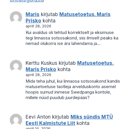
Maris
kirjutab
Matusetoetus. Maris
Prisko
kohta
aprill 28, 2026
Kui avaldus oli tehtud korrektselt ja eksimuse
tegi linnaosa sotsosakond, siis ilmselt peaks ka
nemad olukorra ise ära lahendama ja…
Kerttu Kuskus
kirjutab
Matusetoetus.
Maris Prisko
kohta
aprill 28, 2026
Mida teha juhul, kui linnaosa sotsosakond kandis
matusetoetuse taotleja arvelduskonto asemel
hoopis surnud inimese Swedpanga kontole,
millele nüüd puudub juurdepääs?
Eevi Anton
kirjutab
Miks sündis MTÜ
Eesti Kalmistute Liit
kohta
aprill 14, 2026