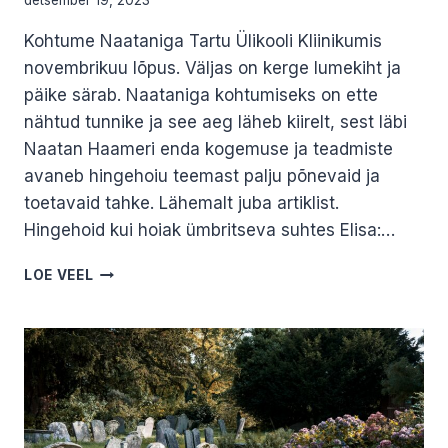
detsember 19, 2023
Kohtume Naataniga Tartu Ülikooli Kliinikumis
novembrikuu lõpus. Väljas on kerge lumekiht ja
päike särab. Naataniga kohtumiseks on ette
nähtud tunnike ja see aeg läheb kiirelt, sest läbi
Naatan Haameri enda kogemuse ja teadmiste
avaneb hingehoiu teemast palju põnevaid ja
toetavaid tahke. Lähemalt juba artiklist.
Hingehoid kui hoiak ümbritseva suhtes Elisa:…
KES
LOE VEEL
ON
HINGEHOIDJA? KÜSIMUSTELE
VASTAB
NAATAN
HAAMER