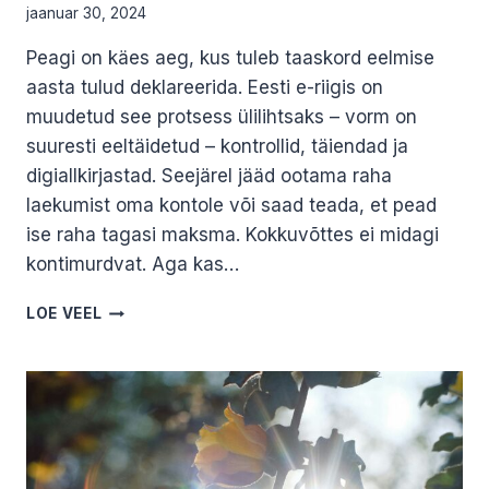
jaanuar 30, 2024
Peagi on käes aeg, kus tuleb taaskord eelmise
aasta tulud deklareerida. Eesti e-riigis on
muudetud see protsess ülilihtsaks – vorm on
suuresti eeltäidetud – kontrollid, täiendad ja
digiallkirjastad. Seejärel jääd ootama raha
laekumist oma kontole või saad teada, et pead
ise raha tagasi maksma. Kokkuvõttes ei midagi
kontimurdvat. Aga kas…
TULUDEKLARATSIOON
LOE VEEL
PÄRAST
SURMA.
MARIS
PRISKO