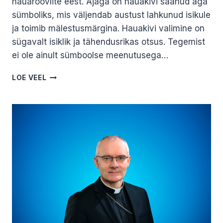
hauaröövlite eest. Ajaga on hauakivi saanud aga
sümboliks, mis väljendab austust lahkunud isikule
ja toimib mälestusmärgina. Hauakivi valimine on
sügavalt isiklik ja tähendusrikas otsus. Tegemist
ei ole ainult sümboolse meenutusega…
KUIDAS
LOE VEEL
VALIDA
HAUAKIVI?
MARIS
PRISKO