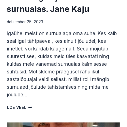
surnuaias. Jane Kaju
detsember 25, 2023
Igaühel meist on surnuaiaga oma suhe. Kes käib
seal igal tähtpäeval, kes ainult jõuludel, kes
imetleb või kardab kaugemalt. Seda mõjutab
suuresti see, kuidas meid üles kasvatati ning
kuidas meie vanemad surnuaias käimisesse
suhtusid. Mõtiskleme praegusel rahulikul
aastalõpuajal veidi sellest, millist rolli mängib
surnuaed jõulude tähistamises ning mida me
jõulude…
JÕULUAEGNE
LOE VEEL
JALUTUSKÄIK
SURNUAIAS.
JANE