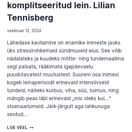
komplitseeritud lein. Lilian
Tennisberg
veebruar 13, 2024
Lähedase kaotamine on enamike inimeste jaoks
üks stressirohkemaid sündmuseid elus. See võib
nädalateks ja kuudeks mõtte- ning tundemaailma
segi paisata, rääkimata igapäevaelu
puudutavatest muutustest. Suurem osa inimesi
kogeb leinaperioodil erinevaid intensiivseid
tundeid, näiteks kurbus, viha, süü, tuimus, ning
mängib peas läbi erinevaid „mis oleks kui…“
stsenaariumeid. Järk-järgult aga lahkunuga
seotud…
NORMAALNE
LOE VEEL