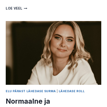
ELEVANT
LOE VEEL
TOAS
EHK
KUIDAS
RÄÄKIDA
LÄHEDASEGA
SURMAST?
JANE
KAJU
ELU PÄRAST LÄHEDASE SURMA
|
LÄHEDASE ROLL
Normaalne ja