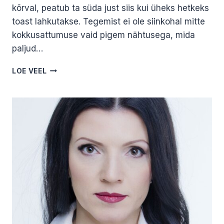
kõrval, peatub ta süda just siis kui üheks hetkeks
toast lahkutakse. Tegemist ei ole siinkohal mitte
kokkusattumuse vaid pigem nähtusega, mida
paljud…
SELETAMATUD
LOE VEEL
NÄHTUSED
ELU
LÕPUS.
JANE
KAJU