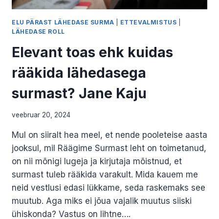
ELU PÄRAST LÄHEDASE SURMA
|
ETTEVALMISTUS
|
LÄHEDASE ROLL
Elevant toas ehk kuidas
rääkida lähedasega
surmast? Jane Kaju
veebruar 20, 2024
Mul on siiralt hea meel, et nende pooleteise aasta
jooksul, mil Räägime Surmast leht on toimetanud,
on nii mõnigi lugeja ja kirjutaja mõistnud, et
surmast tuleb rääkida varakult. Mida kauem me
neid vestlusi edasi lükkame, seda raskemaks see
muutub. Aga miks ei jõua vajalik muutus siiski
ühiskonda? Vastus on lihtne….