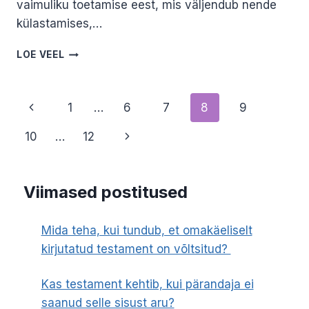
vaimuliku toetamise eest, mis väljendub nende
külastamises,…
VAIMULIKU
LOE VEEL
ROLLIST
SEOSES
SUREMISE
Page
Previous
1
…
6
7
8
9
JA
SURMAGA.
navigation
Page
Next
10
…
12
ANTI
TOPLAAN
Page
Viimased postitused
Mida teha, kui tundub, et omakäeliselt
kirjutatud testament on võltsitud?
Kas testament kehtib, kui pärandaja ei
saanud selle sisust aru?