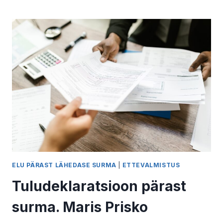
JA
KOMPLITSEERITUD
LEIN.
LILIAN
TENNISBERG
ELU PÄRAST LÄHEDASE SURMA
|
ETTEVALMISTUS
Tuludeklaratsioon pärast
surma. Maris Prisko