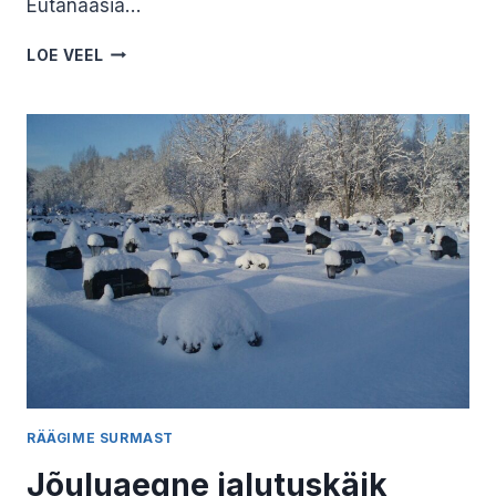
Eutanaasia…
ABISTATUD
LOE VEEL
SUITSIID.
INNA
NARRO
RÄÄGIME SURMAST
Jõuluaegne jalutuskäik