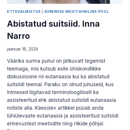
ETTEVALMISTUS
|
SUREMISE MEDITSIINILINE POOL
Abistatud suitsiid. Inna
Narro
jaanuar 16, 2024
Väärika surma puhul on jätkuvalt tegemist
teemaga, mis kutsub esile ühiskondlikke
diskussioone nii eutanaasia kui ka abistatud
suitsiidi teemal. Paraku on olnud juhuseid, kus
inimesed liigitavad terminoloogiliselt ka
assisteeritud ehk abistatud suitsiidi eutanaasia
mõiste alla. Käesolev artikkel püüab anda
lühiülevaate eutanaasia ja assisteeritud suitsiidi
erinevustest meetodite ning riikide põhjal.