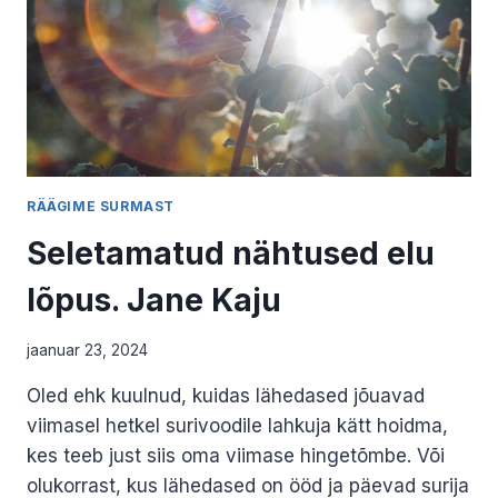
RÄÄGIME SURMAST
Seletamatud nähtused elu
lõpus. Jane Kaju
jaanuar 23, 2024
Oled ehk kuulnud, kuidas lähedased jõuavad
viimasel hetkel surivoodile lahkuja kätt hoidma,
kes teeb just siis oma viimase hingetõmbe. Või
olukorrast, kus lähedased on ööd ja päevad surija