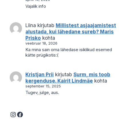
Vajalik info
Liina
kirjutab
Millistest asjaajamistest
alustada, kui lähedane sureb? Maris
Prisko
kohta
veebruar 18, 2026
Ka mina sain oma lähedase isiklikud esemed
kätte prügikotis:(
Kristjan Prii
kirjutab
Surm, mis toob
kergenduse. Kairit Lindmäe
kohta
september 15, 2025
Tugev, julge, aus.
Instagram
Facebook