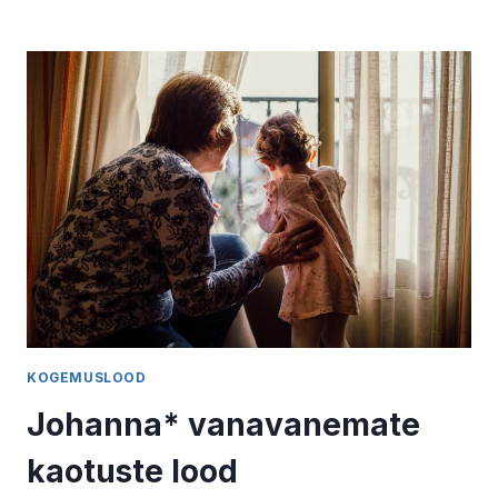
TESTAMENT
KEHTIB,
KUI
PÄRANDAJA
EI
SAANUD
SELLE
SISUST
ARU?
KOGEMUSLOOD
Johanna* vanavanemate
kaotuste lood