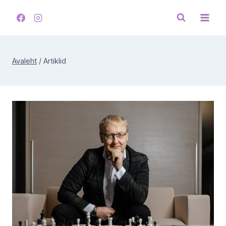
Skip
to
content
Avaleht
/
Artiklid