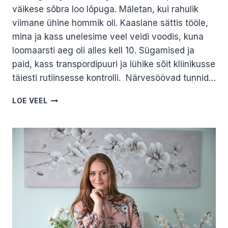
väikese sõbra loo lõpuga. Mäletan, kui rahulik
viimane ühine hommik oli. Kaaslane sättis tööle,
mina ja kass unelesime veel veidi voodis, kuna
loomaarsti aeg oli alles kell 10. Sügamised ja
paid, kass transpordipuuri ja lühike sõit kliinikusse
täiesti rutiinsesse kontrolli. Närvesöövad tunnid…
KARMENI*
LOE VEEL
LEMMIKLOOMA
KAOTUSE
LUGU.
I
OSA