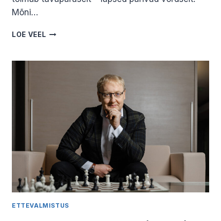
Mõni…
MIDA
LOE VEEL
TEHA,
KUI
TUNDUB,
ET
OMAKÄELISELT
KIRJUTATUD
TESTAMENT
ON
VÕLTSITUD?
ETTEVALMISTUS