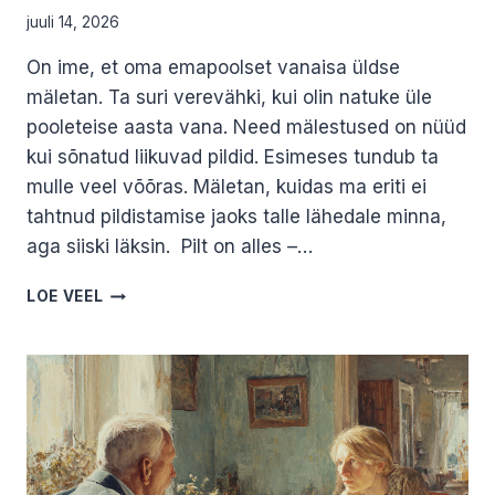
juuli 14, 2026
On ime, et oma emapoolset vanaisa üldse
mäletan. Ta suri verevähki, kui olin natuke üle
pooleteise aasta vana. Need mälestused on nüüd
kui sõnatud liikuvad pildid. Esimeses tundub ta
mulle veel võõras. Mäletan, kuidas ma eriti ei
tahtnud pildistamise jaoks talle lähedale minna,
aga siiski läksin. Pilt on alles –…
JOHANNA*
LOE VEEL
VANAVANEMATE
KAOTUSTE
LOOD