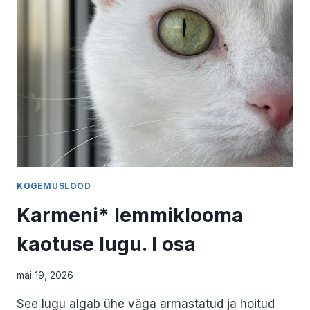
II
OSA
KOGEMUSLOOD
Karmeni* lemmiklooma
kaotuse lugu. I osa
mai 19, 2026
See lugu algab ühe väga armastatud ja hoitud