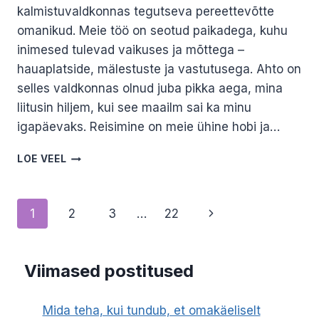
kalmistuvaldkonnas tegutseva pereettevõtte
omanikud. Meie töö on seotud paikadega, kuhu
inimesed tulevad vaikuses ja mõttega –
hauaplatside, mälestuste ja vastutusega. Ahto on
selles valdkonnas olnud juba pikka aega, mina
liitusin hiljem, kui see maailm sai ka minu
igapäevaks. Reisimine on meie ühine hobi ja…
MAAILMA
LOE VEEL
KALMISTUD
JA
MATUSEPAIGAD.
Page
Next
1
2
3
…
22
INGRID
NAHKOR
navigation
Page
Viimased postitused
Mida teha, kui tundub, et omakäeliselt