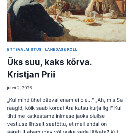
ETTEVALMISTUS
|
LÄHEDASE ROLL
Üks suu, kaks kõrva.
Kristjan Prii
juuni 2, 2026
„Kui mind ühel päeval enam ei ole…“ „Ah, mis Sa
räägid, kõik saab korda! Ära kutsu kurja ligi!“ Kui
tihti me katkestame inimese jaoks olulise
vestluse lihtsalt seetõttu, et meil endal on
ääretult ebamugav või raske seda jätkata? Kui