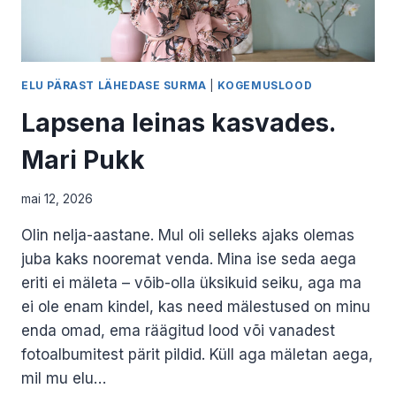
ELU PÄRAST LÄHEDASE SURMA
|
KOGEMUSLOOD
Lapsena leinas kasvades.
Mari Pukk
mai 12, 2026
Olin nelja-aastane. Mul oli selleks ajaks olemas
juba kaks nooremat venda. Mina ise seda aega
eriti ei mäleta – võib-olla üksikuid seiku, aga ma
ei ole enam kindel, kas need mälestused on minu
enda omad, ema räägitud lood või vanadest
fotoalbumitest pärit pildid. Küll aga mäletan aega,
mil mu elu…