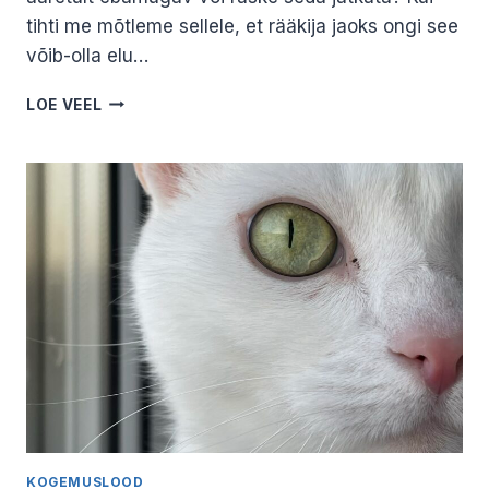
tihti me mõtleme sellele, et rääkija jaoks ongi see
võib-olla elu…
ÜKS
LOE VEEL
SUU,
KAKS
KÕRVA.
KRISTJAN
PRII
KOGEMUSLOOD