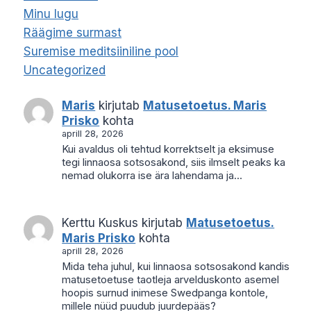
Minu lugu
Räägime surmast
Suremise meditsiiniline pool
Uncategorized
Maris
kirjutab
Matusetoetus. Maris
Prisko
kohta
aprill 28, 2026
Kui avaldus oli tehtud korrektselt ja eksimuse
tegi linnaosa sotsosakond, siis ilmselt peaks ka
nemad olukorra ise ära lahendama ja…
Kerttu Kuskus
kirjutab
Matusetoetus.
Maris Prisko
kohta
aprill 28, 2026
Mida teha juhul, kui linnaosa sotsosakond kandis
matusetoetuse taotleja arvelduskonto asemel
hoopis surnud inimese Swedpanga kontole,
millele nüüd puudub juurdepääs?