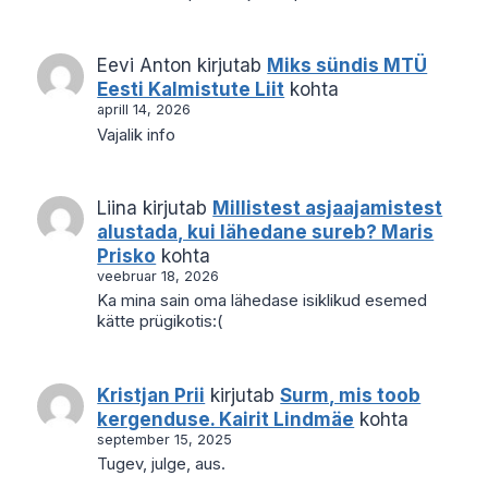
Eevi Anton
kirjutab
Miks sündis MTÜ
Eesti Kalmistute Liit
kohta
aprill 14, 2026
Vajalik info
Liina
kirjutab
Millistest asjaajamistest
alustada, kui lähedane sureb? Maris
Prisko
kohta
veebruar 18, 2026
Ka mina sain oma lähedase isiklikud esemed
kätte prügikotis:(
Kristjan Prii
kirjutab
Surm, mis toob
kergenduse. Kairit Lindmäe
kohta
september 15, 2025
Tugev, julge, aus.