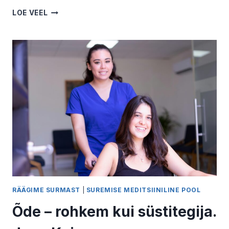
LAPSENA
LOE VEEL
LEINAS
KASVADES.
MARI
PUKK
RÄÄGIME SURMAST
|
SUREMISE MEDITSIINILINE POOL
Õde – rohkem kui süstitegija.