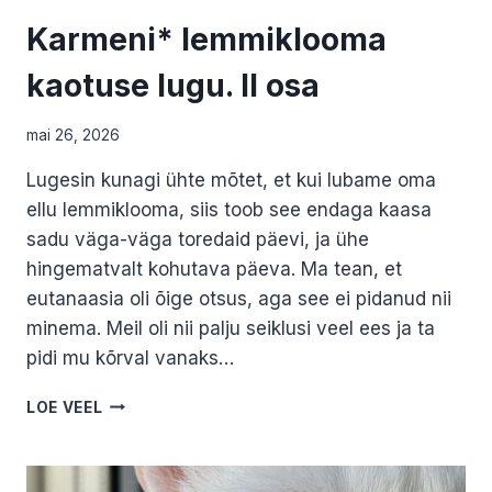
Karmeni* lemmiklooma
kaotuse lugu. II osa
mai 26, 2026
Lugesin kunagi ühte mõtet, et kui lubame oma
ellu lemmiklooma, siis toob see endaga kaasa
sadu väga-väga toredaid päevi, ja ühe
hingematvalt kohutava päeva. Ma tean, et
eutanaasia oli õige otsus, aga see ei pidanud nii
minema. Meil oli nii palju seiklusi veel ees ja ta
pidi mu kõrval vanaks…
KARMENI*
LOE VEEL
LEMMIKLOOMA
KAOTUSE
LUGU.