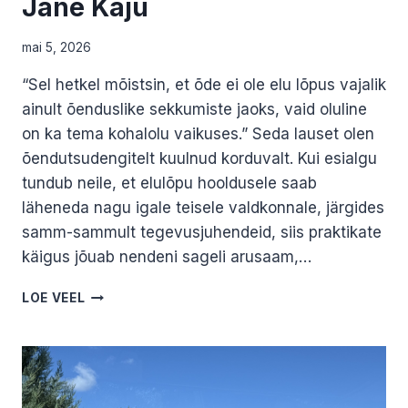
Jane Kaju
mai 5, 2026
“Sel hetkel mõistsin, et õde ei ole elu lõpus vajalik
ainult õenduslike sekkumiste jaoks, vaid oluline
on ka tema kohalolu vaikuses.” Seda lauset olen
õendutsudengitelt kuulnud korduvalt. Kui esialgu
tundub neile, et elulõpu hooldusele saab
läheneda nagu igale teisele valdkonnale, järgides
samm-sammult tegevusjuhendeid, siis praktikate
käigus jõuab nendeni sageli arusaam,…
ÕDE
LOE VEEL
–
ROHKEM
KUI
SÜSTITEGIJA.
JANE