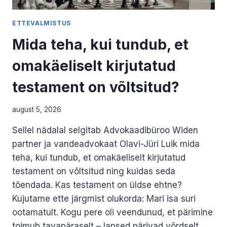
ETTEVALMISTUS
Mida teha, kui tundub, et
omakäeliselt kirjutatud
testament on võltsitud?
august 5, 2026
Sellel nädalal selgitab Advokaadibüroo Widen
partner ja vandeadvokaat Olavi-Jüri Luik mida
teha, kui tundub, et omakäeliselt kirjutatud
testament on võltsitud ning kuidas seda
tõendada. Kas testament on üldse ehtne?
Kujutame ette järgmist olukorda: Mari isa suri
ootamatult. Kogu pere oli veendunud, et pärimine
toimub tavapäraselt – lapsed pärivad võrdselt.