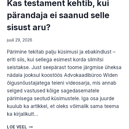
Kas testament kehtib, kui
pärandaja ei saanud selle
sisust aru?
juuli 29, 2026
Pärimine tekitab palju küsimusi ja ebakindlust –
eriti siis, kui sellega esimest korda silmitsi
seistakse. Just seepärast toome järgmise üheksa
nädala jooksul koostöös Advokaadibüroo Widen
õigusnõustajatega teieni videosarja, mis annab
selged vastused kõige sagedasematele
pärimisega seotud küsimustele. Iga osa juurde
kuulub ka artikkel, et oleks võimalik sama teema
ka kirjalikult…
KAS
LOE VEEL