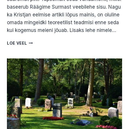
baseerub Räägime Surmast veebilehe sisu. Nagu
ka Kristjan eelmise artikli lõpus mainis, on oluline
omada mingeidki teoreetilist teadmisi enne seda
kui kogemus meieni jõuab. Lisaks lehe nimele…
MIDA
LOE VEEL
VAREM,
SEDA
PAREM
EHK
RÄÄGIME
SURMA
KIRJAOSKUSEST.
JANE
KAJU