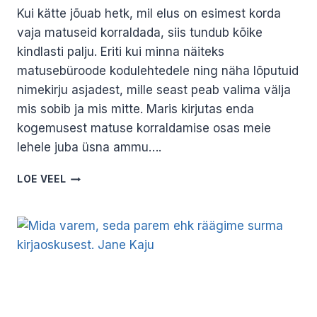
Kui kätte jõuab hetk, mil elus on esimest korda
vaja matuseid korraldada, siis tundub kõike
kindlasti palju. Eriti kui minna näiteks
matusebüroode kodulehtedele ning näha lõputuid
nimekirju asjadest, mille seast peab valima välja
mis sobib ja mis mitte. Maris kirjutas enda
kogemusest matuse korraldamise osas meie
lehele juba üsna ammu….
KUIDAS
LOE VEEL
ISIKUPÄRASTADA
MATUST?
JANE
KAJU