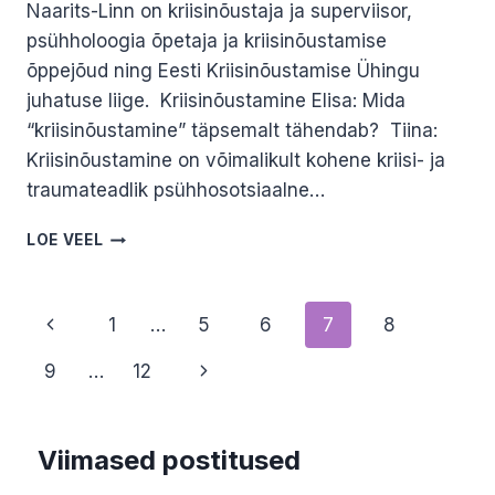
Naarits-Linn on kriisinõustaja ja superviisor,
psühholoogia õpetaja ja kriisinõustamise
õppejõud ning Eesti Kriisinõustamise Ühingu
juhatuse liige. Kriisinõustamine Elisa: Mida
“kriisinõustamine” täpsemalt tähendab? Tiina:
Kriisinõustamine on võimalikult kohene kriisi- ja
traumateadlik psühhosotsiaalne…
KES
LOE VEEL
ON
KRIISINÕUSTAJA?
KÜSIMUSTELE
Page
Previous
1
…
5
6
7
8
VASTAB
TIINA
navigation
Page
Next
9
…
12
NAARITS-
LINN
Page
Viimased postitused