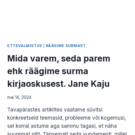
ETTEVALMISTUS
|
RÄÄGIME SURMAST
Mida varem, seda parem
ehk räägime surma
kirjaoskusest. Jane Kaju
mai 14, 2024
Tavapärastes artiklites vaatame süvitsi
konkreetseid teemasid, probleeme või kogemusi,
sel korral astume aga sammu tagasi, et näha
suuremat pilti. Täpsemalt seda vundamenti, millel