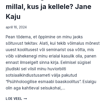
millal, kus ja kellele? Jane
Kaju
aprill 16, 2024
Pean tõdema, et õppimine on minu jaoks
sõltuvust tekitav. Alati, kui tekib võimalus mõnest
uuest koolitusest või seminarist osa võtta, mis
võib vähekenegi minu erialal kasulik olla, panen
ennast ilmselgelt sinna kirja. Eelmisel sügisel
jõudiski sel viisil minu huviorbiiti
sotsiaalkindlustusameti välja pakutud
“Psühholoogilise esmaabi baaskoolitus”. Esialgu
olin aga kahtleval seisukohal,…
PSÜHHOLOOGILINE
LOE VEEL
ESMAABI