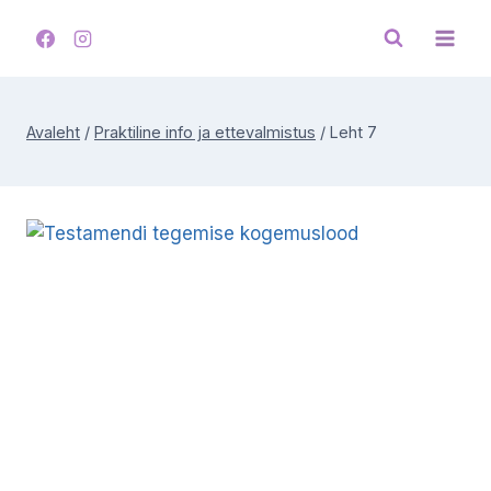
Skip
to
content
Avaleht
/
Praktiline info ja ettevalmistus
/
Leht 7