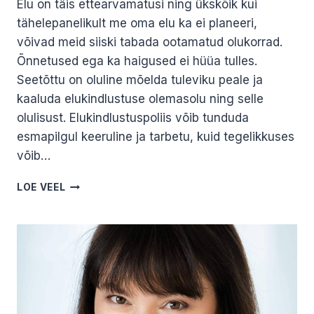
Elu on täis ettearvamatusi ning ükskõik kui
tähelepanelikult me oma elu ka ei planeeri,
võivad meid siiski tabada ootamatud olukorrad.
Õnnetused ega ka haigused ei hüüa tulles.
Seetõttu on oluline mõelda tuleviku peale ja
kaaluda elukindlustuse olemasolu ning selle
olulisust. Elukindlustuspoliis võib tunduda
esmapilgul keeruline ja tarbetu, kuid tegelikkuses
võib…
MILLEKS
LOE VEEL
MULLE
ELUKINDLUSTUS?
MARIS
PRISKO