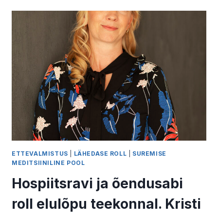
–
MILLAL,
KUS
JA
KELLELE?
JANE
KAJU
ETTEVALMISTUS
|
LÄHEDASE ROLL
|
SUREMISE
MEDITSIINILINE POOL
Hospiitsravi ja õendusabi
roll elulõpu teekonnal. Kristi