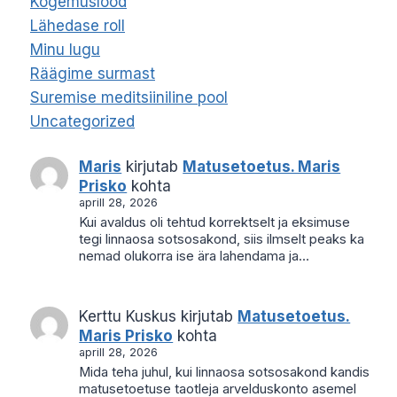
Kogemuslood
Lähedase roll
Minu lugu
Räägime surmast
Suremise meditsiiniline pool
Uncategorized
Maris
kirjutab
Matusetoetus. Maris
Prisko
kohta
aprill 28, 2026
Kui avaldus oli tehtud korrektselt ja eksimuse
tegi linnaosa sotsosakond, siis ilmselt peaks ka
nemad olukorra ise ära lahendama ja…
Kerttu Kuskus
kirjutab
Matusetoetus.
Maris Prisko
kohta
aprill 28, 2026
Mida teha juhul, kui linnaosa sotsosakond kandis
matusetoetuse taotleja arvelduskonto asemel