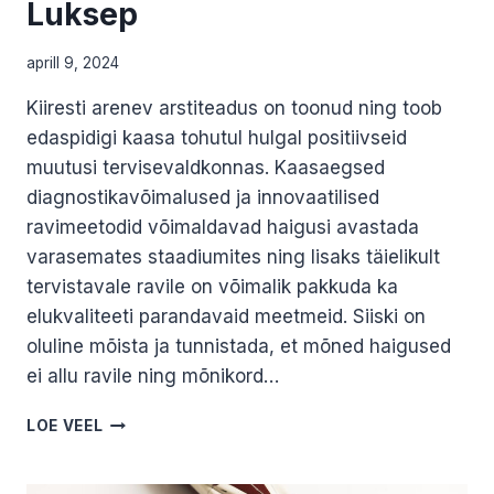
Luksep
aprill 9, 2024
Kiiresti arenev arstiteadus on toonud ning toob
edaspidigi kaasa tohutul hulgal positiivseid
muutusi tervisevaldkonnas. Kaasaegsed
diagnostikavõimalused ja innovaatilised
ravimeetodid võimaldavad haigusi avastada
varasemates staadiumites ning lisaks täielikult
tervistavale ravile on võimalik pakkuda ka
elukvaliteeti parandavaid meetmeid. Siiski on
oluline mõista ja tunnistada, et mõned haigused
ei allu ravile ning mõnikord…
HOSPIITSRAVI
LOE VEEL
JA
ÕENDUSABI
ROLL