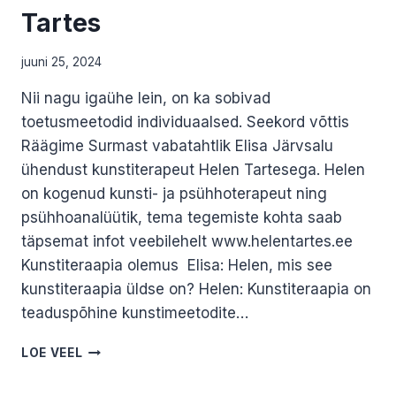
Tartes
juuni 25, 2024
Nii nagu igaühe lein, on ka sobivad
toetusmeetodid individuaalsed. Seekord võttis
Räägime Surmast vabatahtlik Elisa Järvsalu
ühendust kunstiterapeut Helen Tartesega. Helen
on kogenud kunsti- ja psühhoterapeut ning
psühhoanalüütik, tema tegemiste kohta saab
täpsemat infot veebilehelt www.helentartes.ee
Kunstiteraapia olemus Elisa: Helen, mis see
kunstiteraapia üldse on? Helen: Kunstiteraapia on
teaduspõhine kunstimeetodite…
KES
LOE VEEL
ON
KUNSTITERAPEUT?