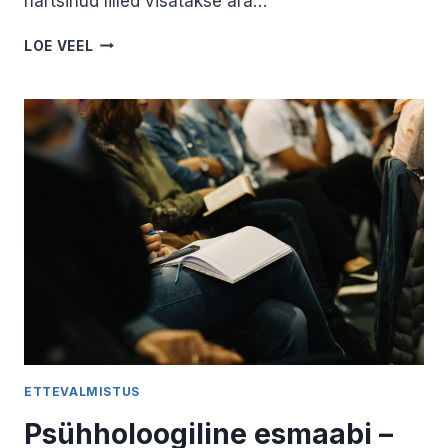
närtsinud lilled visatakse ära…
KEVADINE
LOE VEEL
HAUAPLATSI
KORRASTAMINE
JA
HOOLDUS.
MARIS
PRISKO
ETTEVALMISTUS
Psühholoogiline esmaabi –