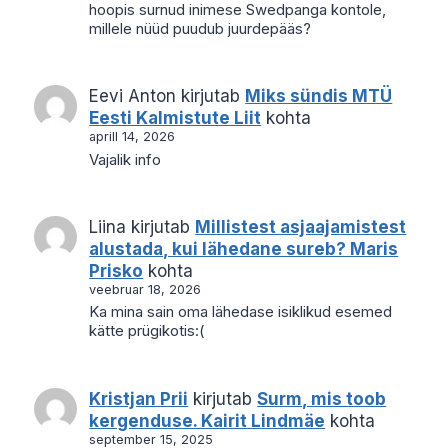
hoopis surnud inimese Swedpanga kontole,
millele nüüd puudub juurdepääs?
Eevi Anton
kirjutab
Miks sündis MTÜ
Eesti Kalmistute Liit
kohta
aprill 14, 2026
Vajalik info
Liina
kirjutab
Millistest asjaajamistest
alustada, kui lähedane sureb? Maris
Prisko
kohta
veebruar 18, 2026
Ka mina sain oma lähedase isiklikud esemed
kätte prügikotis:(
Kristjan Prii
kirjutab
Surm, mis toob
kergenduse. Kairit Lindmäe
kohta
september 15, 2025