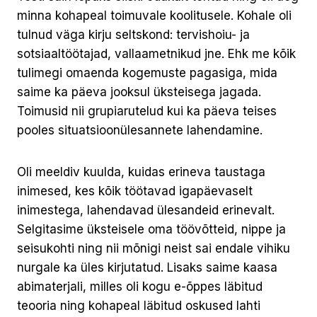
minna kohapeal toimuvale koolitusele. Kohale oli
tulnud väga kirju seltskond: tervishoiu- ja
sotsiaaltöötajad, vallaametnikud jne. Ehk me kõik
tulimegi omaenda kogemuste pagasiga, mida
saime ka päeva jooksul üksteisega jagada.
Toimusid nii grupiarutelud kui ka päeva teises
pooles situatsioonülesannete lahendamine.
Oli meeldiv kuulda, kuidas erineva taustaga
inimesed, kes kõik töötavad igapäevaselt
inimestega, lahendavad ülesandeid erinevalt.
Selgitasime üksteisele oma töövõtteid, nippe ja
seisukohti ning nii mõnigi neist sai endale vihiku
nurgale ka üles kirjutatud. Lisaks saime kaasa
abimaterjali, milles oli kogu e-õppes läbitud
teooria ning kohapeal läbitud oskused lahti