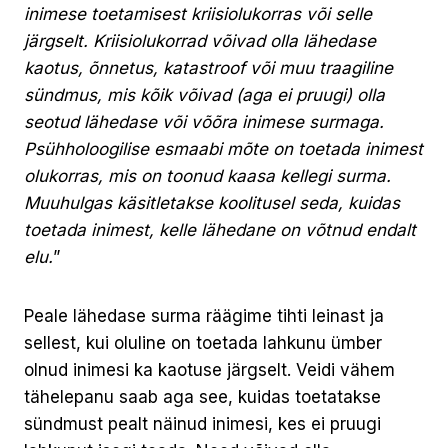
inimese toetamisest kriisiolukorras või selle
järgselt. Kriisiolukorrad võivad olla lähedase
kaotus, õnnetus, katastroof või muu traagiline
sündmus, mis kõik võivad (aga ei pruugi) olla
seotud lähedase või võõra inimese surmaga.
Psühholoogilise esmaabi mõte on toetada inimest
olukorras, mis on toonud kaasa kellegi surma.
Muuhulgas käsitletakse koolitusel seda, kuidas
toetada inimest, kelle lähedane on võtnud endalt
elu.
”
Peale lähedase surma räägime tihti leinast ja
sellest, kui oluline on toetada lahkunu ümber
olnud inimesi ka kaotuse järgselt. Veidi vähem
tähelepanu saab aga see, kuidas toetatakse
sündmust pealt näinud inimesi, kes ei pruugi