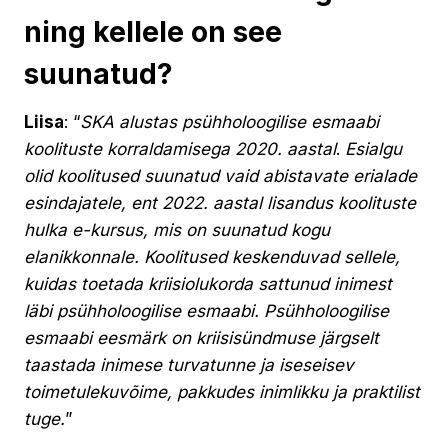
ning kellele on see
suunatud?
Liisa
: “
SKA alustas psühholoogilise esmaabi
koolituste korraldamisega 2020. aastal
.
Esialgu
olid koolitused suunatud vaid abistavate erialade
esindajatele, ent 2022. aastal lisandus koolituste
hulka e-kursus, mis on suunatud kogu
elanikkonnale. Koolitused keskenduvad sellele,
kuidas toetada kriisiolukorda sattunud inimest
läbi psühholoogilise esmaabi. Psühholoogilise
esmaabi eesmärk on kriisisündmuse järgselt
taastada inimese turvatunne ja iseseisev
toimetulekuvõime, pakkudes inimlikku ja praktilist
tuge.
”