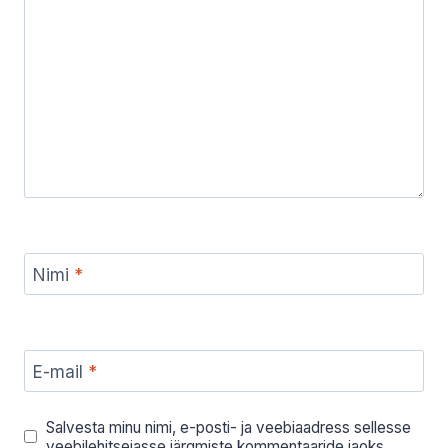
Nimi
*
E-mail
*
Salvesta minu nimi, e-posti- ja veebiaadress sellesse
veebilehitsejasse järgmiste kommentaaride jaoks.