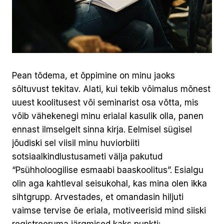
Pean tõdema, et õppimine on minu jaoks
sõltuvust tekitav. Alati, kui tekib võimalus mõnest
uuest koolitusest või seminarist osa võtta, mis
võib vähekenegi minu erialal kasulik olla, panen
ennast ilmselgelt sinna kirja. Eelmisel sügisel
jõudiski sel viisil minu huviorbiiti
sotsiaalkindlustusameti välja pakutud
“Psühholoogilise esmaabi baaskoolitus”. Esialgu
olin aga kahtleval seisukohal, kas mina olen ikka
sihtgrupp. Arvestades, et omandasin hiljuti
vaimse tervise õe eriala, motiveerisid mind siiski
registreeruma järgmised kaks punkti: