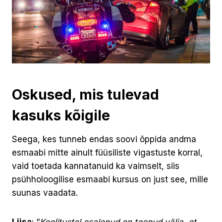
Oskused, mis tulevad
kasuks kõigile
Seega, kes tunneb endas soovi õppida andma
esmaabi mitte ainult füüsiliste vigastuste korral,
vaid toetada kannatanuid ka vaimselt, siis
psühholoogilise esmaabi kursus on just see, mille
suunas vaadata.
Liisa
: “
Koolitustel osalenud on toonud välja, et