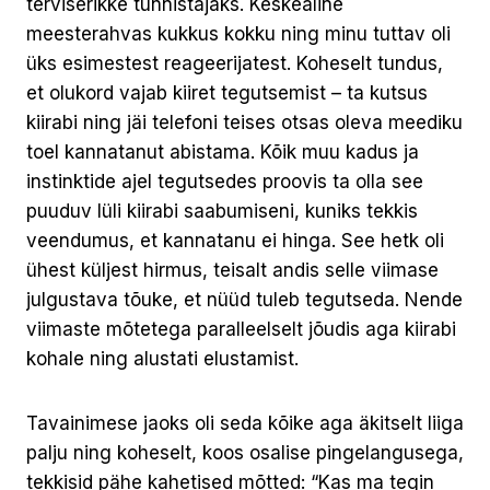
terviserikke tunnistajaks. Keskealine
meesterahvas kukkus kokku ning minu tuttav oli
üks esimestest reageerijatest. Koheselt tundus,
et olukord vajab kiiret tegutsemist – ta kutsus
kiirabi ning jäi telefoni teises otsas oleva meediku
toel kannatanut abistama. Kõik muu kadus ja
instinktide ajel tegutsedes proovis ta olla see
puuduv lüli kiirabi saabumiseni, kuniks tekkis
veendumus, et kannatanu ei hinga. See hetk oli
ühest küljest hirmus, teisalt andis selle viimase
julgustava tõuke, et nüüd tuleb tegutseda. Nende
viimaste mõtetega paralleelselt jõudis aga kiirabi
kohale ning alustati elustamist.
Tavainimese jaoks oli seda kõike aga äkitselt liiga
palju ning koheselt, koos osalise pingelangusega,
tekkisid pähe kahetised mõtted: “Kas ma tegin