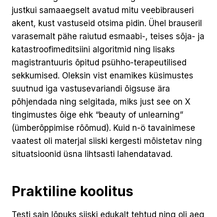
justkui samaaegselt avatud mitu veebibrauseri
akent, kust vastuseid otsima pidin. Ühel brauseril
varasemalt pähe raiutud esmaabi-, teises sõja- ja
katastroofimeditsiini algoritmid ning lisaks
magistrantuuris õpitud psühho-terapeutilised
sekkumised. Oleksin vist enamikes küsimustes
suutnud iga vastusevariandi õigsuse ära
põhjendada ning selgitada, miks just see on X
tingimustes õige ehk “beauty of unlearning”
(ümberõppimise rõõmud). Kuid n-ö tavainimese
vaatest oli materjal siiski kergesti mõistetav ning
situatsioonid üsna lihtsasti lahendatavad.
Praktiline koolitus
Testi sain lõpuks siiski edukalt tehtud ning oli aeg