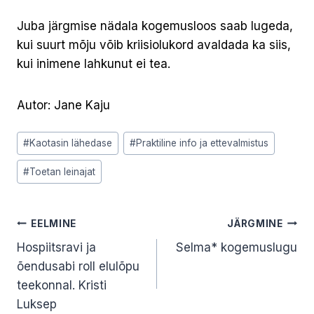
Juba järgmise nädala kogemusloos saab lugeda,
kui suurt mõju võib kriisiolukord avaldada ka siis,
kui inimene lahkunut ei tea.
Autor: Jane Kaju
Post
#
Kaotasin lähedase
#
Praktiline info ja ettevalmistus
Tags:
#
Toetan leinajat
Navigeerimine
EELMINE
JÄRGMINE
Hospiitsravi ja
Selma* kogemuslugu
õendusabi roll elulõpu
teekonnal. Kristi
Luksep