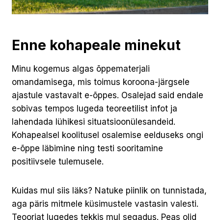
Enne kohapeale minekut
Minu kogemus algas õppematerjali
omandamisega, mis toimus koroona-järgsele
ajastule vastavalt e-õppes. Osalejad said endale
sobivas tempos lugeda teoreetilist infot ja
lahendada lühikesi situatsioonülesandeid.
Kohapealsel koolitusel osalemise eelduseks ongi
e-õppe läbimine ning testi sooritamine
positiivsele tulemusele.
Kuidas mul siis läks? Natuke piinlik on tunnistada,
aga päris mitmele küsimustele vastasin valesti.
Teooriat lugedes tekkis mul segadus. Peas olid