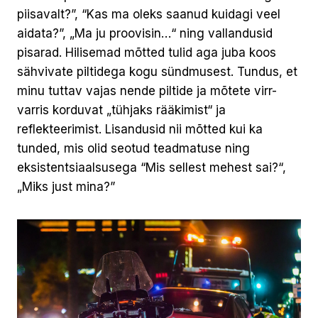
piisavalt?”, “Kas ma oleks saanud kuidagi veel
aidata?”, „Ma ju proovisin…“ ning vallandusid
pisarad. Hilisemad mõtted tulid aga juba koos
sähvivate piltidega kogu sündmusest. Tundus, et
minu tuttav vajas nende piltide ja mõtete virr-
varris korduvat „tühjaks rääkimist“ ja
reflekteerimist. Lisandusid nii mõtted kui ka
tunded, mis olid seotud teadmatuse ning
eksistentsiaalsusega “Mis sellest mehest sai?“,
„Miks just mina?”