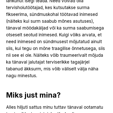
lahkunut isegi teada. Need võivad olla
tervishoiutöötajad, kes kutsutakse surma
fikseerima, sündmuskohal töötavad inimesed
(näiteks kui surm saabub mõnes asutuses),
tänaval möödakäijad või ka surma saabumisega
otseselt seotud inimesed. Kuigi võiks arvata, et
need inimesed on sündmusest mõjutatud ainult
siis, kui tegu on mõne traagilise õnnetusega, siis
nii see ei ole. Näiteks võib traumeerivalt mõjuda
ka tänaval jalutajat terviserikke tagajärjel
tabanud äkksurm, mis võib väliselt välja näha
nagu minestus.
Miks just mina?
Alles hiljuti sattus minu tuttav tänaval ootamatu