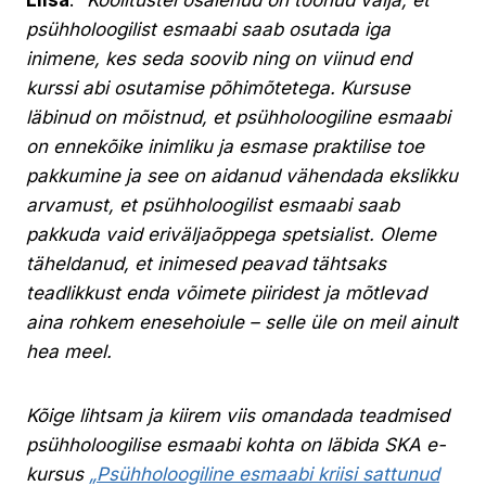
psühholoogilist esmaabi saab osutada iga
inimene, kes seda soovib ning on viinud end
kurssi abi osutamise põhimõtetega. Kursuse
läbinud on mõistnud, et psühholoogiline esmaabi
on ennekõike inimliku ja esmase praktilise toe
pakkumine ja see on aidanud vähendada ekslikku
arvamust, et psühholoogilist esmaabi saab
pakkuda vaid eriväljaõppega spetsialist. Oleme
täheldanud, et inimesed peavad tähtsaks
teadlikkust enda võimete piiridest ja mõtlevad
aina rohkem enesehoiule – selle üle on meil ainult
hea meel.
Kõige lihtsam ja kiirem viis omandada teadmised
psühholoogilise esmaabi kohta on läbida SKA e-
kursus
„Psühholoogiline esmaabi kriisi sattunud