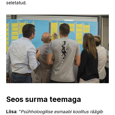
seletatud.
Seos surma teemaga
Liisa
: “
Psühholoogilise esmaabi koolitus räägib