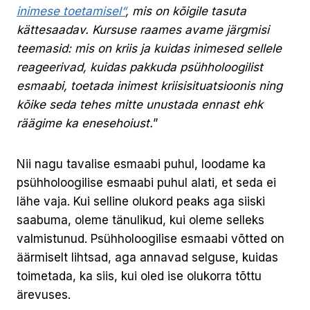
inimese toetamisel“
, mis on kõigile tasuta
kättesaadav. Kursuse raames avame järgmisi
teemasid: mis on kriis ja kuidas inimesed sellele
reageerivad, kuidas pakkuda psühholoogilist
esmaabi, toetada inimest kriisisituatsioonis ning
kõike seda tehes mitte unustada ennast ehk
räägime ka enesehoiust.
”
Nii nagu tavalise esmaabi puhul, loodame ka
psühholoogilise esmaabi puhul alati, et seda ei
lähe vaja. Kui selline olukord peaks aga siiski
saabuma, oleme tänulikud, kui oleme selleks
valmistunud. Psühholoogilise esmaabi võtted on
äärmiselt lihtsad, aga annavad selguse, kuidas
toimetada, ka siis, kui oled ise olukorra tõttu
ärevuses.