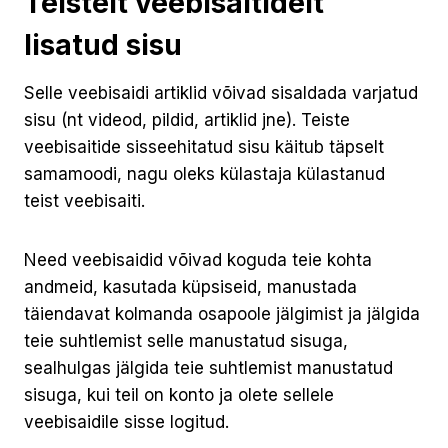
Teistelt veebisaitidelt
lisatud sisu
Selle veebisaidi artiklid võivad sisaldada varjatud
sisu (nt videod, pildid, artiklid jne). Teiste
veebisaitide sisseehitatud sisu käitub täpselt
samamoodi, nagu oleks külastaja külastanud
teist veebisaiti.
Need veebisaidid võivad koguda teie kohta
andmeid, kasutada küpsiseid, manustada
täiendavat kolmanda osapoole jälgimist ja jälgida
teie suhtlemist selle manustatud sisuga,
sealhulgas jälgida teie suhtlemist manustatud
sisuga, kui teil on konto ja olete sellele
veebisaidile sisse logitud.