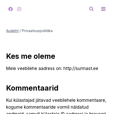
Skip
to
content
Avaleht
/
Privaatsuspoliitika
Kes me oleme
Meie veebilehe aadress on: http://surmast.ee
Kommentaarid
Kui külastajad jätavad veebilehele kommentaare,
kogume kommentaaride vormil näidatud