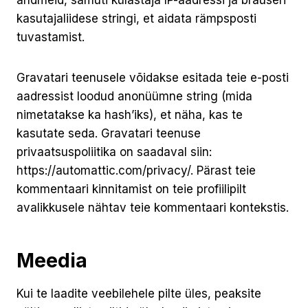
andmeid, samuti külastaja IP-aadressi ja brauseri
kasutajaliidese stringi, et aidata rämpsposti
tuvastamist.
Gravatari teenusele võidakse esitada teie e-posti
aadressist loodud anonüümne string (mida
nimetatakse ka hash’iks), et näha, kas te
kasutate seda. Gravatari teenuse
privaatsuspoliitika on saadaval siin:
https://automattic.com/privacy/. Pärast teie
kommentaari kinnitamist on teie profiilipilt
avalikkusele nähtav teie kommentaari kontekstis.
Meedia
Kui te laadite veebilehele pilte üles, peaksite