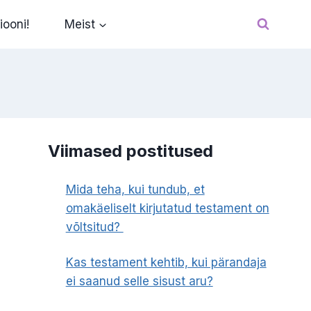
iooni!
Meist
Viimased postitused
Mida teha, kui tundub, et
omakäeliselt kirjutatud testament on
võltsitud?
Kas testament kehtib, kui pärandaja
ei saanud selle sisust aru?