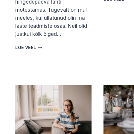
hingedepäeva lahti
MAR
mõtestamas. Tugevalt on mul
PRI
meeles, kui üllatunud olin ma
laste teadmiste osas. Neil olid
justkui kõik õiged…
LAPSE
LOE VEEL
SUU
EI
VALETA
EHK
SURMA
TEEMA
LÄBI
LASTE
SILMADE.
JANE
KAJU