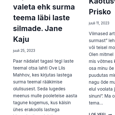
Kaotus
valeta ehk surma
Prisko
teema läbi laste
juuli 11, 2023
silmade. Jane
Viimased art
Kaju
surmast” leh
või teisel m
juuli 25, 2023
Olen mitmel 
Paar nädalat tagasi tegi laste
mis võtmes 
teemal otsa lahti Ove Liis
osa minu õe 
Mahhov, kes kirjutas lastega
puudutas mi
surma teemal rääkimise
nagu õde mul
olulisusest. Seda lugedes
elul voolata 
meenus mulle pooleteise aasta
sinuni”. Ma 
tagune kogemus, kus käisin
tema…
ühes erakoolis lastega
KAO
LOE VEEL