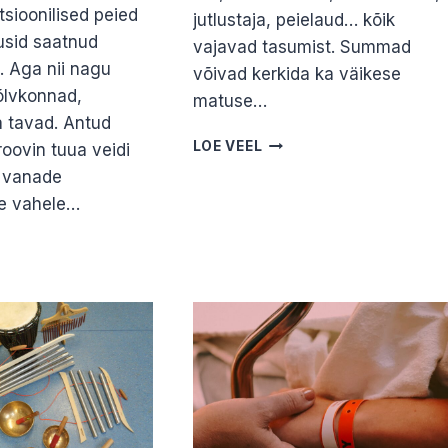
itsioonilised peied
jutlustaja, peielaud… kõik
usid saatnud
vajavad tasumist. Summad
i. Aga nii nagu
võivad kerkida ka väikese
lvkonnad,
matuse…
 tavad. Antud
MATUSETOETUS.
LOE VEEL
roovin tuua veidi
MARIS
d vanade
PRISKO
de vahele…
D,
LINE
UAAL
NAPROTSESSIS.
E
U