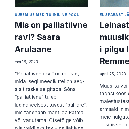
SUREMISE MEDITSIINILINE POOL
ELU PÄRAST L
Mis on palliatiivne
Leinast
ravi? Saara
muusik
Arulaane
i pilgu 
Remme
mai 16, 2023
“Palliatiivne ravi” on mõiste,
aprill 25, 2023
mida isegi meedikutel on aeg-
Muusika või
ajalt raske selgitada. Sõna
tagasi koos 
“palliatiivne” tuleb
mälestustess
ladinakeelsest tüvest “palliare”,
armsaid inim
mis tähendab mantliga katma
meie hulgas
või varjutama. Otsetõlge võib
positiivsed 
olla veidi eksitav – palliatiivne