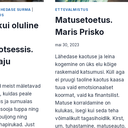
ÄHEDASE SURMA
|
ETTEVALMISTUS
US
Matusetoetus.
kui oluline
Maris Prisko
mai 30, 2023
otsessis.
Lähedase kaotuse ja leina
aju
kogemine on üks elu kõige
raskemaid katsumusi. Küll aga
ei pruugi taoline kaotus kaasa
ud meist mäletavad
tuua vaid emotsionaalset
, kuidas peale
koormat, vaid ka finantsilist.
us ja surnuaias
Matuse korraldamine on
 sooja tuppa ning
kulukas, isegi kui seda teha
 puljong ning
võimalikult tagasihoidlik. Kirst,
ihapirukad. Just
urn, tuhastamine, matuseauto,