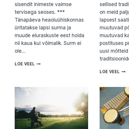
sisendit inimeste vaimse
sellised trad
tervisega seoses. ***
on meid palj
Tänapäeva heaoluühiskonnas
lapsest saat
üritatakse lapsi surma ja
muutuvad põ
muude eluraskuste eest hoida
muutuvad ka
nii kaua kui võimalik. Surm ei
postituses p
ole…
uusi mõttei
traditsiooni
KUIDAS
LOE VEEL
TOETADA
PEIE
LOE VEEL
LÄHEDASE
KUI
KAOTANUD
OLU
LAST?
RIT
OVE
LEI
LIIS
JAN
MAHHOV
KAJ