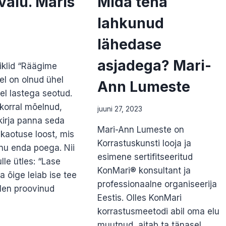
valu. Maris
Mida teha
lahkunud
lähedase
asjadega? Mari-
iklid “Räägime
el on olnud ühel
Ann Lumeste
oel lastega seotud.
korral mõelnud,
juuni 27, 2023
kirja panna seda
Mari-Ann Lumeste on
kaotuse loost, mis
Korrastuskunsti looja ja
nu enda poega. Nii
esimene sertifitseeritud
le ütles: “Lase
KonMari® konsultant ja
ja õige leiab ise tee
professionaalne organiseerija
olen proovinud
Eestis. Olles KonMari
korrastusmeetodi abil oma elu
TUSVALU.
muutnud, aitab ta tänasel