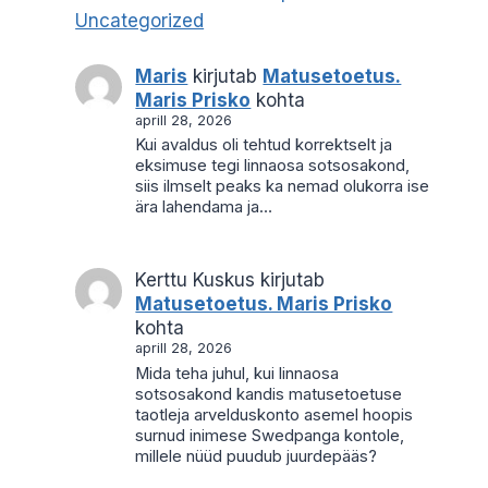
Uncategorized
Maris
kirjutab
Matusetoetus.
Maris Prisko
kohta
aprill 28, 2026
Kui avaldus oli tehtud korrektselt ja
eksimuse tegi linnaosa sotsosakond,
siis ilmselt peaks ka nemad olukorra ise
ära lahendama ja…
Kerttu Kuskus
kirjutab
Matusetoetus. Maris Prisko
kohta
aprill 28, 2026
Mida teha juhul, kui linnaosa
sotsosakond kandis matusetoetuse
taotleja arvelduskonto asemel hoopis
surnud inimese Swedpanga kontole,
millele nüüd puudub juurdepääs?