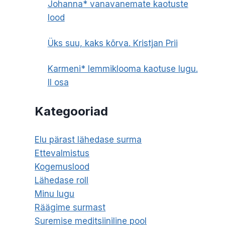
Johanna* vanavanemate kaotuste
lood
Üks suu, kaks kõrva. Kristjan Prii
Karmeni* lemmiklooma kaotuse lugu.
II osa
Kategooriad
Elu pärast lähedase surma
Ettevalmistus
Kogemuslood
Lähedase roll
Minu lugu
Räägime surmast
Suremise meditsiiniline pool