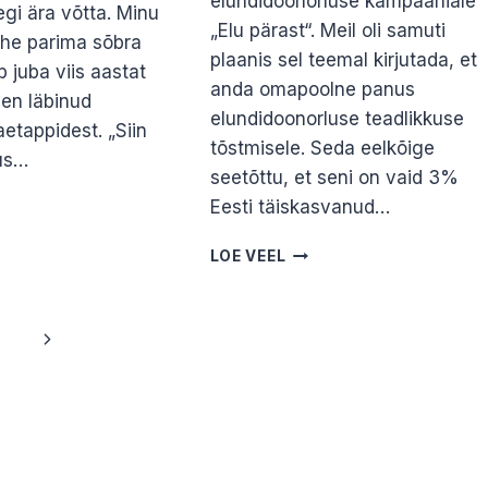
elundidoonorluse kampaaniale
egi ära võtta. Minu
„Elu pärast“. Meil oli samuti
ühe parima sõbra
plaanis sel teemal kirjutada, et
 juba viis aastat
anda omapoolne panus
len läbinud
elundidoonorluse teadlikkuse
etappidest. „Siin
tõstmisele. Seda eelkõige
sus…
seetõttu, et seni on vaid 3%
NAST
Eesti täiskasvanud…
SIKATERAPEUDI
GU
ELUNDIDOONORLUS.
LOE VEEL
.
MARIS
LI
PRISKO
MELGAS
Next
Page