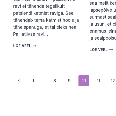
saa meilt ke
ravi ei tähenda tegelikult
lapsepõlve 
patsiendi katmist raviga. See
surmast saab
tähendab tema katmist hoole ja
ja usun, et o
tähelepanuga, et tal oleks hea.
enamus leina
Palliatiivse ravi…
ja sealpool
MIS
LOE VEEL
LEI
LOE VEEL
ON
MUU
PALLIATIIVNE
PIL
RAVI?
LÄBI
SAARA
KER
ARULAANE
REM
Page
Previous
1
…
8
9
10
11
12
navigation
Page