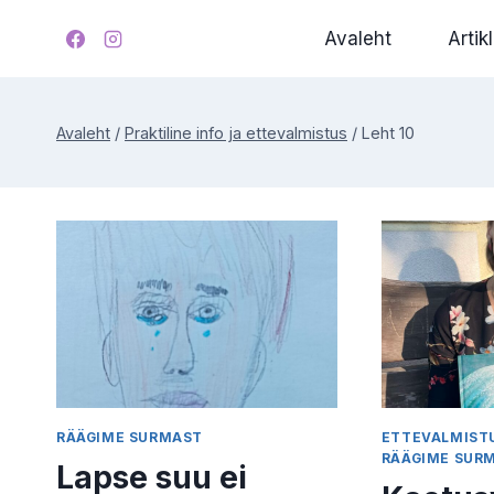
Skip
Avaleht
Artikl
to
content
Avaleht
/
Praktiline info ja ettevalmistus
/
Leht 10
RÄÄGIME SURMAST
ETTEVALMIST
RÄÄGIME SUR
Lapse suu ei