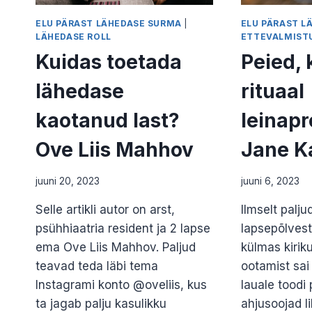
ELU PÄRAST LÄHEDASE SURMA
|
ELU PÄRAST L
LÄHEDASE ROLL
ETTEVALMIST
Kuidas toetada
Peied, 
lähedase
rituaal
kaotanud last?
leinapr
Ove Liis Mahhov
Jane K
juuni 20, 2023
juuni 6, 2023
Selle artikli autor on arst,
Ilmselt palj
psühhiaatria resident ja 2 lapse
lapsepõlvest
ema Ove Liis Mahhov. Paljud
külmas kirik
teavad teda läbi tema
ootamist sai
Instagrami konto @oveliis, kus
lauale toodi
ta jagab palju kasulikku
ahjusoojad l