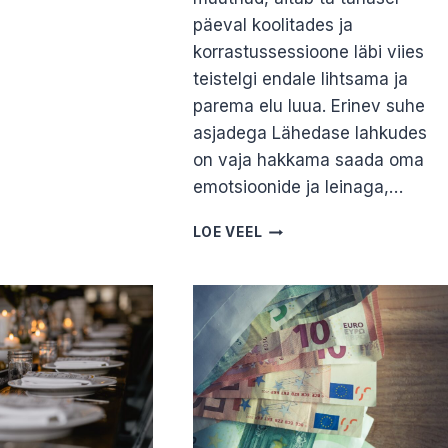
IS
päeval koolitades ja
SKO
korrastussessioone läbi viies
teistelgi endale lihtsama ja
parema elu luua. Erinev suhe
asjadega Lähedase lahkudes
on vaja hakkama saada oma
emotsioonide ja leinaga,…
MIDA
LOE VEEL
TEHA
LAHKUNUD
LÄHEDASE
ASJADEGA?
MARI-
ANN
LUMESTE