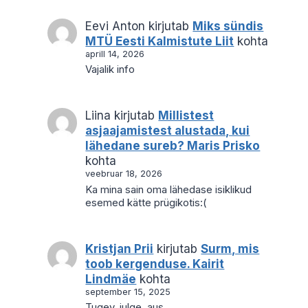
Eevi Anton
kirjutab
Miks sündis
MTÜ Eesti Kalmistute Liit
kohta
aprill 14, 2026
Vajalik info
Liina
kirjutab
Millistest
asjaajamistest alustada, kui
lähedane sureb? Maris Prisko
kohta
veebruar 18, 2026
Ka mina sain oma lähedase isiklikud
esemed kätte prügikotis:(
Kristjan Prii
kirjutab
Surm, mis
toob kergenduse. Kairit
Lindmäe
kohta
september 15, 2025
Tugev, julge, aus.