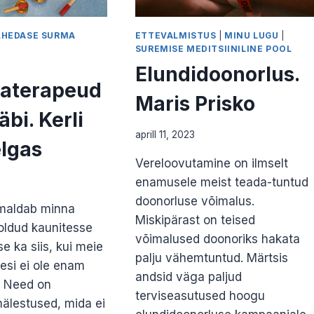
ÄHEDASE SURMA
ETTEVALMISTUS
|
MINU LUGU
|
SUREMISE MEDITSIINILINE POOL
Elundidoonorlus.
aterapeud
Maris Prisko
läbi. Kerli
aprill 11, 2023
lgas
Vereloovutamine on ilmselt
enamusele meist teada-tuntud
doonorluse võimalus.
maldab minna
Miskipärast on teised
oldud kaunitesse
võimalused doonoriks hakata
e ka siis, kui meie
palju vähemtuntud. Märtsis
esi ei ole enam
andsid väga paljud
. Need on
terviseasutused hoogu
mälestused, mida ei