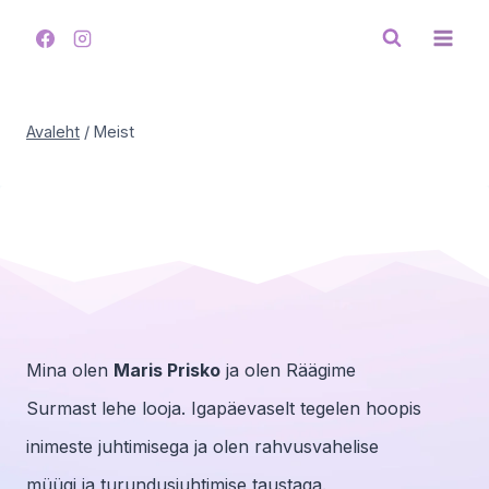
Skip
to
content
Avaleht
/
Meist
Mina olen
Maris Prisko
ja olen Räägime
Surmast lehe looja. Igapäevaselt tegelen hoopis
inimeste juhtimisega ja olen rahvusvahelise
müügi ja turundusjuhtimise taustaga.