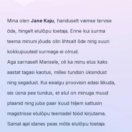
Mina olen
Jane Kaju
, hariduselt vaimse tervise
õde, hingelt elulõpu toetaja. Enne kui surma
teema minuni jõudis olin lihtsalt õde ning suuri
kokkupuuteid surmaga ei olnud.
Aga sarnaselt Marisele, oli ka minu elus kaks
aastat tagasi kaotus, milles tundsin üksindust
ning segadust. Kui esialgu proovisin edasi liikuda,
siis üsna pea tundus, et elul on minuga muud
plaanid ning juba paar kuud hiljem sattusin
magistrisse elulõpu teemadel tööd kirjutama.
Samal ajal idanes peas mõte elulõpu toetaja