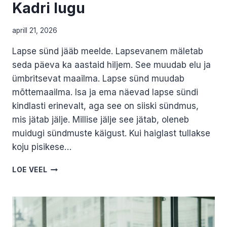
Kadri lugu
aprill 21, 2026
Lapse sünd jääb meelde. Lapsevanem mäletab
seda päeva ka aastaid hiljem. See muudab elu ja
ümbritsevat maailma. Lapse sünd muudab
mõttemaailma. Isa ja ema näevad lapse sündi
kindlasti erinevalt, aga see on siiski sündmus,
mis jätab jälje. Millise jälje see jätab, oleneb
muidugi sündmuste käigust. Kui haiglast tullakse
koju pisikese…
ELU
LOE VEEL
PÄRAST
LAPSE
KAOTUST.
KADRI
LUGU