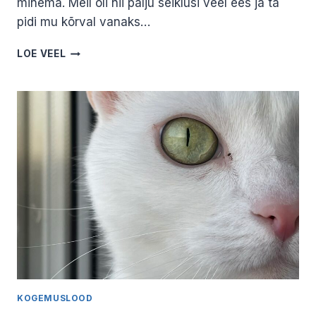
minema. Meil oli nii palju seiklusi veel ees ja ta
pidi mu kõrval vanaks…
KARMENI*
LOE VEEL
LEMMIKLOOMA
KAOTUSE
LUGU.
II
OSA
KOGEMUSLOOD