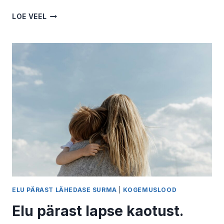
ÕDE
LOE VEEL
–
ROHKEM
KUI
SÜSTITEGIJA.
JANE
KAJU
ELU PÄRAST LÄHEDASE SURMA
|
KOGEMUSLOOD
Elu pärast lapse kaotust.