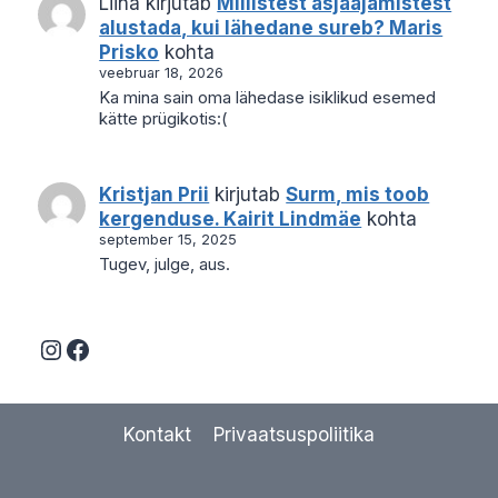
Liina
kirjutab
Millistest asjaajamistest
alustada, kui lähedane sureb? Maris
Prisko
kohta
veebruar 18, 2026
Ka mina sain oma lähedase isiklikud esemed
kätte prügikotis:(
Kristjan Prii
kirjutab
Surm, mis toob
kergenduse. Kairit Lindmäe
kohta
september 15, 2025
Tugev, julge, aus.
Instagram
Facebook
Kontakt
Privaatsuspoliitika