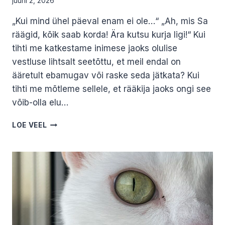
juuni 2, 2026
„Kui mind ühel päeval enam ei ole…“ „Ah, mis Sa
räägid, kõik saab korda! Ära kutsu kurja ligi!“ Kui
tihti me katkestame inimese jaoks olulise
vestluse lihtsalt seetõttu, et meil endal on
ääretult ebamugav või raske seda jätkata? Kui
tihti me mõtleme sellele, et rääkija jaoks ongi see
võib-olla elu…
ÜKS
LOE VEEL
SUU,
KAKS
KÕRVA.
KRISTJAN
PRII