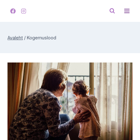
Skip
to
content
Avaleht
/
Kogemuslood