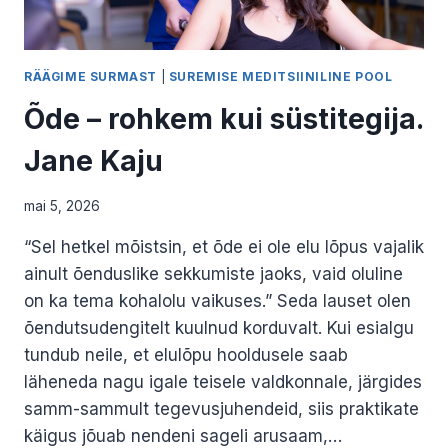
RÄÄGIME SURMAST
|
SUREMISE MEDITSIINILINE POOL
Õde – rohkem kui süstitegija.
Jane Kaju
mai 5, 2026
“Sel hetkel mõistsin, et õde ei ole elu lõpus vajalik
ainult õenduslike sekkumiste jaoks, vaid oluline
on ka tema kohalolu vaikuses.” Seda lauset olen
õendutsudengitelt kuulnud korduvalt. Kui esialgu
tundub neile, et elulõpu hooldusele saab
läheneda nagu igale teisele valdkonnale, järgides
samm-sammult tegevusjuhendeid, siis praktikate
käigus jõuab nendeni sageli arusaam,…