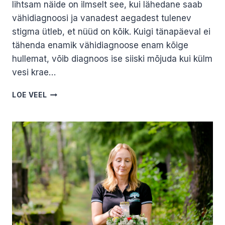
lihtsam näide on ilmselt see, kui lähedane saab
vähidiagnoosi ja vanadest aegadest tulenev
stigma ütleb, et nüüd on kõik. Kuigi tänapäeval ei
tähenda enamik vähidiagnoose enam kõige
hullemat, võib diagnoos ise siiski mõjuda kui külm
vesi krae…
LEIN
LOE VEEL
ENNE
SURMA.
ELULÕPU
TOETAJA
JANE
KAJU