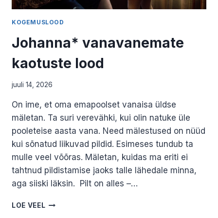
KOGEMUSLOOD
Johanna* vanavanemate
kaotuste lood
juuli 14, 2026
On ime, et oma emapoolset vanaisa üldse
mäletan. Ta suri verevähki, kui olin natuke üle
pooleteise aasta vana. Need mälestused on nüüd
kui sõnatud liikuvad pildid. Esimeses tundub ta
mulle veel võõras. Mäletan, kuidas ma eriti ei
tahtnud pildistamise jaoks talle lähedale minna,
aga siiski läksin. Pilt on alles –…
JOHANNA*
LOE VEEL
VANAVANEMATE