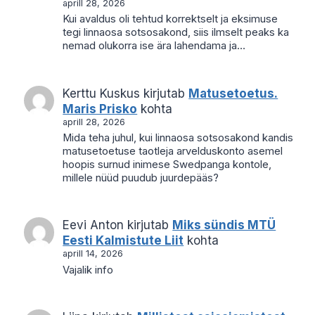
aprill 28, 2026
Kui avaldus oli tehtud korrektselt ja eksimuse
tegi linnaosa sotsosakond, siis ilmselt peaks ka
nemad olukorra ise ära lahendama ja…
Kerttu Kuskus
kirjutab
Matusetoetus.
Maris Prisko
kohta
aprill 28, 2026
Mida teha juhul, kui linnaosa sotsosakond kandis
matusetoetuse taotleja arvelduskonto asemel
hoopis surnud inimese Swedpanga kontole,
millele nüüd puudub juurdepääs?
Eevi Anton
kirjutab
Miks sündis MTÜ
Eesti Kalmistute Liit
kohta
aprill 14, 2026
Vajalik info