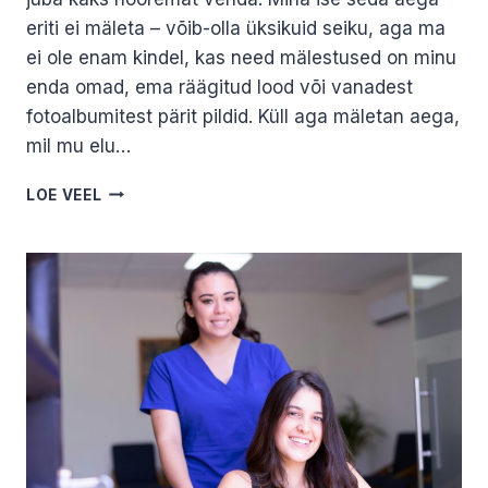
eriti ei mäleta – võib-olla üksikuid seiku, aga ma
ei ole enam kindel, kas need mälestused on minu
enda omad, ema räägitud lood või vanadest
fotoalbumitest pärit pildid. Küll aga mäletan aega,
mil mu elu…
LAPSENA
LOE VEEL
LEINAS
KASVADES.
MARI
PUKK