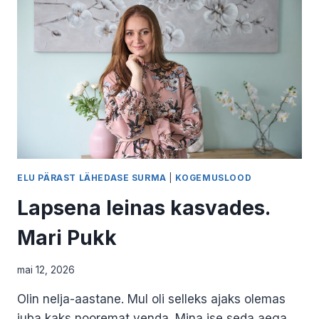
OSA
ELU PÄRAST LÄHEDASE SURMA
|
KOGEMUSLOOD
Lapsena leinas kasvades.
Mari Pukk
mai 12, 2026
Olin nelja-aastane. Mul oli selleks ajaks olemas
juba kaks nooremat venda. Mina ise seda aega