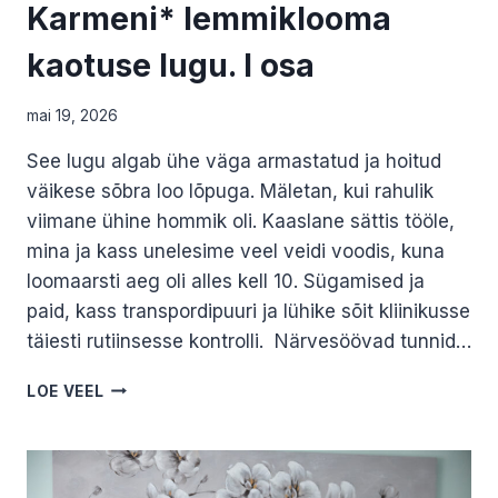
Karmeni* lemmiklooma
kaotuse lugu. I osa
mai 19, 2026
See lugu algab ühe väga armastatud ja hoitud
väikese sõbra loo lõpuga. Mäletan, kui rahulik
viimane ühine hommik oli. Kaaslane sättis tööle,
mina ja kass unelesime veel veidi voodis, kuna
loomaarsti aeg oli alles kell 10. Sügamised ja
paid, kass transpordipuuri ja lühike sõit kliinikusse
täiesti rutiinsesse kontrolli. Närvesöövad tunnid…
KARMENI*
LOE VEEL
LEMMIKLOOMA
KAOTUSE
LUGU.
I