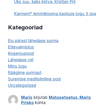
Üks suu, kaks kõrva. Kristjan Prii
Karmeni* lemmiklooma kaotuse lugu. II osa
Kategooriad
Elu pärast lähedase surma
Ettevalmistus
Kogemuslood
Lähedase roll
Minu lugu
Räägime surmast
Suremise meditsiiniline pool
Uncategorized
Maris
kirjutab
Matusetoetus. Maris
Prisko
kohta