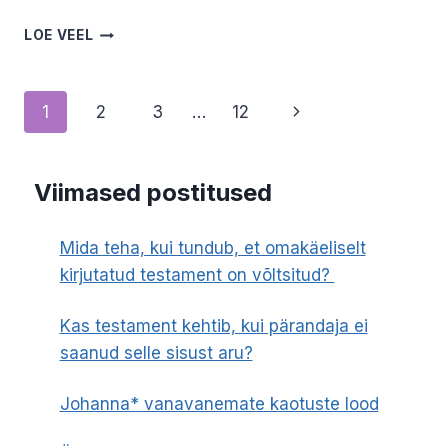
KUIDAS
LOE VEEL
SURM
MINUGA
KOOS
Page
Next
1
2
3
…
12
KASVAMA
HAKKAS.
navigation
Page
GERLI
PALGI
Viimased postitused
Mida teha, kui tundub, et omakäeliselt
kirjutatud testament on võltsitud?
Kas testament kehtib, kui pärandaja ei
saanud selle sisust aru?
Johanna* vanavanemate kaotuste lood