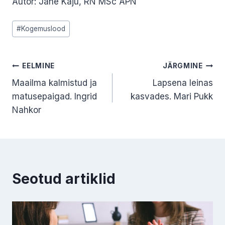
Autor: Jane Kaju, RN MSc APN
Post
#
Kogemuslood
Tags:
Navigeerimine
EELMINE
JÄRGMINE
Maailma kalmistud ja
Lapsena leinas
matusepaigad. Ingrid
kasvades. Mari Pukk
Nahkor
Seotud artiklid