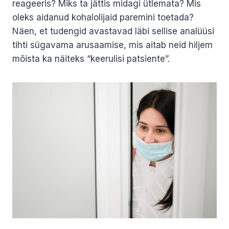
reageeris? Miks ta jättis midagi ütlemata? Mis
oleks aidanud kohalolijaid paremini toetada?
Näen, et tudengid avastavad läbi sellise analüüsi
tihti sügavama arusaamise, mis aitab neid hiljem
mõista ka näiteks “keerulisi patsiente”.