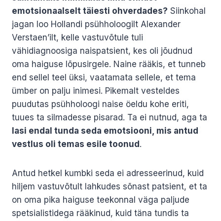
emotsionaalselt täiesti ohverdades?
Siinkohal
jagan loo Hollandi psühholoogilt Alexander
Verstaen’ilt, kelle vastuvõtule tuli
vähidiagnoosiga naispatsient, kes oli jõudnud
oma haiguse lõpusirgele. Naine rääkis, et tunneb
end sellel teel üksi, vaatamata sellele, et tema
ümber on palju inimesi. Pikemalt vesteldes
puudutas psühholoogi naise öeldu kohe eriti,
tuues ta silmadesse pisarad. Ta ei nutnud, aga ta
lasi endal tunda seda emotsiooni, mis antud
vestlus oli temas esile toonud
.
Antud hetkel kumbki seda ei adresseerinud, kuid
hiljem vastuvõtult lahkudes sõnast patsient, et ta
on oma pika haiguse teekonnal väga paljude
spetsialistidega rääkinud, kuid täna tundis ta