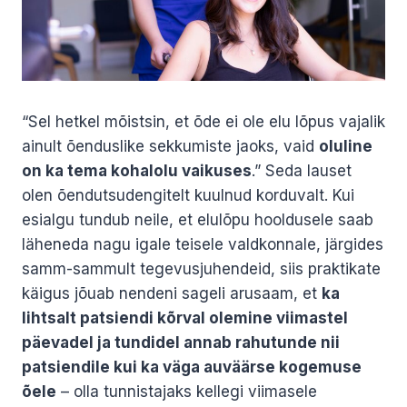
“Sel hetkel mõistsin, et õde ei ole elu lõpus vajalik
ainult õenduslike sekkumiste jaoks, vaid
oluline
on ka tema kohalolu vaikuses
.” Seda lauset
olen õendutsudengitelt kuulnud korduvalt. Kui
esialgu tundub neile, et elulõpu hooldusele saab
läheneda nagu igale teisele valdkonnale, järgides
samm-sammult tegevusjuhendeid, siis praktikate
käigus jõuab nendeni sageli arusaam, et
ka
lihtsalt patsiendi kõrval olemine viimastel
päevadel ja tundidel annab rahutunde nii
patsiendile kui ka väga auväärse kogemuse
õele
– olla tunnistajaks kellegi viimasele