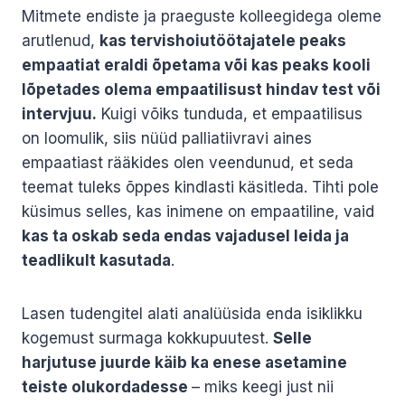
Mitmete endiste ja praeguste kolleegidega oleme
arutlenud,
kas tervishoiutöötajatele peaks
empaatiat eraldi õpetama või kas peaks kooli
lõpetades olema empaatilisust hindav test või
intervjuu.
Kuigi võiks tunduda, et empaatilisus
on loomulik, siis nüüd palliatiivravi aines
empaatiast rääkides olen veendunud, et seda
teemat tuleks õppes kindlasti käsitleda. Tihti pole
küsimus selles, kas inimene on empaatiline, vaid
kas ta oskab seda endas vajadusel leida ja
teadlikult kasutada
.
Lasen tudengitel alati analüüsida enda isiklikku
kogemust surmaga kokkupuutest.
Selle
harjutuse juurde käib ka enese asetamine
teiste olukordadesse
– miks keegi just nii