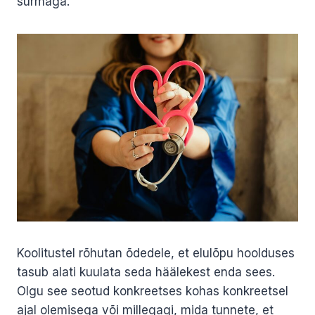
surmaga.
Koolitustel rõhutan õdedele, et elulõpu hoolduses
tasub alati kuulata seda häälekest enda sees.
Olgu see seotud konkreetses kohas konkreetsel
ajal olemisega või millegagi, mida tunnete, et