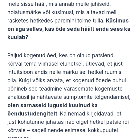
meie sisse hääl, mis annab meile juhiseid,
hoiatusmärke või küsimusi, mis aitavad meil
rasketes hetkedes paremini toime tulla.
Küsimus
on aga selles, kas õde seda häält enda sees ka
kuulab?
Paljud kogenud õed, kes on olnud patsiendi
kõrval tema viimasel eluhetkel, ütlevad, et just
intuitsioon andis neile märku sel hetkel ruumis
olla. Kuigi võiks arvata, et kogenud õdede puhul
põhineb see teadmine varasemate kogemuste
analüüsil ja nähtavate sümptomite tõlgendamisel,
olen sarnaseid lugusid kuulnud ka
õendustudengitelt
. Ka nemad kirjeldavad, et
just kõhutunne juhatas nad õigel hetkel patsiendi
kõrvale – sageli nende esimesel kokkupuutel