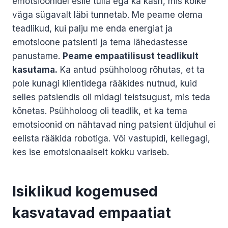
emotsioonidel esile tulla ega ka käsn, mis kõike
väga sügavalt läbi tunnetab. Me peame olema
teadlikud, kui palju me enda energiat ja
emotsioone patsienti ja tema lähedastesse
panustame.
Peame empaatilisust teadlikult
kasutama.
Ka antud psühholoog rõhutas, et ta
pole kunagi klientidega rääkides nutnud, kuid
selles patsiendis oli midagi teistsugust, mis teda
kõnetas. Psühholoog oli teadlik, et ka tema
emotsioonid on nähtavad ning patsient üldjuhul ei
eelista rääkida robotiga. Või vastupidi, kellegagi,
kes ise emotsionaalselt kokku variseb.
Isiklikud kogemused
kasvatavad empaatiat