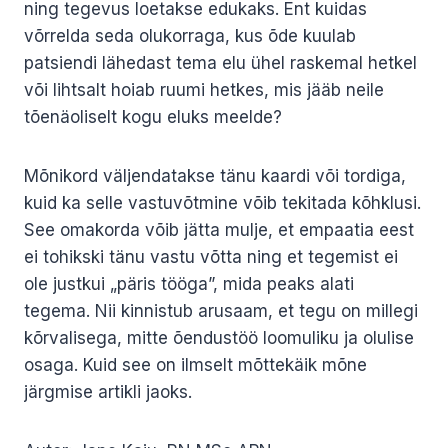
ning tegevus loetakse edukaks. Ent kuidas
võrrelda seda olukorraga, kus õde kuulab
patsiendi lähedast tema elu ühel raskemal hetkel
või lihtsalt hoiab ruumi hetkes, mis jääb neile
tõenäoliselt kogu eluks meelde?
Mõnikord väljendatakse tänu kaardi või tordiga,
kuid ka selle vastuvõtmine võib tekitada kõhklusi.
See omakorda võib jätta mulje, et empaatia eest
ei tohikski tänu vastu võtta ning et tegemist ei
ole justkui „päris tööga”, mida peaks alati
tegema. Nii kinnistub arusaam, et tegu on millegi
kõrvalisega, mitte õendustöö loomuliku ja olulise
osaga. Kuid see on ilmselt mõttekäik mõne
järgmise artikli jaoks.