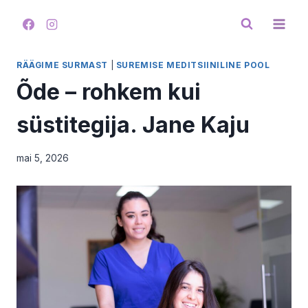
Skip
to
content
RÄÄGIME SURMAST
|
SUREMISE MEDITSIINILINE POOL
Õde – rohkem kui
süstitegija. Jane Kaju
mai 5, 2026