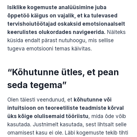
Isiklike kogemuste analüüsimine juba
õppetöö käigus on vajalik, et ka tulevased
tervishoiutöötajad oskaksid emotsionaalselt
keerulistes olukordades navigeerida.
Näiteks
küsida endalt pärast nutuhoogu, mis sellise
tugeva emotsiooni temas käivitas.
“Kõhutunne ütles, et pean
seda tegema”
Olen täiesti veendunud, et
kõhutunne või
intuitsioon on teoreetiliste teadmiste kõrval
üks kõige olulisemaid tööriistu
, mida õde võib
kasutada. Justnimelt kasutada, sest lihtsalt selle
omamisest kasu ei ole. Läbi kogemuste tekib tihti