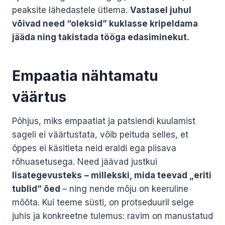
peaksite lähedastele ütlema.
Vastasel juhul
võivad need “oleksid” kuklasse kripeldama
jääda ning takistada tööga edasiminekut.
Empaatia nähtamatu
väärtus
Põhjus, miks empaatiat ja patsiendi kuulamist
sageli ei väärtustata, võib peituda selles, et
õppes ei käsitleta neid eraldi ega piisava
rõhuasetusega. Need jäävad justkui
lisategevusteks
– millekski, mida teevad „eriti
tublid” õed
– ning nende mõju on keeruline
mõõta. Kui teeme süsti, on protseduuril selge
juhis ja konkreetne tulemus: ravim on manustatud