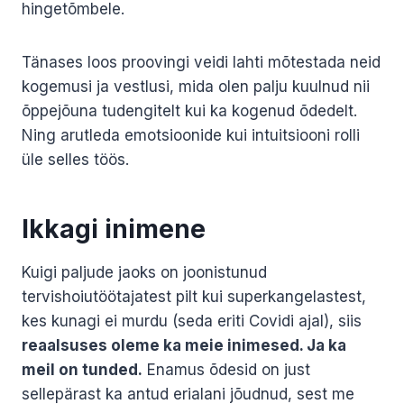
hingetõmbele.
Tänases loos proovingi veidi lahti mõtestada neid
kogemusi ja vestlusi, mida olen palju kuulnud nii
õppejõuna tudengitelt kui ka kogenud õdedelt.
Ning arutleda emotsioonide kui intuitsiooni rolli
üle selles töös.
Ikkagi inimene
Kuigi paljude jaoks on joonistunud
tervishoiutöötajatest pilt kui superkangelastest,
kes kunagi ei murdu (seda eriti Covidi ajal), siis
reaalsuses oleme ka meie inimesed. Ja ka
meil on tunded.
Enamus õdesid on just
sellepärast ka antud erialani jõudnud, sest me