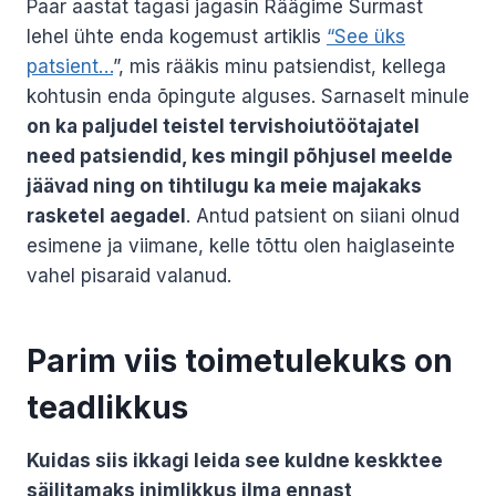
Paar aastat tagasi jagasin Räägime Surmast
lehel ühte enda kogemust artiklis
“See üks
patsient…
”, mis rääkis minu patsiendist, kellega
kohtusin enda õpingute alguses. Sarnaselt minule
on ka paljudel teistel tervishoiutöötajatel
need patsiendid, kes mingil põhjusel meelde
jäävad ning on tihtilugu ka meie majakaks
rasketel aegadel
. Antud patsient on siiani olnud
esimene ja viimane, kelle tõttu olen haiglaseinte
vahel pisaraid valanud.
Parim viis toimetulekuks on
teadlikkus
Kuidas siis ikkagi leida see kuldne keskktee
säilitamaks inimlikkus ilma ennast