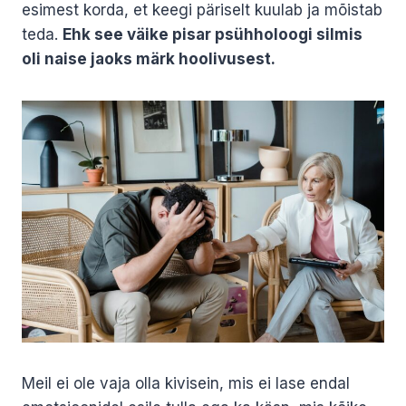
esimest korda, et keegi päriselt kuulab ja mõistab
teda.
Ehk see väike pisar psühholoogi silmis
oli naise jaoks märk hoolivusest.
Meil ei ole vaja olla kivisein, mis ei lase endal