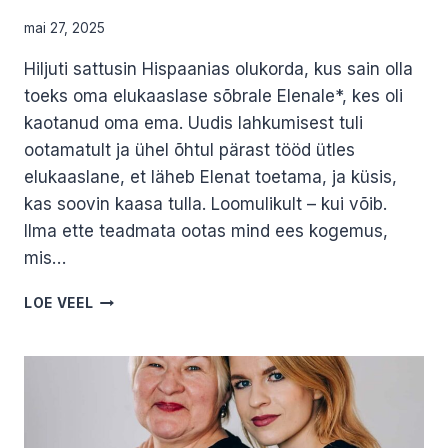
mai 27, 2025
Hiljuti sattusin Hispaanias olukorda, kus sain olla
toeks oma elukaaslase sõbrale Elenale*, kes oli
kaotanud oma ema. Uudis lahkumisest tuli
ootamatult ja ühel õhtul pärast tööd ütles
elukaaslane, et läheb Elenat toetama, ja küsis,
kas soovin kaasa tulla. Loomulikult – kui võib.
Ilma ette teadmata ootas mind ees kogemus,
mis…
HISPAANIA
LOE VEEL
STIILIS
SURNUVALVAMINE.
JANE
KAJU