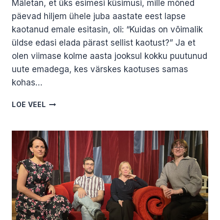
Mäletan, et üks esimesi küsimusi, mille mõned
päevad hiljem ühele juba aastate eest lapse
kaotanud emale esitasin, oli: “Kuidas on võimalik
üldse edasi elada pärast sellist kaotust?” Ja et
olen viimase kolme aasta jooksul kokku puutunud
uute emadega, kes värskes kaotuses samas
kohas…
KUIDAS
LOE VEEL
MINNA
ELUGA
EDASI
PÄRAST
OMA
LAPSE
SUITSIIDI?
KARMENI
KOGEMUSLUGU