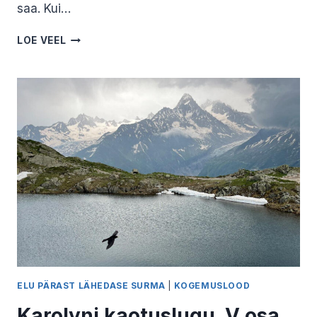
saa. Kui…
SURIJA
LOE VEEL
HOOLDAMINE.
LIINA
KASVANDIK
ELU PÄRAST LÄHEDASE SURMA
|
KOGEMUSLOOD
Karolyni kaotuslugu. V osa