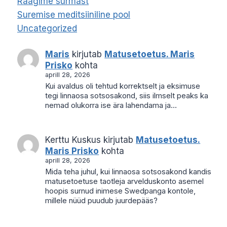
Räägime surmast
Suremise meditsiiniline pool
Uncategorized
Maris
kirjutab
Matusetoetus. Maris
Prisko
kohta
aprill 28, 2026
Kui avaldus oli tehtud korrektselt ja eksimuse
tegi linnaosa sotsosakond, siis ilmselt peaks ka
nemad olukorra ise ära lahendama ja…
Kerttu Kuskus
kirjutab
Matusetoetus.
Maris Prisko
kohta
aprill 28, 2026
Mida teha juhul, kui linnaosa sotsosakond kandis
matusetoetuse taotleja arvelduskonto asemel
hoopis surnud inimese Swedpanga kontole,
millele nüüd puudub juurdepääs?