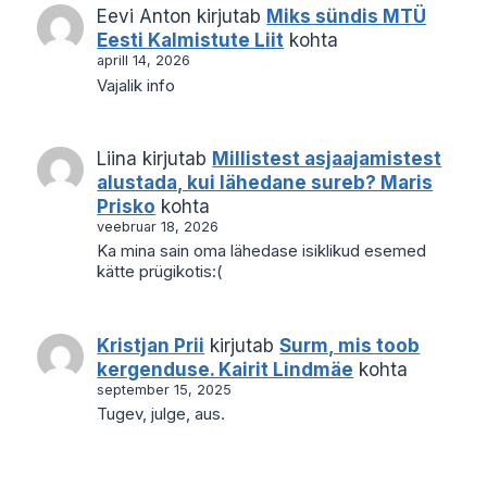
Eevi Anton
kirjutab
Miks sündis MTÜ
Eesti Kalmistute Liit
kohta
aprill 14, 2026
Vajalik info
Liina
kirjutab
Millistest asjaajamistest
alustada, kui lähedane sureb? Maris
Prisko
kohta
veebruar 18, 2026
Ka mina sain oma lähedase isiklikud esemed
kätte prügikotis:(
Kristjan Prii
kirjutab
Surm, mis toob
kergenduse. Kairit Lindmäe
kohta
september 15, 2025
Tugev, julge, aus.