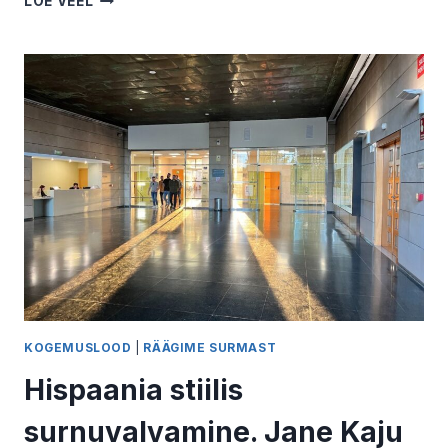
LOE VEEL
SÜNDIMATA
LAPSE
KAOTUSE
LUGU.
I
OSA
KOGEMUSLOOD
|
RÄÄGIME SURMAST
Hispaania stiilis
surnuvalvamine. Jane Kaju