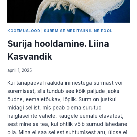
KOGEMUSLOOD
|
SUREMISE MEDITSIINILINE POOL
Surija hooldamine. Liina
Kasvandik
aprill 1, 2025
Kui tänapäeval rääkida inimestega surmast või
suremisest, siis tundub see kõik paljude jaoks
õudne, eemaletõukav, lõplik. Surm on justkui
midagi sellist, mis peab olema surutud
haiglaseinte vahele, kaugele eemale elavatest,
sest mine sa tea, kui ohtlik võib surnud lähedane
olla. Mina ei saa sellest suhtumisest aru, üldse ei