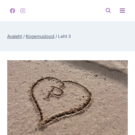
Skip
to
content
Avaleht
/
Kogemuslood
/
Leht 3