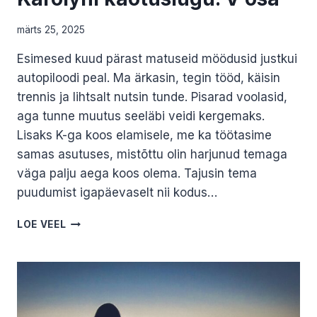
märts 25, 2025
Esimesed kuud pärast matuseid möödusid justkui
autopiloodi peal. Ma ärkasin, tegin tööd, käisin
trennis ja lihtsalt nutsin tunde. Pisarad voolasid,
aga tunne muutus seeläbi veidi kergemaks.
Lisaks K-ga koos elamisele, me ka töötasime
samas asutuses, mistõttu olin harjunud temaga
väga palju aega koos olema. Tajusin tema
puudumist igapäevaselt nii kodus…
KAROLYNI
LOE VEEL
KAOTUSLUGU.
V
OSA