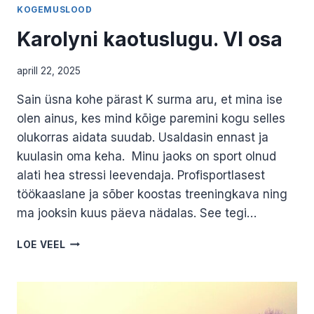
KOGEMUSLOOD
Karolyni kaotuslugu. VI osa
aprill 22, 2025
Sain üsna kohe pärast K surma aru, et mina ise
olen ainus, kes mind kõige paremini kogu selles
olukorras aidata suudab. Usaldasin ennast ja
kuulasin oma keha. Minu jaoks on sport olnud
alati hea stressi leevendaja. Profisportlasest
töökaaslane ja sõber koostas treeningkava ning
ma jooksin kuus päeva nädalas. See tegi…
KAROLYNI
LOE VEEL
KAOTUSLUGU.
VI
OSA