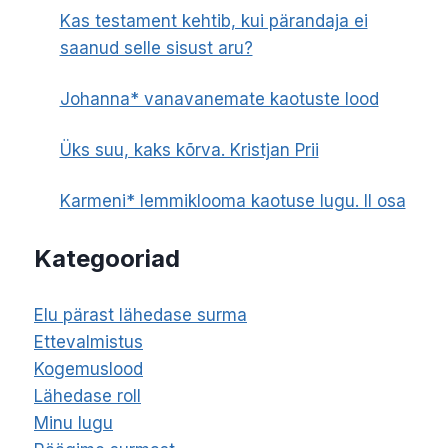
Kas testament kehtib, kui pärandaja ei
saanud selle sisust aru?
Johanna* vanavanemate kaotuste lood
Üks suu, kaks kõrva. Kristjan Prii
Karmeni* lemmiklooma kaotuse lugu. II osa
Kategooriad
Elu pärast lähedase surma
Ettevalmistus
Kogemuslood
Lähedase roll
Minu lugu