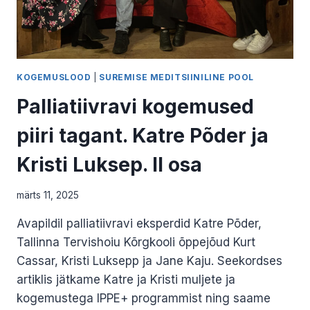
KOGEMUSLOOD
|
SUREMISE MEDITSIINILINE POOL
Palliatiivravi kogemused
piiri tagant. Katre Põder ja
Kristi Luksep. II osa
märts 11, 2025
Avapildil palliatiivravi eksperdid Katre Põder,
Tallinna Tervishoiu Kõrgkooli õppejõud Kurt
Cassar, Kristi Luksepp ja Jane Kaju. Seekordses
artiklis jätkame Katre ja Kristi muljete ja
kogemustega IPPE+ programmist ning saame