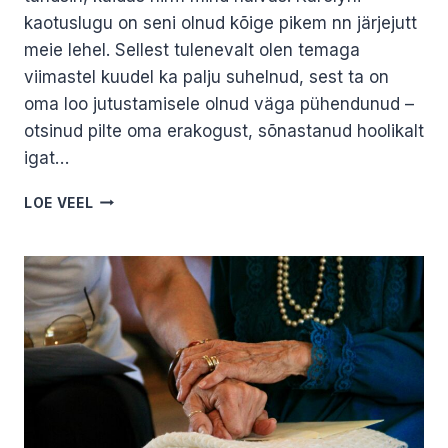
kaotuslugu on seni olnud kõige pikem nn järjejutt
meie lehel. Sellest tulenevalt olen temaga
viimastel kuudel ka palju suhelnud, sest ta on
oma loo jutustamisele olnud väga pühendunud –
otsinud pilte oma erakogust, sõnastanud hoolikalt
igat…
MA
LOE VEEL
ARVASIN,
ET
OLEN
LEINAGA
RAHU
TEINUD…
MARIS
PRISKO