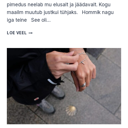
pimedus neelab mu elusalt ja jäädavalt. Kogu
maailm muutub justkui tühjaks. Hommik nagu
iga teine See oli…
HANNA
LOE VEEL
P.
KAOTUSE
LUGU