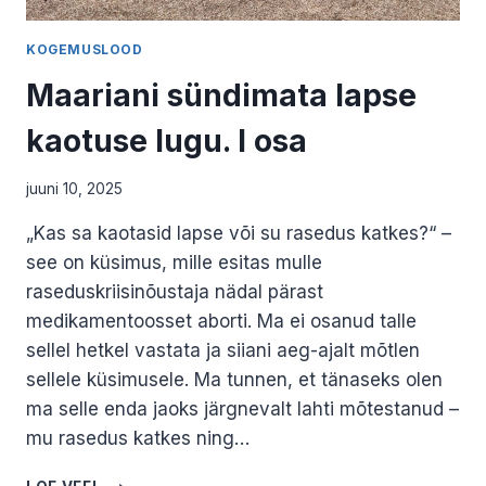
KOGEMUSLOOD
Maariani sündimata lapse
kaotuse lugu. I osa
juuni 10, 2025
„Kas sa kaotasid lapse või su rasedus katkes?“ –
see on küsimus, mille esitas mulle
raseduskriisinõustaja nädal pärast
medikamentoosset aborti. Ma ei osanud talle
sellel hetkel vastata ja siiani aeg-ajalt mõtlen
sellele küsimusele. Ma tunnen, et tänaseks olen
ma selle enda jaoks järgnevalt lahti mõtestanud –
mu rasedus katkes ning…
MAARIANI