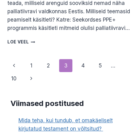
teada, milliseid arenguid sooviksid nemad näha
palliatiivravi valdkonnas Eestis. Milliseid teemasid
peamiselt käsitleti? Katre: Seekordses PPE+
programmis käsitleti mitmeid olulisi palliatiivravi…
PALLIATIIVRAVI
LOE VEEL
KOGEMUSED
PIIRI
TAGANT.
Page
Previous
1
2
3
4
5
…
KATRE
PÕDER
navigation
Page
Next
10
JA
KRISTI
Page
LUKSEP.
II
Viimased postitused
OSA
Mida teha, kui tundub, et omakäeliselt
kirjutatud testament on võltsitud?