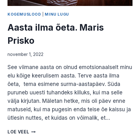
KOGEMUSLOOD
|
MINU LUGU
Aasta ilma õeta. Maris
Prisko
november 1, 2022
See viimane aasta on olnud emotsionaalselt minu
elu kõige keerulisem aasta. Terve aasta ilma
õeta, tema esimene surma-aastapäev. Süda
puruneb uuesti tuhandeks killuks, kui ma selle
välja kirjutan. Mäletan hetke, mis oli päev enne
matuseid, kui ma pugesin enda teise õe kaissu ja
ütlesin nuttes, et kuidas on võimalik, et…
AASTA
LOE VEEL
ILMA