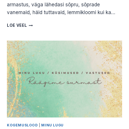
armastus, väga lähedasi sõpru, sõprade
vanemaid, häid tuttavaid, lemmikloomi kui ka…
MINU
LOE VEEL
KOKKUPUUTED
SURMAGA.
MARIS
PRISKO
KOGEMUSLOOD
|
MINU LUGU