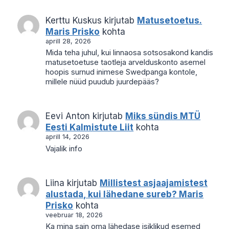
Kerttu Kuskus
kirjutab
Matusetoetus.
Maris Prisko
kohta
aprill 28, 2026
Mida teha juhul, kui linnaosa sotsosakond kandis
matusetoetuse taotleja arvelduskonto asemel
hoopis surnud inimese Swedpanga kontole,
millele nüüd puudub juurdepääs?
Eevi Anton
kirjutab
Miks sündis MTÜ
Eesti Kalmistute Liit
kohta
aprill 14, 2026
Vajalik info
Liina
kirjutab
Millistest asjaajamistest
alustada, kui lähedane sureb? Maris
Prisko
kohta
veebruar 18, 2026
Ka mina sain oma lähedase isiklikud esemed