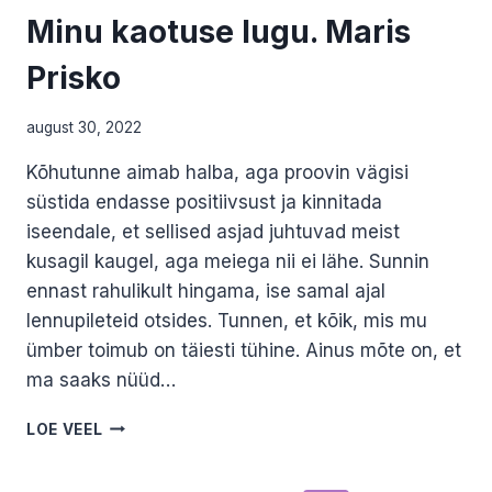
Minu kaotuse lugu. Maris
Prisko
august 30, 2022
Kõhutunne aimab halba, aga proovin vägisi
süstida endasse positiivsust ja kinnitada
iseendale, et sellised asjad juhtuvad meist
kusagil kaugel, aga meiega nii ei lähe. Sunnin
ennast rahulikult hingama, ise samal ajal
lennupileteid otsides. Tunnen, et kõik, mis mu
ümber toimub on täiesti tühine. Ainus mõte on, et
ma saaks nüüd…
MINU
LOE VEEL
KAOTUSE
LUGU.