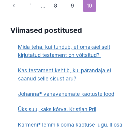
MARIS
Page
Previous
1
…
8
9
10
PRISKO
navigation
Page
Viimased postitused
Mida teha, kui tundub, et omakäeliselt
kirjutatud testament on võltsitud?
Kas testament kehtib, kui pärandaja ei
saanud selle sisust aru?
Johanna* vanavanemate kaotuste lood
Üks suu, kaks kõrva. Kristjan Prii
Karmeni* lemmiklooma kaotuse lugu. II osa