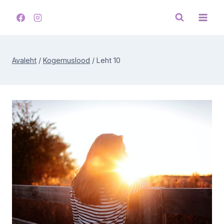
Skip
to
content
Avaleht
/
Kogemuslood
/
Leht 10