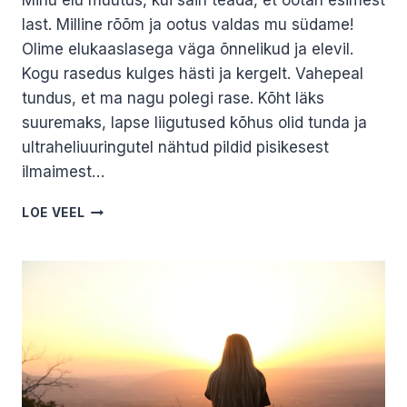
Minu elu muutus, kui sain teada, et ootan esimest
last. Milline rõõm ja ootus valdas mu südame!
Olime elukaaslasega väga õnnelikud ja elevil.
Kogu rasedus kulges hästi ja kergelt. Vahepeal
tundus, et ma nagu polegi rase. Kõht läks
suuremaks, lapse liigutused kõhus olid tunda ja
ultraheliuuringutel nähtud pildid pisikesest
ilmaimest…
KADRI
LOE VEEL
KAOTUSE
LUGU