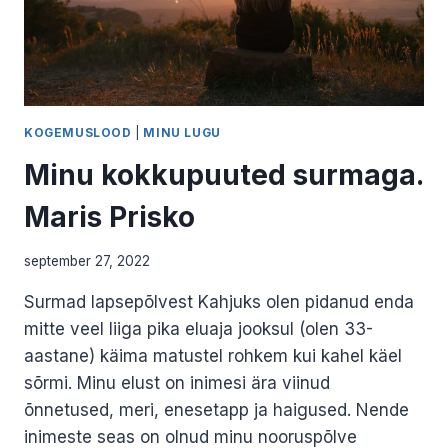
KOGEMUSLOOD
|
MINU LUGU
Minu kokkupuuted surmaga.
Maris Prisko
september 27, 2022
Surmad lapsepõlvest Kahjuks olen pidanud enda
mitte veel liiga pika eluaja jooksul (olen 33-
aastane) käima matustel rohkem kui kahel käel
sõrmi. Minu elust on inimesi ära viinud
õnnetused, meri, enesetapp ja haigused. Nende
inimeste seas on olnud minu nooruspõlve