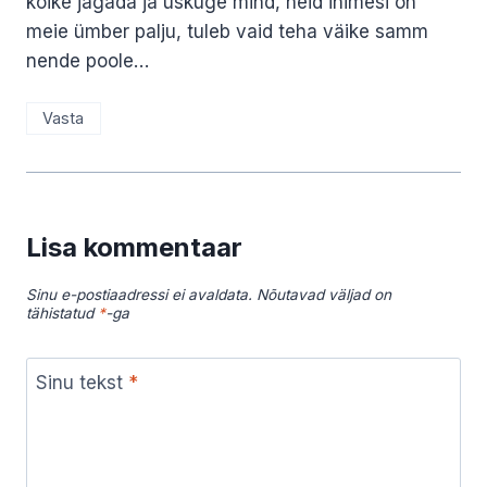
kõike jagada ja uskuge mind, neid inimesi on
meie ümber palju, tuleb vaid teha väike samm
nende poole…
Vasta
Lisa kommentaar
Sinu e-postiaadressi ei avaldata.
Nõutavad väljad on
tähistatud
*
-ga
Sinu tekst
*