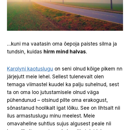
…kuni ma vaatasin oma õepoja paistes silma ja
tundsin, kuidas
hirm mind halvas
.
Karolyni kaotuslugu
on seni olnud kõige pikem nn
järjejutt meie lehel. Sellest tulenevalt olen
temaga viimastel kuudel ka palju suhelnud, sest
ta on oma loo jutustamisele olnud väga
pühendunud – otsinud pilte oma erakogust,
sõnastanud hoolikalt igat lõiku. See on lihtsalt nii
ilus armastuslugu minu meelest. Meie
omavaheline suhtlus sujus algusest peale nii