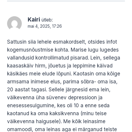
Kairi
ütleb:
mai 4, 2025, 17:26
Sattusin siia lehele esmakordselt, otsides infot
kogemusnõustmise kohta. Marise lugu lugedes
vallandusid kontrollimatud pisarad. Lein, sellega
kaasaskäiv hirm, jõuetus ja leppimine käivad
käsikäes meie elude lõpuni. Kaotasin oma kõige
armsama inimese elus, parima sõbra- oma isa,
20 aastat tagasi. Sellele järgnesid ema lein,
väikevenna üha süvenev depressioon ja
enesessesulgumine, kes oli 10 a enne seda
kaotanud ka oma kaksikvenna (minu teise
väikevenna haigusele). Me kõik leinasime
omamoodi, oma leinas aga ei märganud teiste