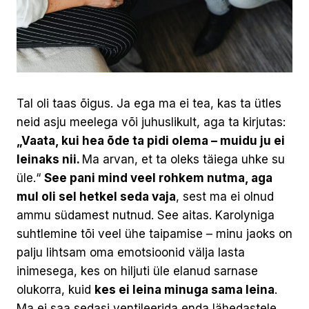
Tal oli taas õigus. Ja ega ma ei tea, kas ta ütles
neid asju meelega või juhuslikult, aga ta kirjutas:
„Vaata, kui hea õde ta pidi olema – muidu ju ei
leinaks nii.
Ma arvan, et ta oleks täiega uhke su
üle.“
See pani mind veel rohkem nutma, aga
mul oli sel hetkel seda vaja
, sest ma ei olnud
ammu südamest nutnud. See aitas. Karolyniga
suhtlemine tõi veel ühe taipamise – minu jaoks on
palju lihtsam oma emotsioonid välja lasta
inimesega, kes on hiljuti üle elanud sarnase
olukorra, kuid
kes ei leina minuga sama leina
.
Ma ei saa sedasi ventileerida enda lähedastele,