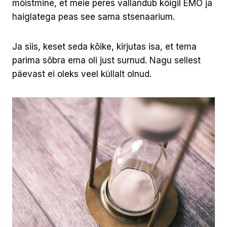
mõistmine, et meie peres vallandub kõigil EMO ja
haiglatega peas see sama stsenaarium.
Ja siis, keset seda kõike, kirjutas isa, et tema
parima sõbra ema oli just surnud. Nagu sellest
päevast ei oleks veel küllalt olnud.