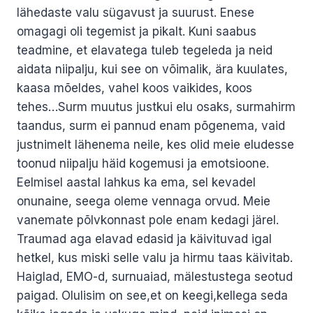
lähedaste valu sügavust ja suurust. Enese
omagagi oli tegemist ja pikalt. Kuni saabus
teadmine, et elavatega tuleb tegeleda ja neid
aidata niipalju, kui see on võimalik, ära kuulates,
kaasa mõeldes, vahel koos vaikides, koos
tehes…Surm muutus justkui elu osaks, surmahirm
taandus, surm ei pannud enam põgenema, vaid
justnimelt lähenema neile, kes olid meie eludesse
toonud niipalju häid kogemusi ja emotsioone.
Eelmisel aastal lahkus ka ema, sel kevadel
onunaine, seega oleme vennaga orvud. Meie
vanemate põlvkonnast pole enam kedagi järel.
Traumad aga elavad edasid ja käivituvad igal
hetkel, kus miski selle valu ja hirmu taas käivitab.
Haiglad, EMO-d, surnuaiad, mälestustega seotud
paigad. Olulisim on see,et on keegi,kellega seda