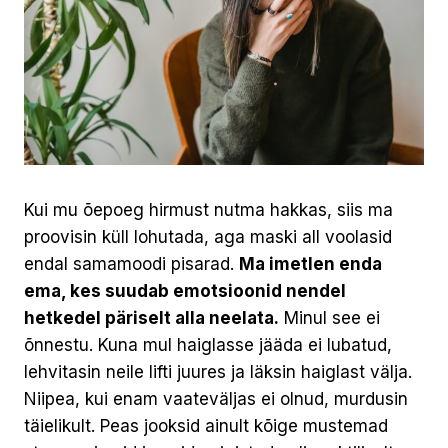
Kui mu õepoeg hirmust nutma hakkas, siis ma
proovisin küll lohutada, aga maski all voolasid
endal samamoodi pisarad.
Ma imetlen enda
ema, kes suudab emotsioonid nendel
hetkedel päriselt alla neelata.
Minul see ei
õnnestu. Kuna mul haiglasse jääda ei lubatud,
lehvitasin neile lifti juures ja läksin haiglast välja.
Niipea, kui enam vaateväljas ei olnud, murdusin
täielikult. Peas jooksid ainult kõige mustemad