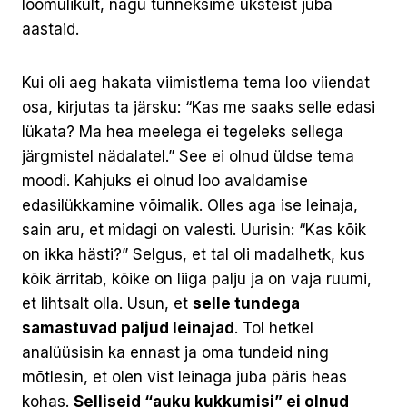
loomulikult, nagu tunneksime üksteist juba
aastaid.
Kui oli aeg hakata viimistlema tema loo viiendat
osa, kirjutas ta järsku: “Kas me saaks selle edasi
lükata? Ma hea meelega ei tegeleks sellega
järgmistel nädalatel.” See ei olnud üldse tema
moodi. Kahjuks ei olnud loo avaldamise
edasilükkamine võimalik. Olles aga ise leinaja,
sain aru, et midagi on valesti. Uurisin: “Kas kõik
on ikka hästi?” Selgus, et tal oli madalhetk, kus
kõik ärritab, kõike on liiga palju ja on vaja ruumi,
et lihtsalt olla. Usun, et
selle tundega
samastuvad paljud leinajad
. Tol hetkel
analüüsisin ka ennast ja oma tundeid ning
mõtlesin, et olen vist leinaga juba päris heas
kohas.
Selliseid “auku kukkumisi” ei olnud