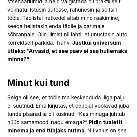
stsenaariumid ja neid vaigistada oli praktiliselt
võimatu. Istusin autosse, rahunesin ja sõitsin
tööle. Taolistel hetkedel aitab mind rääkimine,
seega helistasin enda tädile ja parimale
sõbrannale. Olin liimist nii lahti, et unustasin auto
korrektselt parkida. Trahv.
Justkui universum
ütleks: “Arvasid, et see päev ei saa hullemaks
minna?”
Minut kui tund
Selge oli see, et tööle ma keskenduda liiga palju
ei suutnud. Ema kirjutas, et õepojal voolavad juba
tunde pisarad ja oli küsinud: “Kas minuga juhtub
nüüd samamoodi nagu emaga?”
Pidin tualetti
minema ja end tühjaks nutma.
Nii valus on see