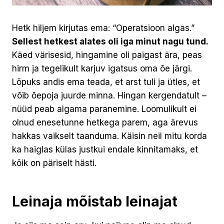
Hetk hiljem kirjutas ema: “Operatsioon algas.”
Sellest hetkest alates oli iga minut nagu tund.
Käed värisesid, hingamine oli paigast ära, peas
hirm ja tegelikult karjuv igatsus oma õe järgi.
Lõpuks andis ema teada, et arst tuli ja ütles, et
võib õepoja juurde minna. Hingan kergendatult –
nüüd peab algama paranemine. Loomulikult ei
olnud enesetunne hetkega parem, aga ärevus
hakkas vaikselt taanduma. Käisin neil mitu korda
ka haiglas külas justkui endale kinnitamaks, et
kõik on päriselt hästi.
Leinaja mõistab leinajat