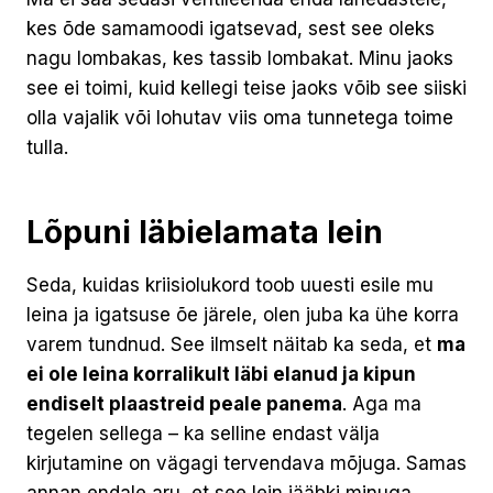
kes õde samamoodi igatsevad, sest see oleks
nagu lombakas, kes tassib lombakat. Minu jaoks
see ei toimi, kuid kellegi teise jaoks võib see siiski
olla vajalik või lohutav viis oma tunnetega toime
tulla.
Lõpuni läbielamata lein
Seda, kuidas kriisiolukord toob uuesti esile mu
leina ja igatsuse õe järele, olen juba ka ühe korra
varem tundnud. See ilmselt näitab ka seda, et
ma
ei ole leina korralikult läbi elanud ja kipun
endiselt plaastreid peale panema
. Aga ma
tegelen sellega – ka selline endast välja
kirjutamine on vägagi tervendava mõjuga. Samas
annan endale aru, et see lein jääbki minuga,