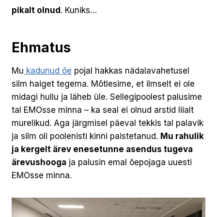
pikalt olnud
. Kuniks…
Ehmatus
Mu
kadunud õe
pojal hakkas nädalavahetusel
silm haiget tegema. Mõtlesime, et ilmselt ei ole
midagi hullu ja läheb üle. Sellegipoolest palusime
tal EMOsse minna – ka seal ei olnud arstid liialt
murelikud. Aga järgmisel päeval tekkis tal palavik
ja silm oli poolenisti kinni paistetanud.
Mu rahulik
ja kergelt ärev enesetunne asendus tugeva
ärevushooga
ja palusin emal õepojaga uuesti
EMOsse minna.