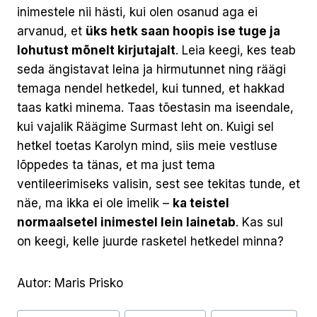
inimestele nii hästi, kui olen osanud aga ei
arvanud, et
üks hetk saan hoopis ise tuge ja
lohutust mõnelt kirjutajalt
. Leia keegi, kes teab
seda ängistavat leina ja hirmutunnet ning räägi
temaga nendel hetkedel, kui tunned, et hakkad
taas katki minema. Taas tõestasin ma iseendale,
kui vajalik Räägime Surmast leht on. Kuigi sel
hetkel toetas Karolyn mind, siis meie vestluse
lõppedes ta tänas, et ma just tema
ventileerimiseks valisin, sest see tekitas tunde, et
näe, ma ikka ei ole imelik –
ka teistel
normaalsetel inimestel lein lainetab
. Kas sul
on keegi, kelle juurde rasketel hetkedel minna?
Autor: Maris Prisko
Post