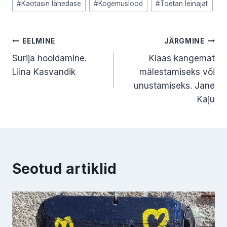
#
Kaotasin lähedase
#
Kogemuslood
#
Toetan leinajat
Tags:
Navigeerimine
EELMINE
JÄRGMINE
Surija hooldamine.
Klaas kangemat
Liina Kasvandik
mälestamiseks või
unustamiseks. Jane
Kaju
Seotud artiklid