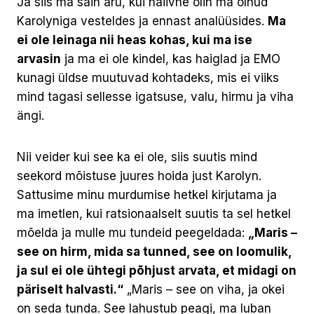
Ja siis ma sain aru, kui naiivne olin ma olnud
Karolyniga vesteldes ja ennast analüüsides.
Ma
ei ole leinaga nii heas kohas, kui ma ise
arvasin
ja ma ei ole kindel, kas haiglad ja EMO
kunagi üldse muutuvad kohtadeks, mis ei viiks
mind tagasi sellesse igatsuse, valu, hirmu ja viha
ängi.
Nii veider kui see ka ei ole, siis suutis mind
seekord mõistuse juures hoida just Karolyn.
Sattusime minu murdumise hetkel kirjutama ja
ma imetlen, kui ratsionaalselt suutis ta sel hetkel
mõelda ja mulle mu tundeid peegeldada:
„Maris –
see on hirm, mida sa tunned, see on loomulik,
ja sul ei ole ühtegi põhjust arvata, et midagi on
päriselt halvasti.“
„Maris – see on viha, ja okei
on seda tunda. See lahustub peagi, ma luban