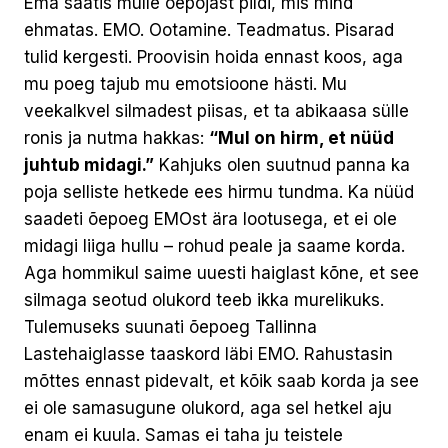
Ema saatis mulle õepojast pildi, mis mind
ehmatas. EMO. Ootamine. Teadmatus. Pisarad
tulid kergesti. Proovisin hoida ennast koos, aga
mu poeg tajub mu emotsioone hästi. Mu
veekalkvel silmadest piisas, et ta abikaasa sülle
ronis ja nutma hakkas:
“Mul on hirm, et nüüd
juhtub midagi.”
Kahjuks olen suutnud panna ka
poja selliste hetkede ees hirmu tundma. Ka nüüd
saadeti õepoeg EMOst ära lootusega, et ei ole
midagi liiga hullu – rohud peale ja saame korda.
Aga hommikul saime uuesti haiglast kõne, et see
silmaga seotud olukord teeb ikka murelikuks.
Tulemuseks suunati õepoeg Tallinna
Lastehaiglasse taaskord läbi EMO. Rahustasin
mõttes ennast pidevalt, et kõik saab korda ja see
ei ole samasugune olukord, aga sel hetkel aju
enam ei kuula. Samas ei taha ju teistele