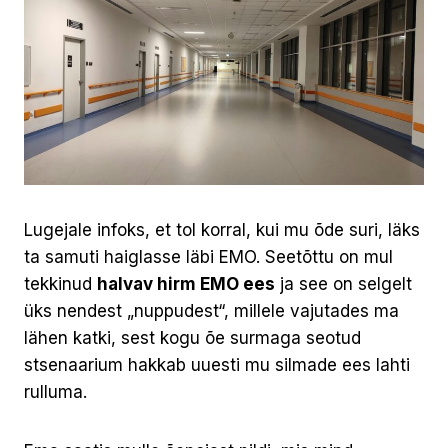
Lugejale infoks, et tol korral, kui mu õde suri, läks
ta samuti haiglasse läbi EMO. Seetõttu on mul
tekkinud
halvav hirm EMO ees
ja see on selgelt
üks nendest „nuppudest“, millele vajutades ma
lähen katki, sest kogu õe surmaga seotud
stsenaarium hakkab uuesti mu silmade ees lahti
rulluma.