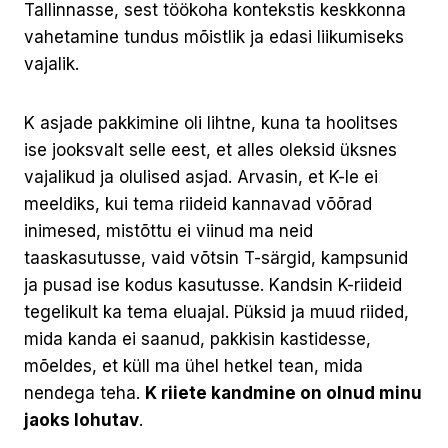
Tallinnasse, sest töökoha kontekstis keskkonna
vahetamine tundus mõistlik ja edasi liikumiseks
vajalik.
K asjade pakkimine oli lihtne, kuna ta hoolitses
ise jooksvalt selle eest, et alles oleksid üksnes
vajalikud ja olulised asjad. Arvasin, et K-le ei
meeldiks, kui tema riideid kannavad võõrad
inimesed, mistõttu ei viinud ma neid
taaskasutusse, vaid võtsin T-särgid, kampsunid
ja pusad ise kodus kasutusse. Kandsin K-riideid
tegelikult ka tema eluajal. Püksid ja muud riided,
mida kanda ei saanud, pakkisin kastidesse,
mõeldes, et küll ma ühel hetkel tean, mida
nendega teha.
K riiete kandmine on olnud minu
jaoks lohutav
.