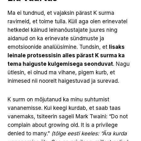
Ma ei tundnud, et vajaksin pärast K surma
ravimeid, et toime tulla. Küll aga olen erinevatel
hetkedel käinud leinanõustajate juures ning
aidanud on ka erinevate sündmuste ja
emotsioonide analüüsimine. Tundsin, et
lisaks
leinale protsessisin alles pärast K surma ka
tema haiguste kulgemisega seonduvat
. Nagu
ütlesin, ei olnud ma vihane, pigem kurb, et
inimesed nii noorelt haigestuvad ja surevad.
K surm on mõjutanud ka minu suhtumist
vananemisse. Kui keegi kurdab, et saab taas
vanemaks, tsiteerin sageli Mark Twaini: “Do not
complain about growing old. It is a privilege
denied to many.”
(tõlge eesti keeles: “Ära kurda