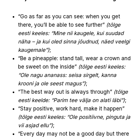
“Go as far as you can see: when you get
there, you’ll be able to see further”
(tõlge
eesti keeles: “Mine nii kaugele, kui suudad
näha – ja kui oled sinna jõudnud, näed veelgi
kaugemale”)
;
“Be a pineapple: stand tall, wear a crown and
be sweet on the inside”
(tõlge eesti keeles:
“Ole nagu ananass: seisa sirgelt, kanna
krooni ja ole seest magus”)
;
“The best way out is always through”
(tõlge
eesti keelde: “Parim tee välja on alati läbi”)
;
“Stay positive, work hard, make it happen”
(tõlge eesti keeles: “Ole positiivne, pinguta ja
vii asjad ellu”)
;
“Every day may not be a good day but there