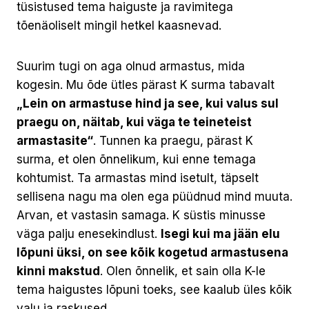
tüsistused tema haiguste ja ravimitega
tõenäoliselt mingil hetkel kaasnevad.
Suurim tugi on aga olnud armastus, mida
kogesin. Mu õde ütles pärast K surma tabavalt
„Lein on armastuse hind ja see, kui valus sul
praegu on, näitab, kui väga te teineteist
armastasite“
. Tunnen ka praegu, pärast K
surma, et olen õnnelikum, kui enne temaga
kohtumist. Ta armastas mind isetult, täpselt
sellisena nagu ma olen ega püüdnud mind muuta.
Arvan, et vastasin samaga. K süstis minusse
väga palju enesekindlust.
Isegi kui ma jään elu
lõpuni üksi, on see kõik kogetud armastusena
kinni makstud
. Olen õnnelik, et sain olla K-le
tema haigustes lõpuni toeks, see kaalub üles kõik
valu ja raskused.