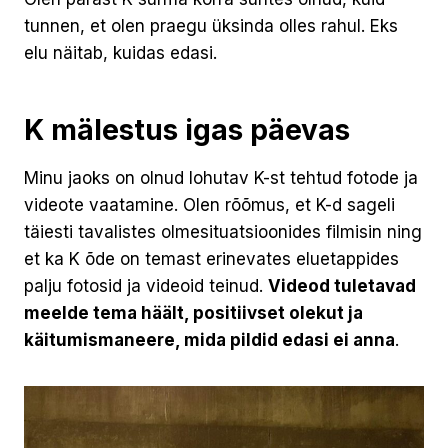
tunnen, et olen praegu üksinda olles rahul. Eks
elu näitab, kuidas edasi.
K mälestus igas päevas
Minu jaoks on olnud lohutav K-st tehtud fotode ja
videote vaatamine. Olen rõõmus, et K-d sageli
täiesti tavalistes olmesituatsioonides filmisin ning
et ka K õde on temast erinevates eluetappides
palju fotosid ja videoid teinud.
Videod tuletavad
meelde tema häält, positiivset olekut ja
käitumismaneere, mida pildid edasi ei anna
.