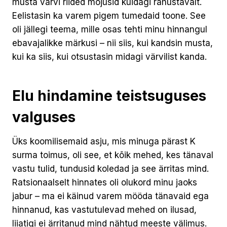
musta värvi riided mõjusid kuidagi rahustavalt.
Eelistasin ka varem pigem tumedaid toone. See
oli jällegi teema, mille osas tehti minu hinnangul
ebavajalikke märkusi – nii siis, kui kandsin musta,
kui ka siis, kui otsustasin midagi värvilist kanda.
Elu hindamine teistsuguses
valguses
Üks koomilisemaid asju, mis minuga pärast K
surma toimus, oli see, et kõik mehed, kes tänaval
vastu tulid, tundusid koledad ja see ärritas mind.
Ratsionaalselt hinnates oli olukord minu jaoks
jabur – ma ei käinud varem mööda tänavaid ega
hinnanud, kas vastutulevad mehed on ilusad,
liiatigi ei ärritanud mind nähtud meeste välimus.