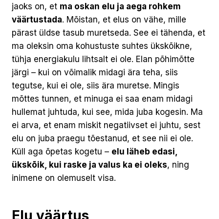
jaoks on, et
ma oskan elu ja aega rohkem
väärtustada
. Mõistan, et elus on vähe, mille
pärast üldse tasub muretseda. See ei tähenda, et
ma oleksin oma kohustuste suhtes ükskõikne,
tühja energiakulu lihtsalt ei ole. Elan põhimõtte
järgi – kui on võimalik midagi ära teha, siis
tegutse, kui ei ole, siis ära muretse. Mingis
mõttes tunnen, et minuga ei saa enam midagi
hullemat juhtuda, kui see, mida juba kogesin. Ma
ei arva, et enam miskit negatiivset ei juhtu, sest
elu on juba praegu tõestanud, et see nii ei ole.
Küll aga õpetas kogetu –
elu läheb edasi,
ükskõik, kui raske ja valus ka ei oleks
, ning
inimene on olemuselt visa.
Elu väärtus