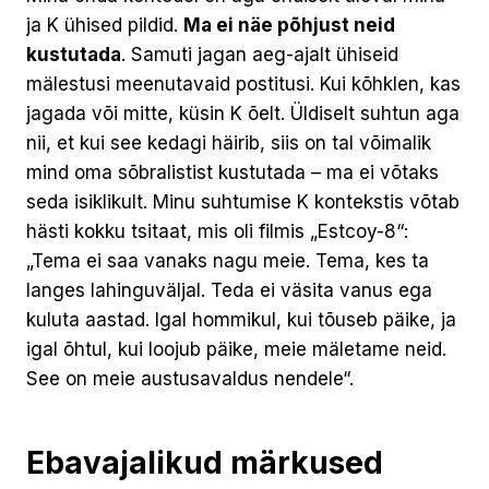
ja K ühised pildid.
Ma ei näe põhjust neid
kustutada
. Samuti jagan aeg-ajalt ühiseid
mälestusi meenutavaid postitusi. Kui kõhklen, kas
jagada või mitte, küsin K õelt. Üldiselt suhtun aga
nii, et kui see kedagi häirib, siis on tal võimalik
mind oma sõbralistist kustutada – ma ei võtaks
seda isiklikult. Minu suhtumise K kontekstis võtab
hästi kokku tsitaat, mis oli filmis „Estcoy-8“:
„Tema ei saa vanaks nagu meie. Tema, kes ta
langes lahinguväljal. Teda ei väsita vanus ega
kuluta aastad. Igal hommikul, kui tõuseb päike, ja
igal õhtul, kui loojub päike, meie mäletame neid.
See on meie austusavaldus nendele“.
Ebavajalikud märkused