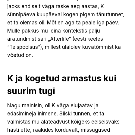
jaoks endiselt väga raske aeg aastas, K
sünnipäeva kuupäeval kogen pigem tänutunnet,
et ta olemas oli. Mõtlen aga ta peale iga päev.
Mulle pakkus mu leina kontekstis palju
äratundmist sari „Afterlife“ (eesti keeles
“Teispoolsus”), millest ülalolev kuvatõmmist ka
võetud on.
K ja kogetud armastus kui
suurim tugi
Nagu mainisin, oli K väga elujaatav ja
edasimineja inimene. Siiski tunnen, et ta
valmistas mu alateadvust kõigeks eelseisvaks
hästi ette, rääkides korduvalt, missugused