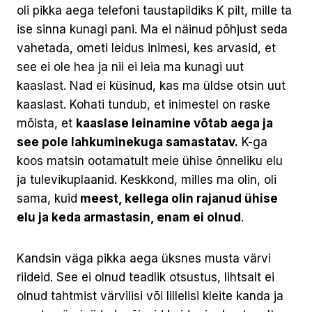
oli pikka aega telefoni taustapildiks K pilt, mille ta
ise sinna kunagi pani. Ma ei näinud põhjust seda
vahetada, ometi leidus inimesi, kes arvasid, et
see ei ole hea ja nii ei leia ma kunagi uut
kaaslast. Nad ei küsinud, kas ma üldse otsin uut
kaaslast. Kohati tundub, et inimestel on raske
mõista, et
kaaslase leinamine võtab aega ja
see pole lahkuminekuga samastatav.
K-ga
koos matsin ootamatult meie ühise õnneliku elu
ja tulevikuplaanid. Keskkond, milles ma olin, oli
sama, kuid
meest, kellega olin rajanud ühise
elu ja keda armastasin, enam ei olnud
.
Kandsin väga pikka aega üksnes musta värvi
riideid. See ei olnud teadlik otsustus, lihtsalt ei
olnud tahtmist värvilisi või lillelisi kleite kanda ja