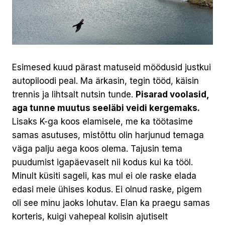
Esimesed kuud pärast matuseid möödusid justkui
autopiloodi peal. Ma ärkasin, tegin tööd, käisin
trennis ja lihtsalt nutsin tunde.
Pisarad voolasid,
aga tunne muutus seeläbi veidi kergemaks.
Lisaks K-ga koos elamisele, me ka töötasime
samas asutuses, mistõttu olin harjunud temaga
väga palju aega koos olema. Tajusin tema
puudumist igapäevaselt nii kodus kui ka tööl.
Minult küsiti sageli, kas mul ei ole raske elada
edasi meie ühises kodus. Ei olnud raske, pigem
oli see minu jaoks lohutav. Elan ka praegu samas
korteris, kuigi vahepeal kolisin ajutiselt