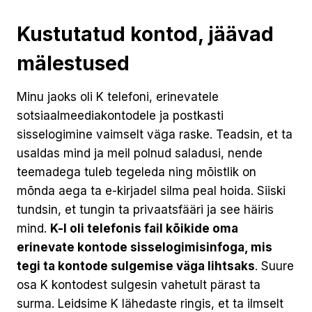
Kustutatud kontod, jäävad
mälestused
Minu jaoks oli K telefoni, erinevatele
sotsiaalmeediakontodele ja postkasti
sisselogimine vaimselt väga raske. Teadsin, et ta
usaldas mind ja meil polnud saladusi, nende
teemadega tuleb tegeleda ning mõistlik on
mõnda aega ta e-kirjadel silma peal hoida. Siiski
tundsin, et tungin ta privaatsfääri ja see häiris
mind.
K-l oli telefonis fail kõikide oma
erinevate kontode sisselogimisinfoga, mis
tegi ta kontode sulgemise väga lihtsaks
. Suure
osa K kontodest sulgesin vahetult pärast ta
surma. Leidsime K lähedaste ringis, et ta ilmselt