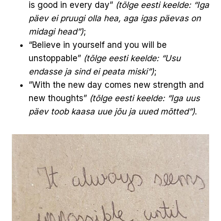
is good in every day”
(tõlge eesti keelde: “Iga
päev ei pruugi olla hea, aga igas päevas on
midagi head”)
;
“Believe in yourself and you will be
unstoppable”
(tõlge eesti keelde: “Usu
endasse ja sind ei peata miski”)
;
”With the new day comes new strength and
new thoughts”
(tõlge eesti keelde: “Iga uus
päev toob kaasa uue jõu ja uued mõtted”)
.