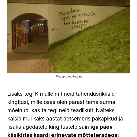
Foto: erakogu
Lisaks tegi K mulle mitmeid tähendusrikkaid
kingitusi, mille osas olen pärast tema surma
mõelnud, kas ta tegi neid teadlikult. Näiteks
käisid mul kaks aastat detsembris päkapikud ja
lisaks ägedatele kingitustele sain
iga päev
käsikirjas kaardi erinevate mõtteteradega: