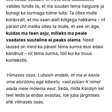
valides tundis ta, et ma suudan tema haiguste ja
kunagi ka surmaga toime tulla. Ta ütles mulle
korduvalt, et ma saan alati kõigega hakkama – nt
pärast üht matka ütles ta mulle, et see on äge,
kuidas ma teen asju, milleks ma peale
vaadates suuteline ei peaks olema
. Need
laused on mind ka pärast tema surma elus edasi
kandnud – nii tema surma, töö kui ka muus
kontekstis.
Viimases osas: Lubasin endale, et ma ei kaota
oma elurõõmu ega kibestu, vaid püüan K nimel
elada meie mõlema eest.
Seda, mida Karolyn sel
teel leidis ja endas avastas, loe juba järgmises
ehk viimases osas.