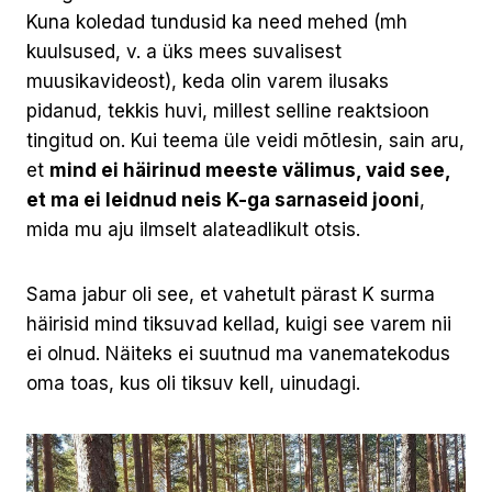
Kuna koledad tundusid ka need mehed (mh
kuulsused, v. a üks mees suvalisest
muusikavideost), keda olin varem ilusaks
pidanud, tekkis huvi, millest selline reaktsioon
tingitud on. Kui teema üle veidi mõtlesin, sain aru,
et
mind ei häirinud meeste välimus, vaid see,
et ma ei leidnud neis K-ga sarnaseid jooni
,
mida mu aju ilmselt alateadlikult otsis.
Sama jabur oli see, et vahetult pärast K surma
häirisid mind tiksuvad kellad, kuigi see varem nii
ei olnud. Näiteks ei suutnud ma vanematekodus
oma toas, kus oli tiksuv kell, uinudagi.