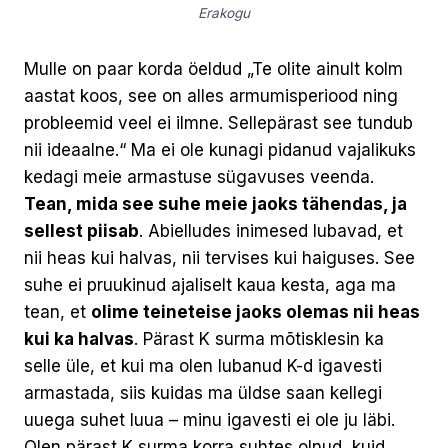
Erakogu
Mulle on paar korda öeldud „Te olite ainult kolm
aastat koos, see on alles armumisperiood ning
probleemid veel ei ilmne. Sellepärast see tundub
nii ideaalne.“ Ma ei ole kunagi pidanud vajalikuks
kedagi meie armastuse sügavuses veenda.
Tean, mida see suhe meie jaoks tähendas, ja
sellest piisab
. Abielludes inimesed lubavad, et
nii heas kui halvas, nii tervises kui haiguses. See
suhe ei pruukinud ajaliselt kaua kesta, aga ma
tean, et
olime teineteise jaoks olemas nii heas
kui ka halvas
. Pärast K surma mõtisklesin ka
selle üle, et kui ma olen lubanud K-d igavesti
armastada, siis kuidas ma üldse saan kellegi
uuega suhet luua – minu igavesti ei ole ju läbi.
Olen pärast K surma korra suhtes olnud, kuid