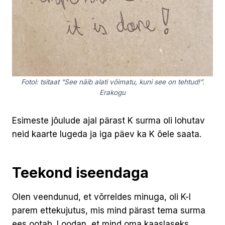
Fotol: tsitaat “See näib alati võimatu, kuni see on tehtud!”.
Erakogu
Esimeste jõulude ajal pärast K surma oli lohutav
neid kaarte lugeda ja iga päev ka K õele saata.
Teekond iseendaga
Olen veendunud, et võrreldes minuga, oli K-l
parem ettekujutus, mis mind pärast tema surma
ees ootab. Loodan, et mind oma kaaslaseks