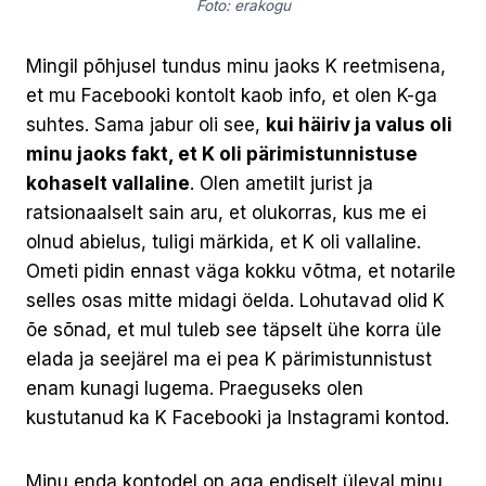
Foto: erakogu
Mingil põhjusel tundus minu jaoks K reetmisena,
et mu Facebooki kontolt kaob info, et olen K-ga
suhtes. Sama jabur oli see,
kui häiriv ja valus oli
minu jaoks fakt, et K oli pärimistunnistuse
kohaselt vallaline
. Olen ametilt jurist ja
ratsionaalselt sain aru, et olukorras, kus me ei
olnud abielus, tuligi märkida, et K oli vallaline.
Ometi pidin ennast väga kokku võtma, et notarile
selles osas mitte midagi öelda. Lohutavad olid K
õe sõnad, et mul tuleb see täpselt ühe korra üle
elada ja seejärel ma ei pea K pärimistunnistust
enam kunagi lugema. Praeguseks olen
kustutanud ka K Facebooki ja Instagrami kontod.
Minu enda kontodel on aga endiselt üleval minu