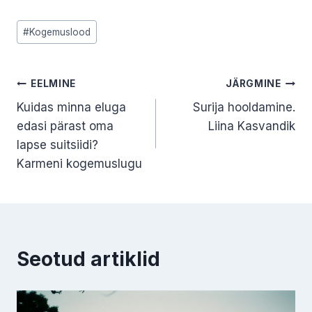
Post
#
Kogemuslood
Tags:
Navigeerimine
EELMINE
JÄRGMINE
Kuidas minna eluga
Surija hooldamine.
edasi pärast oma
Liina Kasvandik
lapse suitsiidi?
Karmeni kogemuslugu
Seotud artiklid