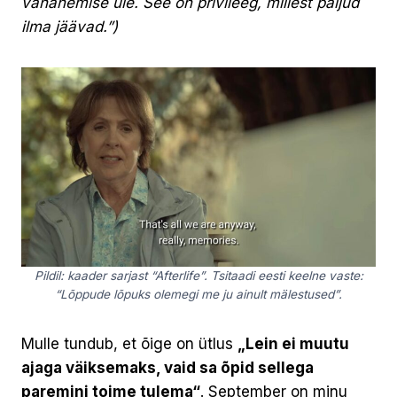
vananemise üle. See on privileeg, millest paljud
ilma jäävad.”)
Pildil: kaader sarjast “Afterlife”. Tsitaadi eesti keelne vaste:
“Lõppude lõpuks olemegi me ju ainult mälestused”.
Mulle tundub, et õige on ütlus
„Lein ei muutu
ajaga väiksemaks, vaid sa õpid sellega
paremini toime tulema“
. September on minu