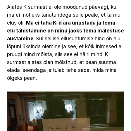
Alates K surmast ei ole möödunud päevagi, kui
ma ei mõtleks tänutundega selle peale, et ta mu
elus oli.
Ma ei taha K-d ära unustada ja tema
elu tähistamine on minu jaoks tema mälestuse
austamine
. Kui sellise ellusuhtumise hind on elu
lõpuni üksinda olemine ja see, et kõik inimesed ei
pruugi mind mõista, siis see ei häiri mind. K
surmast alates olen mõistnud, et pean suutma
elada iseendaga ja tuleb teha seda, mida mina
õigeks pean.