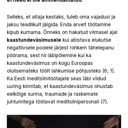
Selleks, et aitaja kestaks, tuleb oma vajadusi ja
jaksu teadlikult jälgida. Enda arvelt töötamine
kipub kurnama. Õnneks on hakatud viimasel ajal
kaastundeväsimusele
kui abistava elukutse
negatiivsele poolele järjest rohkem tähelepanu
pöörama, sest nii läbipõlemine kui ka
kaastundeväsimus on kogu Euroopas
olulisemateks töölt lahkumise põhjusteks (6; 1).
Ka Eesti meditsiinitöötajate seas läbi viidud
uuring kinnitab, et kaastundeväsimus ohustab
eelkõige surma, traumade ja raskemate
juhtumitega töötavat meditsiinipersonali (7).