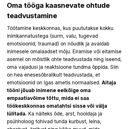
Oma tööga kaasnevate ohtude
teadvustamine
Töötamine keskkonnas, kus puututakse kokku
inimkannatustega (surm, valu, tugevad
emotsioonid, traumad) on nõudlik ja avaldab
inimesele omalaadset mõju. Eiramise või eitamise
asemel on mõistlik ohte teadvustada ning iseend,
oma vajadusi ja reaktsioone tundma õppida. Siin
on hea enesesõbralikult teadvustada, et
emotsioonid on igas ametis normaalsed.
Aitaja
tööni jõuab inimene eelkõige oma
empaatiavõime tõttu, mida ei saa
töökeskkonnas omatahtsi sisse või välja
lülitada.
Ka näiteks õde, arst, hooldaja ja
psühholoog tohivad tunda kurbust, leina,