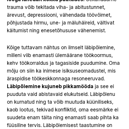
trauma võib tekitada viha- ja abitustunnet,
ärevust, depressiooni, vähendada töövõimet,
põhjustada hirmu, une- ja mäluhäireid, vältivat
käitumist ning enesetõhususe vähenemist.
Kõige tuttavam nähtus on ilmselt läbipõlemine,
milleni viib enamasti ülemäärane töökoormus,
kehv töökorraldus ja tagasiside puudumine. Oma
mõju on siin ka inimese isiksuseomadustel, mis
äraspidise töökeskkonnaga resoneeruvad.
Läbipõlemine kujuneb pikkamööda
ja see ei
puuduta vaid abistavaid elukutseid. Läbipõlenu
on kurnatud ning ta võib muutuda küüniliseks,
kaob lootus, tekivad konfliktid, oma eesmärke ei
suudeta enam täita ning enamasti saab pihta ka
füüsiline tervis. Läbipõlemisest taastumine on