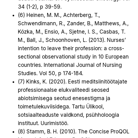
34 (1-2), p 39-59.
(6) Heinen, M. M., Achterberg, T.,
Schwendimann, R., Zander, B., Matthews, A.,
Kózka, M., Ensio, A., Sjetne, I. S., Casbas, T.
M., Ball, J., Schoonhoven, L. (2013). Nurses’
intention to leave their profession: a cross-
sectional observational study in 10 European
countries. International Journal of Nursing
Studies. Vol 50, p 174-184.
(7) Kinks, K. (2020). Eesti meditsiinitöötajate
professionaalse elukvaliteedi seosed
abiotsimisega seotud enesestigma ja
toimetulekuviisidega. Tartu Ülikool,
sotsiaalteaduste valdkond, psühholoogia
instituut. Uurimistöö.
(8) Stamm, B. H. (2010). The Concise ProQOL