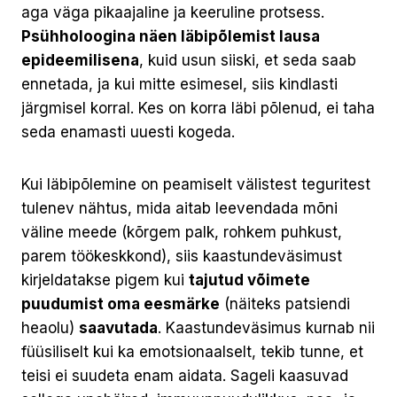
aga väga pikaajaline ja keeruline protsess.
Psühholoogina näen läbipõlemist lausa
epideemilisena
, kuid usun siiski, et seda saab
ennetada, ja kui mitte esimesel, siis kindlasti
järgmisel korral. Kes on korra läbi põlenud, ei taha
seda enamasti uuesti kogeda.
Kui läbipõlemine on peamiselt välistest teguritest
tulenev nähtus, mida aitab leevendada mõni
väline meede (kõrgem palk, rohkem puhkust,
parem töökeskkond), siis kaastundeväsimust
kirjeldatakse pigem kui
tajutud võimete
puudumist oma eesmärke
(näiteks patsiendi
heaolu)
saavutada
. Kaastundeväsimus kurnab nii
füüsiliselt kui ka emotsionaalselt, tekib tunne, et
teisi ei suudeta enam aidata. Sageli kaasuvad