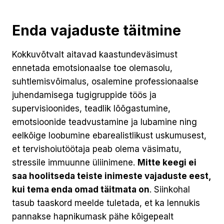
Enda vajaduste täitmine
Kokkuvõtvalt aitavad kaastundeväsimust
ennetada emotsionaalse toe olemasolu,
suhtlemisvõimalus, osalemine professionaalse
juhendamisega tugigruppide töös ja
supervisioonides, teadlik lõõgastumine,
emotsioonide teadvustamine ja lubamine ning
eelkõige loobumine ebarealistlikust uskumusest,
et tervishoiutöötaja peab olema väsimatu,
stressile immuunne üliinimene.
Mitte keegi ei
saa hoolitseda teiste inimeste vajaduste eest,
kui tema enda omad täitmata on
. Siinkohal
tasub taaskord meelde tuletada, et ka lennukis
pannakse hapnikumask pähe kõigepealt