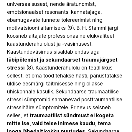
universaalsusest, nende äratundmist,
emotsionaalset resonantsi kannatajaga,
ebamugavate tunnete tolereerimist ning
motivatsiooni aitamiseks (9). B. H. Stammi järgi
koosneb aitajate professionaalne elukvaliteet
kaastunderahulolust ja -väsimusest.
Kaastundeväsimus sisaldab endas aga
läbipõlemist ja sekundaarset traumajärgset
stressi
(8). Kaastunderahulolu on teadlikkus
sellest, et oma tööd tehakse hästi, panustatakse
üldise eesmärgi täitmisesse ning ollakse
ühiskonnale kasulik. Sekundaarse traumaatilise
stressi sümptomid sarnanevad posttraumaatilise
stressihäire sümptomitele. Erinevus seisneb
selles, et
traumaatilist sündmust ei kogeta
mitte ise, vaid teise inimese kaudu, tema
looga lähedalt kokku puutudes.
Sekundaarne