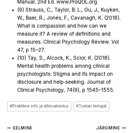
Manual. 2nd Ed. www.ProQOL.org
(9) Strauss, C., Taylor, B. L., Gu, J., Kuyken,
W., Baer, R., Jones, F., Cavanagh, K. (2016).
What is compassion and how can we
measure it? A review of definitions and
measures. Clinical Psychology Review. Vol
47, p 15–27.
(10) Tay, S., Alcock, K., Scior, K. (2018).
Mental health problems among clinical
psychologists: Stigma and its impact on
disclosure and help‐seeking. Journal of
Clinical Psychology, 74(9), p 1545–1555.
Post
#
Praktiline info ja ettevalmistus
#
Toetan leinajat
Tags:
Navigeerimine
EELMINE
JÄRGMINE