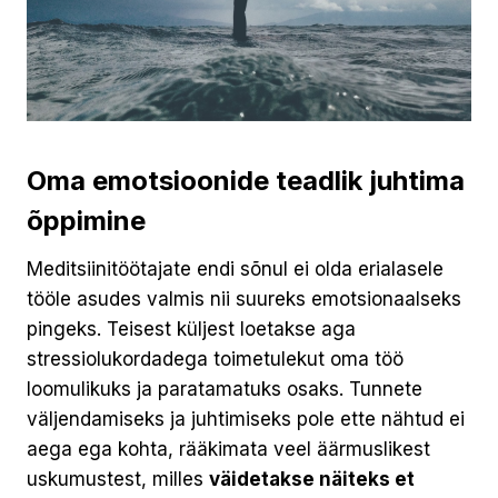
Oma emotsioonide teadlik juhtima
õppimine
Meditsiinitöötajate endi sõnul ei olda erialasele
tööle asudes valmis nii suureks emotsionaalseks
pingeks. Teisest küljest loetakse aga
stressiolukordadega toimetulekut oma töö
loomulikuks ja paratamatuks osaks. Tunnete
väljendamiseks ja juhtimiseks pole ette nähtud ei
aega ega kohta, rääkimata veel äärmuslikest
uskumustest, milles
väidetakse näiteks et