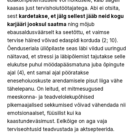
ebakompetentsusele või nõrkusele, käib sageli
kaasas just tervishoiutöötajatega. Abi ei otsita,
sest
kardetakse, et jälg sellest jääb neid kogu
karjääri jooksul saatma
ning mõjub
ebausaldusväärselt ka seetõttu, et vaimse
tervise häired võivad edaspidi korduda (2; 10).
Õenduseriala üliõpilaste seas läbi viidud uuringud
näitavad, et stressi ja läbipõlemist tajutakse selle
elukutse puhul möödapääsmatuna juba õpingute
ajal (4), ent samal ajal pööratakse
enesehoiuoskuste arendamisele pisut liiga vähe
tähelepanu. On leitud, et mitmesugused
meeskonna- ja teadvelolekupõhised
pikemaajalised sekkumised võivad vähendada nii
emotsionaalset, füüsilist kui ka
kaastundeväsimust. Eelkõige on aga vaja
terviseohtusid teadvustada ja aktsepteerida.