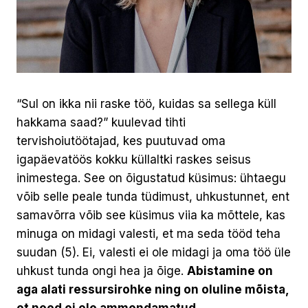
“Sul on ikka nii raske töö, kuidas sa sellega küll
hakkama saad?” kuulevad tihti
tervishoiutöötajad, kes puutuvad oma
igapäevatöös kokku küllaltki raskes seisus
inimestega. See on õigustatud küsimus: ühtaegu
võib selle peale tunda tüdimust, uhkustunnet, ent
samavõrra võib see küsimus viia ka mõttele, kas
minuga on midagi valesti, et ma seda tööd teha
suudan (5). Ei, valesti ei ole midagi ja oma töö üle
uhkust tunda ongi hea ja õige.
Abistamine on
aga alati ressursirohke ning on oluline mõista,
et need ei ole ammendamatud.