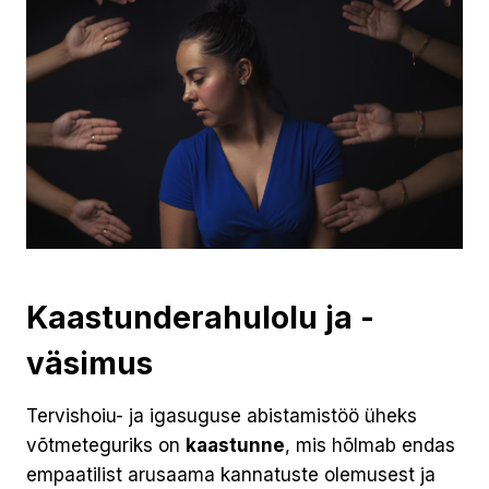
Kaastunderahulolu ja -
väsimus
Tervishoiu- ja igasuguse abistamistöö üheks
võtmeteguriks on
kaastunne
, mis hõlmab endas
empaatilist arusaama kannatuste olemusest ja