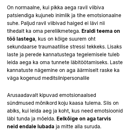
On normaalne, kui pikka aega ravil viibiva
patsiendiga kujuneb inimlik ja tihe emotsionaalne
suhe. Paljud ravil viibivad haiged ei lävi nii
tihedalt ka oma pereliikmetega.
Eraldi teema on
töö lastega
, kus on kõige suurem oht
sekundaarse traumaatilise stressi tekkeks. Lisaks
laste ja perede kannatustega tegelemisele tuleb
leida aega ka oma tunnete läbitöötamiseks. Laste
kannatuste nägemine on aga äärmiselt raske ka
väga kogenud meditsiinipersonalile
Arusaadavalt kipuvad emotsionaalsed
sündmused mõnikord koju kaasa tulema. Siis on
abiks, kui leida aeg ja koht, kus need emotsioonid
läbi tunda ja mõelda.
Eelkõige on aga tarvis
neid endale lubada
ja mitte alla suruda.