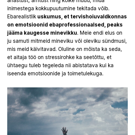
ahastust, ärritust ning kõike muud, mida
inimestega kokkupuutumine tekitada võib.
Ebarealistlik
uskumus, et tervishoiuvaldkonnas
on emotsioonid ebaprofessionaalsed, peaks
jääma kaugesse minevikku
. Meie endi elus on
ju samuti mitmeid mineviku või oleviku sündmusi,
mis meid käivitavad. Oluline on mõista ka seda,
et aitaja töö on stressirohke ka seetõttu, et
ühtaegu tuleb tegeleda nii abistatava kui ka
iseenda emotsioonide ja toimetulekuga.