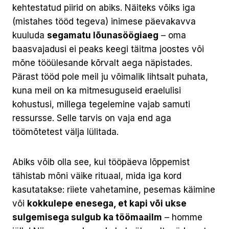
kehtestatud piirid on abiks. Näiteks võiks iga
(mistahes tööd tegeva) inimese päevakavva
kuuluda
segamatu lõunasöögiaeg
– oma
baasvajadusi ei peaks keegi täitma joostes või
mõne tööülesande kõrvalt aega näpistades.
Pärast tööd pole meil ju võimalik lihtsalt puhata,
kuna meil on ka mitmesuguseid eraelulisi
kohustusi, millega tegelemine vajab samuti
ressursse. Selle tarvis on vaja end aga
töömõtetest välja lülitada.
Abiks võib olla see, kui tööpäeva lõppemist
tähistab mõni väike rituaal, mida iga kord
kasutatakse: riiete vahetamine, pesemas käimine
või
kokkulepe enesega, et kapi või ukse
sulgemisega sulgub ka töömaailm
– homme