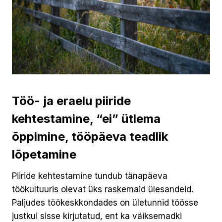
Töö- ja eraelu piiride
kehtestamine, “ei” ütlema
õppimine, tööpäeva teadlik
lõpetamine
Piiride kehtestamine tundub tänapäeva
töökultuuris olevat üks raskemaid ülesandeid.
Paljudes töökeskkondades on ületunnid töösse
justkui sisse kirjutatud, ent ka väiksemadki