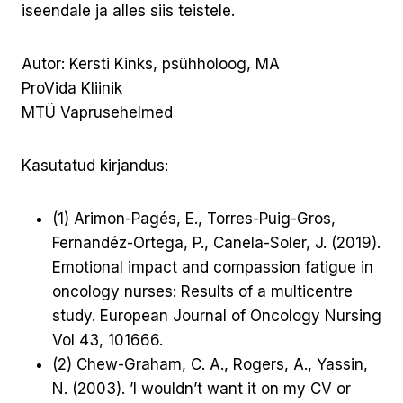
iseendale ja alles siis teistele.
Autor: Kersti Kinks, psühholoog, MA
ProVida Kliinik
MTÜ Vaprusehelmed
Kasutatud kirjandus:
(1) Arimon-Pagés, E., Torres-Puig-Gros,
Fernandéz-Ortega, P., Canela-Soler, J. (2019).
Emotional impact and compassion fatigue in
oncology nurses: Results of a multicentre
study. European Journal of Oncology Nursing
Vol 43, 101666.
(2) Chew-Graham, C. A., Rogers, A., Yassin,
N. (2003). ’I wouldn’t want it on my CV or