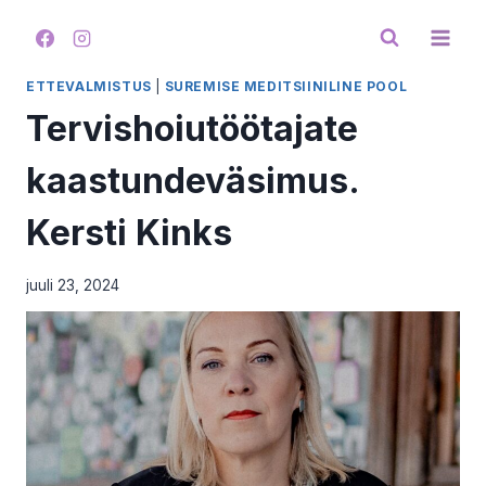
Skip
to
content
ETTEVALMISTUS
|
SUREMISE MEDITSIINILINE POOL
Tervishoiutöötajate
kaastundeväsimus.
Kersti Kinks
juuli 23, 2024