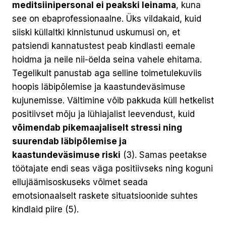
meditsiinipersonal ei peakski leinama
, kuna
see on ebaprofessionaalne. Üks vildakaid, kuid
siiski küllaltki kinnistunud uskumusi on, et
patsiendi kannatustest peab kindlasti eemale
hoidma ja neile nii-öelda seina vahele ehitama.
Tegelikult panustab aga selline toimetulekuviis
hoopis läbipõlemise ja kaastundeväsimuse
kujunemisse. Vältimine võib pakkuda küll hetkelist
positiivset mõju ja lühiajalist leevendust, kuid
võimendab pikemaajaliselt stressi ning
suurendab läbipõlemise ja
kaastundeväsimuse riski
(3). Samas peetakse
töötajate endi seas väga positiivseks ning koguni
ellujäämisoskuseks võimet seada
emotsionaalselt raskete situatsioonide suhtes
kindlaid piire (5).