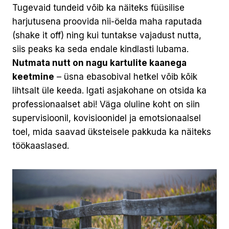
Tugevaid tundeid võib ka näiteks füüsilise
harjutusena proovida nii-öelda maha raputada
(shake it off) ning kui tuntakse vajadust nutta,
siis peaks ka seda endale kindlasti lubama.
Nutmata nutt on nagu kartulite kaanega
keetmine
– üsna ebasobival hetkel võib kõik
lihtsalt üle keeda. Igati asjakohane on otsida ka
professionaalset abi! Väga oluline koht on siin
supervisioonil, kovisioonidel ja emotsionaalsel
toel, mida saavad üksteisele pakkuda ka näiteks
töökaaslased.