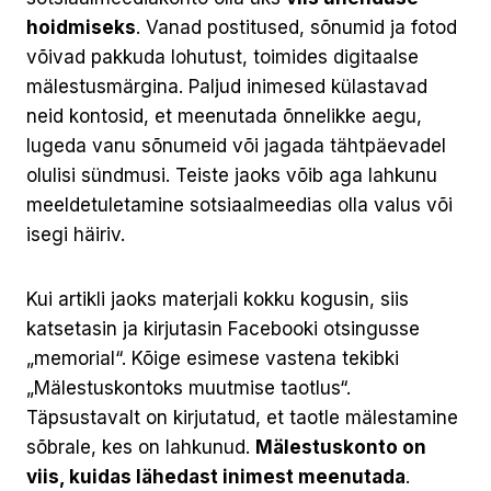
hoidmiseks
. Vanad postitused, sõnumid ja fotod
võivad pakkuda lohutust, toimides digitaalse
mälestusmärgina. Paljud inimesed külastavad
neid kontosid, et meenutada õnnelikke aegu,
lugeda vanu sõnumeid või jagada tähtpäevadel
olulisi sündmusi. Teiste jaoks võib aga lahkunu
meeldetuletamine sotsiaalmeedias olla valus või
isegi häiriv.
Kui artikli jaoks materjali kokku kogusin, siis
katsetasin ja kirjutasin Facebooki otsingusse
„memorial“. Kõige esimese vastena tekibki
„Mälestuskontoks muutmise taotlus“.
Täpsustavalt on kirjutatud, et taotle mälestamine
sõbrale, kes on lahkunud.
Mälestuskonto on
viis, kuidas lähedast inimest meenutada
.