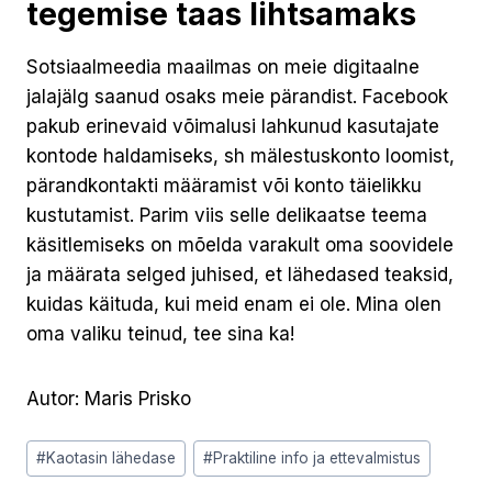
tegemise taas lihtsamaks
Sotsiaalmeedia maailmas on meie digitaalne
jalajälg saanud osaks meie pärandist. Facebook
pakub erinevaid võimalusi lahkunud kasutajate
kontode haldamiseks, sh mälestuskonto loomist,
pärandkontakti määramist või konto täielikku
kustutamist. Parim viis selle delikaatse teema
käsitlemiseks on mõelda varakult oma soovidele
ja määrata selged juhised, et lähedased teaksid,
kuidas käituda, kui meid enam ei ole. Mina olen
oma valiku teinud, tee sina ka!
Autor: Maris Prisko
Post
#
Kaotasin lähedase
#
Praktiline info ja ettevalmistus
Tags: