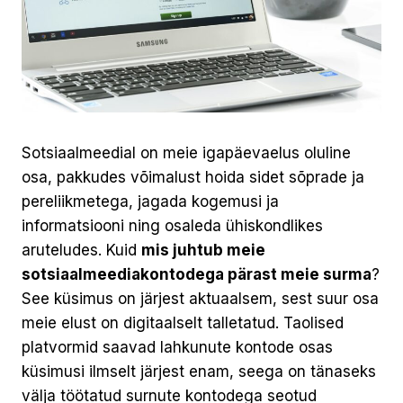
Sotsiaalmeedial on meie igapäevaelus oluline
osa, pakkudes võimalust hoida sidet sõprade ja
pereliikmetega, jagada kogemusi ja
informatsiooni ning osaleda ühiskondlikes
aruteludes. Kuid
mis juhtub meie
sotsiaalmeediakontodega pärast meie surma
?
See küsimus on järjest aktuaalsem, sest suur osa
meie elust on digitaalselt talletatud. Taolised
platvormid saavad lahkunute kontode osas
küsimusi ilmselt järjest enam, seega on tänaseks
välja töötatud surnute kontodega seotud