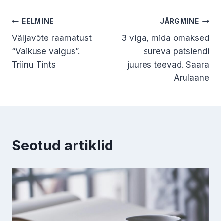
Navigeerimine
EELMINE
JÄRGMINE
Väljavõte raamatust
3 viga, mida omaksed
“Vaikuse valgus”.
sureva patsiendi
Triinu Tints
juures teevad. Saara
Arulaane
Seotud artiklid