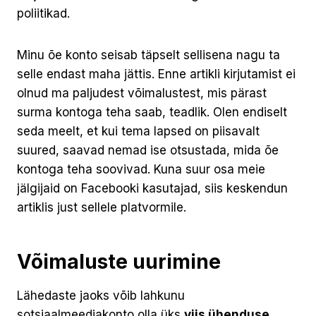
poliitikad.
Minu õe konto seisab täpselt sellisena nagu ta
selle endast maha jättis. Enne artikli kirjutamist ei
olnud ma paljudest võimalustest, mis pärast
surma kontoga teha saab, teadlik. Olen endiselt
seda meelt, et kui tema lapsed on piisavalt
suured, saavad nemad ise otsustada, mida õe
kontoga teha soovivad. Kuna suur osa meie
jälgijaid on Facebooki kasutajad, siis keskendun
artiklis just sellele platvormile.
Võimaluste uurimine
Lähedaste jaoks võib lahkunu
sotsiaalmeediakonto olla üks
viis ühenduse