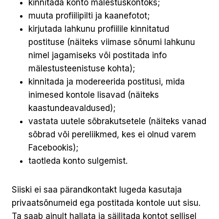
kinnitada konto mälestuskontoks;
muuta profiilipilti ja kaanefotot;
kirjutada lahkunu profiilile kinnitatud
postituse (näiteks viimase sõnumi lahkunu
nimel jagamiseks või postitada info
mälestusteenistuse kohta);
kinnitada ja modereerida postitusi, mida
inimesed kontole lisavad (näiteks
kaastundeavaldused);
vastata uutele sõbrakutsetele (näiteks vanad
sõbrad või pereliikmed, kes ei olnud varem
Facebookis);
taotleda konto sulgemist.
Siiski ei saa pärandkontakt lugeda kasutaja
privaatsõnumeid ega postitada kontole uut sisu.
Ta saab ainult hallata ja säilitada kontot sellisel