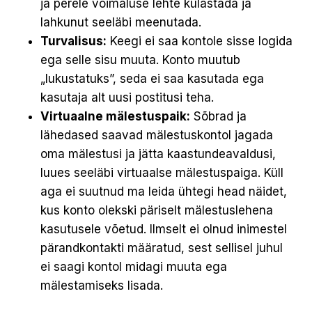
ja perele võimaluse lehte külastada ja
lahkunut seeläbi meenutada.
Turvalisus:
Keegi ei saa kontole sisse logida
ega selle sisu muuta. Konto muutub
„lukustatuks”, seda ei saa kasutada ega
kasutaja alt uusi postitusi teha.
Virtuaalne mälestuspaik:
Sõbrad ja
lähedased saavad mälestuskontol jagada
oma mälestusi ja jätta kaastundeavaldusi,
luues seeläbi virtuaalse mälestuspaiga. Küll
aga ei suutnud ma leida ühtegi head näidet,
kus konto olekski päriselt mälestuslehena
kasutusele võetud. Ilmselt ei olnud inimestel
pärandkontakti määratud, sest sellisel juhul
ei saagi kontol midagi muuta ega
mälestamiseks lisada.