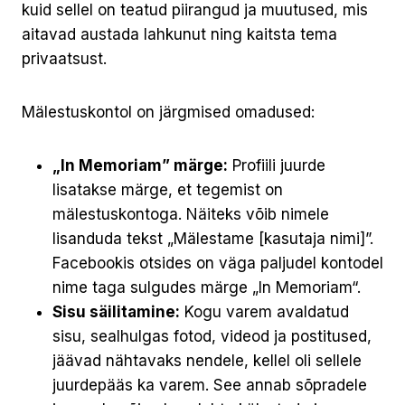
kuid sellel on teatud piirangud ja muutused, mis
aitavad austada lahkunut ning kaitsta tema
privaatsust.
Mälestuskontol on järgmised omadused:
„In Memoriam” märge:
Profiili juurde
lisatakse märge, et tegemist on
mälestuskontoga. Näiteks võib nimele
lisanduda tekst „Mälestame [kasutaja nimi]”.
Facebookis otsides on väga paljudel kontodel
nime taga sulgudes märge „In Memoriam“.
Sisu säilitamine:
Kogu varem avaldatud
sisu, sealhulgas fotod, videod ja postitused,
jäävad nähtavaks nendele, kellel oli sellele
juurdepääs ka varem. See annab sõpradele