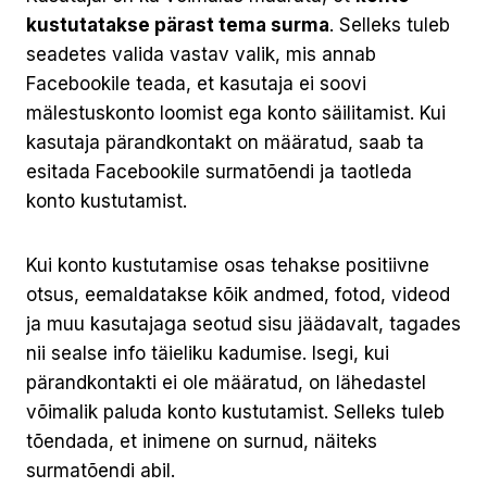
kustutatakse pärast tema surma
. Selleks tuleb
seadetes valida vastav valik, mis annab
Facebookile teada, et kasutaja ei soovi
mälestuskonto loomist ega konto säilitamist. Kui
kasutaja pärandkontakt on määratud, saab ta
esitada Facebookile surmatõendi ja taotleda
konto kustutamist.
Kui konto kustutamise osas tehakse positiivne
otsus, eemaldatakse kõik andmed, fotod, videod
ja muu kasutajaga seotud sisu jäädavalt, tagades
nii sealse info täieliku kadumise. Isegi, kui
pärandkontakti ei ole määratud, on lähedastel
võimalik paluda konto kustutamist. Selleks tuleb
tõendada, et inimene on surnud, näiteks
surmatõendi abil.