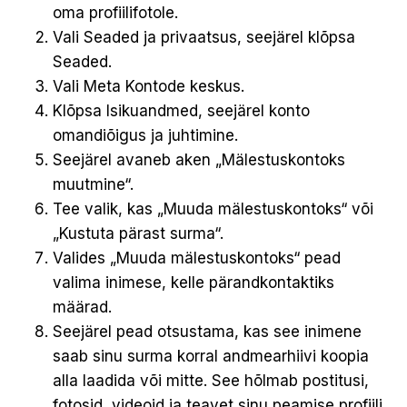
oma profiilifotole.
Vali Seaded ja privaatsus, seejärel klõpsa
Seaded.
Vali Meta Kontode keskus.
Klõpsa Isikuandmed, seejärel konto
omandiõigus ja juhtimine.
Seejärel avaneb aken „Mälestuskontoks
muutmine“.
Tee valik, kas „Muuda mälestuskontoks“ või
„Kustuta pärast surma“.
Valides „Muuda mälestuskontoks“ pead
valima inimese, kelle pärandkontaktiks
määrad.
Seejärel pead otsustama, kas see inimene
saab sinu surma korral andmearhiivi koopia
alla laadida või mitte. See hõlmab postitusi,
fotosid, videoid ja teavet sinu peamise profiili