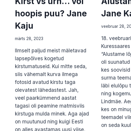
Kirst vs urn… või
Alusta
hoopis puu? Jane
Jane K
Kaju
veebruar 28, 2
18. veebruar
märts 28, 2023
Kuressaares
Ilmselt paljud meist mäletavad
“Alustame lõ
lapsepõlves kogetud
oli suunatud 
kirstumatuseid. Kui mitte seda,
kes soovisid
siis vähemalt kurva ilmega
surma teemad
fotosid avatud kirstu taga
läbi elulõpu
olevatest lähedastest. Jah,
ning kogemus
veel paarkümmend aastat
Lindmäe. Aeg
tagasi oli peamine matmisviis
kes on minu
kirstuga mulda minek. Aga ajad
teemadel vii
on muutunud ning kuigi Eesti
on seda kuul
on alles avastamas uusi viise,