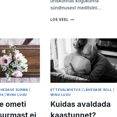
ühiskonnas kogukonna
sündmusest meditsiini…
STAME
UST.
KES
LOE VEEL
E
ON
U
ELULÕPU
TOETAJA
EHK
DEATH
DOULA?
JANE
KAJU
ÄHEDASE SURMA
|
ETTEVALMISTUS
|
LÄHEDASE ROLL
|
US
|
MINU LUGU
MINU LUGU
e ometi
Kuidas avaldada
surmast ei
kaastunnet?