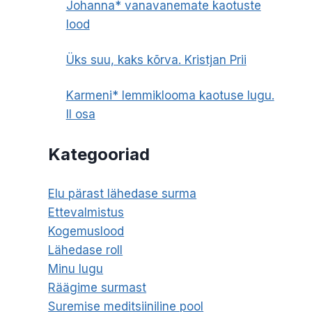
Johanna* vanavanemate kaotuste
lood
Üks suu, kaks kõrva. Kristjan Prii
Karmeni* lemmiklooma kaotuse lugu.
II osa
Kategooriad
Elu pärast lähedase surma
Ettevalmistus
Kogemuslood
Lähedase roll
Minu lugu
Räägime surmast
Suremise meditsiiniline pool