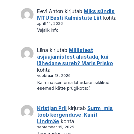
Eevi Anton
kirjutab
Miks sündis
MTÜ Eesti Kalmistute Liit
kohta
aprill 14, 2026
Vajalik info
Liina
kirjutab
Millistest
asjaajamistest alustada, kui
lähedane sureb? Maris Prisko
kohta
veebruar 18, 2026
Ka mina sain oma lähedase isiklikud
esemed kätte prügikotis:(
Kristjan Prii
kirjutab
Surm, mis
toob kergenduse. Kairit
Lindmäe
kohta
september 15, 2025
Tugev, julge, aus.