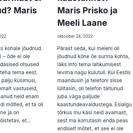
ud? Maris
Maris Prisko ja
Meeli Laane
022
oktoober 24, 2022
uks kohale jõudnud.
Pärast seda, kui meieni oli
 – õde ei ole
jõudnud kõne õe surma kohta,
edasised otsused
läks info tema lahkumisest
 teha tema eest.
levima nagu kulutuli. Kui Eestis
i palju küsimusi,
maandusin ja telefoni sisse
emalt vastuseid,
lülitasin, oli telefon täitunud
aanud neid enam
juba väga paljude
di mõtled, et ta oli
kaastundeavaldustega. Esialgu
ene ja on
tõrkus mu käsi neid avamast,
õistetav, et…
sest ma korrutasin enda peas
endiselt mõtet, et see ei ole
S