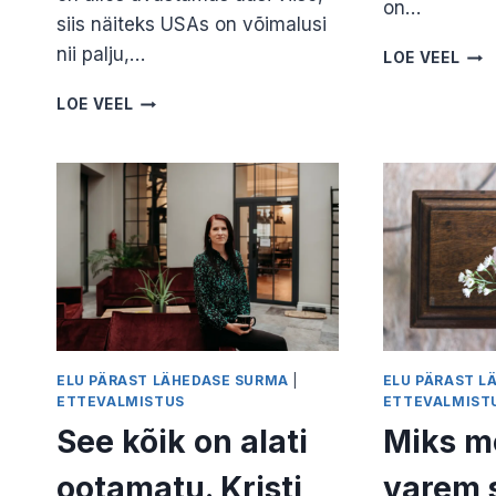
on…
siis näiteks USAs on võimalusi
nii palju,…
ALU
LOE VEEL
LÕP
KIRST
JAN
LOE VEEL
VS
KAJ
URN…
VÕI
HOOPIS
PUU?
JANE
KAJU
ELU PÄRAST LÄHEDASE SURMA
|
ELU PÄRAST L
ETTEVALMISTUS
ETTEVALMIST
See kõik on alati
Miks m
ootamatu. Kristi
varem 