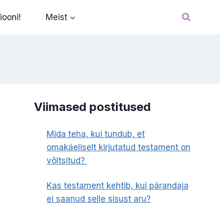
iooni!
Meist
Viimased postitused
Mida teha, kui tundub, et
omakäeliselt kirjutatud testament on
võltsitud?
Kas testament kehtib, kui pärandaja
ei saanud selle sisust aru?