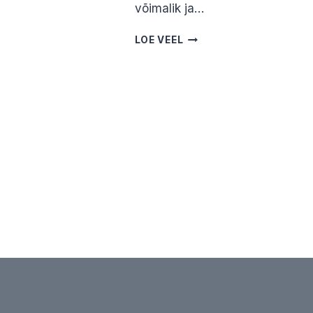
võimalik ja…
TI
KUIDAS
LOE VEEL
EM
AVALDADA
MAST
KAASTUNNET?
MARIS
KINUD?
PRISKO
IS
JA
SKO
MEELI
LAANE