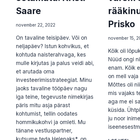
Saare
rääkin
Prisko
november 22, 2022
On tavaline teisipäev. Või on
november 15, 2
neljapäev? Istun kohvikus, et
Kõik oli lõp
kohtuda naisterahvaga, kes
Nüüd ongi nii
mulle kirjutas ja palus veidi abi,
enam. Kõik 
et arutada oma
on meil vaja
investeerimisstrateegiat. Minu
Mõttes oli ni
jaoks tavaline tööpäev nagu
mis vajaks t
iga teine, tegevuste nimekirjas
aga me ei s
päris mitu asja pärast
küsida. Ühtpi
kohtumist, tellin oodates
ju noor inim
hommikukohvi ja omleti. Mu
iseenesestm
tänane vestluspartner,
kutsume teda Helenaks*, on
MIK