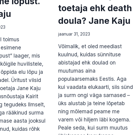
me lõpust.
toetaja ehk death
aju
doula? Jane Kaju
023
jaanuar 31, 2023
il toimus
Võimalik, et oled meediast
 esimene
kuulnud, kuidas sünnituse
pust” laager, mis
abistajad ehk doulad on
kõigile huvilistele,
muutumas aina
 õppida elu lõpu ja
populaarsemaks Eestis. Aga
el. Üritust viisid
kui vaadata elukaarti, siis sünd
 toetaja Jane Kaju
ja surm ongi väga sarnased –
nõustaja Kairit
üks alustab ja teine lõpetab
 tegudeks Ilmselt,
ning mõlemad peame me
ga rääkinud surma
varem või hiljem läbi kogema.
mase aasta jooksul
Peale seda, kui surm muutus
nud, kuidas rõhk