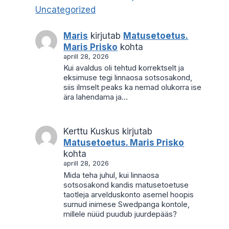
Uncategorized
Maris
kirjutab
Matusetoetus.
Maris Prisko
kohta
aprill 28, 2026
Kui avaldus oli tehtud korrektselt ja
eksimuse tegi linnaosa sotsosakond,
siis ilmselt peaks ka nemad olukorra ise
ära lahendama ja…
Kerttu Kuskus
kirjutab
Matusetoetus. Maris Prisko
kohta
aprill 28, 2026
Mida teha juhul, kui linnaosa
sotsosakond kandis matusetoetuse
taotleja arvelduskonto asemel hoopis
surnud inimese Swedpanga kontole,
millele nüüd puudub juurdepääs?