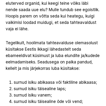
eluterved organid, kui keegi teine võiks läbi
nende saada uue elu? Mulle tundub see egoistlik.
Hoopis parem on võtta seda kui heategu, kuigi
vaikimisi loodad muidugi, et seda tahteavaldust
vaja ei lähe.
Tegelikult, hoolimata tahteavalduse olemasolust
küsitakse Eestis ikkagi lähedastelt seda
ebameeldivat küsimust ja luba elundite ja/kudede
eelmadamiseks. Seadusega on paika pandud,
kellelt ja mis järjekorras luba küsitakse:
surnud isiku abikaasa või faktiline abikaasa;
surnud isiku täisealine laps;
surnud isiku vanem;
surnud isiku täisealine õde või vend;