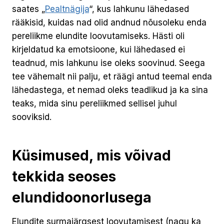
saates „
Pealtnägija
“, kus lahkunu lähedased
rääkisid, kuidas nad olid andnud nõusoleku enda
pereliikme elundite loovutamiseks. Hästi oli
kirjeldatud ka emotsioone, kui lähedased ei
teadnud, mis lahkunu ise oleks soovinud. Seega
tee vähemalt nii palju, et räägi antud teemal enda
lähedastega, et nemad oleks teadlikud ja ka sina
teaks, mida sinu pereliikmed sellisel juhul
sooviksid.
Küsimused, mis võivad
tekkida seoses
elundidoonorlusega
Elundite surmajärgsest loovutamisest (nagu ka