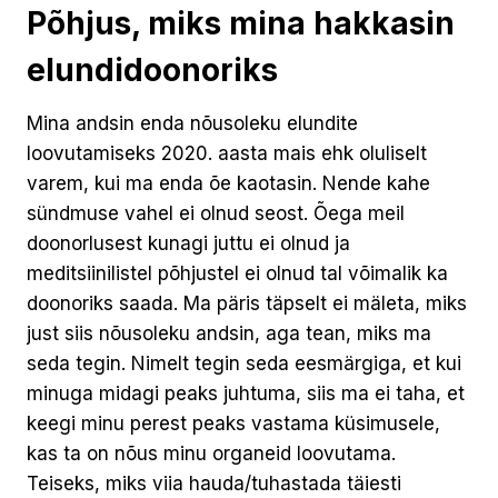
Põhjus, miks mina hakkasin
elundidoonoriks
Mina andsin enda nõusoleku elundite
loovutamiseks 2020. aasta mais ehk oluliselt
varem, kui ma enda õe kaotasin. Nende kahe
sündmuse vahel ei olnud seost. Õega meil
doonorlusest kunagi juttu ei olnud ja
meditsiinilistel põhjustel ei olnud tal võimalik ka
doonoriks saada. Ma päris täpselt ei mäleta, miks
just siis nõusoleku andsin, aga tean, miks ma
seda tegin. Nimelt tegin seda eesmärgiga, et kui
minuga midagi peaks juhtuma, siis ma ei taha, et
keegi minu perest peaks vastama küsimusele,
kas ta on nõus minu organeid loovutama.
Teiseks, miks viia hauda/tuhastada täiesti