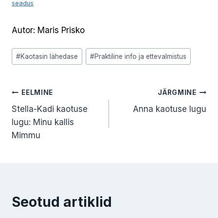
seadus
Autor: Maris Prisko
Post
#
Kaotasin lähedase
#
Praktiline info ja ettevalmistus
Tags:
Navigeerimine
EELMINE
JÄRGMINE
Stella-Kadi kaotuse
Anna kaotuse lugu
lugu: Minu kallis
Mimmu
Seotud artiklid