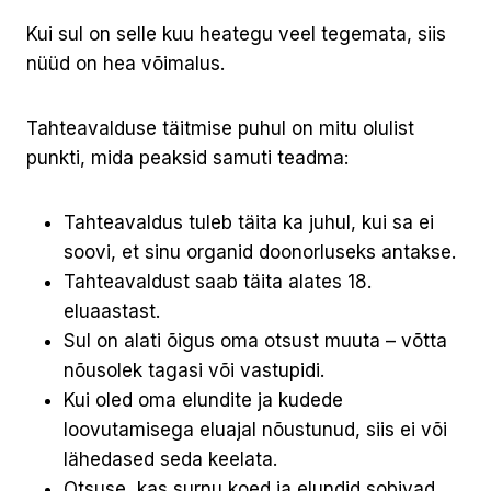
Kui sul on selle kuu heategu veel tegemata, siis
nüüd on hea võimalus.
Tahteavalduse täitmise puhul on mitu olulist
punkti, mida peaksid samuti teadma:
Tahteavaldus tuleb täita ka juhul, kui sa ei
soovi, et sinu organid doonorluseks antakse.
Tahteavaldust saab täita alates 18.
eluaastast.
Sul on alati õigus oma otsust muuta – võtta
nõusolek tagasi või vastupidi.
Kui oled oma elundite ja kudede
loovutamisega eluajal nõustunud, siis ei või
lähedased seda keelata.
Otsuse, kas surnu koed ja elundid sobivad