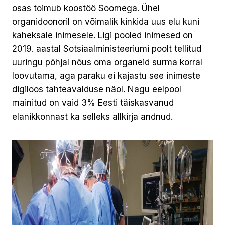
osas toimub koostöö Soomega. Ühel
organidoonoril on võimalik kinkida uus elu kuni
kaheksale inimesele. Ligi pooled inimesed on
2019. aastal Sotsiaalministeeriumi poolt tellitud
uuringu põhjal nõus oma organeid surma korral
loovutama, aga paraku ei kajastu see inimeste
digiloos tahteavalduse näol. Nagu eelpool
mainitud on vaid 3% Eesti täiskasvanud
elanikkonnast ka selleks allkirja andnud.