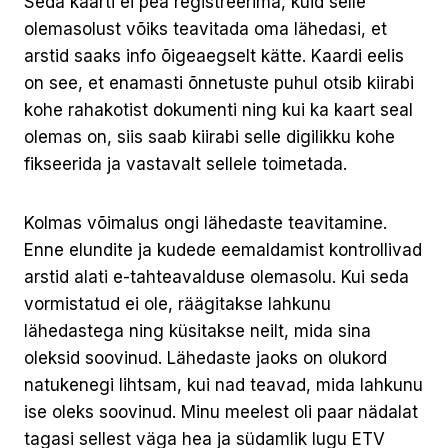
Seda kaarti ei pea registreerima, kuid selle
olemasolust võiks teavitada oma lähedasi, et
arstid saaks info õigeaegselt kätte. Kaardi eelis
on see, et enamasti õnnetuste puhul otsib kiirabi
kohe rahakotist dokumenti ning kui ka kaart seal
olemas on, siis saab kiirabi selle digilikku kohe
fikseerida ja vastavalt sellele toimetada.
Kolmas võimalus ongi lähedaste teavitamine.
Enne elundite ja kudede eemaldamist kontrollivad
arstid alati e-tahteavalduse olemasolu. Kui seda
vormistatud ei ole, räägitakse lahkunu
lähedastega ning küsitakse neilt, mida sina
oleksid soovinud. Lähedaste jaoks on olukord
natukenegi lihtsam, kui nad teavad, mida lahkunu
ise oleks soovinud. Minu meelest oli paar nädalat
tagasi sellest väga hea ja südamlik lugu ETV