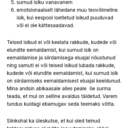
surnud isiku vanavanem
emotsionaalselt lähedane muu teovõimeline
isik, kui eespool loetletud isikud puuduvad
või ei ole kättesaadavad.
Teised isikud ei või keelata rakkude, kudede või
elundite eemaldamist, kui surnud isik on
eemaldamise ja siirdamisega eluajal nõustunud
ning samuti ei või teised isikud lubada rakkude,
kudede või elundite eemaldamist, kui surnud isik
on siirdamiseks eemaldamisest eluajal keeldunud.
Mina andsin abikaasale alles peale õe surma
teada, et mul on selline avaldus täidetud. Varem
tundus kuidagi ebamugav seda teemaks võtta.
Siinkohal ka üleskutse, et kui oled teinud