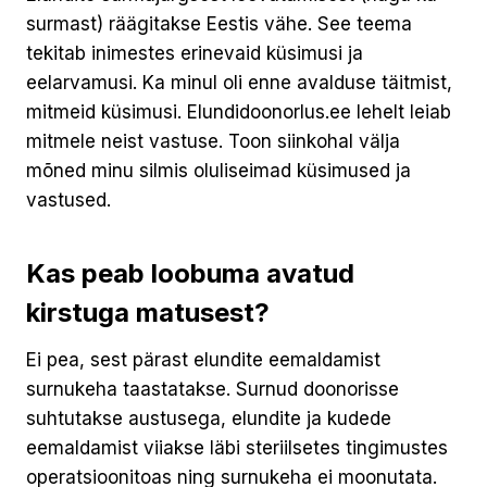
surmast) räägitakse Eestis vähe. See teema
tekitab inimestes erinevaid küsimusi ja
eelarvamusi. Ka minul oli enne avalduse täitmist,
mitmeid küsimusi. Elundidoonorlus.ee lehelt leiab
mitmele neist vastuse. Toon siinkohal välja
mõned minu silmis oluliseimad küsimused ja
vastused.
Kas peab loobuma avatud
kirstuga matusest?
Ei pea, sest pärast elundite eemaldamist
surnukeha taastatakse. Surnud doonorisse
suhtutakse austusega, elundite ja kudede
eemaldamist viiakse läbi steriilsetes tingimustes
operatsioonitoas ning surnukeha ei moonutata.