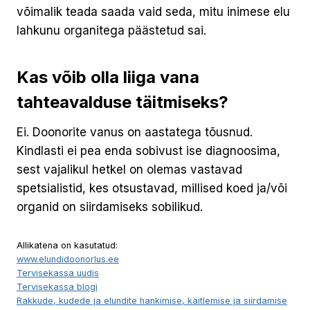
võimalik teada saada vaid seda, mitu inimese elu
lahkunu organitega päästetud sai.
Kas võib olla liiga vana
tahteavalduse täitmiseks?
Ei. Doonorite vanus on aastatega tõusnud.
Kindlasti ei pea enda sobivust ise diagnoosima,
sest vajalikul hetkel on olemas vastavad
spetsialistid, kes otsustavad, millised koed ja/või
organid on siirdamiseks sobilikud.
Allikatena on kasutatud:
www.elundidoonorlus.ee
Tervisekassa uudis
Tervisekassa blogi
Rakkude, kudede ja elundite hankimise, käitlemise ja siirdamise