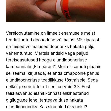
Vereloovutamine on ilmselt enamusele meist
teada-tuntud doonorluse võimalus. Miskipärast
on teised võimalused doonoriks hakata palju
vähemtuntud. Märtsis andsid väga paljud
terviseasutused hoogu elundidoonorluse
kampaaniale „Elu pärast“. Meil oli samuti plaanis
sel teemal kirjutada, et anda omapoolne panus
elundidoonorluse teadlikkuse tõstmisele. Seda
eelkõige seetõttu, et seni on vaid 3% Eesti
täiskasvanud elanikkonnast allkirjastanud
digilugu.ee lehel tahteavalduse hakata
elundidoonoriks. Kas sina oled üks neist?