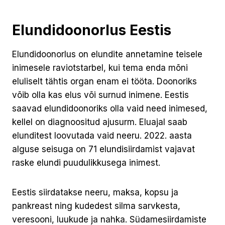
Elundidoonorlus Eestis
Elundidoonorlus on elundite annetamine teisele
inimesele raviotstarbel, kui tema enda mõni
eluliselt tähtis organ enam ei tööta. Doonoriks
võib olla kas elus või surnud inimene. Eestis
saavad elundidoonoriks olla vaid need inimesed,
kellel on diagnoositud ajusurm. Eluajal saab
elunditest loovutada vaid neeru. 2022. aasta
alguse seisuga on 71 elundisiirdamist vajavat
raske elundi puudulikkusega inimest.
Eestis siirdatakse neeru, maksa, kopsu ja
pankreast ning kudedest silma sarvkesta,
veresooni, luukude ja nahka. Südamesiirdamiste