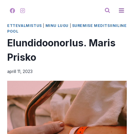
Skip
to
content
ETTEVALMISTUS
|
MINU LUGU
|
SUREMISE MEDITSIINILINE
POOL
Elundidoonorlus. Maris
Prisko
aprill 11, 2023