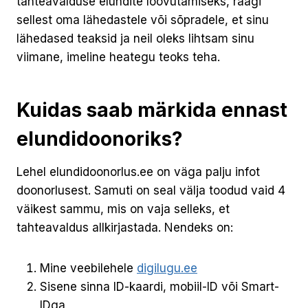
tahteavalduse elundite loovutamiseks, räägi
sellest oma lähedastele või sõpradele, et sinu
lähedased teaksid ja neil oleks lihtsam sinu
viimane, imeline heategu teoks teha.
Kuidas saab märkida ennast
elundidoonoriks?
Lehel elundidoonorlus.ee on väga palju infot
doonorlusest. Samuti on seal välja toodud vaid 4
väikest sammu, mis on vaja selleks, et
tahteavaldus allkirjastada. Nendeks on:
Mine veebilehele
digilugu.ee
Sisene sinna ID-kaardi, mobiil-ID või Smart-
IDga