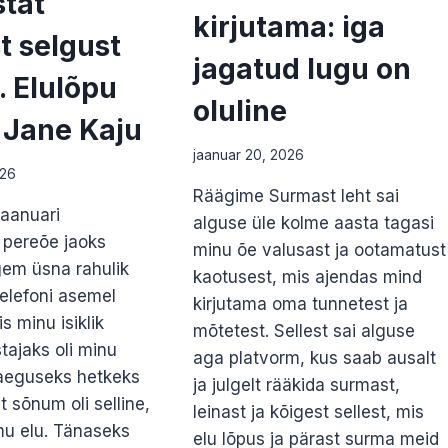
stat
kirjutama: iga
t selgust
jagatud lugu on
. Elulõpu
oluline
 Jane Kaju
jaanuar 20, 2026
026
Räägime Surmast leht sai
jaanuari
alguse üle kolme aasta tagasi
 pereõe jaoks
minu õe valusast ja ootamatust
gem üsna rahulik
kaotusest, mis ajendas mind
telefoni asemel
kirjutama oma tunnetest ja
s minu isiklik
mõtetest. Sellest sai alguse
stajaks oli minu
aga platvorm, kus saab ausalt
aeguseks hetkeks
ja julgelt rääkida surmast,
t sõnum oli selline,
leinast ja kõigest sellest, mis
mu elu. Tänaseks
elu lõpus ja pärast surma meid