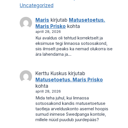
Uncategorized
Maris
kirjutab
Matusetoetus.
Maris Prisko
kohta
aprill 28, 2026
Kui avaldus oli tehtud korrektselt ja
eksimuse tegi linnaosa sotsosakond,
siis ilmselt peaks ka nemad olukorra ise
ära lahendama ja…
Kerttu Kuskus
kirjutab
Matusetoetus. Maris Prisko
kohta
aprill 28, 2026
Mida teha juhul, kui linnaosa
sotsosakond kandis matusetoetuse
taotleja arvelduskonto asemel hoopis
surnud inimese Swedpanga kontole,
millele nüüd puudub juurdepääs?