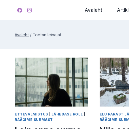
Skip
Avaleht
Artikl
to
content
Avaleht
/
Toetan leinajat
ETTEVALMISTUS
|
LÄHEDASE ROLL
|
ELU PÄRAST L
RÄÄGIME SURMAST
RÄÄGIME SUR