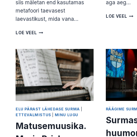
siis mäletan end kasutamas
aga aeg…
metafoori taevasest
SUR
LOE VEEL
laevastikust, mida vana…
TEE
KOO
MATUSEKÕNE
LOE VEEL
–
–
TOE
AINUKORDNE
KOO
VÕIMALUS.
TUN
KRISTJAN
JAN
PRII
KAJ
ELU PÄRAST LÄHEDASE SURMA
|
RÄÄGIME SUR
ETTEVALMISTUS
|
MINU LUGU
Surmast
Matusemuusika.
huumor