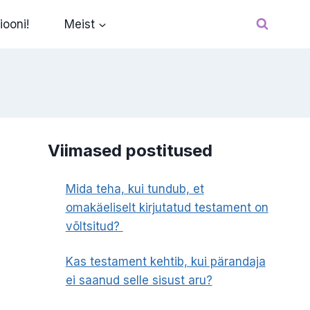
iooni!
Meist
Viimased postitused
Mida teha, kui tundub, et
omakäeliselt kirjutatud testament on
võltsitud?
Kas testament kehtib, kui pärandaja
ei saanud selle sisust aru?