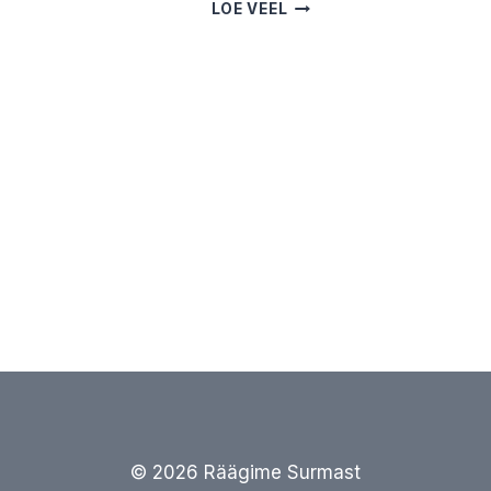
HISPAANIA
LOE VEEL
STIILIS
MAST
SURNUVALVAMINE.
I
JANE
MORIPRISMA.
KAJU
IMUSTELE
TAB
AEL
MA
© 2026 Räägime Surmast