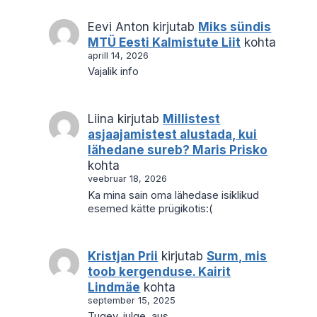
Eevi Anton
kirjutab
Miks sündis
MTÜ Eesti Kalmistute Liit
kohta
aprill 14, 2026
Vajalik info
Liina
kirjutab
Millistest
asjaajamistest alustada, kui
lähedane sureb? Maris Prisko
kohta
veebruar 18, 2026
Ka mina sain oma lähedase isiklikud
esemed kätte prügikotis:(
Kristjan Prii
kirjutab
Surm, mis
toob kergenduse. Kairit
Lindmäe
kohta
september 15, 2025
Tugev, julge, aus.