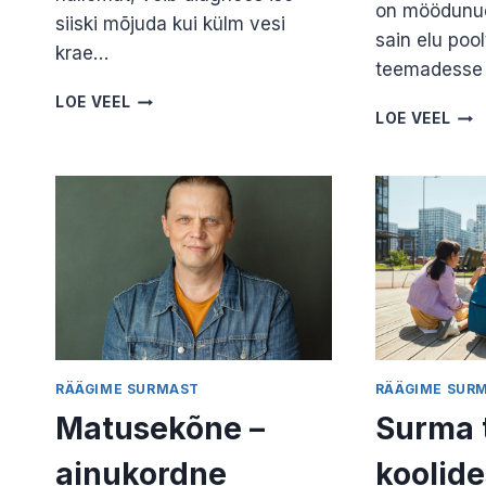
on möödunud 
siiski mõjuda kui külm vesi
sain elu poo
krae…
teemadesse
LEIN
LOE VEEL
VIIS
LOE VEEL
ENNE
AAS
SURMA.
SUR
ELULÕPU
SEL
TOETAJA
OTS
JANE
ELU
KAJU
TOE
JAN
KAJ
RÄÄGIME SURMAST
RÄÄGIME SUR
Matusekõne –
Surma 
ainukordne
koolide