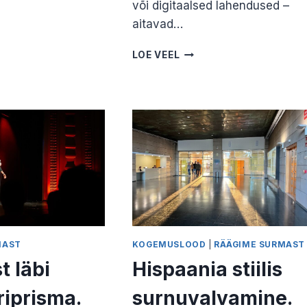
või digitaalsed lahendused –
aitavad…
MA
MA
MÄLESTUSESEMED
LOE VEEL
LIDES
LAHKUNUTE
MEENUTAMISEKS.
TAVA
MARIS
LI
PRISKO
NUS.
E
U
MAST
KOGEMUSLOOD
|
RÄÄGIME SURMAST
 läbi
Hispaania stiilis
iprisma.
surnuvalvamine.