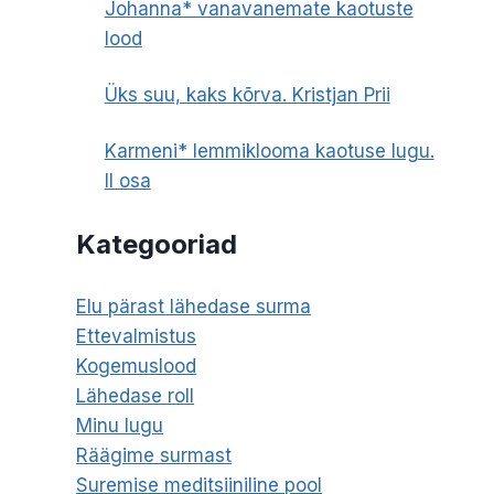
Johanna* vanavanemate kaotuste
lood
Üks suu, kaks kõrva. Kristjan Prii
Karmeni* lemmiklooma kaotuse lugu.
II osa
Kategooriad
Elu pärast lähedase surma
Ettevalmistus
Kogemuslood
Lähedase roll
Minu lugu
Räägime surmast
Suremise meditsiiniline pool