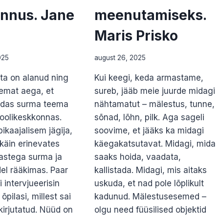
unnus. Jane
meenutamiseks.
Maris Prisko
025
august 26, 2025
ta on alanud ning
Kui keegi, keda armastame,
remat aega, et
sureb, jääb meie juurde midagi
uidas surma teema
nähtamatut – mälestus, tunne,
koolikeskkonnas.
sõnad, lõhn, pilk. Aga sageli
ikaajalisem jägija,
soovime, et jääks ka midagi
 käin erinevates
käegakatsutavat. Midagi, mida
lastega surma ja
saaks hoida, vaadata,
el rääkimas. Paar
kallistada. Midagi, mis aitaks
 intervjueerisin
uskuda, et nad pole lõplikult
õpilasi, millest sai
kadunud. Mälestusesemed –
 kirjutatud. Nüüd on
olgu need füüsilised objektid