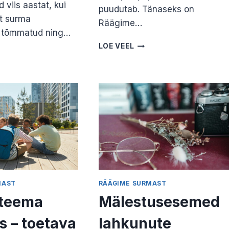
viis aastat, kui
puudutab. Tänaseks on
lt surma
Räägime…
 tõmmatud ning…
KUTSUME
LOE VEEL
KIRJUTAMA:
TAT
IGA
MAST
JAGATUD
GUST
LUGU
IDES.
ON
LÕPU
OLULINE
TAJA
E
U
MAST
RÄÄGIME SURMAST
teema
Mälestusesemed
s – toetava
lahkunute