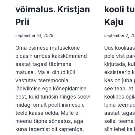
võimalus. Kristjan
kooli t
Prii
Kaju
september 16, 2025
september 2, 2
Oma esimese matusekõne
Uus kooliaas
pidasin umbes kakskümmend
pole vist pa
aastat tagasi tädimehe
kirjutada, k
matusel. Ma ei olnud küll
eksisteerib 
vastutav tseremoonia
Kes on juba p
läbiviimise ega kõnepidamise
see teab, et
eest, kuid tundsin hinges soovi
koolides õpi
midagi omalt poolt inimesele
leina teemad
teele kaasa öelda. Mulle ei
aastat tagasi
meenu täpne sõnastus, aga
sellel teemal 
kuna tegemist oli kapteniga,
siin lehel ka