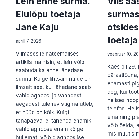
Lein enne surma.
Viis aa
Elulõpu toetaja
surmas
Jane Kaju
otsides
toetaja
aprill 7, 2026
Viimases leinateemalises
veebruar 10, 2
artiklis mainisin, et lein võib
Käes oli 29. 
saabuda ka enne lähedase
pärastlõuna,
surma. Kõige lihtsam näide on
enamasti pi
ilmselt see, kui lähedane saab
aeg, kui töö
vähidiagnoosi ja vanadest
helises hoopi
aegadest tulenev stigma ütleb,
telefon. Heli
et nüüd on kõik. Kuigi
ema ning pr
tänapäeval ei tähenda enamik
võib öelda, e
vähidiagnoose enam kõige
mis muutis 
hullemat, võib diagnoos ise