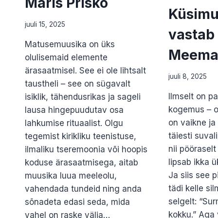
Maris Prisko
Küsimu
juuli 15, 2025
vastab
Matusemuusika on üks
Meem
olulisemaid elemente
ärasaatmisel. See ei ole lihtsalt
juuli 8, 2025
taustheli – see on sügavalt
Ilmselt on pa
isiklik, tähendusrikas ja sageli
kogemus – ol
lausa hingepuudutav osa
on vaikne ja 
lahkumise rituaalist. Olgu
täiesti suval
tegemist kirikliku teenistuse,
nii pöörasel
ilmaliku tseremoonia või hoopis
lipsab ikka ü
koduse ärasaatmisega, aitab
Ja siis see 
muusika luua meeleolu,
tädi kelle si
vahendada tundeid ning anda
selgelt: “Surm
sõnadeta edasi seda, mida
kokku.” Aga
vahel on raske välja…