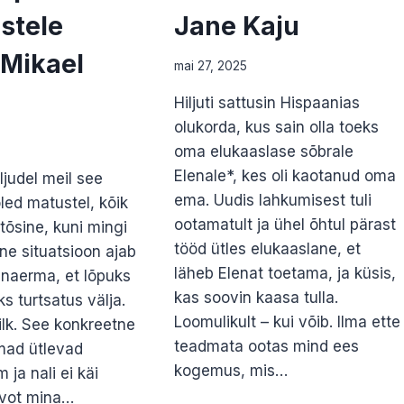
stele
Jane Kaju
 Mikael
mai 27, 2025
a
Hiljuti sattusin Hispaanias
olukorda, kus sain olla toeks
oma elukaaslase sõbrale
Elenale*, kes oli kaotanud oma
ljudel meil see
ema. Uudis lahkumisest tuli
ed matustel, kõik
ootamatult ja ühel õhtul pärast
tõsine, kuni mingi
tööd ütles elukaaslane, et
ine situatsioon ajab
läheb Elenat toetama, ja küsis,
t naerma, et lõpuks
kas soovin kaasa tulla.
ks turtsatus välja.
Loomulikult – kui võib. Ilma ette
pilk. See konkreetne
teadmata ootas mind ees
lmad ütlevad
kogemus, mis…
 ja nali ei käi
 vot mina…