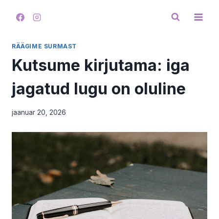
Skip
to
content
RÄÄGIME SURMAST
Kutsume kirjutama: iga
jagatud lugu on oluline
jaanuar 20, 2026