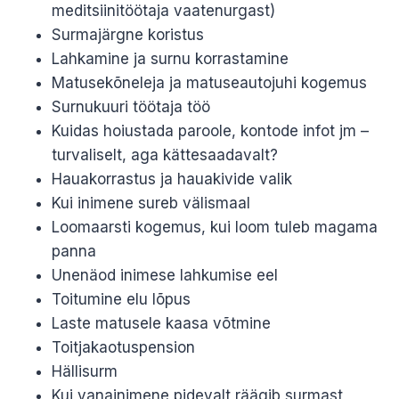
meditsiinitöötaja vaatenurgast)
Surmajärgne koristus
Lahkamine ja surnu korrastamine
Matusekõneleja ja matuseautojuhi kogemus
Surnukuuri töötaja töö
Kuidas hoiustada paroole, kontode infot jm –
turvaliselt, aga kättesaadavalt?
Hauakorrastus ja hauakivide valik
Kui inimene sureb välismaal
Loomaarsti kogemus, kui loom tuleb magama
panna
Unenäod inimese lahkumise eel
Toitumine elu lõpus
Laste matusele kaasa võtmine
Toitjakaotuspension
Hällisurm
Kui vanainimene pidevalt räägib surmast,