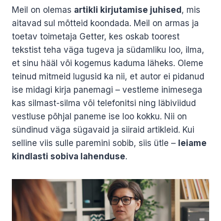
Meil on olemas
artikli kirjutamise juhised
, mis
aitavad sul mõtteid koondada. Meil on armas ja
toetav toimetaja Getter, kes oskab toorest
tekstist teha väga tugeva ja südamliku loo, ilma,
et sinu hääl või kogemus kaduma läheks. Oleme
teinud mitmeid lugusid ka nii, et autor ei pidanud
ise midagi kirja panemagi – vestleme inimesega
kas silmast-silma või telefonitsi ning läbiviidud
vestluse põhjal paneme ise loo kokku. Nii on
sündinud väga sügavaid ja siiraid artikleid. Kui
selline viis sulle paremini sobib, siis ütle –
leiame
kindlasti sobiva lahenduse
.