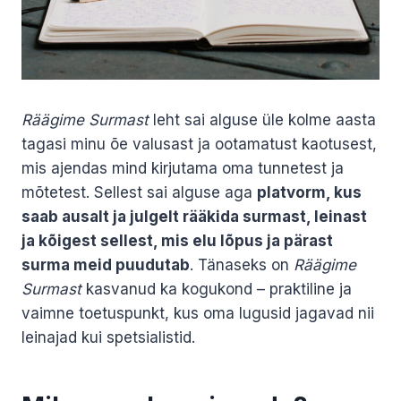
Räägime Surmast
leht sai alguse üle kolme aasta
tagasi minu õe valusast ja ootamatust kaotusest,
mis ajendas mind kirjutama oma tunnetest ja
mõtetest. Sellest sai alguse aga
platvorm, kus
saab ausalt ja julgelt rääkida surmast, leinast
ja kõigest sellest, mis elu lõpus ja pärast
surma meid puudutab
. Tänaseks on
Räägime
Surmast
kasvanud ka kogukond – praktiline ja
vaimne toetuspunkt, kus oma lugusid jagavad nii
leinajad kui spetsialistid.