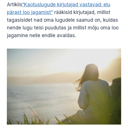
Artiklis
“Kaotuslugude kirjutajad vastavad: elu
pärast loo jagamist”
rääkisid kirjutajad, millist
tagasisidet nad oma lugudele saanud on, kuidas
nende lugu teisi puudutas ja millist mõju oma loo
jagamine neile endile avaldas.