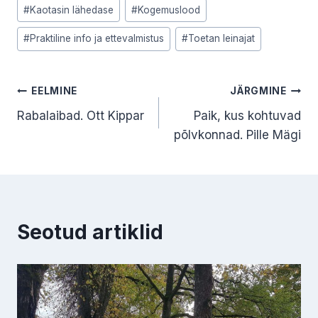
Post
#
Kaotasin lähedase
#
Kogemuslood
Tags:
#
Praktiline info ja ettevalmistus
#
Toetan leinajat
Navigeerimine
EELMINE
JÄRGMINE
Rabalaibad. Ott Kippar
Paik, kus kohtuvad
põlvkonnad. Pille Mägi
Seotud artiklid