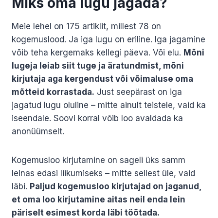
Miks oma lugu jagada?
Meie lehel on 175 artiklit, millest 78 on
kogemuslood. Ja iga lugu on eriline. Iga jagamine
võib teha kergemaks kellegi päeva. Või elu.
Mõni
lugeja leiab siit tuge ja äratundmist, mõni
kirjutaja aga kergendust või võimaluse oma
mõtteid korrastada.
Just seepärast on iga
jagatud lugu oluline – mitte ainult teistele, vaid ka
iseendale. Soovi korral võib loo avaldada ka
anonüümselt.
Kogemusloo kirjutamine on sageli üks samm
leinas edasi liikumiseks – mitte sellest üle, vaid
läbi.
Paljud kogemusloo kirjutajad on jaganud,
et oma loo kirjutamine aitas neil enda lein
päriselt esimest korda läbi töötada.