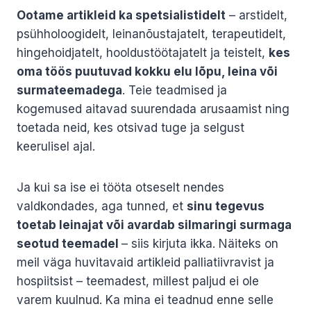
Ootame artikleid ka spetsialistidelt
– arstidelt,
psühholoogidelt, leinanõustajatelt, terapeutidelt,
hingehoidjatelt, hooldustöötajatelt ja teistelt,
kes
oma töös puutuvad kokku elu lõpu, leina või
surmateemadega
. Teie teadmised ja
kogemused aitavad suurendada arusaamist ning
toetada neid, kes otsivad tuge ja selgust
keerulisel ajal.
Ja kui sa ise ei tööta otseselt nendes
valdkondades, aga tunned, et
sinu tegevus
toetab leinajat või avardab silmaringi surmaga
seotud teemadel
– siis kirjuta ikka. Näiteks on
meil väga huvitavaid artikleid palliatiivravist ja
hospiitsist – teemadest, millest paljud ei ole
varem kuulnud. Ka mina ei teadnud enne selle