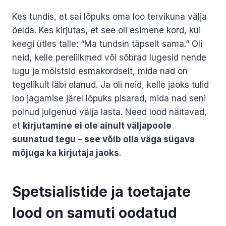
Kes tundis, et sai lõpuks oma loo tervikuna välja
öelda. Kes kirjutas, et see oli esimene kord, kui
keegi ütles talle: “Ma tundsin täpselt sama.” Oli
neid, kelle pereliikmed või sõbrad lugesid nende
lugu ja mõistsid esmakordselt, mida nad on
tegelikult läbi elanud. Ja oli neid, kelle jaoks tulid
loo jagamise järel lõpuks pisarad, mida nad seni
polnud julgenud välja lasta. Need lood näitavad,
et
kirjutamine ei ole ainult väljapoole
suunatud tegu – see võib olla väga sügava
mõjuga ka kirjutaja jaoks
.
Spetsialistide ja toetajate
lood on samuti oodatud