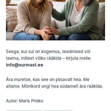
Seega, kui sul on kogemus, teadmised või
teema, millest võiks rääkida – kirjuta meile:
info@surmast.ee
Ära muretse, kas see on piisavalt hea. Me
aitame. Mõnikord ongi hea südamelt ära rääkida.
Autor: Maris Prisko