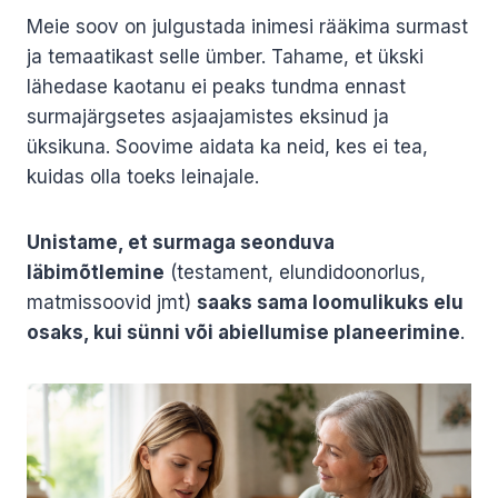
Meie soov on julgustada inimesi rääkima surmast
ja temaatikast selle ümber. Tahame, et ükski
lähedase kaotanu ei peaks tundma ennast
surmajärgsetes asjaajamistes eksinud ja
üksikuna. Soovime aidata ka neid, kes ei tea,
kuidas olla toeks leinajale.
Unistame, et surmaga seonduva
läbimõtlemine
(testament, elundidoonorlus,
matmissoovid jmt)
saaks sama loomulikuks elu
osaks, kui sünni või abiellumise planeerimine
.