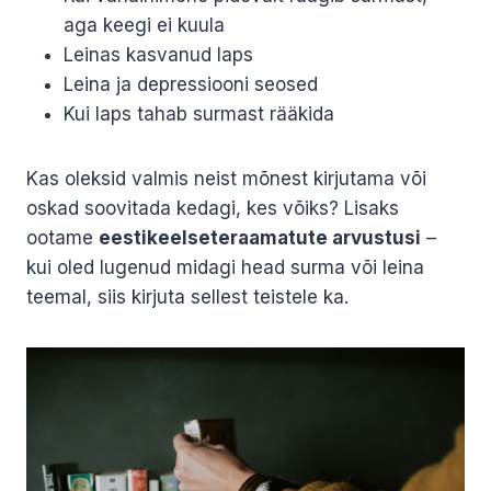
aga keegi ei kuula
Leinas kasvanud laps
Leina ja depressiooni seosed
Kui laps tahab surmast rääkida
Kas oleksid valmis neist mõnest kirjutama või
oskad soovitada kedagi, kes võiks? Lisaks
ootame
eestikeelsete
raamatute arvustusi
–
kui oled lugenud midagi head surma või leina
teemal, siis kirjuta sellest teistele ka.