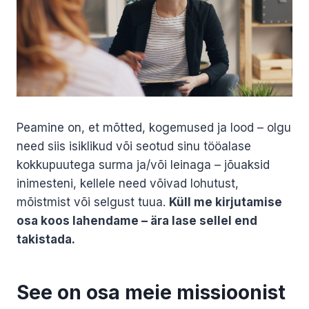
Peamine on, et mõtted, kogemused ja lood – olgu
need siis isiklikud või seotud sinu tööalase
kokkupuutega surma ja/või leinaga – jõuaksid
inimesteni, kellele need võivad lohutust,
mõistmist või selgust tuua.
Küll me kirjutamise
osa koos lahendame – ära lase sellel end
takistada.
See on osa meie missioonist