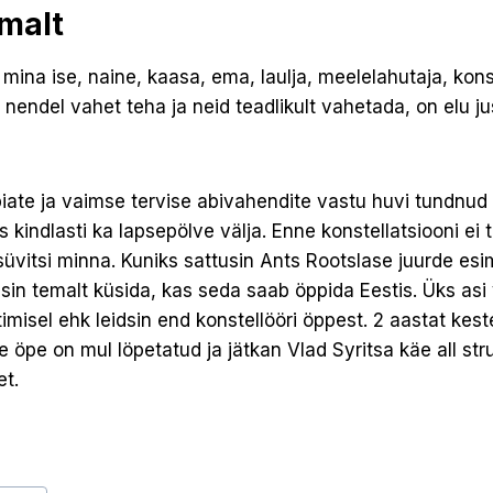
emalt
mina ise, naine, kaasa, ema, laulja, meelelahutaja, konst
t nendel vahet teha ja neid teadlikult vahetada, on elu j
iate ja vaimse tervise abivahendite vastu huvi tundnud k
s kindlasti ka lapsepölve välja. Enne konstellatsiooni ei
süvitsi minna. Kuniks sattusin Ants Rootslase juurde es
esin temalt küsida, kas seda saab öppida Eestis. Üks asi 
timisel ehk leidsin end konstellööri öppest. 2 aastat kes
e öpe on mul löpetatud ja jätkan Vlad Syritsa käe all str
et.