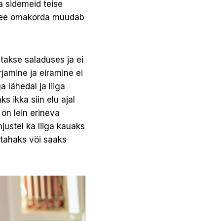
a sidemeid teise
. See omakorda muudab
takse saladuses ja ei
jamine ja eiramine ei
 lähedal ja liiga
 ikka siin elu ajal
 on lein erineva
hjustel ka liiga kauaks
 tahaks vöi saaks