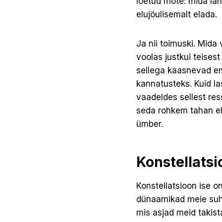
loetud möte: mida lä
elujöulisemalt elada.
Ja nii toimuski. Mid
voolas justkui teises
sellega kaasnevad em
kannatusteks. Kuid l
vaadeldes sellest res
seda rohkem tahan el
ümber.
Konstellatsio
Konstellatsioon ise o
dünaamikad meie suhe
mis asjad meid takist