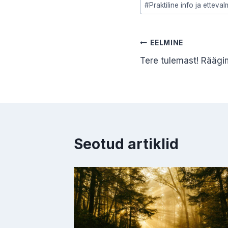
#
Praktiline info ja etteval
Tags:
Navigeerimi
EELMINE
Tere tulemast! Rääg
Seotud artiklid