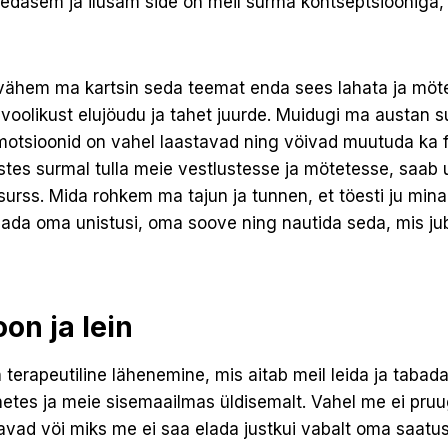
hedasem ja ilusam side on meil surma kontseptsioonig
a vähem ma kartsin seda teemat enda sees lahata ja mö
t voolikust elujöudu ja tahet juurde. Muidugi ma austan s
otsioonid on vahel laastavad ning vöivad muutuda ka f
astes surmal tulla meie vestlustesse ja mötetesse, saab
surss. Mida rohkem ma tajun ja tunnen, et töesti ju mina
ada oma unistusi, oma soove ning nautida seda, mis j
on ja lein
n terapeutiline lähenemine, mis aitab meil leida ja tabad
tes ja meie sisemaailmas üldisemalt. Vahel me ei pruug
avad vöi miks me ei saa elada justkui vabalt oma saatus