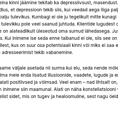
leina kinni jäämine tekitab ka depressiivsust, masendust.
lus, et depressioon tekib siis, kui veedad aega liiga pal
 palju tulevikus. Kumbagi ei ole ju tegelikult mitte kunag
a tulevikku pole veel saanud juhtuda. Klientide lugudest 
e on alateadlikult üleseotud oma surnud lähedasega. Ju
 Kui inimene ise seda enne taibanud ei ole, siis see on
est, kus on suur osa potentsiaali kinni vöi miks ei saa 
a adresseerimist tekib vabanemine.
saame väljale asetada nii surma kui elu, seda nende mö
 ilma meie enda lisatud illusioonide, vaadete, lugude ja
ati positiivsed ja vöimsad. Veel enam – nad lihtsalt on
 inimene siin maamunal. Alati on näha konstellatsiooni 
st sidet, mis on tugev ja healoomuline, sest nagu öeld