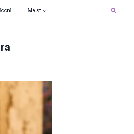
iooni!
Meist
ira