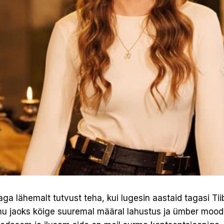
a lähemalt tutvust teha, kui lugesin aastaid tagasi Tiib
nu jaoks köige suuremal määral lahustus ja ümber moodu