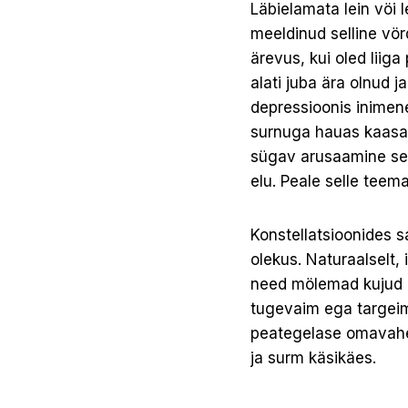
Läbielamata lein vöi 
meeldinud selline vörd
ärevus, kui oled liiga
alati juba ära olnud j
depressioonis inimen
surnuga hauas kaasas.
sügav arusaamine sell
elu. Peale selle teem
Konstellatsioonides 
olekus. Naturaalselt,
need mölemad kujud al
tugevaim ega targeim
peategelase omavaheli
ja surm käsikäes.