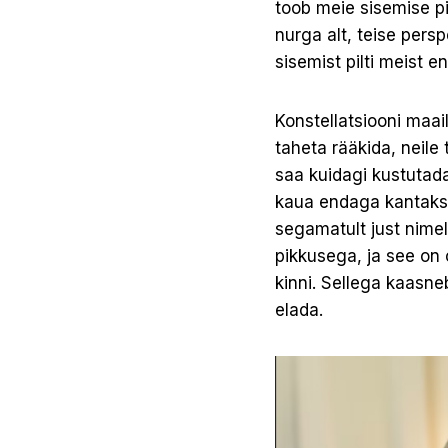
toob meie sisemise pi
nurga alt, teise pers
sisemist pilti meist e
Konstellatsiooni maai
taheta rääkida, neile
saa kuidagi kustutada
kaua endaga kantakse,
segamatult just nimel
pikkusega, ja see on o
kinni. Sellega kaasne
elada.