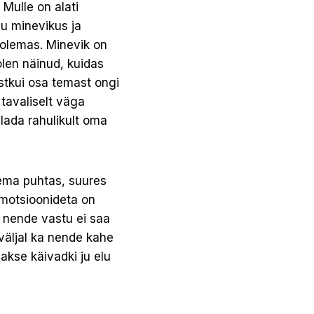
 Mulle on alati
ju minevikus ja
i olemas. Minevik on
olen näinud, kuidas
stkui osa temast ongi
 tavaliselt väga
elada rahulikult oma
lema puhtas, suures
 emotsioonideta on
, nende vastu ei saa
väljal ka nende kahe
akse käivadki ju elu