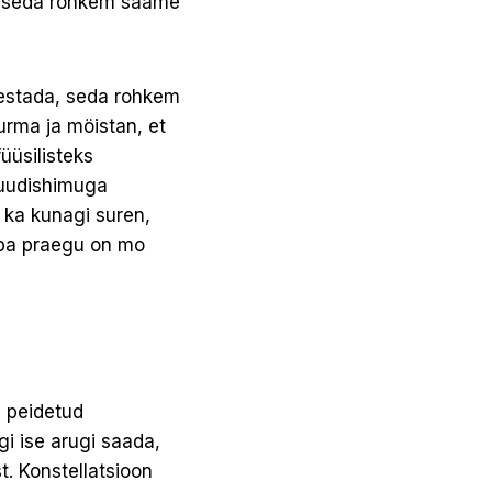
a, seda rohkem saame
testada, seda rohkem
urma ja möistan, et
üüsilisteks
 uudishimuga
 ka kunagi suren,
uba praegu on mo
a peidetud
i ise arugi saada,
t. Konstellatsioon