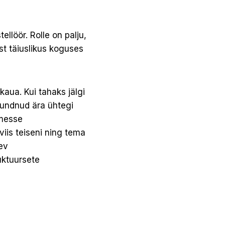
ellöör. Rolle on palju,
ust täiuslikus koguses
aua. Kui tahaks jälgi
 tundnud ära ühtegi
imesse
viis teiseni ning tema
tev
uktuursete