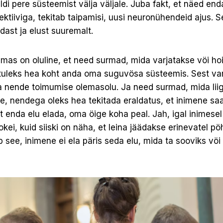
ldi pere süsteemist välja väljale. Juba fakt, et näed end
pektiiviga, tekitab taipamisi, uusi neuronühendeid ajus
ndast ja elust suuremalt.
lmas on oluline, et need surmad, mida varjatakse vöi hoi
 tuleks hea koht anda oma suguvösa süsteemis. Sest var
 nende toimumise olemasolu. Ja need surmad, mida liiga
 nendega oleks hea tekitada eraldatus, et inimene saaks
t enda elu elada, oma öige koha peal. Jah, igal inimesel
kei, kuid siiski on näha, et leina jäädakse erinevatel pö
b see, inimene ei ela päris seda elu, mida ta sooviks vöi