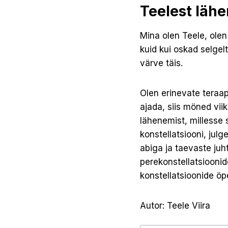
Teelest läh
Mina olen Teele, olen 
kuid kui oskad selgel
värve täis.
Olen erinevate teraap
ajada, siis möned viik
lähenemist, millesse 
konstellatsiooni, julg
abiga ja taevaste juh
perekonstellatsioonid
konstellatsioonide öp
Autor: Teele Viira
Post