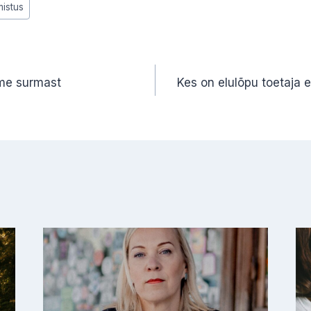
mistus
ne
ime surmast
Kes on elulõpu toetaja 