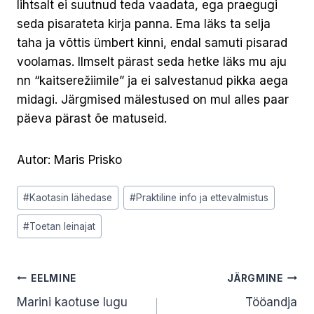
lihtsalt ei suutnud teda vaadata, ega praegugi
seda pisarateta kirja panna. Ema läks ta selja
taha ja võttis ümbert kinni, endal samuti pisarad
voolamas. Ilmselt pärast seda hetke läks mu aju
nn “kaitserežiimile” ja ei salvestanud pikka aega
midagi. Järgmised mälestused on mul alles paar
päeva pärast õe matuseid.
Autor: Maris Prisko
Post
#
Kaotasin lähedase
#
Praktiline info ja ettevalmistus
Tags:
#
Toetan leinajat
Navigeerimine
EELMINE
JÄRGMINE
Marini kaotuse lugu
Tööandja