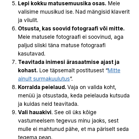
Lepi kokku matusemuusika osas.
Meie
valisime muusikud ise. Nad mängisid klaverit
ja viiulit.
Otsusta, kas soovid fotograafi või mitte.
Meie matusele fotograafi ei soovinud, aga
paljud siiski täna matuse fotograafi
kasutavad.
Teavitada inimesi ärasaatmise ajast ja
kohast.
Loe täpsemalt postitusest “
Mitte
ainult surmakuulutus
”.
Korralda peielaud.
Vaja on valida koht,
menüü ja otsustada, keda peielauda kutsuda
ja kuidas neid teavitada.
Vali hauakivi
. See oli üks kõige
vastumeelsem tegevus minu jaoks, sest
mulle ei mahtunud pähe, et ma päriselt seda
tegema pean.