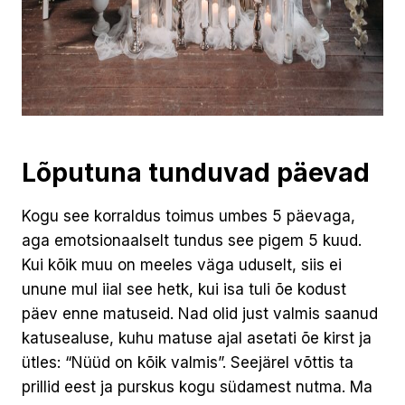
Lõputuna tunduvad päevad
Kogu see korraldus toimus umbes 5 päevaga,
aga emotsionaalselt tundus see pigem 5 kuud.
Kui kõik muu on meeles väga uduselt, siis ei
unune mul iial see hetk, kui isa tuli õe kodust
päev enne matuseid. Nad olid just valmis saanud
katusealuse, kuhu matuse ajal asetati õe kirst ja
ütles: “Nüüd on kõik valmis”. Seejärel võttis ta
prillid eest ja purskus kogu südamest nutma. Ma