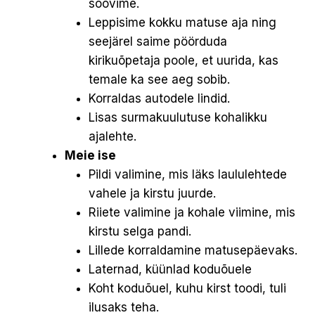
soovime.
Leppisime kokku matuse aja ning
seejärel saime pöörduda
kirikuõpetaja poole, et uurida, kas
temale ka see aeg sobib.
Korraldas autodele lindid.
Lisas surmakuulutuse kohalikku
ajalehte.
Meie ise
Pildi valimine, mis läks laululehtede
vahele ja kirstu juurde.
Riiete valimine ja kohale viimine, mis
kirstu selga pandi.
Lillede korraldamine matusepäevaks.
Laternad, küünlad koduõuele
Koht koduõuel, kuhu kirst toodi, tuli
ilusaks teha.