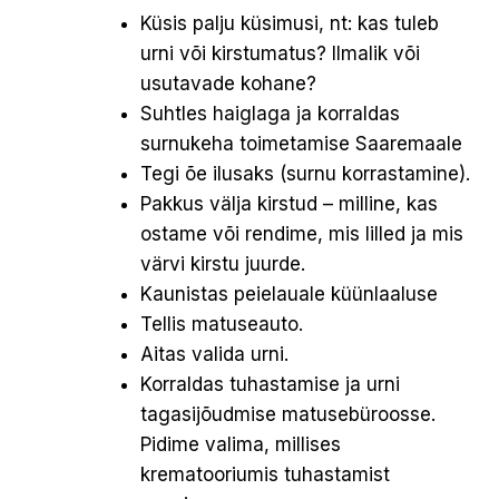
Küsis palju küsimusi, nt: kas tuleb
urni või kirstumatus? Ilmalik või
usutavade kohane?
Suhtles haiglaga ja korraldas
surnukeha toimetamise Saaremaale
Tegi õe ilusaks (surnu korrastamine).
Pakkus välja kirstud – milline, kas
ostame või rendime, mis lilled ja mis
värvi kirstu juurde.
Kaunistas peielauale küünlaaluse
Tellis matuseauto.
Aitas valida urni.
Korraldas tuhastamise ja urni
tagasijõudmise matusebüroosse.
Pidime valima, millises
krematooriumis tuhastamist