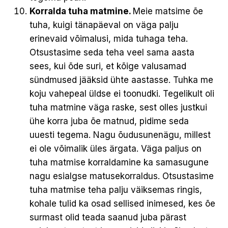
Korralda tuha matmine.
Meie matsime õe
tuha, kuigi tänapäeval on väga palju
erinevaid võimalusi, mida tuhaga teha.
Otsustasime seda teha veel sama aasta
sees, kui õde suri, et kõige valusamad
sündmused jääksid ühte aastasse. Tuhka me
koju vahepeal üldse ei toonudki. Tegelikult oli
tuha matmine väga raske, sest olles justkui
ühe korra juba õe matnud, pidime seda
uuesti tegema. Nagu õudusunenägu, millest
ei ole võimalik üles ärgata. Väga paljus on
tuha matmise korraldamine ka samasugune
nagu esialgse matusekorraldus. Otsustasime
tuha matmise teha palju väiksemas ringis,
kohale tulid ka osad sellised inimesed, kes õe
surmast olid teada saanud juba pärast