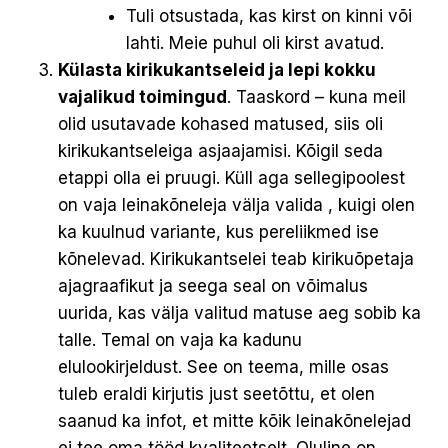
Tuli otsustada, kas kirst on kinni või
lahti. Meie puhul oli kirst avatud.
Külasta kirikukantseleid ja lepi kokku
vajalikud toimingud
. Taaskord – kuna meil
olid usutavade kohased matused, siis oli
kirikukantseleiga asjaajamisi. Kõigil seda
etappi olla ei pruugi. Küll aga sellegipoolest
on vaja leinakõneleja välja valida , kuigi olen
ka kuulnud variante, kus pereliikmed ise
kõnelevad. Kirikukantselei teab kirikuõpetaja
ajagraafikut ja seega seal on võimalus
uurida, kas välja valitud matuse aeg sobib ka
talle. Temal on vaja ka kadunu
elulookirjeldust. See on teema, mille osas
tuleb eraldi kirjutis just seetõttu, et olen
saanud ka infot, et mitte kõik leinakõnelejad
ei tee oma tööd kvaliteetselt. Oluline on