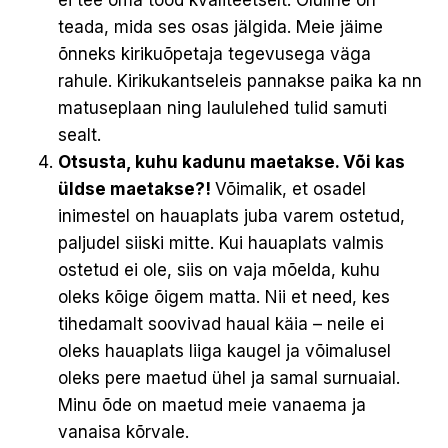
teada, mida ses osas jälgida. Meie jäime
õnneks kirikuõpetaja tegevusega väga
rahule. Kirikukantseleis pannakse paika ka nn
matuseplaan ning laululehed tulid samuti
sealt.
Otsusta, kuhu kadunu maetakse. Või kas
üldse maetakse?!
Võimalik, et osadel
inimestel on hauaplats juba varem ostetud,
paljudel siiski mitte. Kui hauaplats valmis
ostetud ei ole, siis on vaja mõelda, kuhu
oleks kõige õigem matta. Nii et need, kes
tihedamalt soovivad haual käia – neile ei
oleks hauaplats liiga kaugel ja võimalusel
oleks pere maetud ühel ja samal surnuaial.
Minu õde on maetud meie vanaema ja
vanaisa kõrvale.