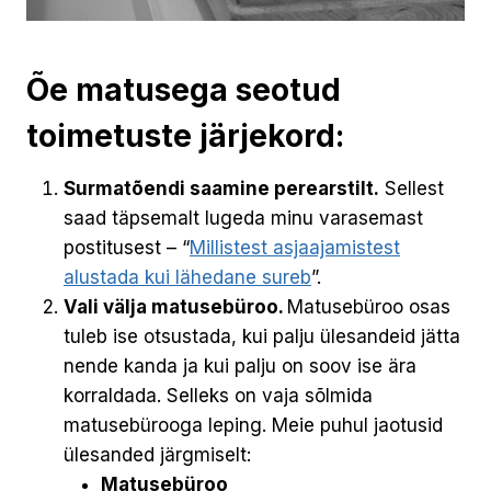
Õe matusega seotud
toimetuste järjekord:
Surmatõendi saamine perearstilt.
Sellest
saad täpsemalt lugeda minu varasemast
postitusest – “
Millistest asjaajamistest
alustada kui lähedane sureb
”.
Vali välja matusebüroo.
Matusebüroo osas
tuleb ise otsustada, kui palju ülesandeid jätta
nende kanda ja kui palju on soov ise ära
korraldada. Selleks on vaja sõlmida
matusebürooga leping. Meie puhul jaotusid
ülesanded järgmiselt:
Matusebüroo