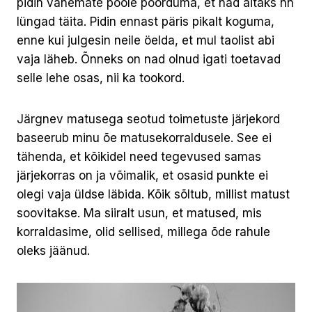
pidin vanemate poole pöörduma, et nad aitaks nn
lüngad täita. Pidin ennast päris pikalt koguma,
enne kui julgesin neile öelda, et mul taolist abi
vaja läheb. Õnneks on nad olnud igati toetavad
selle lehe osas, nii ka tookord.
Järgnev matusega seotud toimetuste järjekord
baseerub minu õe matusekorraldusele. See ei
tähenda, et kõikidel need tegevused samas
järjekorras on ja võimalik, et osasid punkte ei
olegi vaja üldse läbida. Kõik sõltub, millist matust
soovitakse. Ma siiralt usun, et matused, mis
korraldasime, olid sellised, millega õde rahule
oleks jäänud.