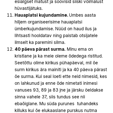
esialgset matust ja soovisid siiski võimalust
hüvastijätuks.
Hauaplatsi kujundamine.
Umbes aasta
hiljem organiseerisime hauaplatsi
ümberkujundamise. Nüüd on haud ilus ja
lihtsasti hooldatav ning paistab otsijatele
ilmselt ka paremini silma.
40 päeva pärast surma.
Minu ema on
kristlane ja ka meie oleme õdedega ristitud.
Seetõttu olime kirikus pühapäeval, mil õe
surm kirikus ära mainiti ja ka 40 päeva pärast
õe surma. Kui seal loeti ette neid nimesid, kes
on lahkunud ja enne õde nimetati inimesi
vanuses 93, 89 ja 83 jne ja järsku öeldakse
sinna vahele 37, siis tundus see nii
ebaõiglane. Mu süda purunes tuhandeks
killuks kui õe elukaaslane purskus nutma