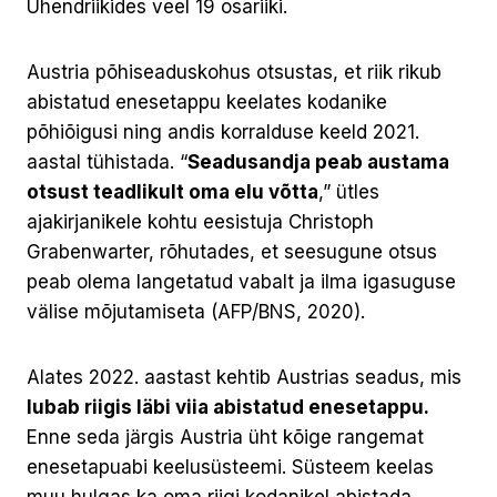
Ühendriikides veel 19 osariiki.
Austria põhiseaduskohus otsustas, et riik rikub
abistatud enesetappu keelates kodanike
põhiõigusi ning andis korralduse keeld 2021.
aastal tühistada. “
Seadusandja peab austama
otsust teadlikult oma elu võtta
,” ütles
ajakirjanikele kohtu eesistuja Christoph
Grabenwarter, rõhutades, et seesugune otsus
peab olema langetatud vabalt ja ilma igasuguse
välise mõjutamiseta (AFP/BNS, 2020).
Alates 2022. aastast kehtib Austrias seadus, mis
lubab riigis läbi viia abistatud enesetappu.
Enne seda järgis Austria üht kõige rangemat
enesetapuabi keelusüsteemi. Süsteem keelas
muu hulgas ka oma riigi kodanikel abistada