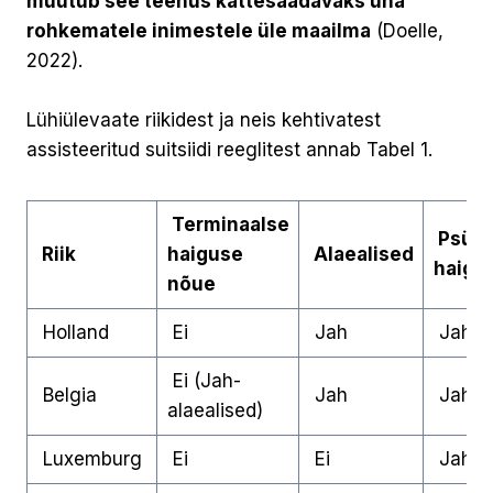
muutub see teenus kättesaadavaks üha
rohkematele inimestele üle maailma
(Doelle,
2022).
Lühiülevaate riikidest ja neis kehtivatest
assisteeritud suitsiidi reeglitest annab Tabel 1.
Terminaalse
Psüüh
Riik
haiguse
Alaealised
haigu
nõue
Holland
Ei
Jah
Jah
Ei (Jah-
Belgia
Jah
Jah
alaealised)
Luxemburg
Ei
Ei
Jah