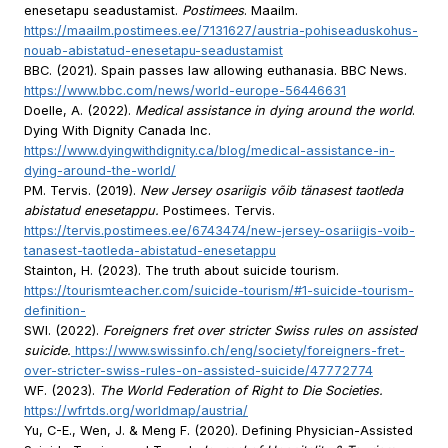
enesetapu seadustamist.
Postimees
. Maailm.
https://maailm.postimees.ee/7131627/austria-pohiseaduskohus-
nouab-abistatud-enesetapu-seadustamist
BBC. (2021). Spain passes law allowing euthanasia. BBC News.
https://www.bbc.com/news/world-europe-56446631
Doelle, A. (2022).
Medical assistance in dying around the world
.
Dying With Dignity Canada Inc.
https://www.dyingwithdignity.ca/blog/medical-assistance-in-
dying-around-the-world/
PM. Tervis. (2019).
New Jersey osariigis võib tänasest taotleda
abistatud enesetappu.
Postimees. Tervis.
https://tervis.postimees.ee/6743474/new-jersey-osariigis-voib-
tanasest-taotleda-abistatud-enesetappu
Stainton, H. (2023). The truth about suicide tourism.
https://tourismteacher.com/suicide-tourism/#1-suicide-tourism-
definition-
SWI. (2022).
Foreigners fret over stricter Swiss rules on assisted
suicide.
https://www.swissinfo.ch/eng/society/foreigners-fret-
over-stricter-swiss-rules-on-assisted-suicide/47772774
WF. (2023).
The World Federation of Right to Die Societies.
https://wfrtds.org/worldmap/austria/
Yu, C-E., Wen, J. & Meng F. (2020). Defining Physician-Assisted