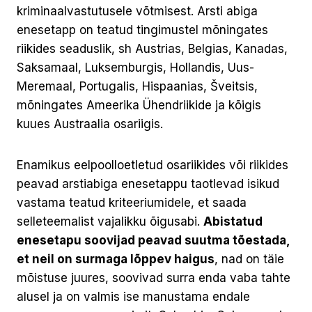
kriminaalvastutusele võtmisest. Arsti abiga
enesetapp on teatud tingimustel mõningates
riikides seaduslik, sh Austrias, Belgias, Kanadas,
Saksamaal, Luksemburgis, Hollandis, Uus-
Meremaal, Portugalis, Hispaanias, Šveitsis,
mõningates Ameerika Ühendriikide ja kõigis
kuues Austraalia osariigis.
Enamikus eelpoolloetletud osariikides või riikides
peavad arstiabiga enesetappu taotlevad isikud
vastama teatud kriteeriumidele, et saada
selleteemalist vajalikku õigusabi.
Abistatud
enesetapu soovijad peavad suutma tõestada,
et neil on surmaga lõppev haigus
, nad on täie
mõistuse juures, soovivad surra enda vaba tahte
alusel ja on valmis ise manustama endale