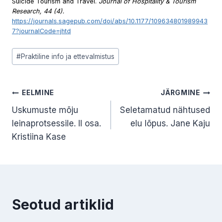
Suicide Tourism and Travel.
Journal of Hospitality & Tourism
Research, 44 (4).
https://journals.sagepub.com/doi/abs/10.1177/109634801989943
7?journalCode=jhtd
Post
#
Praktiline info ja ettevalmistus
Tags:
Navigeerimine
EELMINE
JÄRGMINE
Uskumuste mõju
Seletamatud nähtused
leinaprotsessile. II osa.
elu lõpus. Jane Kaju
Kristiina Kase
Seotud artiklid