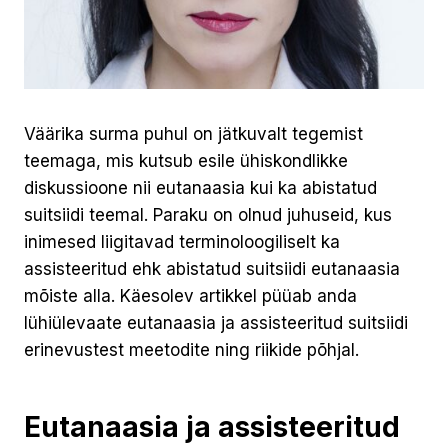
Väärika surma puhul on jätkuvalt tegemist
teemaga, mis kutsub esile ühiskondlikke
diskussioone nii eutanaasia kui ka abistatud
suitsiidi teemal. Paraku on olnud juhuseid, kus
inimesed liigitavad terminoloogiliselt ka
assisteeritud ehk abistatud suitsiidi eutanaasia
mõiste alla. Käesolev artikkel püüab anda
lühiülevaate eutanaasia ja assisteeritud suitsiidi
erinevustest meetodite ning riikide põhjal.
Eutanaasia ja assisteeritud