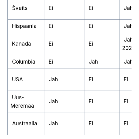
Šveits
Ei
Ei
Jah
Hispaania
Ei
Ei
Jah
Jah (
Kanada
Ei
Ei
2024)
Columbia
Ei
Jah
Jah
USA
Jah
Ei
Ei
Uus-
Jah
Ei
Ei
Meremaa
Austraalia
Jah
Ei
Ei