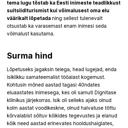
tema lugu tõstab ka Eesti inimeste teadlikkust
suitsiiditurismist kui võimalusest oma elu
väärikalt lõpetada
ning sellest tulenevalt
otsustab ka varasemast enam inimesi seda
võimalust kasutama.
Surma hind
Lõpetuseks jagaksin teiega, head lugejad, enda
isiklikku samateemalist tööalast kogemust.
Kohtusin mõned aastad tagasi 40ndates
eluaastates inimesega, kes oli samuti Dignitase
kliinikus järjekorras. Isik oli selleks ajaks olnud
kolm aastat voodikeskne, olnud halvatuse tõttu
kõrvalabist sõltuv kõikides tegevustes ja elanud
kõik need aastad erinevates hooldushaiglates,