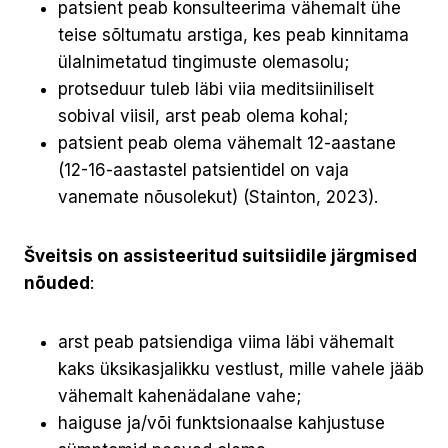
patsient peab konsulteerima vähemalt ühe
teise sõltumatu arstiga, kes peab kinnitama
ülalnimetatud tingimuste olemasolu;
protseduur tuleb läbi viia meditsiiniliselt
sobival viisil, arst peab olema kohal;
patsient peab olema vähemalt 12-aastane
(12-16-aastastel patsientidel on vaja
vanemate nõusolekut) (Stainton, 2023).
Šveitsis on assisteeritud suitsiidile järgmised
nõuded
:
arst peab patsiendiga viima läbi vähemalt
kaks üksikasjalikku vestlust, mille vahele jääb
vähemalt kahenädalane vahe;
haiguse ja/või funktsionaalse kahjustuse