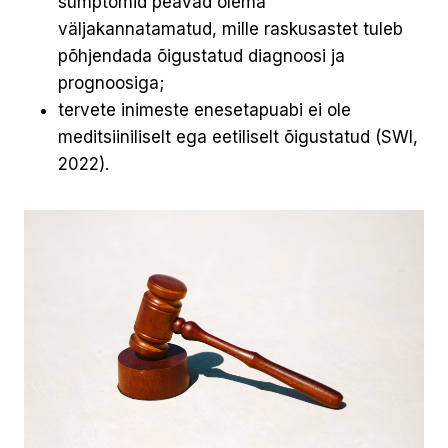
sümptomid peavad olema
väljakannatamatud, mille raskusastet tuleb
põhjendada õigustatud diagnoosi ja
prognoosiga;
tervete inimeste enesetapuabi ei ole
meditsiiniliselt ega eetiliselt õigustatud (SWI,
2022).