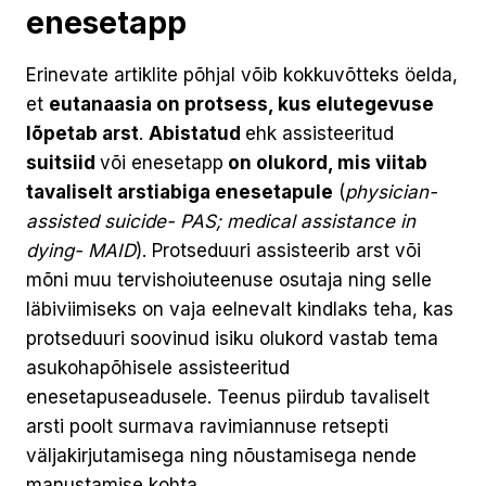
enesetapp
Erinevate artiklite põhjal võib kokkuvõtteks öelda,
et
eutanaasia on protsess, kus elutegevuse
lõpetab arst
.
Abistatud
ehk assisteeritud
suitsiid
või enesetapp
on olukord, mis viitab
tavaliselt arstiabiga enesetapule
(
physician-
assisted suicide- PAS;
medical assistance in
dying- MAID
). Protseduuri assisteerib arst või
mõni muu tervishoiuteenuse osutaja ning selle
läbiviimiseks on vaja eelnevalt kindlaks teha, kas
protseduuri soovinud isiku olukord vastab tema
asukohapõhisele assisteeritud
enesetapuseadusele. Teenus piirdub tavaliselt
arsti poolt surmava ravimiannuse retsepti
väljakirjutamisega ning nõustamisega nende
manustamise kohta.