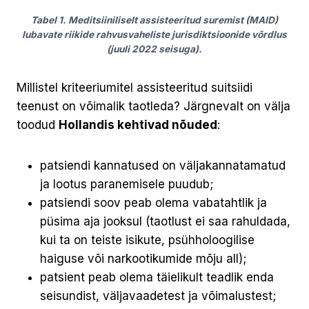
Tabel 1. Meditsiiniliselt assisteeritud suremist (MAID)
lubavate riikide rahvusvaheliste jurisdiktsioonide võrdlus
(juuli 2022 seisuga).
Millistel kriteeriumitel assisteeritud suitsiidi
teenust on võimalik taotleda? Järgnevalt on välja
toodud
Hollandis kehtivad nõuded
:
patsiendi kannatused on väljakannatamatud
ja lootus paranemisele puudub;
patsiendi soov peab olema vabatahtlik ja
püsima aja jooksul (taotlust ei saa rahuldada,
kui ta on teiste isikute, psühholoogilise
haiguse või narkootikumide mõju all);
patsient peab olema täielikult teadlik enda
seisundist, väljavaadetest ja võimalustest;