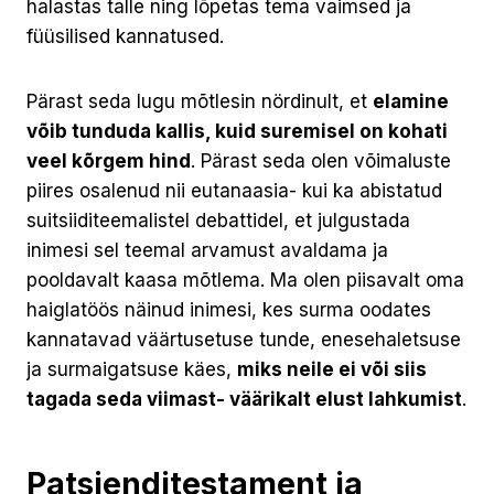
halastas talle ning lõpetas tema vaimsed ja
füüsilised kannatused.
Pärast seda lugu mõtlesin nördinult, et
elamine
võib tunduda kallis, kuid suremisel on kohati
veel kõrgem hind
. Pärast seda olen võimaluste
piires osalenud nii eutanaasia- kui ka abistatud
suitsiiditeemalistel debattidel, et julgustada
inimesi sel teemal arvamust avaldama ja
pooldavalt kaasa mõtlema. Ma olen piisavalt oma
haiglatöös näinud inimesi, kes surma oodates
kannatavad väärtusetuse tunde, enesehaletsuse
ja surmaigatsuse käes,
miks neile ei või siis
tagada seda viimast- väärikalt elust lahkumist
.
Patsienditestament ja