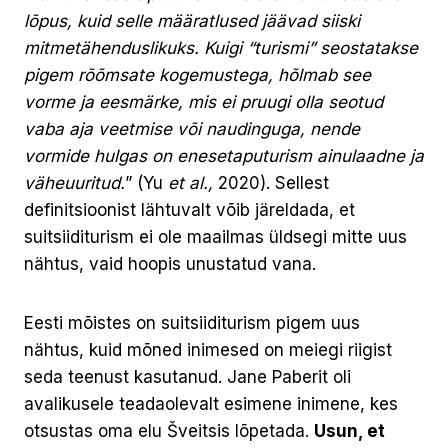
lõpus, kuid selle määratlused jäävad siiski
mitmetähenduslikuks. Kuigi “turismi” seostatakse
pigem rõõmsate kogemustega, hõlmab see
vorme ja eesmärke, mis ei pruugi olla seotud
vaba aja veetmise või naudinguga, nende
vormide hulgas on enesetaputurism ainulaadne ja
väheuuritud.
” (Yu
et al.,
2020). Sellest
definitsioonist lähtuvalt võib järeldada, et
suitsiiditurism ei ole maailmas üldsegi mitte uus
nähtus, vaid hoopis unustatud vana.
Eesti mõistes on suitsiiditurism pigem uus
nähtus, kuid mõned inimesed on meiegi riigist
seda teenust kasutanud. Jane Paberit oli
avalikusele teadaolevalt esimene inimene, kes
otsustas oma elu Šveitsis lõpetada.
Usun, et