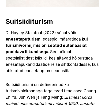
Suitsiiditurism
Dr Hayley Staintoni (2023) sõnul võib
enesetaputurism
i edaspidi määratleda
kui
turismivorm
i
, mis on seotud eutanaasiat
pooldava liikumisega.
See hõlmab
spetsialistidest isikuid, kes aitavad hõlbustada
enesetapukandidaatide reise sihtkohtadesse, kus
abistatud enesetapp on seaduslik.
Suitsiiditurismi on defineerinud ka
turismivaldkonnaga tegelevad teadlased Chung-
En Yu, Jun Wen ja Fang Meng: „
Esimest korda
mainiti enesetaputurismi mõistet 1900. aastate