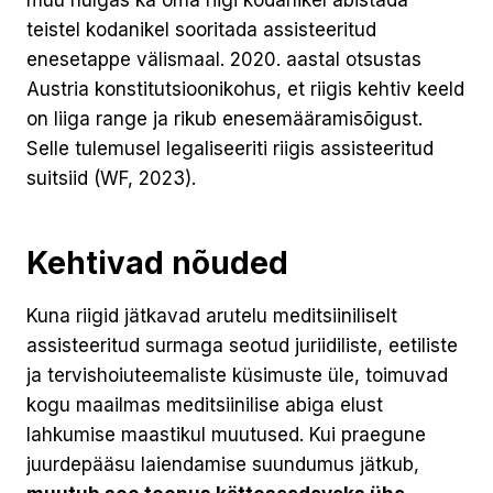
teistel kodanikel sooritada assisteeritud
enesetappe välismaal. 2020. aastal otsustas
Austria konstitutsioonikohus, et riigis kehtiv keeld
on liiga range ja rikub enesemääramisõigust.
Selle tulemusel legaliseeriti riigis assisteeritud
suitsiid (WF, 2023).
Kehtivad nõuded
Kuna riigid jätkavad arutelu meditsiiniliselt
assisteeritud surmaga seotud juriidiliste, eetiliste
ja tervishoiuteemaliste küsimuste üle, toimuvad
kogu maailmas meditsiinilise abiga elust
lahkumise maastikul muutused. Kui praegune
juurdepääsu laiendamise suundumus jätkub,