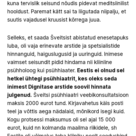
kuna tervislik seisund nõudis pidevat meditsiinilist
hooldust. Paremat kätt sai ta liigutada niipalju, et
suutis vajadusel kruusist kõrrega juua.
Selleks, et saada Šveitsist abistatud enesetapuks
luba, oli vaja erinevate arstide ja spetsialistide
hinnanguid, haiguslugusid ja uuringuid. Inimese
vaimset seisundit pidid hindama nii kliinline
psühholoog kui psühhiaater.
Eestis ei olnud sel
hetkel ühtegi psühhiaatrit, kes oleks seda
inimest Dignitase arstide soovil hinnata
julgenud.
Šveitsi psühhiaatri veebikonsultatsioon
maksis 2000 eurot tund. Kirjavahetus käis posti
teel ja võttis aega nädalaid, mõnikord isegi kuid.
Kogu protsessi maksumus oli sel ajal 15 000
eurot, kuid nn kolmanda maailma riikidele, sh
Eestile oli võimalus teha kliiniku poolt soodushind.