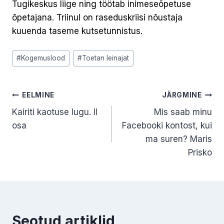
Tugikeskus liige ning töötab inimeseõpetuse
õpetajana. Triinul on raseduskriisi nõustaja
kuuenda taseme kutsetunnistus.
Post
#
Kogemuslood
#
Toetan leinajat
Tags:
Navigeerimine
EELMINE
JÄRGMINE
Kairiti kaotuse lugu. II
Mis saab minu
osa
Facebooki kontost, kui
ma suren? Maris
Prisko
Seotud artiklid