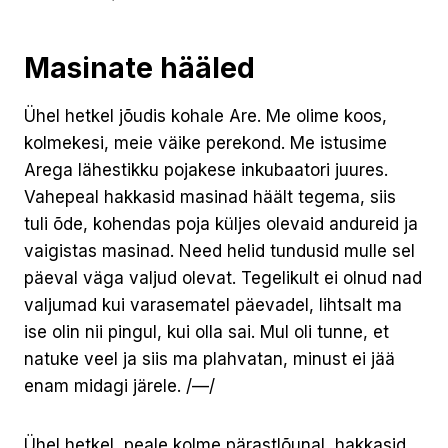
Masinate hääled
Ühel hetkel jõudis kohale Are. Me olime koos,
kolmekesi, meie väike perekond. Me istusime
Arega lähestikku pojakese inkubaatori juures.
Vahepeal hakkasid masinad häält tegema, siis
tuli õde, kohendas poja küljes olevaid andureid ja
vaigistas masinad. Need helid tundusid mulle sel
päeval väga valjud olevat. Tegelikult ei olnud nad
valjumad kui varasematel päevadel, lihtsalt ma
ise olin nii pingul, kui olla sai. Mul oli tunne, et
natuke veel ja siis ma plahvatan, minust ei jää
enam midagi järele. /—/
Ühel hetkel, peale kolme pärastlõunal, hakkasid