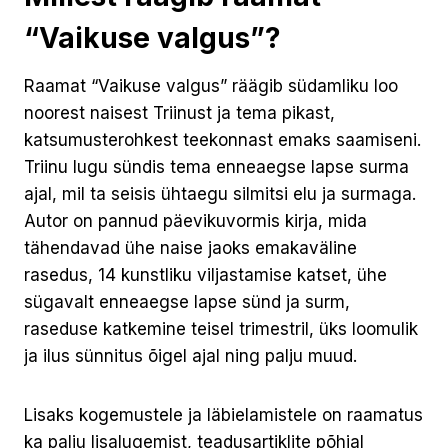
“Vaikuse valgus”?
Raamat “Vaikuse valgus” räägib südamliku loo
noorest naisest Triinust ja tema pikast,
katsumusterohkest teekonnast emaks saamiseni.
Triinu lugu sündis tema enneaegse lapse surma
ajal, mil ta seisis ühtaegu silmitsi elu ja surmaga.
Autor on pannud päevikuvormis kirja, mida
tähendavad ühe naise jaoks emakaväline
rasedus, 14 kunstliku viljastamise katset, ühe
sügavalt enneaegse lapse sünd ja surm,
raseduse katkemine teisel trimestril, üks loomulik
ja ilus sünnitus õigel ajal ning palju muud.
Lisaks kogemustele ja läbielamistele on raamatus
ka palju lisalugemist, teadusartiklite põhjal