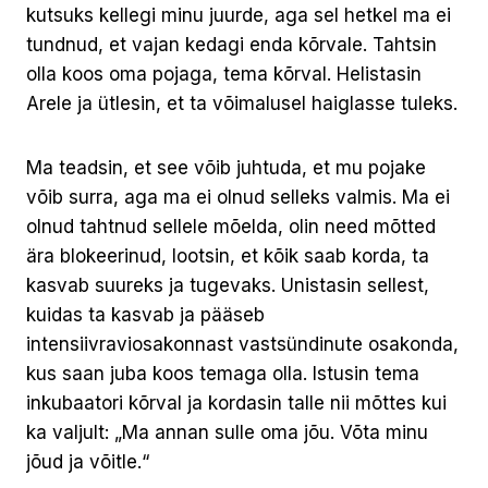
kutsuks kellegi minu juurde, aga sel hetkel ma ei
tundnud, et vajan kedagi enda kõrvale. Tahtsin
olla koos oma pojaga, tema kõrval. Helistasin
Arele ja ütlesin, et ta võimalusel haiglasse tuleks.
Ma teadsin, et see võib juhtuda, et mu pojake
võib surra, aga ma ei olnud selleks valmis. Ma ei
olnud tahtnud sellele mõelda, olin need mõtted
ära blokeerinud, lootsin, et kõik saab korda, ta
kasvab suureks ja tugevaks. Unistasin sellest,
kuidas ta kasvab ja pääseb
intensiivraviosakonnast vastsündinute osakonda,
kus saan juba koos temaga olla. Istusin tema
inkubaatori kõrval ja kordasin talle nii mõttes kui
ka valjult: „Ma annan sulle oma jõu. Võta minu
jõud ja võitle.“