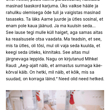
masinad taaskord karjuma. Üks vaikse hääle ja
rahuliku olemisega õde tuli ja vaigistas masinad
tasaseks. Ta läks Aarne juurde ja ütles sosinal, et
enam pole kaua jäänud. Ja ma kuulsin seda…
See lause tegi mulle küll haiget, aga samas aitas
ka reaalsusele otsa vaadata. Ma teadsin, et see,
mis ta ütles, oli tõsi, mul oli vaja seda kuulda, et
keegi seda ütleks, kinnitaks. See aitas mul
järgnevaga leppida. Nagu on kirjutanud Mihkel
Raud: „Aeg-ajalt näib, et armastus surmaga käe-
kõrval käib. On hetki, mil näib, et kõik, mis sa
suudad, on korraga läind.“ Need olid need hetked.