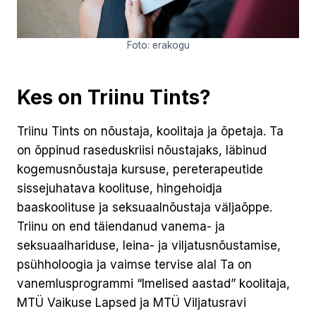
Foto: erakogu
Kes on Triinu Tints?
Triinu Tints on nõustaja, koolitaja ja õpetaja. Ta
on õppinud raseduskriisi nõustajaks, läbinud
kogemusnõustaja kursuse, pereterapeutide
sissejuhatava koolituse, hingehoidja
baaskoolituse ja seksuaalnõustaja väljaõppe.
Triinu on end täiendanud vanema- ja
seksuaalhariduse, leina- ja viljatusnõustamise,
psühholoogia ja vaimse tervise alal Ta on
vanemlusprogrammi “Imelised aastad” koolitaja,
MTÜ Vaikuse Lapsed ja MTÜ Viljatusravi