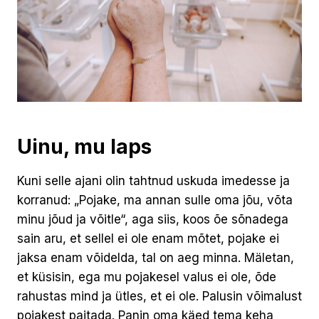
Uinu, mu laps
Kuni selle ajani olin tahtnud uskuda imedesse ja
korranud: „Pojake, ma annan sulle oma jõu, võta
minu jõud ja võitle“, aga siis, koos õe sõnadega
sain aru, et sellel ei ole enam mõtet, pojake ei
jaksa enam võidelda, tal on aeg minna. Mäletan,
et küsisin, ega mu pojakesel valus ei ole, õde
rahustas mind ja ütles, et ei ole. Palusin võimalust
pojakest paitada. Panin oma käed tema keha