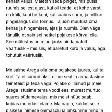
kehast väljus. Mäletan seda pinget, mis püsis
ruumis sellest ajast, kui oli teada, et kohe varsti
on kõik, kuni hetkeni, kui saabus surm, ja milline
pingelangus siis toimus. Tajusin muutust oma
kehas ja hingamises, ajas ja ruumis. Olen väga
tänulik, et sain sel hetkel pojakese kõrval olla.
See mälestus on minu jaoks hindamatult
väärtuslik – mis siis, et ääretult kurb ja valus, aga
tohutult väärtuslik.
Me saime Arega olla oma pojakese juures, kui ta
suri. Ta ei surnud üksi, olime seal ja armastasime
teineteist ja teda väga. Pojake oli läinud ja meie
Arega istusime tema voodi ees, murest murtud,
suures südamevalus, mis meist nüüd saab,
kuidas me edasi elame. Ma nägin, kuidas selle
pisikese inimese olemasolu ja lahkumine mind ja