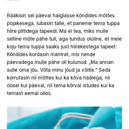
Rääkisin sel päeval haiglasse kõndides mõttes
pojakesega, lubasin talle, et paneme tema tuppa
hiire piltidega tapeedi. Ma ei tea, miks mulle
selline mõte pähe tuli, aga tundus oluline, et meie
koju tema tuppa saaks just hiirekestega tapeet.
Kõndides kordasin mantrat, mis nende
päevadega mulle pähe oli kulunud: „Ma annan
sulle oma jõu. Võta minu jõud ja võitle.“ Seda
korrutasin nii mõttes kui ka kõva häälega, nii
öösel kui päeval, nii tema kõrval istudes kui ka
temast eemal olles.