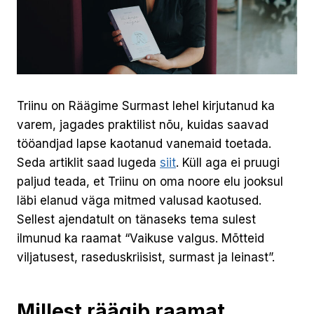
Triinu on Räägime Surmast lehel kirjutanud ka
varem, jagades praktilist nõu, kuidas saavad
tööandjad lapse kaotanud vanemaid toetada.
Seda artiklit saad lugeda
siit
. Küll aga ei pruugi
paljud teada, et Triinu on oma noore elu jooksul
läbi elanud väga mitmed valusad kaotused.
Sellest ajendatult on tänaseks tema sulest
ilmunud ka raamat “Vaikuse valgus. Mõtteid
viljatusest, raseduskriisist, surmast ja leinast”.
Millest räägib raamat