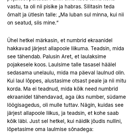
vastu, ta oli nii pisike ja habras. Silitasin teda
õrnalt ja ütlesin talle: „Ma luban sul minna, kui nii
on seatud, siis mine.“
Ühel hetkel märkasin, et numbrid ekraanidel
hakkavad järjest allapoole liikuma. Teadsin, mida
see tähendab. Palusin Aret, et laulaksime
pojakesele koos. Laulsime talle tasasel häälel
sedasama unelaulu, mida ma päeval laulnud olin.
Kui laul lõppes, alustasime otsast peale ja nii mitu
korda. Ma ei teadnud, mida kõik need numbrid
ekraanidel tähendavad, aga üks number, südame
löögisagedus, oli mulle tuttav. Nägin, kuidas see
järjest allapoole liikus, ja teadsin, et kohe saab
kõik läbi. Just sel hetkel, kui näidik jõudis nullini,
lõpetasime oma laulmise sõnadega: