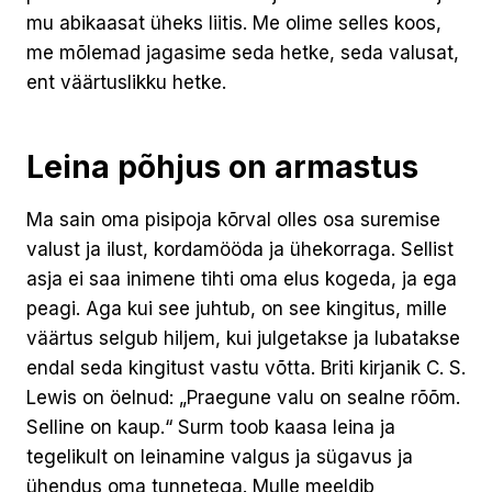
mu abikaasat üheks liitis. Me olime selles koos,
me mõlemad jagasime seda hetke, seda valusat,
ent väärtuslikku hetke.
Leina põhjus on armastus
Ma sain oma pisipoja kõrval olles osa suremise
valust ja ilust, kordamööda ja ühekorraga. Sellist
asja ei saa inimene tihti oma elus kogeda, ja ega
peagi. Aga kui see juhtub, on see kingitus, mille
väärtus selgub hiljem, kui julgetakse ja lubatakse
endal seda kingitust vastu võtta. Briti kirjanik C. S.
Lewis on öelnud: „Praegune valu on sealne rõõm.
Selline on kaup.“ Surm toob kaasa leina ja
tegelikult on leinamine valgus ja sügavus ja
ühendus oma tunnetega. Mulle meeldib