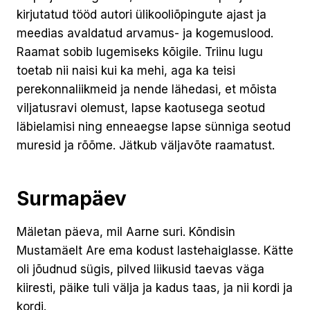
kirjutatud tööd autori ülikooliõpingute ajast ja
meedias avaldatud arvamus- ja kogemuslood.
Raamat sobib lugemiseks kõigile. Triinu lugu
toetab nii naisi kui ka mehi, aga ka teisi
perekonnaliikmeid ja nende lähedasi, et mõista
viljatusravi olemust, lapse kaotusega seotud
läbielamisi ning enneaegse lapse sünniga seotud
muresid ja rõõme. Jätkub väljavõte raamatust.
Surmapäev
Mäletan päeva, mil Aarne suri. Kõndisin
Mustamäelt Are ema kodust lastehaiglasse. Kätte
oli jõudnud sügis, pilved liikusid taevas väga
kiiresti, päike tuli välja ja kadus taas, ja nii kordi ja
kordi.