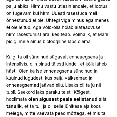
palju abiks. Hirmu vastu ütlesin endale, et lootus
on tugevam kui hirm. Uuesti rasestuda meil
õnnestunud ei ole. Ühtegi viga minus ega mehes
ei ole leitud. Aga võib-olla hoiab alateadvuse
hirm rasestumist ära, kes teab. Võimalik, et Marii
pidigi meie ainus bioloogiline laps olema.
Kuigi ta oli sündinud sügavalt enneaegsena ja
intensiivis, olin olnud täiesti kindel, et kõik läheb
hästi. Olen ka ise enneaegsena sündinud ja
kuulnud lugudest, kus palju väiksemad ja
enneaegsemad jäävad ellu. Lisaks oli ta ju nii
tubli. Seekord läks paraku teisti. Kõigest
hoolimata
olen algusest peale eelistanud olla
tänulik
, et ta tuli ja oli selle lühikese aja koos
meiega, mitte vaevata pead mõttega, et mis ta