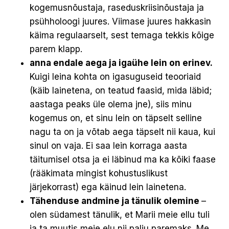
kogemusnõustaja, raseduskriisinõustaja ja
psühholoogi juures. Viimase juures hakkasin
käima regulaarselt, sest temaga tekkis kõige
parem klapp.
anna endale aega ja igaühe lein on erinev.
Kuigi leina kohta on igasuguseid teooriaid
(käib lainetena, on teatud faasid, mida läbid;
aastaga peaks üle olema jne), siis minu
kogemus on, et sinu lein on täpselt selline
nagu ta on ja võtab aega täpselt nii kaua, kui
sinul on vaja. Ei saa lein korraga aasta
täitumisel otsa ja ei läbinud ma ka kõiki faase
(rääkimata mingist kohustuslikust
järjekorrast) ega käinud lein lainetena.
Tähenduse andmine ja tänulik olemine
–
olen südamest tänulik, et Marii meie ellu tuli
ja ta muutis meie elu nii palju paremaks. Me