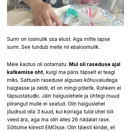
Surm on loomulik osa elust. Aga mitte lapse
surm. See tundub meile nii ebaloomulik.
Meie kaotus oli ootamatu.
Mul oli raseduse ajal
katkemise oht
, kuigi ma päris täpselt ei teagi
miks. Sattusin raseduse alguses kõhuvaludega
haiglasse ja öeldi, et on mingi põletik. Rohkem ei
täpsustatudki. Jäin haiguslehele ja ühtegi muud
piirangut mulle ei seatud. Olin haiguslehel
jõudnud olla 3 kuud, kui korraga tulid ühel ööl
veed ära, aga ma olin alles 26 nädalat rase.
Sõitsime kiiresti EMOsse. Olin täiesti kindel, et