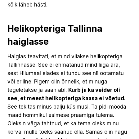
kõik läheb hästi.
Helikopteriga Tallinna
haiglasse
Haiglas teavitati, et mind viiakse helikopteriga
Tallinnasse. See ei ehmatanud mind liiga ära,
sest Hiiumaal elades ei tundu see nii ootamatu
või eriline. Pigem olin õnnelik, et minuga
tegeletakse ja saan abi.
Kurb ja ka veider oli
see, et meest helikopteriga kaasa ei võetud.
See tekitas minus palju küsimusi. Ta pidi mööda
maad hommikul esimese praamiga tulema.
Oleksin väga tahtnud, et ka tema oleks minu
kõrval mulle toeks saanud olla. Samas olin nagu