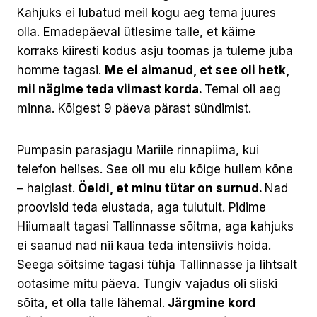
Kahjuks ei lubatud meil kogu aeg tema juures
olla. Emadepäeval ütlesime talle, et käime
korraks kiiresti kodus asju toomas ja tuleme juba
homme tagasi.
Me ei aimanud, et see oli hetk,
mil nägime teda viimast korda.
Temal oli aeg
minna. Kõigest 9 päeva pärast sündimist.
Pumpasin parasjagu Mariile rinnapiima, kui
telefon helises. See oli mu elu kõige hullem kõne
– haiglast.
Öeldi, et minu tütar on surnud.
Nad
proovisid teda elustada, aga tulutult. Pidime
Hiiumaalt tagasi Tallinnasse sõitma, aga kahjuks
ei saanud nad nii kaua teda intensiivis hoida.
Seega sõitsime tagasi tühja Tallinnasse ja lihtsalt
ootasime mitu päeva. Tungiv vajadus oli siiski
sõita, et olla talle lähemal.
Järgmine kord