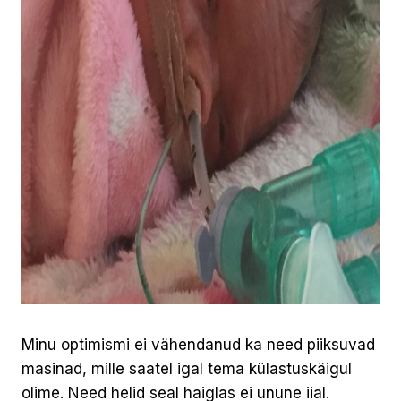
Minu optimismi ei vähendanud ka need piiksuvad
masinad, mille saatel igal tema külastuskäigul
olime. Need helid seal haiglas ei unune iial.