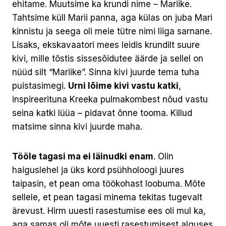
ehitame. Muutsime ka krundi nime – Mariike.
Tahtsime küll Marii panna, aga külas on juba Mari
kinnistu ja seega oli meie tütre nimi liiga sarnane.
Lisaks, ekskavaatori mees leidis krundilt suure
kivi, mille tõstis sissesõidutee äärde ja sellel on
nüüd silt “Mariike”. Sinna kivi juurde tema tuha
puistasimegi.
Urni lõime kivi vastu katki
,
inspireerituna Kreeka pulmakombest nõud vastu
seina katki lüüa – pidavat õnne tooma. Killud
matsime sinna kivi juurde maha.
Tööle tagasi ma ei läinudki enam
. Olin
haiguslehel ja üks kord psühholoogi juures
taipasin, et pean oma töökohast loobuma. Mõte
sellele, et pean tagasi minema tekitas tugevalt
ärevust. Hirm uuesti rasestumise ees oli mul ka,
aga samas oli mõte uuesti rasestumisest alguses