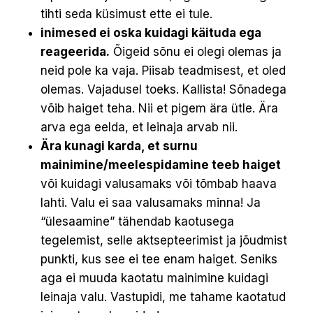
tihti seda küsimust ette ei tule.
inimesed ei oska kuidagi käituda ega
reageerida.
Õigeid sõnu ei olegi olemas ja
neid pole ka vaja. Piisab teadmisest, et oled
olemas. Vajadusel toeks. Kallista! Sõnadega
võib haiget teha. Nii et pigem ära ütle. Ära
arva ega eelda, et leinaja arvab nii.
Ära kunagi karda, et surnu
mainimine/meelespidamine teeb haiget
või kuidagi valusamaks või tõmbab haava
lahti. Valu ei saa valusamaks minna! Ja
“ülesaamine” tähendab kaotusega
tegelemist, selle aktsepteerimist ja jõudmist
punkti, kus see ei tee enam haiget. Seniks
aga ei muuda kaotatu mainimine kuidagi
leinaja valu. Vastupidi, me tahame kaotatud