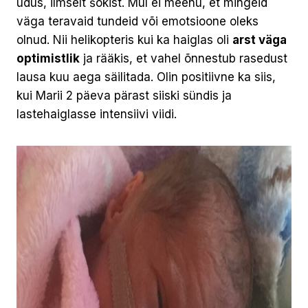
udus, ilmselt šokist. Mul ei meenu, et mingeid
väga teravaid tundeid või emotsioone oleks
olnud. Nii helikopteris kui ka haiglas oli
arst väga
optimistlik
ja rääkis, et vahel õnnestub rasedust
lausa kuu aega säilitada. Olin positiivne ka siis,
kui Marii 2 päeva pärast siiski sündis ja
lastehaiglasse intensiivi viidi.