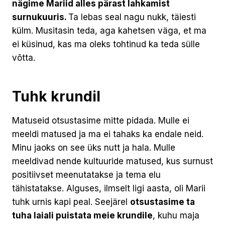
nägime Mariid alles pärast lahkamist
surnukuuris.
Ta lebas seal nagu nukk, täiesti
külm. Musitasin teda, aga kahetsen väga, et ma
ei küsinud, kas ma oleks tohtinud ka teda sülle
võtta.
Tuhk krundil
Matuseid otsustasime mitte pidada. Mulle ei
meeldi matused ja ma ei tahaks ka endale neid.
Minu jaoks on see üks nutt ja hala. Mulle
meeldivad nende kultuuride matused, kus surnust
positiivset meenutatakse ja tema elu
tähistatakse. Alguses, ilmselt ligi aasta, oli Marii
tuhk urnis kapi peal. Seejärel
otsustasime ta
tuha laiali puistata meie krundile
, kuhu maja