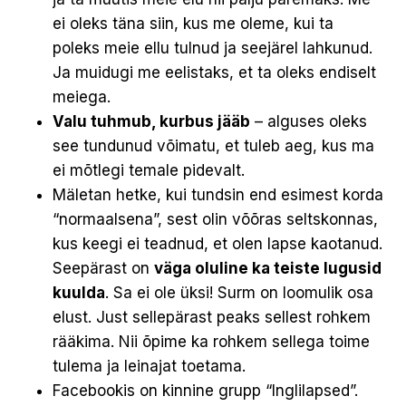
ei oleks täna siin, kus me oleme, kui ta
poleks meie ellu tulnud ja seejärel lahkunud.
Ja muidugi me eelistaks, et ta oleks endiselt
meiega.
Valu tuhmub, kurbus jääb
– alguses oleks
see tundunud võimatu, et tuleb aeg, kus ma
ei mõtlegi temale pidevalt.
Mäletan hetke, kui tundsin end esimest korda
“normaalsena”, sest olin võõras seltskonnas,
kus keegi ei teadnud, et olen lapse kaotanud.
Seepärast on
väga oluline ka teiste lugusid
kuulda
. Sa ei ole üksi! Surm on loomulik osa
elust. Just sellepärast peaks sellest rohkem
rääkima. Nii õpime ka rohkem sellega toime
tulema ja leinajat toetama.
Facebookis on kinnine grupp “Inglilapsed”.