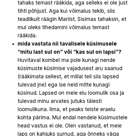
tahaks temast rääkida, aga selleks ei ole just
tihti põhjust. Aga kui võimalus tekib, siis
teadlikult räägin Mariist. Sisimas tahaksin, et
mul oleks tihedamini võimalus temast
rääkida.
mida vastata nii tavalisele küsimusele
“mitu last sul on” või “kas sul on lapsi”?
Huvitaval kombel ma pole kunagi nende
küsimuste küsimise vajadusest aru saanud
(rääkimata sellest, et millal teil siis lapsed
tulevad jne) ega ise neid mitte kunagi
küsinud. Lapsed on meie elu loomulik osa ja
tulevad minu arvates jutuks täiesti
loomulikuna. Ilma, et peaks teiste eraelu
kohta pärima. Mul endal nendele küsimustele
head vastus ei ole. Olen vastanud, et meie
laps on kahjuks surnud, aga õnneks väga