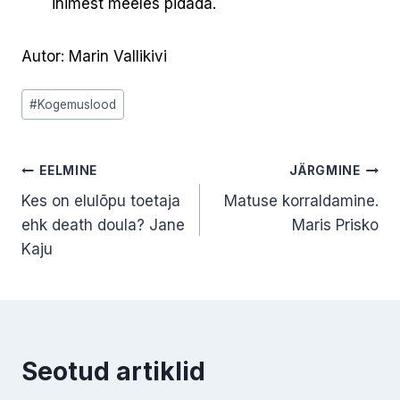
inimest meeles pidada.
Autor: Marin Vallikivi
Post
#
Kogemuslood
Tags:
Navigeerimine
EELMINE
JÄRGMINE
Kes on elulõpu toetaja
Matuse korraldamine.
ehk death doula? Jane
Maris Prisko
Kaju
Seotud artiklid