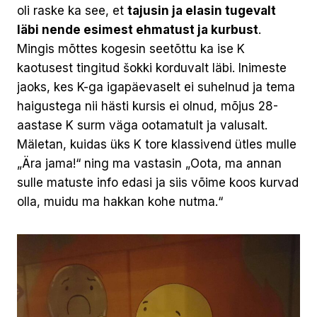
oli raske ka see, et
tajusin ja elasin tugevalt
läbi nende esimest ehmatust ja kurbust
.
Mingis mõttes kogesin seetõttu ka ise K
kaotusest tingitud šokki korduvalt läbi. Inimeste
jaoks, kes K-ga igapäevaselt ei suhelnud ja tema
haigustega nii hästi kursis ei olnud, mõjus 28-
aastase K surm väga ootamatult ja valusalt.
Mäletan, kuidas üks K tore klassivend ütles mulle
„Ära jama!“ ning ma vastasin „Oota, ma annan
sulle matuste info edasi ja siis võime koos kurvad
olla, muidu ma hakkan kohe nutma.“