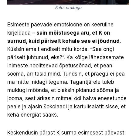
Foto: erakogu
Esimeste päevade emotsioone on keeruline
kirjeldada –
sain mõistusega aru, et K on
surnud, kuid päriselt kohale see ei jõudnud
.
Küsisin emalt endiselt mitu korda: “See ongi
päriselt juhtunud, eks?”. Ka kõige lähedasemate
inimeste hoolitsevad õpetussõnad, et pean
sööma, ärritasid mind. Tundsin, et praegu ei pea
ma mitte midagi tegema. Tagantjärele tuleb
muidugi möönda, et oleksin pidanud sööma ja
jooma, sest ärkasin mitmel ööl halva enesetunde
peale ja ajasin šokolaadi ja kartulisalatit sisse, et
keha energiat saaks.
Keskendusin pärast K surma esimesest päevast