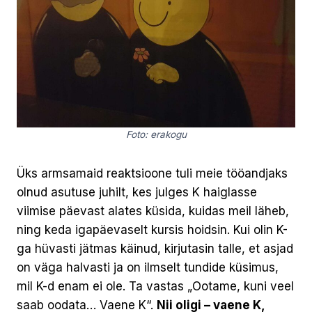
Foto: erakogu
Üks armsamaid reaktsioone tuli meie tööandjaks
olnud asutuse juhilt, kes julges K haiglasse
viimise päevast alates küsida, kuidas meil läheb,
ning keda igapäevaselt kursis hoidsin. Kui olin K-
ga hüvasti jätmas käinud, kirjutasin talle, et asjad
on väga halvasti ja on ilmselt tundide küsimus,
mil K-d enam ei ole. Ta vastas „Ootame, kuni veel
saab oodata… Vaene K“.
Nii oligi – vaene K,