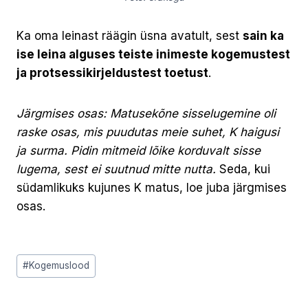
Ka oma leinast räägin üsna avatult, sest
sain ka
ise leina alguses teiste inimeste kogemustest
ja protsessikirjeldustest toetust
.
Järgmises osas: Matusekõne sisselugemine oli
raske osas, mis puudutas meie suhet, K haigusi
ja surma. Pidin mitmeid lõike korduvalt sisse
lugema, sest ei suutnud mitte nutta.
Seda, kui
südamlikuks kujunes K matus, loe juba järgmises
osas.
Post
#
Kogemuslood
Tags: