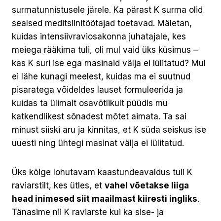
surmatunnistusele järele. Ka pärast K surma olid
sealsed meditsiinitöötajad toetavad. Mäletan,
kuidas intensiivraviosakonna juhatajale, kes
meiega rääkima tuli, oli mul vaid üks küsimus –
kas K suri ise ega masinaid välja ei lülitatud? Mul
ei lähe kunagi meelest, kuidas ma ei suutnud
pisaratega võideldes lauset formuleerida ja
kuidas ta ülimalt osavõtlikult püüdis mu
katkendlikest sõnadest mõtet aimata. Ta sai
minust siiski aru ja kinnitas, et K süda seiskus ise
uuesti ning ühtegi masinat välja ei lülitatud.
Üks kõige lohutavam kaastundeavaldus tuli K
raviarstilt, kes ütles, et
vahel võetakse liiga
head inimesed siit maailmast kiiresti ingliks
.
Tänasime nii K raviarste kui ka sise- ja