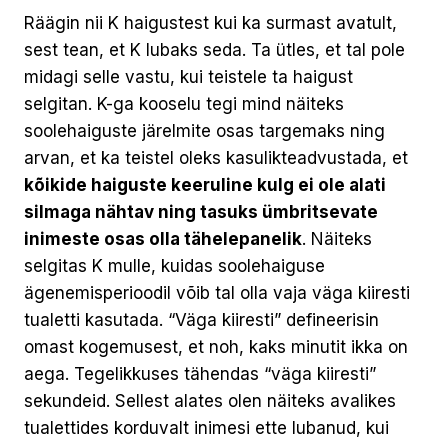
Räägin nii K haigustest kui ka surmast avatult,
sest tean, et K lubaks seda. Ta ütles, et tal pole
midagi selle vastu, kui teistele ta haigust
selgitan. K-ga kooselu tegi mind näiteks
soolehaiguste järelmite osas targemaks ning
arvan, et ka teistel oleks kasulikteadvustada, et
kõikide haiguste keeruline kulg ei ole alati
silmaga nähtav ning tasuks ümbritsevate
inimeste osas olla tähelepanelik
. Näiteks
selgitas K mulle, kuidas soolehaiguse
ägenemisperioodil võib tal olla vaja väga kiiresti
tualetti kasutada. “Väga kiiresti” defineerisin
omast kogemusest, et noh, kaks minutit ikka on
aega. Tegelikkuses tähendas “väga kiiresti”
sekundeid. Sellest alates olen näiteks avalikes
tualettides korduvalt inimesi ette lubanud, kui