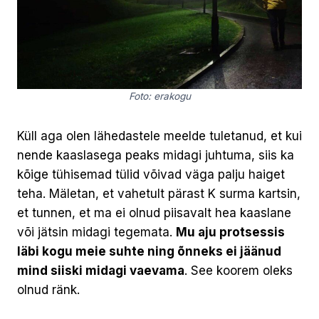
Foto: erakogu
Küll aga olen lähedastele meelde tuletanud, et kui
nende kaaslasega peaks midagi juhtuma, siis ka
kõige tühisemad tülid võivad väga palju haiget
teha. Mäletan, et vahetult pärast K surma kartsin,
et tunnen, et ma ei olnud piisavalt hea kaaslane
või jätsin midagi tegemata.
Mu aju protsessis
läbi kogu meie suhte ning õnneks ei jäänud
mind siiski midagi vaevama
. See koorem oleks
olnud ränk.