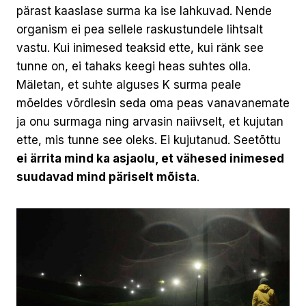
pärast kaaslase surma ka ise lahkuvad. Nende
organism ei pea sellele raskustundele lihtsalt
vastu. Kui inimesed teaksid ette, kui ränk see
tunne on, ei tahaks keegi heas suhtes olla.
Mäletan, et suhte alguses K surma peale
mõeldes võrdlesin seda oma peas vanavanemate
ja onu surmaga ning arvasin naiivselt, et kujutan
ette, mis tunne see oleks. Ei kujutanud. Seetõttu
ei ärrita mind ka asjaolu, et vähesed inimesed
suudavad mind päriselt mõista
.