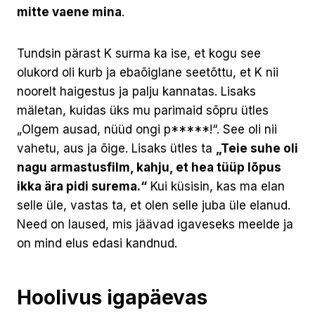
mitte vaene mina
.
Tundsin pärast K surma ka ise, et kogu see
olukord oli kurb ja ebaõiglane seetõttu, et K nii
noorelt haigestus ja palju kannatas. Lisaks
mäletan, kuidas üks mu parimaid sõpru ütles
„Olgem ausad, nüüd ongi p*****!“. See oli nii
vahetu, aus ja õige. Lisaks ütles ta
„Teie suhe oli
nagu armastusfilm, kahju, et hea tüüp lõpus
ikka ära pidi surema.“
Kui küsisin, kas ma elan
selle üle, vastas ta, et olen selle juba üle elanud.
Need on laused, mis jäävad igaveseks meelde ja
on mind elus edasi kandnud.
Hoolivus igapäevas