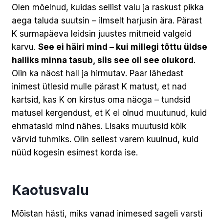
Olen mõelnud, kuidas sellist valu ja raskust pikka
aega taluda suutsin – ilmselt harjusin ära. Pärast
K surmapäeva leidsin juustes mitmeid valgeid
karvu.
See ei häiri mind – kui millegi tõttu üldse
halliks minna tasub, siis see oli see olukord
.
Olin ka näost hall ja hirmutav. Paar lähedast
inimest ütlesid mulle pärast K matust, et nad
kartsid, kas K on kirstus oma näoga – tundsid
matusel kergendust, et K ei olnud muutunud, kuid
ehmatasid mind nähes. Lisaks muutusid kõik
värvid tuhmiks. Olin sellest varem kuulnud, kuid
nüüd kogesin esimest korda ise.
Kaotusvalu
Mõistan hästi, miks vanad inimesed sageli varsti