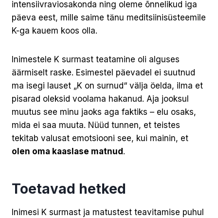
intensiivraviosakonda ning oleme õnnelikud iga
päeva eest, mille saime tänu meditsiinisüsteemile
K-ga kauem koos olla.
Inimestele K surmast teatamine oli alguses
äärmiselt raske. Esimestel päevadel ei suutnud
ma isegi lauset „K on surnud“ välja öelda, ilma et
pisarad oleksid voolama hakanud. Aja jooksul
muutus see minu jaoks aga faktiks – elu osaks,
mida ei saa muuta. Nüüd tunnen, et teistes
tekitab valusat emotsiooni see, kui mainin, et
olen oma kaaslase matnud
.
Toetavad hetked
Inimesi K surmast ja matustest teavitamise puhul