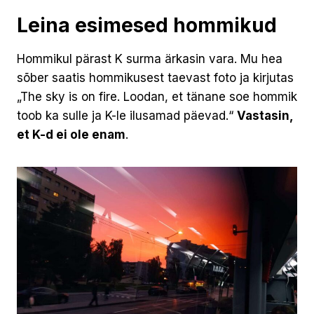
Leina esimesed hommikud
Hommikul pärast K surma ärkasin vara. Mu hea
sõber saatis hommikusest taevast foto ja kirjutas
„The sky is on fire. Loodan, et tänane soe hommik
toob ka sulle ja K-le ilusamad päevad.“
Vastasin,
et K-d ei ole enam
.