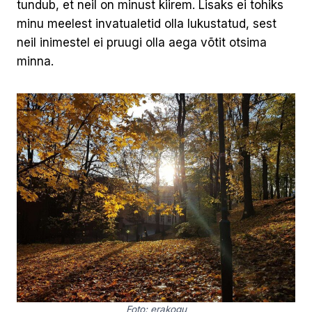
tundub, et neil on minust kiirem. Lisaks ei tohiks
minu meelest invatualetid olla lukustatud, sest
neil inimestel ei pruugi olla aega võtit otsima
minna.
Foto: erakogu