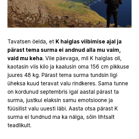
Tavatsen öelda, et
K haiglas viibimise ajal ja
pärast tema surma ei andnud alla mu vaim,
vaid mu keha
. Viie päevaga, mil K haiglas oli,
kaotasin viis kilo ja kaalusin oma 156 cm pikkuse
juures 48 kg. Pärast tema surma tundsin ligi
üheksa kuud teravat valu rindkeres. Sama tunne
on kordunud septembris igal aastal pärast ta
surma, justkui elaksin samu emotsioone ja
füüsilist valu uuesti läbi. Aasta otsa pärast K
surma ei tundnud ma ka nälga, sõin lihtsalt
teadlikult.