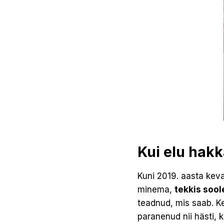
Kui elu hak
Kuni 2019. aasta kevad
minema,
tekkis sool
teadnud, mis saab. Ke
paranenud nii hästi, k