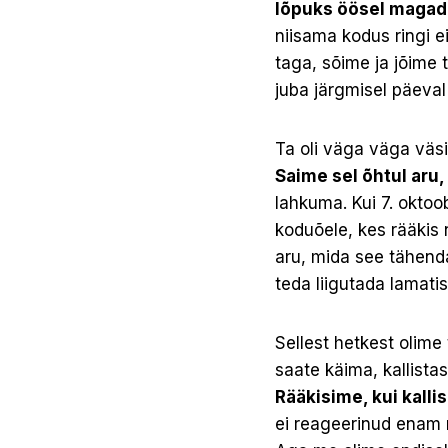
lõpuks öösel magad
niisama kodus ringi ei
taga, sõime ja jõime 
juba järgmisel päeval
Ta oli väga väga väsi
Saime sel õhtul aru,
lahkuma. Kui 7. oktoo
koduõele, kes rääkis 
aru, mida see tähenda
teda liigutada lamatis
Sellest hetkest olime
saate käima, kallistas
Rääkisime, kui kallis
ei reageerinud enam m