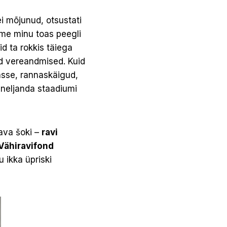
ei mõjunud, otsustati
ime minu toas peegli
id ta rokkis täiega
tud vereandmised. Kuid
asse, rannaskäigud,
a neljanda staadiumi
ava šoki –
ravi
Vähiravifond
 ikka üpriski