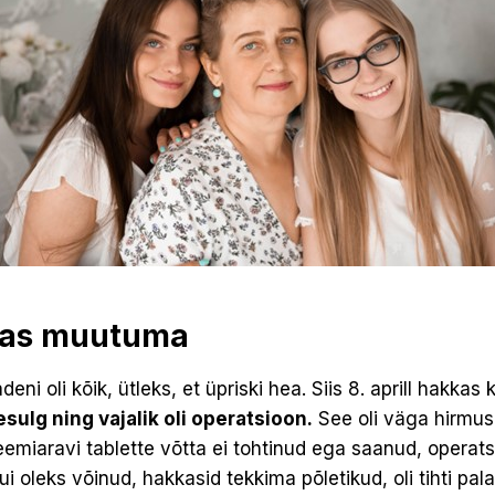
kas muutuma
eni oli kõik, ütleks, et üpriski hea. Siis 8. aprill hakkas
esulg ning vajalik oli operatsioon.
See oli väga hirmus
emiaravi tablette võtta ei tohtinud ega saanud, operats
ui oleks võinud, hakkasid tekkima põletikud, oli tihti pa