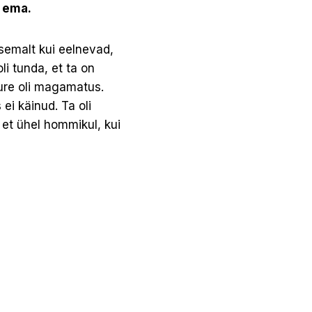
e ema.
ksemalt kui eelnevad,
i tunda, et ta on
ure oli magamatus.
ei käinud. Ta oli
, et ühel hommikul, kui