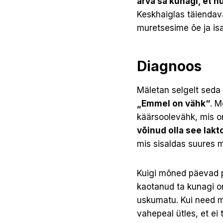
arva sa kunagi, et 
Keskhaiglas täiendava
muretsesime õe ja isa
Diagnoos
Mäletan selgelt seda 
„Emmel on vähk“
. M
käärsoolevähk, mis o
võinud olla see lak
mis sisaldas suures m
Kuigi mõned päevad pä
kaotanud ta kunagi om
uskumatu. Kui need mõ
vahepeal ütles, et ei