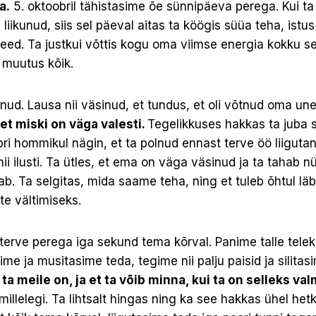
a.
5. oktoobril tähistasime õe sünnipäeva perega. Kui 
 liikunud, siis sel päeval aitas ta köögis süüa teha, ist
teed. Ta justkui võttis kogu oma viimse energia kokku s
 muutus kõik.
nud. Lausa nii väsinud, et tundus, et oli võtnud oma uner
 et miski on väga valesti.
Tegelikkuses hakkas ta juba s
bri hommikul nägin, et ta polnud ennast terve öö liigutan
nii ilusti. Ta ütles, et ema on väga väsinud ja ta tahab 
b. Ta selgitas, mida saame teha, ning et tuleb õhtul läbi
te vältimiseks.
 terve perega iga sekund tema kõrval. Panime talle tel
ime ja musitasime teda, tegime nii palju paisid ja silita
 ta meile on, ja et ta võib minna, kui ta on selleks val
illelegi. Ta lihtsalt hingas ning ka see hakkas ühel het