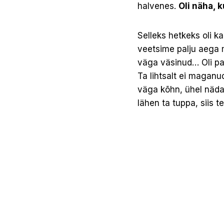
halvenes.
Oli näha, 
Selleks hetkeks oli k
veetsime palju aega m
väga väsinud… Oli pa
Ta lihtsalt ei maganu
väga kõhn, ühel nädala
lähen ta tuppa, siis t