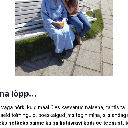
nna lõpp…
li väga nõrk, kuid maal üles kasvanud naisena, tahtis ta
seid toiminguid, poeskäigud jms tegin mina, siis endaga s
eks hetkeks saime ka palliatiivravi koduõe teenust, t