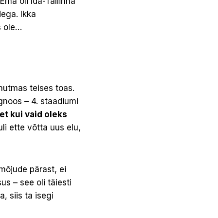
 Ema oli Ida-Tallinna
dega. Ikka
s ole…
nutmas teises toas.
agnoos – 4. staadiumi
et kui vaid oleks
i ette võtta uus elu,
mõjude pärast, ei
s – see oli täiesti
 siis ta isegi