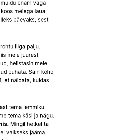
ta muidu enam väga
us koos meiega laua
elleks päevaks, sest
ohtu liiga palju.
iis meie juurest
ud, helistasin meie
nüüd puhata. Sain kohe
, et näidata, kuidas
ekast tema lemmiku
sime tema käsi ja nägu.
mis.
Mingil hetkel ta
kel vaikseks jääma.