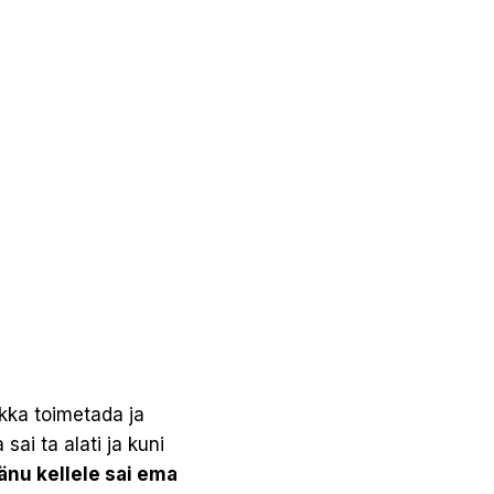
 ikka toimetada ja
ai ta alati ja kuni
änu kellele sai ema