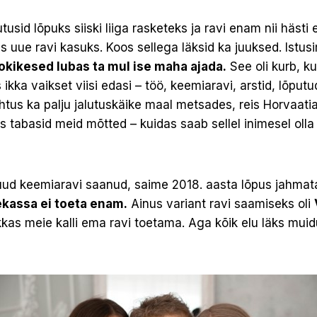
sid lõpuks siiski liiga rasketeks ja ravi enam nii hästi 
s uue ravi kasuks. Koos sellega läksid ka juuksed. Istus
kikesed lubas ta mul ise maha ajada.
See oli kurb, ku
s ikka vaikset viisi edasi – töö, keemiaravi, arstid, lõpu
htus ka palju jalutuskäike maal metsades, reis Horvaati
is tabasid meid mõtted – kuidas saab sellel inimesel oll
kuud keemiaravi saanud, saime 2018. aasta lõpus jahmat
ekassa ei toeta enam.
Ainus variant ravi saamiseks oli
kkas meie kalli ema ravi toetama. Aga kõik elu läks muidu