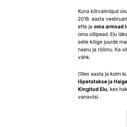
Kuna kõrvalmõjud osutu
2018. aasta veebruari
ette ja
oma armsad lo
oma siilipead. Elu läk
selle kõige juurde ma
naeru ja rõõmu. Ka si
vähk.
Olles aasta ja kolm 
lõpetatakse ja Haig
Kingitud Elu
, kes ha
vanaviisi.