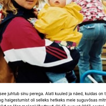
see juhtub sinu perega. Alati kuuled ja näed, kuidas on t
ng haigestumist oli selleks hetkeks meie suguvõsas mit