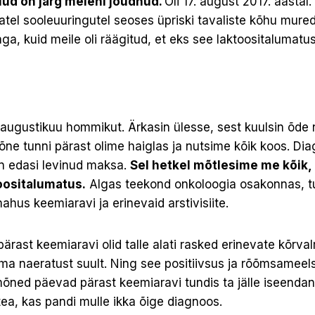
nüüd on järg meieni jõudnud.
Oli 17. august 2017. aastal.
tel sooleuuringutel seoses üpriski tavaliste kõhu mure
ga, kuid meile oli räägitud, et eks see laktoositalumatu
augustikuu hommikut. Ärkasin ülesse, sest kuulsin õde 
õne tunni pärast olime haiglas ja nutsime kõik koos. Di
n edasi levinud maksa.
Sel hetkel mõtlesime me kõik, 
toositalumatus.
Algas teekond onkoloogia osakonnas, tul
ahus keemiaravi ja erinevaid arstivisiite.
rast keemiaravi olid talle alati rasked erinevate kõrval
a naeratust suult. Ning see positiivsus ja rõõmsameelsu
ned päevad pärast keemiaravi tundis ta jälle iseendana,
 tea, kas pandi mulle ikka õige diagnoos.