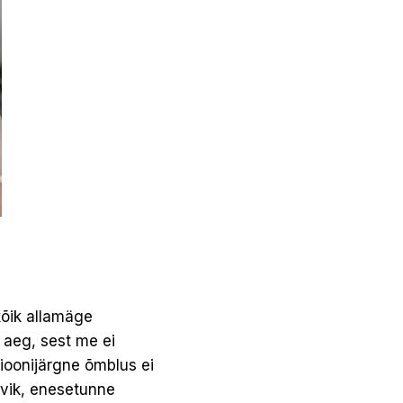
 kõik allamäge
 aeg, sest me ei
ioonijärgne õmblus ei
lavik, enesetunne