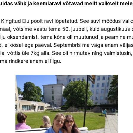
kuidas vähk ja keemiaravi võtavad meilt vaikselt mei
a Kingitud Elu poolt ravi lõpetatud. See suvi möödus vai
aal, võtsime vastu tema 50. juubeli, kuid augustikuus ol
lju oksendamist, tema kõne oli muutunud ja peamine m
d, ei öösel ega päeval. Septembris me väga enam väljas 
l võttis üle 7kg alla. See oli hirmutav ning valmistusin
ema rindkere enam ei liigu.