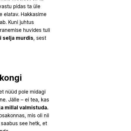
astu pidas ta üle
üle elatav. Hakkasime
ab. Kuni juhtus
aranemise huvides tuli
 selja murdis
, sest
 kongi
, et nüüd pole midagi
e. Jälle – ei tea, kas
ja millal valmistuda.
osakonnas, mis oli nii
 saabus see hetk, et