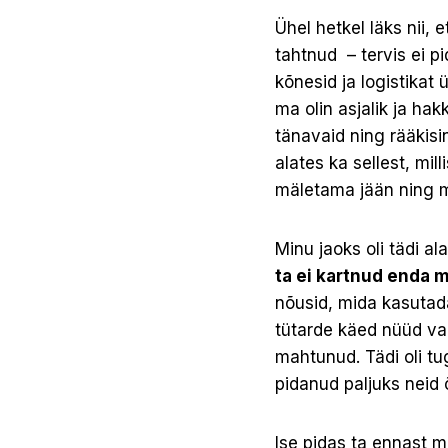
Ühel hetkel läks nii, 
tahtnud – tervis ei 
kõnesid ja logistikat ü
ma olin asjalik ja ha
tänavaid ning rääkisi
alates ka sellest, mil
mäletama jään ning m
Minu jaoks oli tädi al
ta ei kartnud enda 
nõusid, mida kasutada
tütarde käed nüüd vanad
mahtunud. Tädi oli tu
pidanud paljuks neid
Ise pidas ta ennast m