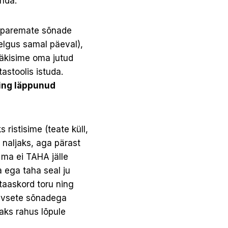
onda.
– paremate sõnade
elgus samal päeval),
ääkisime oma jutud
tastoolis istuda.
ing läppunud
s ristisime (teate küll,
 naljaks, aga pärast
 ma ei TAHA jälle
a ega taha seal ju
taaskord toru ning
iivsete sõnadega
aks rahus lõpule