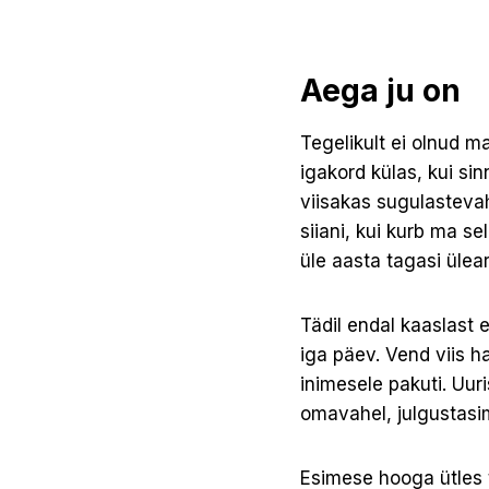
Aega ju on
Tegelikult ei olnud m
igakord külas, kui sin
viisakas sugulastevah
siiani, kui kurb ma se
üle aasta tagasi ülea
Tädil endal kaaslast 
iga päev. Vend viis h
inimesele pakuti. Uur
omavahel, julgustasi
Esimese hooga ütles 