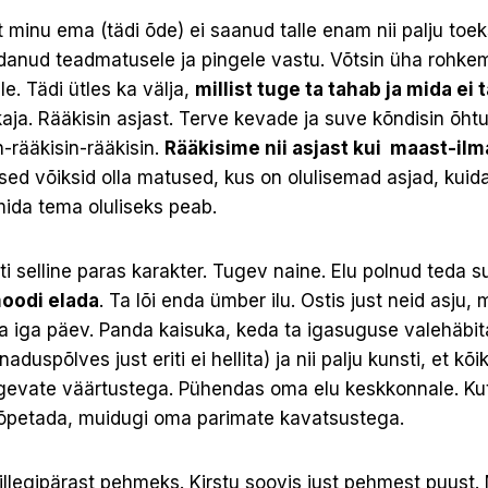
et minu ema (tädi õde) ei saanud talle enam nii palju toeks
pidanud teadmatusele ja pingele vastu. Võtsin üha rohk
le. Tädi ütles ka välja,
millist tuge ta tahab ja mida ei 
kkaja. Rääkisin asjast. Terve kevade ja suve kõndisin õh
n-rääkisin-rääkisin.
Rääkisime nii asjast kui maast-ilm
lised võiksid olla matused, kus on olulisemad asjad, kuid
ida tema oluliseks peab.
ati selline paras karakter. Tugev naine. Elu polnud teda 
moodi elada
. Ta lõi enda ümber ilu. Ostis just neid asju, m
 iga päev. Panda kaisuka, keda ta igasuguse valehäbita
uspõlves just eriti ei hellita) ja nii palju kunsti, et kõi
gevate väärtustega. Pühendas oma elu keskkonnale. Kutsu
 õpetada, muidugi oma parimate kavatsustega.
illegipärast pehmeks. Kirstu soovis just pehmest puust. 