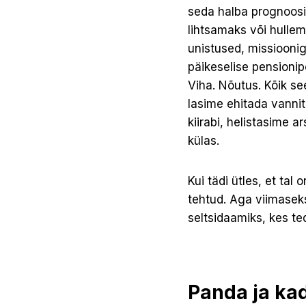
seda halba prognoosi 
lihtsamaks või hullema
unistused, missiooni
päikeselise pensionipõ
Viha. Nõutus. Kõik see
lasime ehitada vannit
kiirabi, helistasime a
külas.
Kui tädi ütles, et ta
tehtud. Aga viimaseks
seltsidaamiks, kes te
Panda ja ka