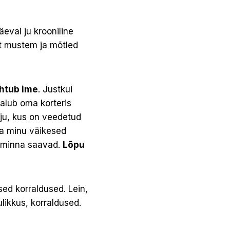
eval ju krooniline
t mustem ja mõtled
uhtub ime
. Justkui
palub oma korteris
oju, kus on veedetud
a minu väikesed
l minna saavad.
Lõpu
sed korraldused. Lein,
ulikkus, korraldused.