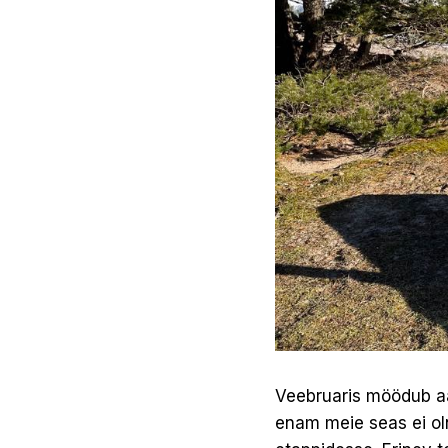
Veebruaris möödub aas
enam meie seas ei ol