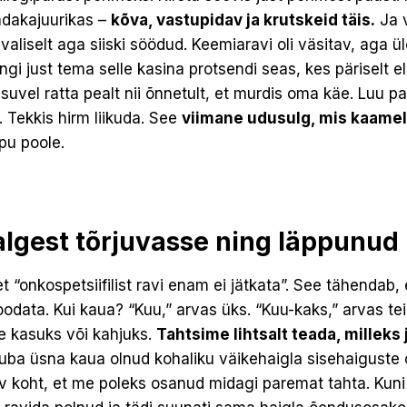
adakajuurikas –
kõva, vastupidav ja krutskeid täis.
Ja v
evaliselt aga siiski söödud. Keemiaravi oli väsitav, aga 
ngi just tema selle kasina protsendi seas, kes päriselt el
suvel ratta pealt nii õnnetult, et murdis oma käe. Luu p
. Tekkis hirm liikuda. See
viimane udusulg, mis kaameli
lõpu poole.
algest tõrjuvasse ning läppunud
et “onkospetsiifilist ravi enam ei jätkata”. See tähendab
odata. Kui kaua? “Kuu,” arvas üks. “Kuu-kaks,” arvas tein
e kasuks või kahjuks.
Tahtsime lihtsalt teada, milleks 
i juba üsna kaua olnud kohaliku väikehaigla sisehaiguste 
v koht, et me poleks osanud midagi paremat tahta. Kuni