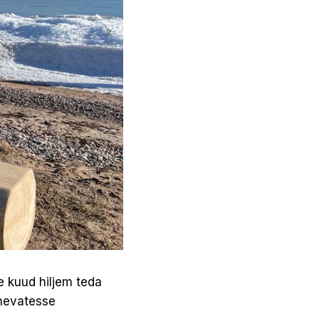
e kuud hiljem teda
inevatesse