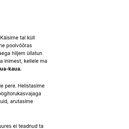
Käisime tal küll
line poolvõõras
aega hiljem üllatun
da inimest, kellele ma
kaua-kaua.
ie pere. Helistasime
söögitorukasvajaga
tuid, arutasime
juures ei teadnud ta