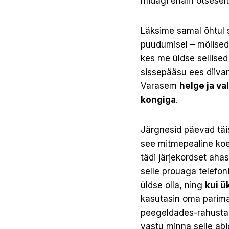
midagi enam otseselt
Läksime samal õhtul 
puudumisel – mölised
kes me üldse sellised
sissepääsu ees diivani
Varasem
helge ja val
kongiga
.
Järgnesid päevad täis
see mitmepealine koer
tädi järjekordset aha
selle prouaga telefon
üldse olla, ning
kui ü
kasutasin oma parima
peegeldades-rahustad
vastu minna selle abi