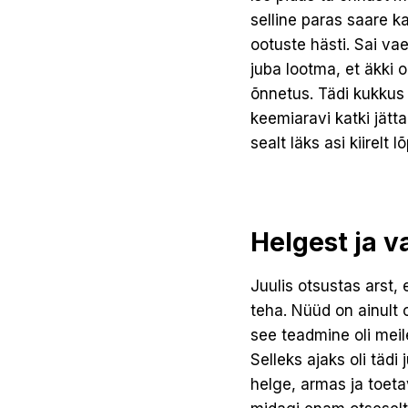
selline paras saare k
ootuste hästi. Sai va
juba lootma, et äkki o
õnnetus. Tädi kukkus 
keemiaravi katki jätta
sealt läks asi kiirelt 
Helgest ja v
Juulis otsustas arst, 
teha. Nüüd on ainult o
see teadmine oli meil
Selleks ajaks oli täd
helge, armas ja toeta