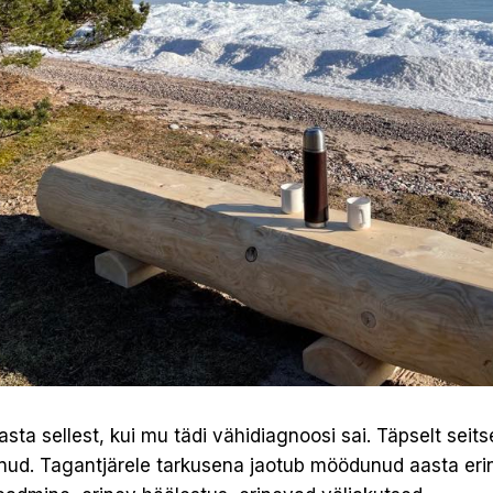
ta sellest, kui mu tädi vähidiagnoosi sai. Täpselt seits
nud. Tagantjärele tarkusena jaotub möödunud aasta er