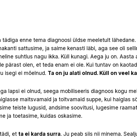
a tädiga enne tema diagnoosi üldse meeletult lähedane. 
nakanti sattusime, ja saime kenasti läbi, aga see oli sel
eline suhtlus nagu ikka. Küll kunagi. Aega ju on. Aasta 
lle pärast olen, et teda enam ei ole. Kui tuntav on kaota
ru isegi ei mõelnud.
Ta on ju alati olnud. Küll on veel 
ega lapsi ei olnud, seega mobiliseeris diagnoos kogu me
aiglasse maitsvamaid ja toitvamaid suppe, kui haiglas 
isime teiste lugusid, andsime soovitusi, lugesime raama
me ja toetasime, kuidas oskasime.
tädi, et
ta ei karda surra
. Ju peab siis nii minema. Seal