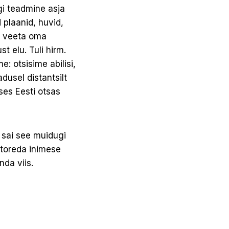
gi teadmine asja
d plaanid, huvid,
s veeta oma
t elu. Tuli hirm.
: otsisime abilisi,
dusel distantsilt
ises Eesti otsas
 sai see muidugi
 toreda inimese
nda viis.