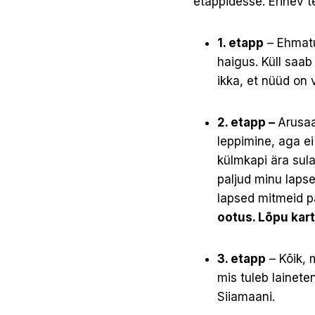
etappidesse. Erinev t
1. etapp
– Ehmatus
haigus. Küll saa
ikka, et nüüd on 
2. etapp –
Arusaa
leppimine, aga ei
külmkapi ära sula
paljud minu laps
lapsed mitmeid pä
ootus. Lõpu kar
3. etapp
– Kõik, 
mis tuleb lainete
Siiamaani.