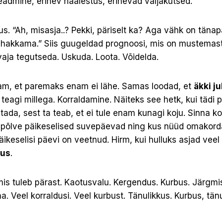
eadmine, erinev häälestus, erinevad väljakutsed.
. “Ah, misasja..? Pekki, päriselt ka? Aga vähk on tänapä
b hakkama.” Siis guugeldad prognoosi, mis on mustemas
vaja tegutseda. Uskuda. Loota. Võidelda.
m, et paremaks enam ei lähe. Samas loodad, et
äkki j
 teagi millega. Korraldamine. Näiteks see hetk, kui tädi 
tada, sest ta teab, et ei tule enam kunagi koju. Sinna k
epõlve päikeselised suvepäevad ning kus nüüd omakord
ikeselisi päevi on veetnud. Hirm, kui hulluks asjad vee
tus
.
mis tuleb pärast. Kaotusvalu. Kergendus. Kurbus. Järgmi
na. Veel korraldusi. Veel kurbust. Tänulikkus. Kurbus, tän