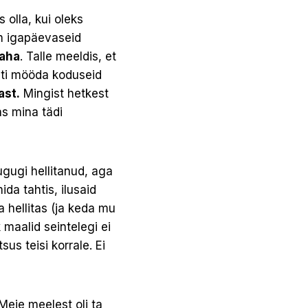
 olla, kui oleks
em igapäevaseid
taha
. Talle meeldis, et
tuti mööda koduseid
ast.
Mingist hetkest
as mina tädi
sugugi hellitanud, aga
ida tahtis, ilusaid
 hellitas (ja keda mu
k maalid seintelegi ei
s teisi korrale. Ei
Meie meelest oli ta