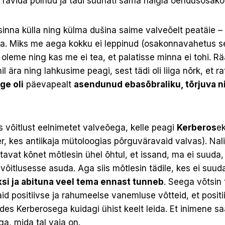
 ravida polnud ja tädi suunati sama haigla õendusosak
sinna külla ning külma dušina saime valveõelt peatäie 
a. Miks me aega kokku ei leppinud (osakonnavahetus s
 oleme ning kas me ei tea, et palatisse minna ei tohi. R
l ära ning lahkusime peagi, sest tädi oli liiga nõrk, et ra
ge oli
päevapealt
asendunud ebasõbraliku, tõrjuva n
 võitlust eelnimetet valveõega, kelle peagi
Kerberos
ek
, kes antiikaja mütoloogias põrguväravaid valvas). Nali
stavat kõnet mõtlesin ühel õhtul, et issand, ma ei suuda,
ivõitlusesse asuda. Aga siis mõtlesin tädile, kes ei suud
ksi ja abituna veel tema ennast tunneb
. Seega võtsin 
id positiivse ja rahumeelse vanemluse võtteid, et posit
es Kerberosega kuidagi ühist keelt leida. Et inimene sa
ga, mida tal vaja on.