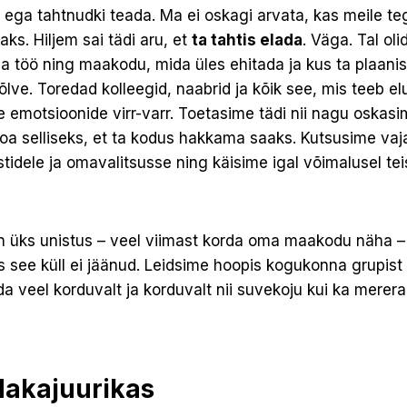
ega tahtnudki teada. Ma ei oskagi arvata, kas meile te
ks. Hiljem sai tädi aru, et
ta tahtis elada
. Väga. Tal oli
ga töö ning maakodu, mida üles ehitada ja kus ta plaani
lve. Toredad kolleegid, naabrid ja kõik see, mis teeb elus
 emotsioonide virr-varr. Toetasime tädi nii nagu oskasime
oa selliseks, et ta kodus hakkama saaks. Kutsusime vaja
rstidele ja omavalitsusse ning käisime igal võimalusel te
l on üks unistus – veel viimast korda oma maakodu näha –
 see küll ei jäänud. Leidsime hoopis kogukonna grupist
da veel korduvalt ja korduvalt nii suvekoju kui ka merera
dakajuurikas