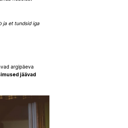
 ja et tundsid iga
ävad argipäeva
simused jäävad