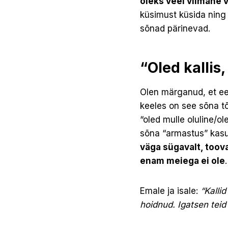
oleks veel viimane 
küsimust küsida ning
sõnad pärinevad.
“Oled kallis
Olen märganud, et ees
keeles on see sõna tõ
“oled mulle oluline/o
sõna “armastus” kasu
väga sügavalt, toov
enam meiega ei ole
Emale ja isale:
“Kallid
hoidnud. Igatsen teid