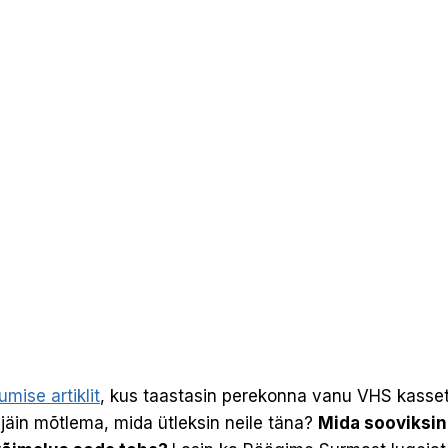
mise artiklit
, kus taastasin perekonna vanu VHS kasset
äin mõtlema, mida ütleksin neile täna?
Mida sooviksin 