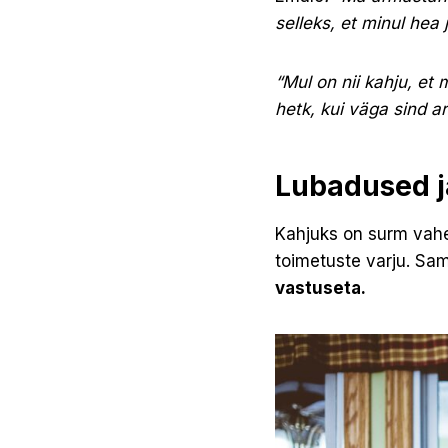
selleks, et minul hea 
“Mul on nii kahju, et
hetk, kui väga sind a
Lubadused j
Kahjuks on surm vahe
toimetuste varju. Sa
vastuseta.