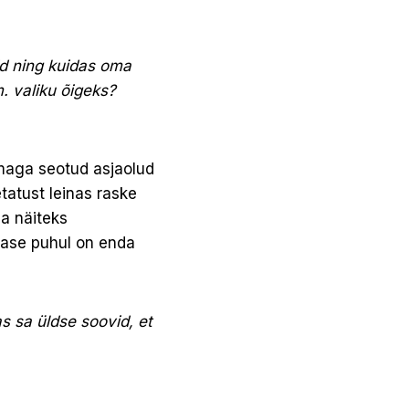
id ning kuidas oma
. valiku õigeks?
rmaga seotud asjaolud
etatust leinas raske
a näiteks
dase puhul on enda
s sa üldse soovid, et