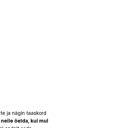
te ja nägin taaskord
neile öelda, kui mul