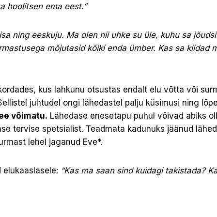
a hoolitsen ema eest.”
isa ning eeskuju. Ma olen nii uhke su üle, kuhu sa jõuds
rmastusega mõjutasid kõiki enda ümber. Kas sa kiidad m
kordades, kus lahkunu otsustas endalt elu võtta või su
ellistel juhtudel ongi lähedastel palju küsimusi ning lõp
see võimatu.
Lähedase enesetapu puhul võivad abiks oll
se tervise spetsialist. Teadmata kadunuks jäänud lähe
rmast lehel jaganud Eve*.
 elukaaslasele:
“Kas ma saan sind kuidagi takistada? Ka