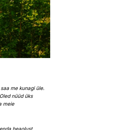
 saa me kunagi üle.
 Oled nüüd üks
ka meie
 enda heaolust