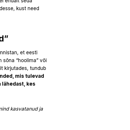
el endalt seda
idesse, kust need
nd”
nistan, et eesti
n sõna “hoolima” või
it kirjutades, tundub
nded, mis tulevad
 lähedast, kes
 mind kasvatanud ja