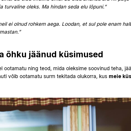
ja turvaline oleks. Ma hindan seda elu lõpuni.”
 meil ei olnud rohkem aega. Loodan, et sul pole enam halb
rmastan.”
a õhku jäänud küsimused
l ootamatu ning teod, mida oleksime soovinud teha, jä
muti võib ootamatu surm tekitada olukorra, kus
meie kü