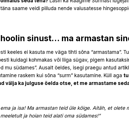
võimalus seda teha?
Lasin ka Räägime Surmast lugejat
 täna saame veidi piiluda nende valusatesse hingesopp
, hoolin sinust… ma armastan si
ti keeles ei kasuta me väga tihti sõna “armastama”. Tun
esti kuidagi kohmakas või liiga sügav, pigem kasutaksi
led mu südames”. Ausalt öeldes, isegi praegu antud artikl
tamine raskem kui sõna “surm” kasutamine. Küll aga
tu
ad välja ka julguse öelda otse, et me armastame seda
.
 ema ja isa! Ma armastan teid üle kõige. Aitäh, et olete
 meeletult ja hoian teid alati oma südames!”