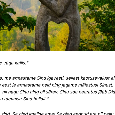
 väga kallis.”
ps, me armastame Sind igavesti, sellest kaotusevalust ei
e eest ja armastame neid ning jagame mälestusi Sinust.
 nii nagu Sinu hing oli särav. Sinu soe naeratus jääb ik
 taevaisa Sind hellalt.”
sind. Sa oled imeline ema! Sa oled andnud ära nii palju