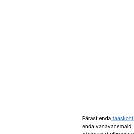
Pärast enda
taaskohtu
enda vanavanemaid, j