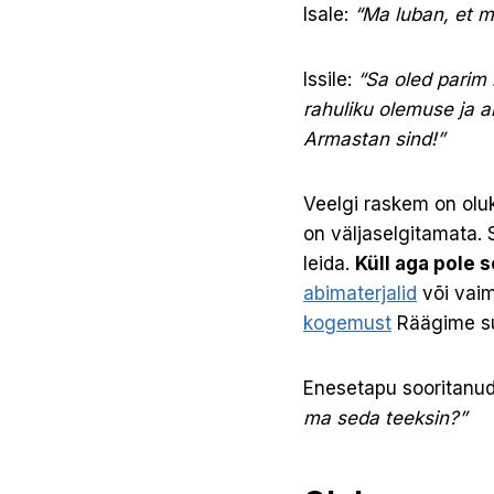
Isale:
“Ma luban, et m
Issile:
“Sa oled parim 
rahuliku olemuse ja a
Armastan sind!”
Veelgi raskem on olu
on väljaselgitamata. S
leida.
Küll aga pole 
abimaterjalid
või vaim
kogemust
Räägime su
Enesetapu sooritanud
ma seda teeksin?”