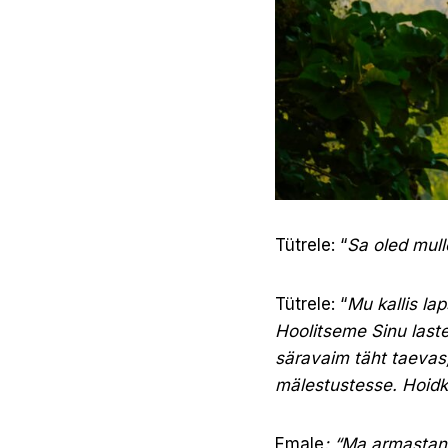
Tütrele: “
Sa oled mulle
Tütrele: “
Mu kallis la
Hoolitseme Sinu last
säravaim täht taevas,
mälestustesse. Hoidku
Emale
: “Ma armastan 