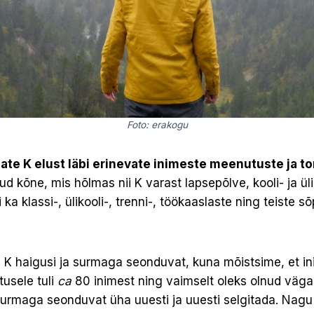
Foto: erakogu
ate K elust läbi erinevate inimeste meenutuste ja t
d kõne, mis hõlmas nii K varast lapsepõlve, kooli- ja üli
i ka klassi-, ülikooli-, trenni-, töökaaslaste ning teiste 
 K haigusi ja surmaga seonduvat, kuna mõistsime, et i
usele tuli
ca
80 inimest ning vaimselt oleks olnud väga
surmaga seonduvat üha uuesti ja uuesti selgitada. Nagu 