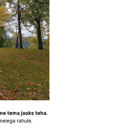
ime tema jaoks teha.
 meiega rahule.