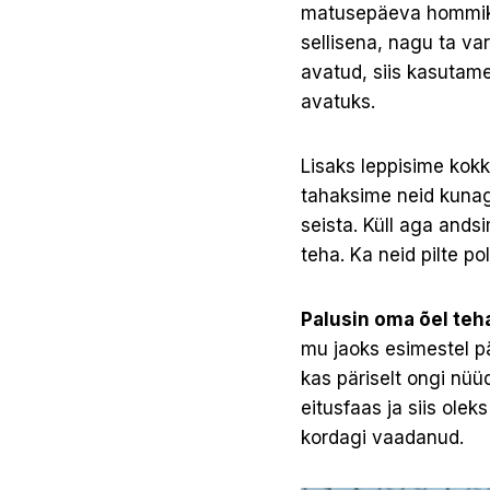
matusepäeva hommik
sellisena, nagu ta var
avatud, siis kasutame
avatuks.
Lisaks leppisime kokku
tahaksime neid kunagi
seista. Küll aga ands
teha. Ka neid pilte 
Palusin oma õel teha
mu jaoks esimestel pä
kas päriselt ongi nüüd
eitusfaas ja siis olek
kordagi vaadanud.