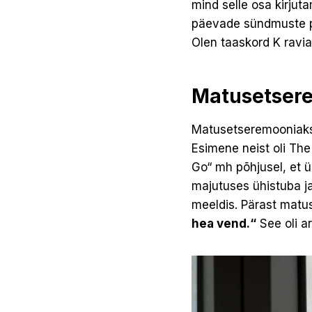
mind selle osa kirjuta
päevade sündmuste p
Olen taaskord K ravia
Matusetser
Matusetseremooniaks te
Esimene neist oli The 
Go“ mh põhjusel, et üh
majutuses ühistuba ja
meeldis. Pärast matus
hea vend.“
See oli a