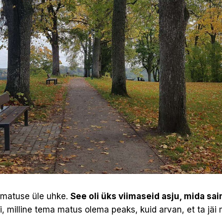
d matuse üle uhke.
See oli üks viimaseid asju, mida sa
, milline tema matus olema peaks, kuid arvan, et ta jäi