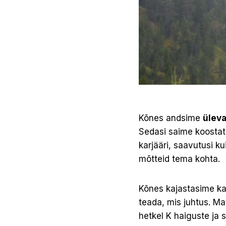
Kõnes andsime
üleva
Sedasi saime koostatu
karjääri, saavutusi ku
mõtteid tema kohta.
Kõnes kajastasime ka
teada, mis juhtus. Mat
hetkel K haiguste ja 