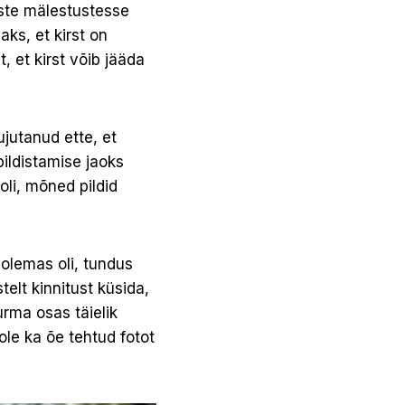
este mälestustesse
aks, et kirst on
 et kirst võib jääda
ujutanud ette, et
pildistamise jaoks
oli, mõned pildid
 olemas oli, tundus
elt kinnitust küsida,
urma osas täielik
ole ka õe tehtud fotot