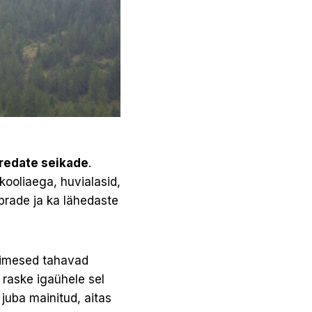
oredate seikade
.
kooliaega, huvialasid,
sõprade ja ka lähedaste
nimesed tahavad
 raske igaühele sel
juba mainitud, aitas