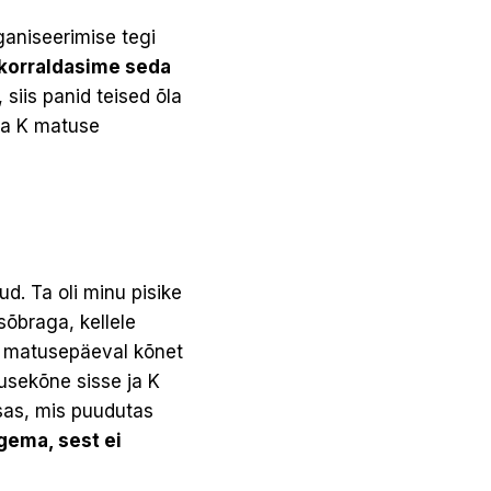
ganiseerimise tegi
korraldasime seda
 siis panid teised õla
 ja K matuse
d. Ta oli minu pisike
sõbraga, kellele
da matusepäeval kõnet
usekõne sisse ja K
sas, mis puudutas
ugema, sest ei