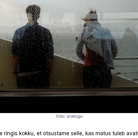
Foto: erakogu
 ringis kokku, et otsustame selle, kas matus tuleb avatu