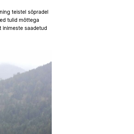
ning teistel sõpradel
sed tulid mõttega
st inimeste saadetud