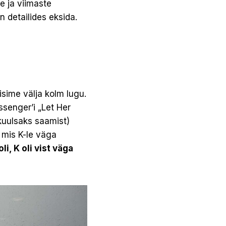
e ja viimaste
n detailides eksida.
isime välja kolm lugu.
ssenger’i „Let Her
 kuulsaks saamist)
 mis K-le väga
li, K oli vist väga