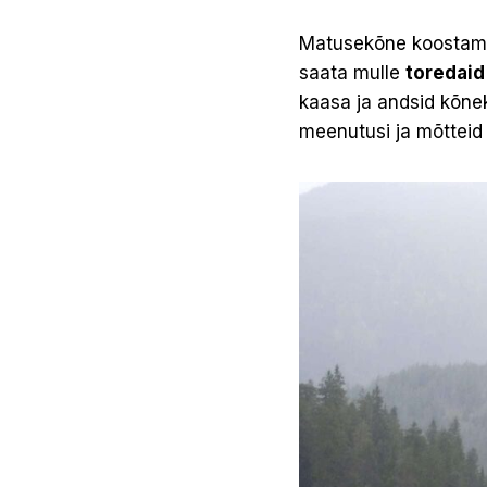
Matusekõne koostamisek
saata mulle
toredaid
kaasa ja andsid kõnek
meenutusi ja mõtteid 