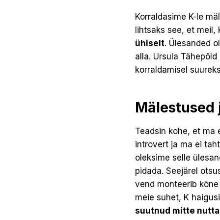
Korraldasime K-le mä
lihtsaks see, et meil, 
ühiselt
. Ülesanded ol
alla. Ursula Tähepõld
korraldamisel suureks
Mälestused 
Teadsin kohe, et ma e
introvert ja ma ei ta
oleksime selle ülesan
pidada. Seejärel ots
vend monteerib kõne 
meie suhet, K haigus
suutnud mitte nutta