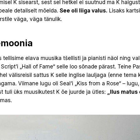
misel K sisearst, sest sel hetkel ei suutnud ma K haigust
eale detailselt mõelda.
See oli liiga valus.
Lisaks kartsi
rstile väga, väga tänulik.
emoonia
llisime elava muusika tšellisti ja pianisti näol ning val
Script’i „Hall of Fame“ selle loo sõnade pärast. Teine Pa
el välisreisil sattus K selle inglise lauljaga (enne tema
gama. Viimane lugu oli Seal’i „Kiss from a Rose“ – lugu,
t tuli üks muusikutest K õe juurde ja ütles:
„Ilus matus o
rmas.