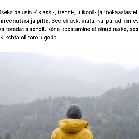
s palusin K klassi-, trenni-, ülikooli- ja töökaaslastel 
 meenutusi ja pilte
. See oli uskumatu, kui paljud inime
s toredat sisendit. Kõne koostamine ei olnud raske, se
K kohta oli tore lugeda.