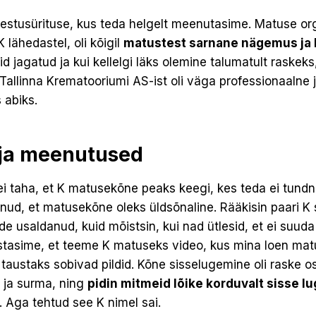
lestusürituse, kus teda helgelt meenutasime. Matuse or
K lähedastel, oli kõigil
matustest sarnane nägemus ja 
id jagatud ja kui kellelgi läks olemine talumatult raskeks,
 Tallinna Krematooriumi AS-ist oli väga professionaalne
 abiks.
ja meenutused
i taha, et K matusekõne peaks keegi, kes teda ei tundnu
htnud, et matusekõne oleks üldsõnaline. Rääkisin paari K 
de usaldanud, kuid mõistsin, kui nad ütlesid, et ei suu
ustasime, et teeme K matuseks video, kus mina loen mat
taustaks sobivad pildid. Kõne sisselugemine oli raske o
i ja surma, ning
pidin mitmeid lõike korduvalt sisse l
. Aga tehtud see K nimel sai.