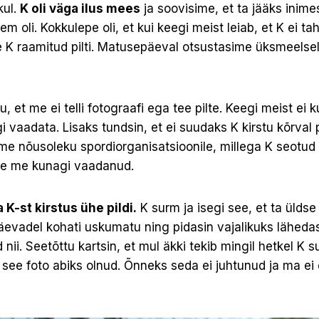
ul.
K oli väga ilus mees
ja soovisime, et ta jääks inim
em oli. Kokkulepe oli, et kui keegi meist leiab, et K ei tah
 K raamitud pilti. Matusepäeval otsustasime üksmeelselt,
, et me ei telli fotograafi ega tee pilte. Keegi meist ei k
 vaadata. Lisaks tundsin, et ei suudaks K kirstu kõrval 
ime nõusoleku spordiorganisatsioonile, millega K seotud 
pole me kunagi vaadanud.
 K-st kirstus ühe pildi.
K surm ja isegi see, et ta üldse
evadel kohati uskumatu ning pidasin vajalikuks lähedast
 nii. Seetõttu kartsin, et mul äkki tekib mingil hetkel K s
s see foto abiks olnud. Õnneks seda ei juhtunud ja ma ei 