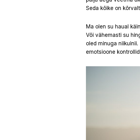
Seda kõike on kõrvalt l
Ma olen su haual käin
Või vähemasti su hing
oled minuga niikuinii
emotsioone kontrolli