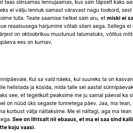
el taas siinsamas lennujaamas, kus sain täpselt kaks aas
eks ei välju lennuk samast väravast nagu tookord, sest 
oime tulla. Teate saamise hetkel sain aru, et
miski ei 
uue reaalsusega harjumine võtab siiani aega. Sellega ei 
 järjest on oktoobrikuu muutunud talumatuks, võitlus mõ
apäeva ees on kurnav.
nnipäevale. Kui sa vaid näeks, kui suureks ta on kasvan
le helistada ja küsida, mida talle sel aastal sünnipäevak
ks see, et tegelikult peaksime me ju samal päeval ka 
el on nüüd üks segaste tunnetega päev. Jaa, ma tean, e
ma kurbust välja näitaksime. Me ei näitagi, aga ma tea
tega.
See on lihtsalt nii ebaaus, et ma ei saa sind kalli
te koju vaasi.