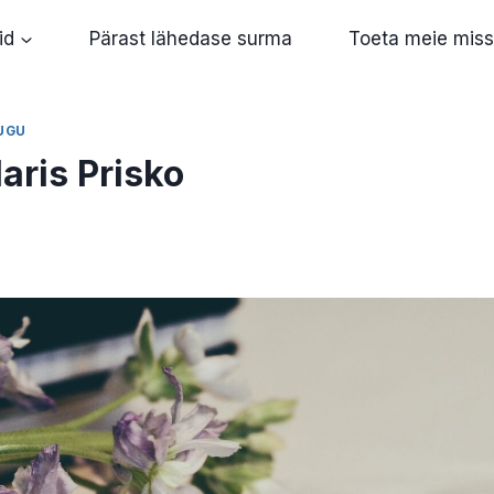
id
Pärast lähedase surma
Toeta meie miss
UGU
Maris Prisko