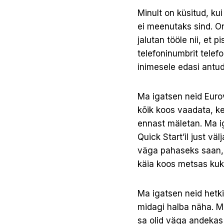
Minult on küsitud, kui
ei meenutaks sind. O
jalutan tööle nii, et 
telefoninumbrit telef
inimesele edasi antud
Ma igatsen neid Eurov
kõik koos vaadata, ke
ennast mäletan. Ma ig
Quick Start’il just vä
väga pahaseks saan, 
käia koos metsas ku
Ma igatsen neid hetki,
midagi halba näha. M
sa olid väga andekas