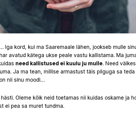
s… Iga kord, kui ma Saaremaale lähen, jookseb mulle si
ihar avatud kätega ukse peale vastu kallistama. Ma jumal
kuidas
need kallistused ei kuulu ju mulle
. Need väike
uma. Ja ma tean, millise armastust täis pilguga sa teda
 on nii sinu moodi…
hästi. Oleme kõik neid toetamas nii kuidas oskame ja 
ast ei pea sa muret tundma.