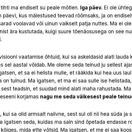
 tihti ma endiselt su peale mõtlen.
Iga päev.
Ei ole ühteg
n päevi, kus mälestused teevad rõõmsaks, ja on endisel
pisarad voolavad või uinun vaikselt patja nuttes. Ma ei ol
onist ära kustutada, kuigi suure tõenäosusega on see n
.
isiooni vaatamise õhtuid, kui sa askeldasid alati lauda k
s sel aastal võidab. Me oleme seda teinud ju sellest ajas
atsen, et sa ei helista mulle, et rääkida kui hea uus lau
lja on tulnud. Ma igatsen, et ma ei saa sulle ise helistada
sest teadsin, et suudad mind alati maha rahustada. Ma 
keseeni korjamas
nagu me seda väikesest peale teinu
 kui sa olid armsalt naiivne, sest sul oli nii hea süda ja 
a igatsen seda, kuidas ma sain sind õpetada endasse 
 kõiges, mida ette võtsid. Ma igatsen, et me ei saa koo