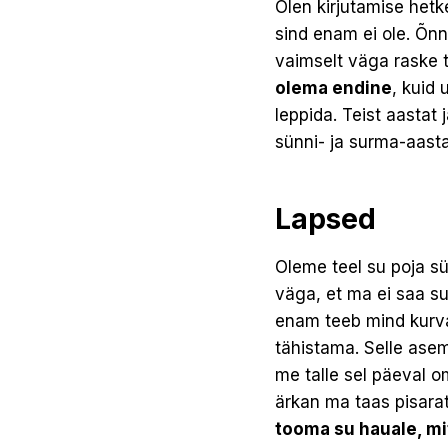
Olen kirjutamise hetk
sind enam ei ole. Õnn
vaimselt väga raske t
olema endine
, kuid 
leppida. Teist aastat
sünni- ja surma-aast
Lapsed
Oleme teel su poja sü
väga, et ma ei saa sul
enam teeb mind kurva
tähistama. Selle asem
me talle sel päeval o
ärkan ma taas pisara
tooma su hauale, mit