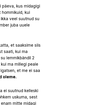
i päeva, kus midagigi
t hommikuid, kui
e ikka veel suutnud su
umber juba uuele
atta, et saaksime siis
t saati, kui ma
l su lemmikbändil 2
, kui ma millegi peale
igatsen, et me ei saa
d oleme.
sa ei suutnud kelleski
rohkem uskuma, sest
s enam mitte midagi