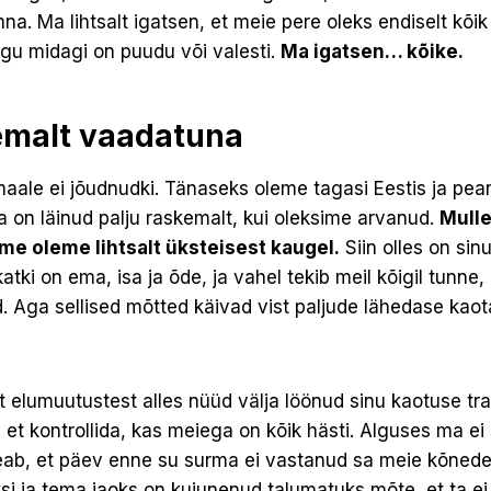
na. Ma lihtsalt igatsen, et meie pere oleks endiselt kõi
agu midagi on puudu või valesti.
Ma igatsen… kõike.
emalt vaadatuna
aale ei jõudnudki. Tänaseks oleme tagasi Eestis ja pea
a on läinud palju raskemalt, kui oleksime arvanud.
Mulle
me oleme lihtsalt üksteisest kaugel.
Siin olles on sin
atki on ema, isa ja õde, ja vahel tekib meil kõigil tunne
d. Aga sellised mõtted käivad vist paljude lähedase kao
t elumuutustest alles nüüd välja löönud sinu kaotuse tr
et kontrollida, kas meiega on kõik hästi. Alguses ma ei
teab, et päev enne su surma ei vastanud sa meie kõnede
si ja tema jaoks on kujunenud talumatuks mõte, et ta ei