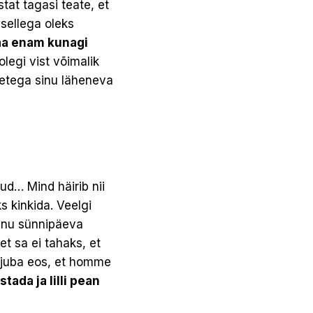
tat tagasi teate, et
sellega oleks
saa enam kunagi
olegi vist võimalik
tetega sinu läheneva
ud… Mind häirib nii
s kinkida. Veelgi
sinu sünnipäeva
t sa ei tahaks, et
n juba eos, et homme
stada ja lilli pean