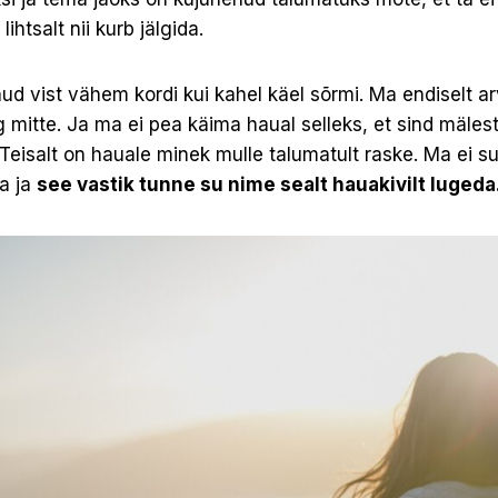
ihtsalt nii kurb jälgida.
ud vist vähem kordi kui kahel käel sõrmi. Ma endiselt arv
 mitte. Ja ma ei pea käima haual selleks, et sind mäles
. Teisalt on hauale minek mulle talumatult raske. Ma ei 
da ja
see vastik tunne su nime sealt hauakivilt luged