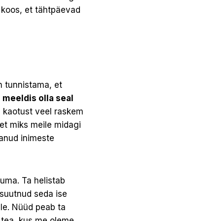
k koos, et tähtpäevad
n tunnistama, et
 meeldis olla seal
u kaotust veel raskem
, et miks meile midagi
tanud inimeste
auma. Ta helistab
 suutnud seda ise
le. Nüüd peab ta
 tea, kus me oleme.