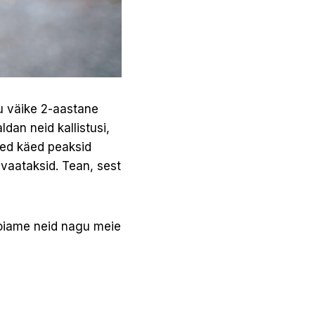
nu väike 2-aastane
dan neid kallistusi,
sed käed peaksid
 vaataksid. Tean, sest
hoiame neid nagu meie