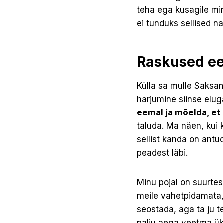
teha ega kusagile min
ei tunduks sellised n
Raskused e
Külla sa mulle Saksam
harjumine siinse elug
eemal ja mõelda, et 
taluda. Ma näen, kui k
sellist kanda on antu
peadest läbi.
Minu pojal on suurtes
meile vahetpidamata, 
seostada, aga ta ju 
palju aega veetma ük