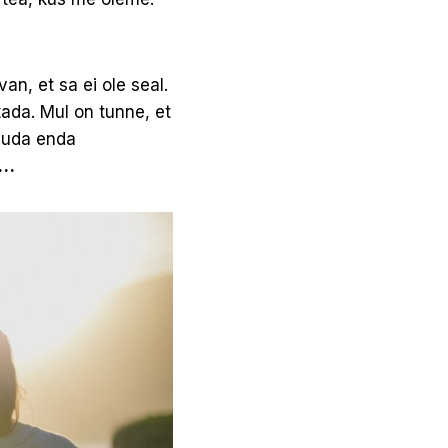
an, et sa ei ole seal.
tada. Mul on tunne, et
suuda enda
a…