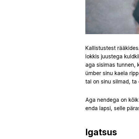
Kallistustest rääkide
lokkis juustega kuldk
aga sisimas tunnen, 
ümber sinu kaela ripp
tal on sinu silmad, ta
Aga nendega on kõik 
enda lapsi, selle pär
Igatsus