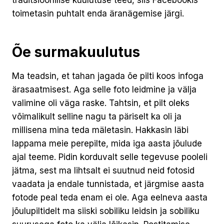
toimetasin puhtalt enda äranägemise järgi.
Õe surmakuulutus
Ma teadsin, et tahan jagada õe pilti koos infoga
ärasaatmisest. Aga selle foto leidmine ja välja
valimine oli väga raske. Tahtsin, et pilt oleks
võimalikult selline nagu ta päriselt ka oli ja
millisena mina teda mäletasin. Hakkasin läbi
lappama meie perepilte, mida iga aasta jõulude
ajal teeme. Pidin korduvalt selle tegevuse pooleli
jätma, sest ma lihtsalt ei suutnud neid fotosid
vaadata ja endale tunnistada, et järgmise aasta
fotode peal teda enam ei ole. Aga eelneva aasta
jõulupiltidelt ma siiski sobiliku leidsin ja sobiliku