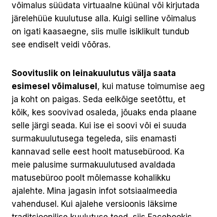
võimalus süüdata virtuaalne küünal või kirjutada
järelehüüe kuulutuse alla. Kuigi selline võimalus
on igati kaasaegne, siis mulle isiklikult tundub
see endiselt veidi võõras.
Soovituslik on leinakuulutus välja saata
esimesel võimalusel
, kui matuse toimumise aeg
ja koht on paigas. Seda eelkõige seetõttu, et
kõik, kes soovivad osaleda, jõuaks enda plaane
selle järgi seada. Kui ise ei soovi või ei suuda
surmakuulutusega tegeleda, siis enamasti
kannavad selle eest hoolt matusebürood. Ka
meie palusime surmakuulutused avaldada
matusebüroo poolt mõlemasse kohalikku
ajalehte. Mina jagasin infot sotsiaalmeedia
vahendusel. Kui ajalehe versioonis läksime
traditsioonilise kuulutuse teed, siis Facebookis