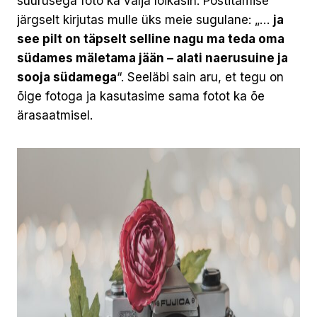
suurusega foto ka välja lõikasin. Postitamise
järgselt kirjutas mulle üks meie sugulane: „…
ja
see pilt on täpselt selline nagu ma teda oma
südames mäletama jään – alati naerusuine ja
sooja südamega
“. Seeläbi sain aru, et tegu on
õige fotoga ja kasutasime sama fotot ka õe
ärasaatmisel.