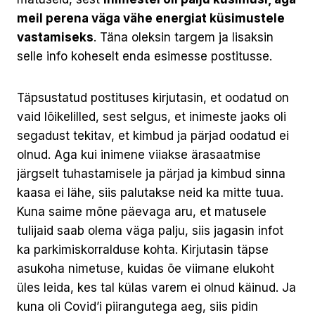
meil perena väga vähe energiat küsimustele
vastamiseks
. Täna oleksin targem ja lisaksin
selle info koheselt enda esimesse postitusse.
Täpsustatud postituses kirjutasin, et oodatud on
vaid lõikelilled, sest selgus, et inimeste jaoks oli
segadust tekitav, et kimbud ja pärjad oodatud ei
olnud. Aga kui inimene viiakse ärasaatmise
järgselt tuhastamisele ja pärjad ja kimbud sinna
kaasa ei lähe, siis palutakse neid ka mitte tuua.
Kuna saime mõne päevaga aru, et matusele
tulijaid saab olema väga palju, siis jagasin infot
ka parkimiskorralduse kohta. Kirjutasin täpse
asukoha nimetuse, kuidas õe viimane elukoht
üles leida, kes tal külas varem ei olnud käinud. Ja
kuna oli Covid’i piirangutega aeg, siis pidin