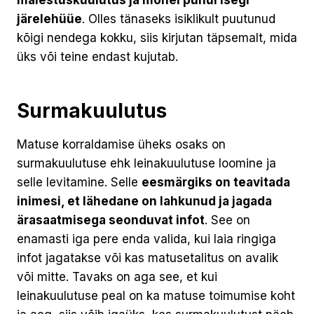
järelehüüe
. Olles tänaseks isiklikult puutunud
kõigi nendega kokku, siis kirjutan täpsemalt, mida
üks või teine endast kujutab.
Surmakuulutus
Matuse korraldamise üheks osaks on
surmakuulutuse ehk leinakuulutuse loomine ja
selle levitamine. Selle
eesmärgiks on teavitada
inimesi, et lähedane on lahkunud ja jagada
ärasaatmisega seonduvat infot
. See on
enamasti iga pere enda valida, kui laia ringiga
infot jagatakse või kas matusetalitus on avalik
või mitte. Tavaks on aga see, et kui
leinakuulutuse peal on ka matuse toimumise koht