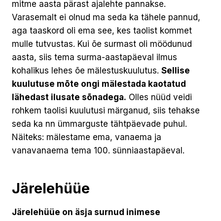
mitme aasta pärast ajalehte pannakse.
Varasemalt ei olnud ma seda ka tähele pannud,
aga taaskord oli ema see, kes taolist kommet
mulle tutvustas. Kui õe surmast oli möödunud
aasta, siis tema surma-aastapäeval ilmus
kohalikus lehes õe mälestuskuulutus.
Sellise
kuulutuse mõte ongi mälestada kaotatud
lähedast ilusate sõnadega.
Olles nüüd veidi
rohkem taolisi kuulutusi märganud, siis tehakse
seda ka nn ümmarguste tähtpäevade puhul.
Näiteks: mälestame ema, vanaema ja
vanavanaema tema 100. sünniaastapäeval.
Järelehüüe
Järelehüüe on äsja surnud inimese