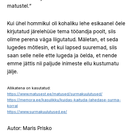
matustel.“
Kui ühel hommikul oli kohaliku lehe esikaanel õele
kirjutatud järelehüüe tema tööandja poolt, siis
olime perena väga liigutatud. Mäletan, et seda
lugedes mõtlesin, et kui lapsed suuremad, siis
saan selle neile ette lugeda ja öelda, et nende
emme jättis nii paljude inimeste ellu kustumatu
jälje.
Allikatena on kasutatud:
https://www.matusest.ee/matused/surmakuulutused/
https://memora.ee/kasulikku/kuidas-kaituda-lahedase-surma-
korral
https://www.surmakuulutused.ee/
Autor: Maris Prisko