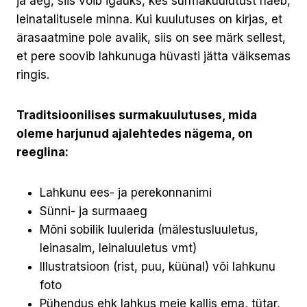
ja aeg, siis võib igaüks, kes surmakuulutust näeb,
leinatalitusele minna. Kui kuulutuses on kirjas, et
ärasaatmine pole avalik, siis on see märk sellest,
et pere soovib lahkunuga hüvasti jätta väiksemas
ringis.
Traditsioonilises surmakuulutuses, mida
oleme harjunud ajalehtedes nägema, on
reeglina:
Lahkunu ees- ja perekonnanimi
Sünni- ja surmaaeg
Mõni sobilik luulerida (mälestusluuletus,
leinasalm, leinaluuletus vmt)
Illustratsioon (rist, puu, küünal) või lahkunu
foto
Pühendus ehk lahkus meie kallis ema, tütar,