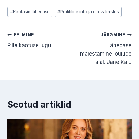
Post
#
Kaotasin lähedase
#
Praktiline info ja ettevalmistus
Tags:
Navigeerimine
EELMINE
JÄRGMINE
Pille kaotuse lugu
Lähedase
mälestamine jõulude
ajal. Jane Kaju
Seotud artiklid