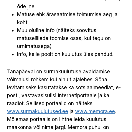
õde jne
Matuse ehk ärasaatmise toimumise aeg ja
koht
Muu oluline info (näiteks soovitus
matuselillede toomise osas, kui tegu on
urnimatusega)
Info, kelle poolt on kuulutus üles pandud.
Tänapäeval on surmakuulutuse avaldamise
võimalusi rohkem kui ainult ajalehes. Sõna
levitamiseks kasutatakse ka sotsiaalmeediat, e-
posti, vastavasisulisi internetiportaale ja ka
raadiot. Sellised portaalid on näiteks
www.surmakuulutused.ee
ja
www.memora.ee
.
Mõlemas portaalis on lihtne leida kuulutusi
maakonna või nime järgi. Memora puhul on