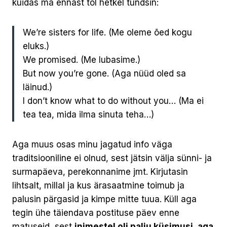
kuidas ma ennast tol hetkel tundsin:
We’re sisters for life. (Me oleme õed kogu
eluks.)
We promised. (Me lubasime.)
But now you’re gone. (Aga nüüd oled sa
läinud.)
I don’t know what to do without you… (Ma ei
tea tea, mida ilma sinuta teha…)
Aga muus osas minu jagatud info väga
traditsiooniline ei olnud, sest jätsin välja sünni- ja
surmapäeva, perekonnanime jmt. Kirjutasin
lihtsalt, millal ja kus ärasaatmine toimub ja
palusin pärgasid ja kimpe mitte tuua. Küll aga
tegin ühe täiendava postituse päev enne
matuseid, sest
inimestel oli palju küsimusi, aga