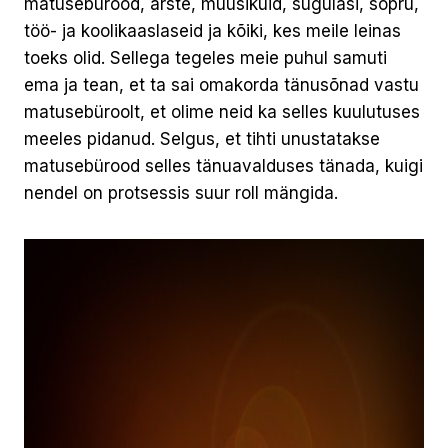
matusebürood, arste, muusikuid, sugulasi, sõpru,
töö- ja koolikaaslaseid ja kõiki, kes meile leinas
toeks olid. Sellega tegeles meie puhul samuti
ema ja tean, et ta sai omakorda tänusõnad vastu
matusebüroolt, et olime neid ka selles kuulutuses
meeles pidanud. Selgus, et tihti unustatakse
matusebürood selles tänuavalduses tänada, kuigi
nendel on protsessis suur roll mängida.