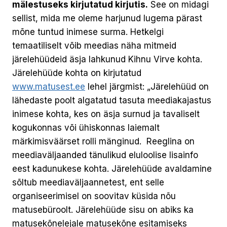
mälestuseks kirjutatud kirjutis.
See on midagi
sellist, mida me oleme harjunud lugema pärast
mõne tuntud inimese surma. Hetkelgi
temaatiliselt võib meedias näha mitmeid
järelehüüdeid äsja lahkunud Kihnu Virve kohta.
Järelehüüde kohta on kirjutatud
www.matusest.ee
lehel järgmist: „Järelehüüd on
lähedaste poolt algatatud tasuta meediakajastus
inimese kohta, kes on äsja surnud ja tavaliselt
kogukonnas või ühiskonnas laiemalt
märkimisväärset rolli mänginud. Reeglina on
meediaväljaanded tänulikud eluloolise lisainfo
eest kadunukese kohta. Järelehüüde avaldamine
sõltub meediaväljaannetest, ent selle
organiseerimisel on soovitav küsida nõu
matusebüroolt. Järelehüüde sisu on abiks ka
matusekõnelejale matusekõne esitamiseks