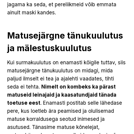
jagama ka seda, et pereliikmeid võib emmata
ainult maski kandes.
Matusejärgne tänukuulutus
ja mälestuskuulutus
Kui surmakuulutus on enamasti kõigile tuttav, siis
matusejärgne tänukuulutus on midagi, mida
paljud ilmselt ei tea ja ajalehti vaadates, tihti
seda ei tehta.
Nimelt on kombeks ka pärast
matuseid leinajaid ja kaasatundjaid tänada
toetuse eest
. Enamasti postitab selle lähedase
pere, kus loetleb ära peamised ja olulisemad
matuse korraldusega seotud inimesed ja
asutused. Tänasime matuse kõnelejat,