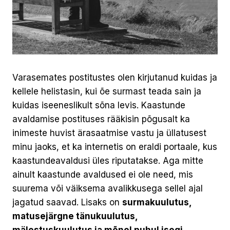
Varasemates postitustes olen kirjutanud kuidas ja
kellele helistasin, kui õe surmast teada sain ja
kuidas iseeneslikult sõna levis. Kaastunde
avaldamise postituses rääkisin põgusalt ka
inimeste huvist ärasaatmise vastu ja üllatusest
minu jaoks, et ka internetis on eraldi portaale, kus
kaastundeavaldusi üles riputatakse. Aga mitte
ainult kaastunde avaldused ei ole need, mis
suurema või väiksema avalikkusega sellel ajal
jagatud saavad. Lisaks on
surmakuulutus,
matusejärgne tänukuulutus,
mälestuskuulutus ja mõnel puhul isegi