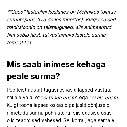
*”Coco” lastefilmi keskmes on Mehhikos toimuv
surnutepüha (Dia de los muertos). Kuigi sealsed
traditsioonid on teistsugused, siis animeeritud
film sobib hästi tutvustamaks lastele surma
temaatikat.
Mis saab inimese kehaga
peale surma?
Poolteist aastat tagasi oskasid lapsed vastata
sellele vaid, et “
ei tunne enam
” ega “
ei ela enam
”.
Kuigi toona lapsed oskasid paljusid põhjuseid
nimetada surma põhjustena, siis edasise osas
olid teadmised vähesed. Sel korral, aga samale