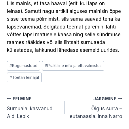
Liis mainis, et tasa haaval (eriti kui laps on
leinas). Samuti nagu artikli alguses mainisin õppe
sisse teema põimimist, siis sama saavad teha ka
lapsevanemad. Selgitada teemat paremini lahti
võttes lapsi matusele kaasa ning selle sündmuse
raames rääkides või siis lihtsalt surnuaeda
külastades, lahkunud lähedase esemeid uurides.
Post
#
Kogemuslood
#
Praktiline info ja ettevalmistus
Tags:
#
Toetan leinajat
Navigeerimine
EELMINE
JÄRGMINE
Surnuaial kasvanud.
Õigus surra –
Aidi Lepik
eutanaasia. Inna Narro