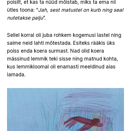
poisilt, et kas ta nüüd mõistab, miks ta ema nii
ütles toona: “
Jah, sest matustel on kurb ning seal
nutetakse palju
”.
Sellel korral oli juba rohkem kogemusi lastel ning
saime neid lahti mõtestada. Esiteks rääkis üks
poiss enda koera surmast. Nad olid koera
mässinud lemmik teki sisse ning matnud kohta,
kus lemmikloomal oli enamasti meeldinud aias
lamada.