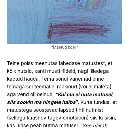
“Maetud koer”
Teine poiss meenutas lähedase matustest, et
kõik nutsid, kanti musti riideid, nägi lilledega
kaetud hauda. Tema sõnul vanemad enne
temaga sel teemal ei rääkinud (või ei mäleta),
aga vend oli öelnud:
“Kui ma ei nuta matusel,
siis soovin ma hingele halba
”
. Kuna tundus, et
matustega seostavad lapsed tihti nutmist
(sellega kaasnev tugev emotsioon) siis küsisin,
kas üldse peab nutma matusel. “
See näitab