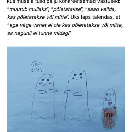
küsimusele tulid palju konkreetsemad vastused:
“
muutub mullaks
”, “
põletatakse
”, “
saad valida,
kas põletatakse või mitte
”. Üks laps täiendas, et
“
ega väga vahet ei ole kas põletatakse või mitte,
sa nagunii ei tunne midagi
”.