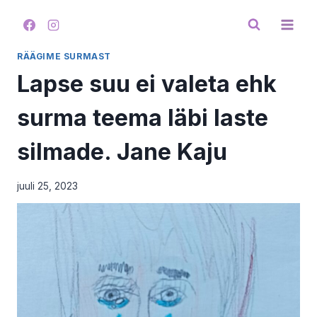
Skip
to
content
RÄÄGIME SURMAST
Lapse suu ei valeta ehk
surma teema läbi laste
silmade. Jane Kaju
juuli 25, 2023