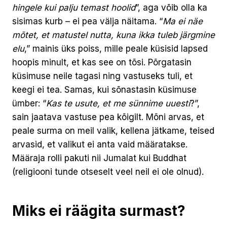
hingele kui palju temast hoolid
”, aga võib olla ka
sisimas kurb – ei pea välja näitama. “
Ma ei näe
mõtet, et matustel nutta, kuna ikka tuleb järgmine
elu
,” mainis üks poiss, mille peale küsisid lapsed
hoopis minult, et kas see on tõsi. Põrgatasin
küsimuse neile tagasi ning vastuseks tuli, et
keegi ei tea. Samas, kui sõnastasin küsimuse
ümber: “
Kas te usute, et me sünnime uuesti
?”,
sain jaatava vastuse pea kõigilt. Mõni arvas, et
peale surma on meil valik, kellena jätkame, teised
arvasid, et valikut ei anta vaid määratakse.
Määraja rolli pakuti nii Jumalat kui Buddhat
(religiooni tunde otseselt veel neil ei ole olnud).
Miks ei räägita surmast?