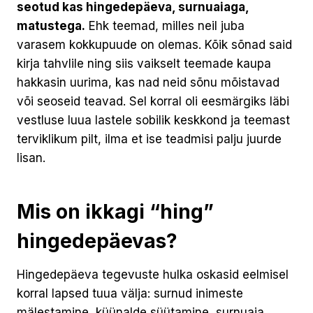
seotud kas hingedepäeva, surnuaiaga,
matustega.
Ehk teemad, milles neil juba
varasem kokkupuude on olemas. Kõik sõnad said
kirja tahvlile ning siis vaikselt teemade kaupa
hakkasin uurima, kas nad neid sõnu mõistavad
või seoseid teavad. Sel korral oli eesmärgiks läbi
vestluse luua lastele sobilik keskkond ja teemast
terviklikum pilt, ilma et ise teadmisi palju juurde
lisan.
Mis on ikkagi “hing”
hingedepäevas?
Hingedepäeva tegevuste hulka oskasid eelmisel
korral lapsed tuua välja: surnud inimeste
mälestamine, küünalde süütamine, surnuaia