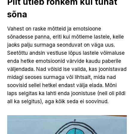
Pilt ütleb rohkem kui tuhat
sõna
Vahest on raske mõtteid ja emotsioone
sõnadesse panna, eriti kui mõtleme lastele, kelle
jaoks palju surmaga seonduvat on väga uus.
Seetõttu andsin vestluse lõpus lastele võimaluse
enda hetke emotsioonid värvide kaudu paberile
väljendada. Nad võisid ise valida, kas joonistavad
midagi seoses surmaga või lihtsalt, mida nad
soovisid sellel hetkel endast välja elada. Mõni
laps selgitas ka lahti enda joonistuse (neil oli pildi
all ka selgitus), aga kõik seda ei soovinud.