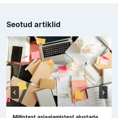
Seotud artiklid
Millistest asjaajamistest alustada,