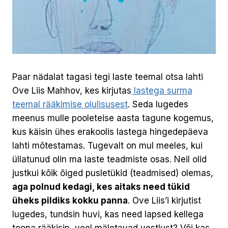
Paar nädalat tagasi tegi laste teemal otsa lahti
Ove Liis Mahhov, kes kirjutas
lastega surma
teemal rääkimise olulisusest
. Seda lugedes
meenus mulle pooleteise aasta tagune kogemus,
kus käisin ühes erakoolis lastega hingedepäeva
lahti mõtestamas. Tugevalt on mul meeles, kui
üllatunud olin ma laste teadmiste osas. Neil olid
justkui kõik õiged pusletükid (teadmised) olemas,
aga polnud kedagi, kes aitaks need tükid
üheks pildiks kokku panna
. Ove Liis’i kirjutist
lugedes, tundsin huvi, kas need lapsed kellega
toona rääkisin, veel mäletavad vestlust? Või kas