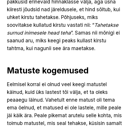
pakkusid erinevaid hinnaklasse välja, aga üsna
kiiresti jõudsid nad järeldusele, et hind sõltub, kui
uhket kirstu tahetakse. Põhjuseks, miks
soovitakse kullatud kirstu vastati nii: “
Tahetakse
surnud inimesele head teha
”. Samas nii mõnigi ei
saanud aru, miks keegi peaks kullast kirstu
tahtma, kui nagunii see ära maetakse.
Matuste kogemused
Eelmisel korral ei olnud veel keegi matustel
käinud, kuid üks lastest tõi välja, et ta oleks
peaaegu läinud. Vahetult enne matust oli tema
ema öelnud, et matused ei ole lastele, mille peale
jäi käik ära. Peale pikemat arutelu selle kohta, mis
toimub matustel, mis seal tehakse, küsisin samalt