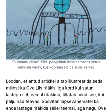
“Surnuaia värav”. Pildil peegeldub üsna sarnaselt antud
surnuaia värav, kus koolilapsed iga sügis käivad.
Loodan, et antud artikkel aitab illustreerida seda,
millest ka Ove Liis rääkis. Iga kord kui satun
lastega sel teemal rääkima, üllatab mind see, kui
palju nad teavad. Soovitan lapsevanematel ka
enda lastega rääkida sellel teemal, aga nagu Ove