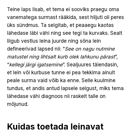
Teine laps lisab, et tema ei sooviks praegu oma
vanematega surmast rääkida, sest hiljuti oli peres
üks sündmus. Ta selgitab, et peaaegu kaotas
lähedase läbi vähi ning see tegi ta kurvaks. Sealt
liigub vestlus leina juurde ning sõna lein
defineerivad lapsed nii: “
See on nagu nutmine
matustel ning lihtsalt kurb olek lahkunu pärast
”,
“
kellegi järgi igatsemine
”. Sealjuures täiendasin,
et lein või kurbuse tunne ei pea tekkima ainult
peale surma vaid võib ka enne. Selle kuulmine
tundus, et andis antud lapsele selgust, miks tema
lähedase vähi diagnoos nii raskelt talle on
mõjunud.
Kuidas toetada leinavat