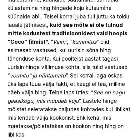
külastamine ning hingede koju kutsumine
küünalde abil. Teisel korral juba tuli juttu ka toidu
lauale jätmisest,
kuid see mõte ei ole tulnud
mitte kodustest traditsioonidest vaid hoopis
“Coco” filmist
*. “
Vaim
”, “
kummitus
” olid
esimesed vastused, kui uurisin sõna hing
tähenduse kohta. Kui poolteist aastat tagasi
uurisin hinge välimuse kohta, siis tulid vastused
“
vormitu” ja nähtamatu
”. Sel korral, aga oskas
üks laps tuua välja fakti, et keegi ei tea, milline
näeb välja hing. Teine laps ütles: “
See on nagu
gaasikogu, mis muudab kuju
”. Lastele hinge
mõistet seletatakse paljudes kohtades kui liblikat,
mis lendab välja kookonist. Ehk keha, mis
maetakse/põletatakse on kookon ning hing on
liblikas.