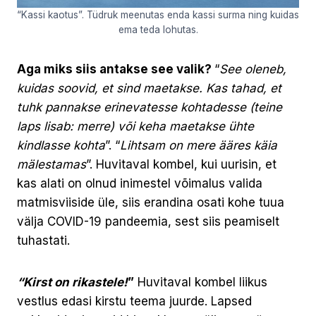
“Kassi kaotus”. Tüdruk meenutas enda kassi surma ning kuidas
ema teda lohutas.
Aga miks siis antakse see valik?
“
See oleneb,
kuidas soovid, et sind maetakse. Kas tahad, et
tuhk pannakse erinevatesse kohtadesse (teine
laps lisab: merre) või keha maetakse ühte
kindlasse kohta
”. “
Lihtsam on mere ääres käia
mälestamas
”. Huvitaval kombel, kui uurisin, et
kas alati on olnud inimestel võimalus valida
matmisviiside üle, siis erandina osati kohe tuua
välja COVID-19 pandeemia, sest siis peamiselt
tuhastati.
“Kirst on rikastele!
”
Huvitaval kombel liikus
vestlus edasi kirstu teema juurde. Lapsed