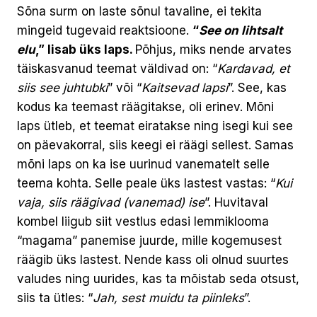
Sõna surm on laste sõnul tavaline, ei tekita
mingeid tugevaid reaktsioone.
“
See on lihtsalt
elu
,” lisab üks laps.
Põhjus, miks nende arvates
täiskasvanud teemat väldivad on: “
Kardavad, et
siis see juhtubki
” või “
Kaitsevad lapsi
”. See, kas
kodus ka teemast räägitakse, oli erinev. Mõni
laps ütleb, et teemat eiratakse ning isegi kui see
on päevakorral, siis keegi ei räägi sellest. Samas
mõni laps on ka ise uurinud vanematelt selle
teema kohta. Selle peale üks lastest vastas: “
Kui
vaja, siis räägivad (vanemad) ise
”. Huvitaval
kombel liigub siit vestlus edasi lemmiklooma
“magama” panemise juurde, mille kogemusest
räägib üks lastest. Nende kass oli olnud suurtes
valudes ning uurides, kas ta mõistab seda otsust,
siis ta ütles: “
Jah, sest muidu ta piinleks
”.