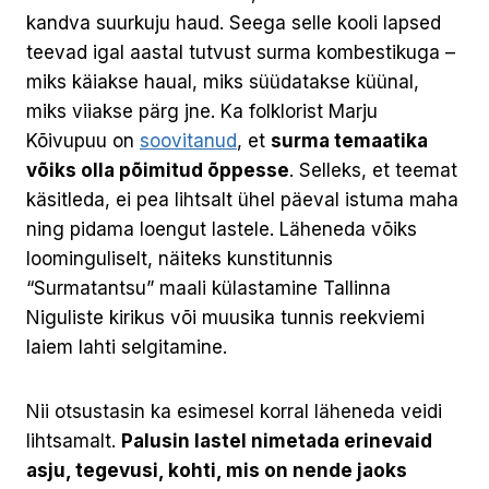
kandva suurkuju haud. Seega selle kooli lapsed
teevad igal aastal tutvust surma kombestikuga –
miks käiakse haual, miks süüdatakse küünal,
miks viiakse pärg jne. Ka folklorist Marju
Kõivupuu on
soovitanud
, et
surma temaatika
võiks olla põimitud õppesse
. Selleks, et teemat
käsitleda, ei pea lihtsalt ühel päeval istuma maha
ning pidama loengut lastele. Läheneda võiks
loominguliselt, näiteks kunstitunnis
“Surmatantsu” maali külastamine Tallinna
Niguliste kirikus või muusika tunnis reekviemi
laiem lahti selgitamine.
Nii otsustasin ka esimesel korral läheneda veidi
lihtsamalt.
Palusin lastel nimetada erinevaid
asju, tegevusi, kohti, mis on nende jaoks