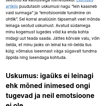
artiklis
puudutasin uskumusi nagu “lein kaasneb
vaid surmaga” ja “emotsioonide tundmine on
ohtlik”. Sel korral analüüsin täpsemalt veel mõnda
leinaga seotud uskumust. Avatud südamega
minu kogemust lugedes võid ka enda kohta
midagi uut teada saada. Jättes kõrvale valu, võin
öelda, et minu jaoks on leinal ka nii-öelda ilus
külg: võimalus iseennast väga sügavalt tundma
õppida ning iseendaga kohtuda.
Uskumus: igaüks ei leinagi
ehk mõned inimesed ongi
tugevad ja neil emotsioone
ei ole