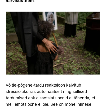
närvisüsteem
.
Võitle-põgene-tardu reaktsioon käivitub
stressiolukorras automaatselt ning sellised
tardumised ehk dissotsiatsioonid ei tähenda, et
meil emotsioone ei ole. See on mõne inimese