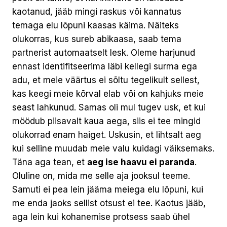
kaotanud, jääb mingi raskus või kannatus
temaga elu lõpuni kaasas käima. Näiteks
olukorras, kus sureb abikaasa, saab tema
partnerist automaatselt lesk. Oleme harjunud
ennast identifitseerima läbi kellegi surma ega
adu, et meie väärtus ei sõltu tegelikult sellest,
kas keegi meie kõrval elab või on kahjuks meie
seast lahkunud. Samas oli mul tugev usk, et kui
möödub piisavalt kaua aega, siis ei tee mingid
olukorrad enam haiget. Uskusin, et lihtsalt aeg
kui selline muudab meie valu kuidagi väiksemaks.
Täna aga tean, et
aeg ise haavu ei paranda
.
Oluline on, mida me selle aja jooksul teeme.
Samuti ei pea lein jääma meiega elu lõpuni, kui
me enda jaoks sellist otsust ei tee. Kaotus jääb,
aga lein kui kohanemise protsess saab ühel