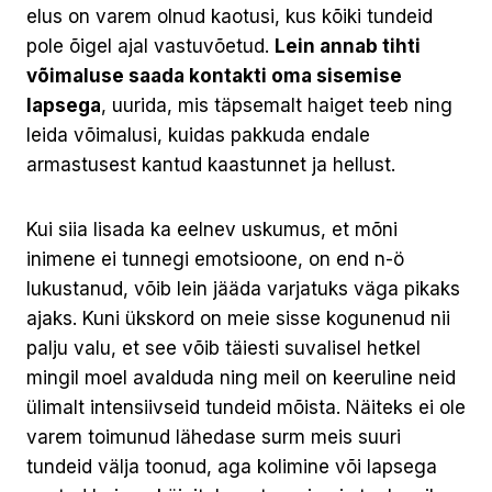
elus on varem olnud kaotusi, kus kõiki tundeid
pole õigel ajal vastuvõetud.
Lein annab tihti
võimaluse saada kontakti oma sisemise
lapsega
, uurida, mis täpsemalt haiget teeb ning
leida võimalusi, kuidas pakkuda endale
armastusest kantud kaastunnet ja hellust.
Kui siia lisada ka eelnev uskumus, et mõni
inimene ei tunnegi emotsioone, on end n-ö
lukustanud, võib lein jääda varjatuks väga pikaks
ajaks. Kuni ükskord on meie sisse kogunenud nii
palju valu, et see võib täiesti suvalisel hetkel
mingil moel avalduda ning meil on keeruline neid
ülimalt intensiivseid tundeid mõista. Näiteks ei ole
varem toimunud lähedase surm meis suuri
tundeid välja toonud, aga kolimine või lapsega