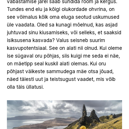
vabastamise järel saab sündida rõõm ja kergus.
Tundes end elu ja kõigi olukordade ohvrina, on
see võimalus kõik oma eluga seotud uskumused
üle vaadata. Oled sa kunagi mõelnud, kas asjad
juhtuvad sinu kiusamiseks, või selleks, et saaksid
isiksusena kasvada? Valus seisneb suurim
kasvupotentsiaal. See on alati nii olnud. Kui oleme
ise sügaval oru põhjas, siis kuigi me seda ei näe,
on mäetipp seal kuskil alati olemas. Kui oru
põhjast väikeste sammudega mäe otsa jõuad,
näed täiesti uut ja teistsugust vaadet, mis võib
olla täis üllatusi.