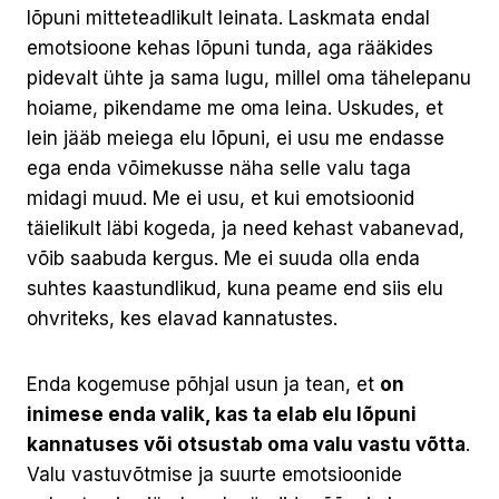
lõpuni mitteteadlikult leinata. Laskmata endal
emotsioone kehas lõpuni tunda, aga rääkides
pidevalt ühte ja sama lugu, millel oma tähelepanu
hoiame, pikendame me oma leina. Uskudes, et
lein jääb meiega elu lõpuni, ei usu me endasse
ega enda võimekusse näha selle valu taga
midagi muud. Me ei usu, et kui emotsioonid
täielikult läbi kogeda, ja need kehast vabanevad,
võib saabuda kergus. Me ei suuda olla enda
suhtes kaastundlikud, kuna peame end siis elu
ohvriteks, kes elavad kannatustes.
Enda kogemuse põhjal usun ja tean, et
on
inimese enda valik, kas ta elab elu lõpuni
kannatuses või otsustab oma valu vastu võtta
.
Valu vastuvõtmise ja suurte emotsioonide