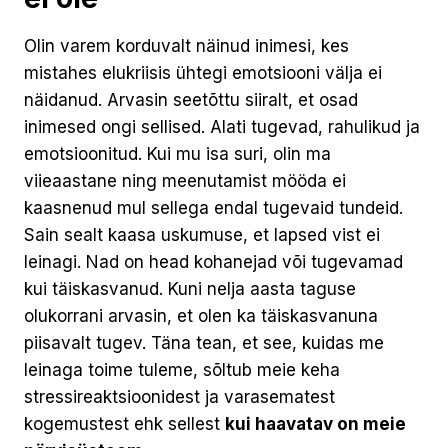
Olin varem korduvalt näinud inimesi, kes
mistahes elukriisis ühtegi emotsiooni välja ei
näidanud. Arvasin seetõttu siiralt, et osad
inimesed ongi sellised. Alati tugevad, rahulikud ja
emotsioonitud. Kui mu isa suri, olin ma
viieaastane ning meenutamist mööda ei
kaasnenud mul sellega endal tugevaid tundeid.
Sain sealt kaasa uskumuse, et lapsed vist ei
leinagi. Nad on head kohanejad või tugevamad
kui täiskasvanud. Kuni nelja aasta taguse
olukorrani arvasin, et olen ka täiskasvanuna
piisavalt tugev. Täna tean, et see, kuidas me
leinaga toime tuleme, sõltub meie keha
stressireaktsioonidest ja varasematest
kogemustest ehk sellest
kui haavatav on meie