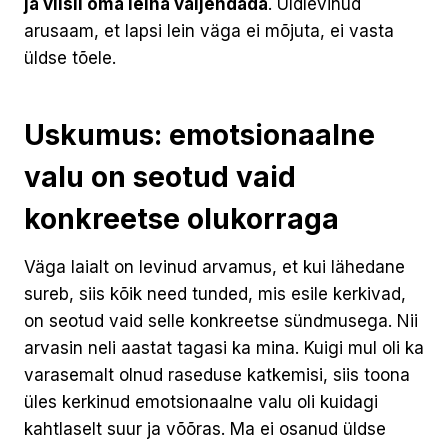
ja viisil oma leina väljendada
. Üldlevinud
arusaam, et lapsi lein väga ei mõjuta, ei vasta
üldse tõele.
Uskumus: emotsionaalne
valu on seotud vaid
konkreetse olukorraga
Väga laialt on levinud arvamus, et kui lähedane
sureb, siis kõik need tunded, mis esile kerkivad,
on seotud vaid selle konkreetse sündmusega. Nii
arvasin neli aastat tagasi ka mina. Kuigi mul oli ka
varasemalt olnud raseduse katkemisi, siis toona
üles kerkinud emotsionaalne valu oli kuidagi
kahtlaselt suur ja võõras. Ma ei osanud üldse