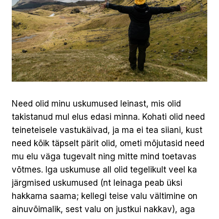
Need olid minu uskumused leinast, mis olid
takistanud mul elus edasi minna. Kohati olid need
teineteisele vastukäivad, ja ma ei tea siiani, kust
need kõik täpselt pärit olid, ometi mõjutasid need
mu elu väga tugevalt ning mitte mind toetavas
võtmes. Iga uskumuse all olid tegelikult veel ka
järgmised uskumused (nt leinaga peab üksi
hakkama saama; kellegi teise valu vältimine on
ainuvõimalik, sest valu on justkui nakkav), aga