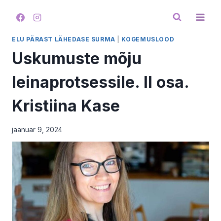
Skip
to
content
ELU PÄRAST LÄHEDASE SURMA
|
KOGEMUSLOOD
Uskumuste mõju
leinaprotsessile. II osa.
Kristiina Kase
jaanuar 9, 2024