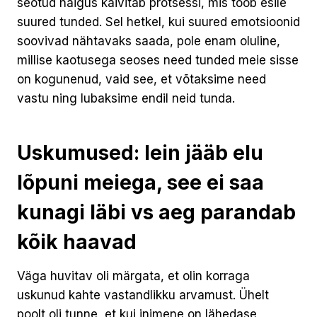
seotud haigus käivitab protsessi, mis toob esile
suured tunded. Sel hetkel, kui suured emotsioonid
soovivad nähtavaks saada, pole enam oluline,
millise kaotusega seoses need tunded meie sisse
on kogunenud, vaid see, et võtaksime need
vastu ning lubaksime endil neid tunda.
Uskumused: lein jääb elu
lõpuni meiega, see ei saa
kunagi läbi vs aeg parandab
kõik haavad
Väga huvitav oli märgata, et olin korraga
uskunud kahte vastandlikku arvamust. Ühelt
poolt oli tunne, et kui inimene on lähedase