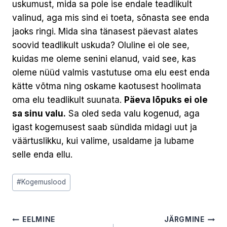
uskumust, mida sa pole ise endale teadlikult
valinud, aga mis sind ei toeta, sõnasta see enda
jaoks ringi. Mida sina tänasest päevast alates
soovid teadlikult uskuda? Oluline ei ole see,
kuidas me oleme senini elanud, vaid see, kas
oleme nüüd valmis vastutuse oma elu eest enda
kätte võtma ning oskame kaotusest hoolimata
oma elu teadlikult suunata.
Päeva lõpuks ei ole
sa sinu valu.
Sa oled seda valu kogenud, aga
igast kogemusest saab sündida midagi uut ja
väärtuslikku, kui valime, usaldame ja lubame
selle enda ellu.
Post
#
Kogemuslood
Tags:
Navigeerimine
EELMINE
JÄRGMINE