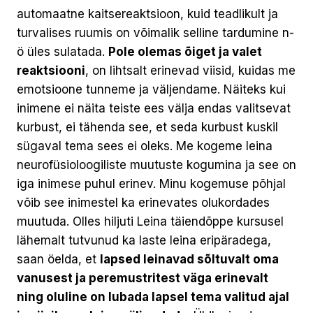
automaatne kaitsereaktsioon, kuid teadlikult ja
turvalises ruumis on võimalik selline tardumine n-
ö üles sulatada.
Pole olemas õiget ja valet
reaktsiooni
, on lihtsalt erinevad viisid, kuidas me
emotsioone tunneme ja väljendame. Näiteks kui
inimene ei näita teiste ees välja endas valitsevat
kurbust, ei tähenda see, et seda kurbust kuskil
sügaval tema sees ei oleks. Me kogeme leina
neurofüsioloogiliste muutuste kogumina ja see on
iga inimese puhul erinev. Minu kogemuse põhjal
võib see inimestel ka erinevates olukordades
muutuda. Olles hiljuti Leina täiendõppe kursusel
lähemalt tutvunud ka laste leina eripäradega,
saan öelda, et
lapsed leinavad sõltuvalt oma
vanusest ja peremustritest väga erinevalt
ning oluline on lubada lapsel tema valitud ajal