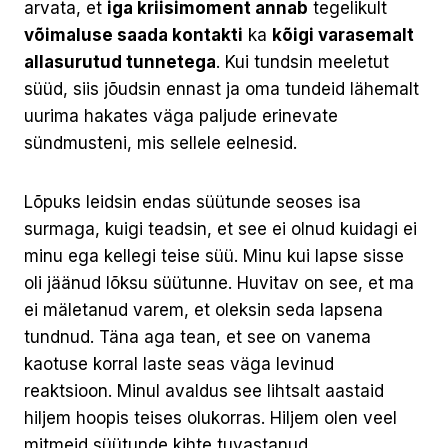
arvata, et
iga kriisimoment annab
tegelikult
võimaluse saada kontakti
ka
kõigi varasemalt
allasurutud tunnetega
. Kui tundsin meeletut
süüd, siis jõudsin ennast ja oma tundeid lähemalt
uurima hakates väga paljude erinevate
sündmusteni, mis sellele eelnesid.
Lõpuks leidsin endas süütunde seoses isa
surmaga, kuigi teadsin, et see ei olnud kuidagi ei
minu ega kellegi teise süü. Minu kui lapse sisse
oli jäänud lõksu süütunne. Huvitav on see, et ma
ei mäletanud varem, et oleksin seda lapsena
tundnud. Täna aga tean, et see on vanema
kaotuse korral laste seas väga levinud
reaktsioon. Minul avaldus see lihtsalt aastaid
hiljem hoopis teises olukorras. Hiljem olen veel
mitmeid süütunde kihte tuvastanud.