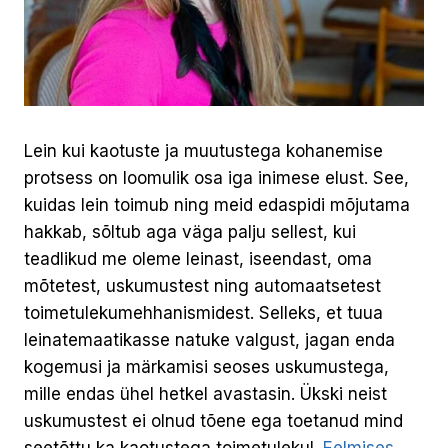
Lein kui kaotuste ja muutustega kohanemise
protsess on loomulik osa iga inimese elust. See,
kuidas lein toimub ning meid edaspidi mõjutama
hakkab, sõltub aga väga palju sellest, kui
teadlikud me oleme leinast, iseendast, oma
mõtetest, uskumustest ning automaatsetest
toimetulekumehhanismidest. Selleks, et tuua
leinatemaatikasse natuke valgust, jagan enda
kogemusi ja märkamisi seoses uskumustega,
mille endas ühel hetkel avastasin. Ükski neist
uskumustest ei olnud tõene ega toetanud mind
seetõttu ka kaotustega toimetulekul.
Eelmises