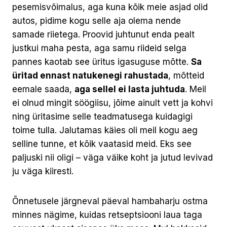
pesemisvõimalus, aga kuna kõik meie asjad olid
autos, pidime kogu selle aja olema nende
samade riietega. Proovid juhtunut enda pealt
justkui maha pesta, aga samu riideid selga
pannes kaotab see üritus igasuguse mõtte.
Sa
üritad ennast natukenegi rahustada
, mõtteid
eemale saada,
aga sellel ei lasta juhtuda
. Meil
ei olnud mingit söögiisu, jõime ainult vett ja kohvi
ning üritasime selle teadmatusega kuidagigi
toime tulla. Jalutamas käies oli meil kogu aeg
selline tunne, et kõik vaatasid meid. Eks see
paljuski nii oligi – väga väike koht ja jutud levivad
ju väga kiiresti.
Õnnetusele järgneval päeval hambaharju ostma
minnes nägime, kuidas retseptsiooni laua taga