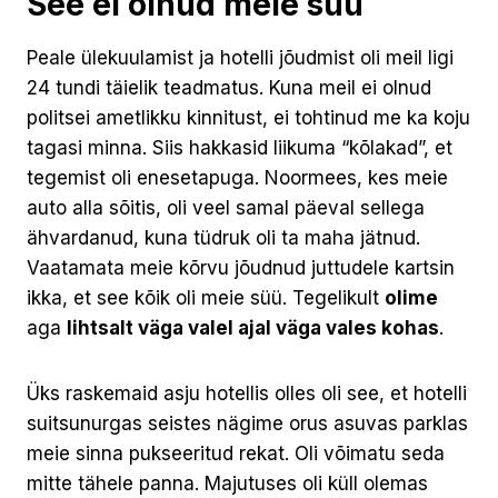
See ei olnud meie süü
Peale ülekuulamist ja hotelli jõudmist oli meil ligi
24 tundi täielik teadmatus. Kuna meil ei olnud
politsei ametlikku kinnitust, ei tohtinud me ka koju
tagasi minna. Siis hakkasid liikuma “kõlakad”, et
tegemist oli enesetapuga. Noormees, kes meie
auto alla sõitis, oli veel samal päeval sellega
ähvardanud, kuna tüdruk oli ta maha jätnud.
Vaatamata meie kõrvu jõudnud juttudele kartsin
ikka, et see kõik oli meie süü. Tegelikult
olime
aga
lihtsalt väga valel ajal väga vales kohas
.
Üks raskemaid asju hotellis olles oli see, et hotelli
suitsunurgas seistes nägime orus asuvas parklas
meie sinna pukseeritud rekat. Oli võimatu seda
mitte tähele panna. Majutuses oli küll olemas