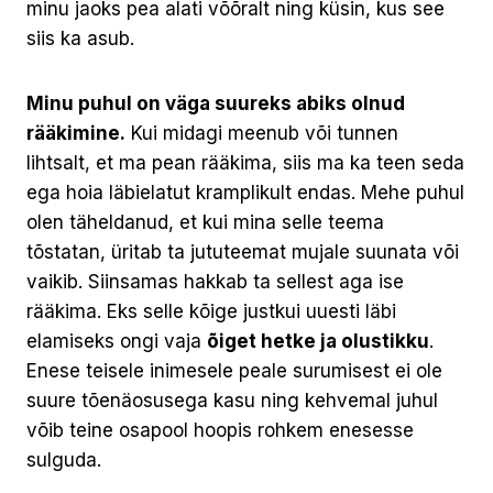
minu jaoks pea alati võõralt ning küsin, kus see
siis ka asub.
Minu puhul on väga suureks abiks olnud
rääkimine.
Kui midagi meenub või tunnen
lihtsalt, et ma pean rääkima, siis ma ka teen seda
ega hoia läbielatut kramplikult endas. Mehe puhul
olen täheldanud, et kui mina selle teema
tõstatan, üritab ta jututeemat mujale suunata või
vaikib. Siinsamas hakkab ta sellest aga ise
rääkima. Eks selle kõige justkui uuesti läbi
elamiseks ongi vaja
õiget hetke ja olustikku
.
Enese teisele inimesele peale surumisest ei ole
suure tõenäosusega kasu ning kehvemal juhul
võib teine osapool hoopis rohkem enesesse
sulguda.