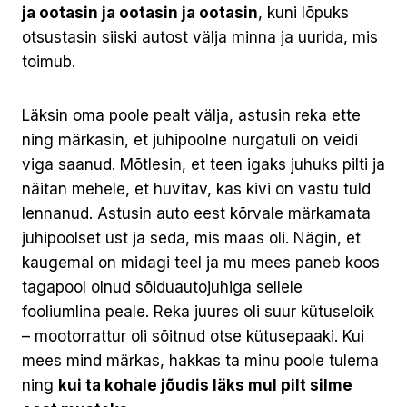
ja ootasin ja ootasin ja ootasin
, kuni lõpuks
otsustasin siiski autost välja minna ja uurida, mis
toimub.
Läksin oma poole pealt välja, astusin reka ette
ning märkasin, et juhipoolne nurgatuli on veidi
viga saanud. Mõtlesin, et teen igaks juhuks pilti ja
näitan mehele, et huvitav, kas kivi on vastu tuld
lennanud. Astusin auto eest kõrvale märkamata
juhipoolset ust ja seda, mis maas oli. Nägin, et
kaugemal on midagi teel ja mu mees paneb koos
tagapool olnud sõiduautojuhiga sellele
fooliumlina peale. Reka juures oli suur kütuseloik
– mootorrattur oli sõitnud otse kütusepaaki. Kui
mees mind märkas, hakkas ta minu poole tulema
ning
kui ta kohale jõudis läks mul pilt silme