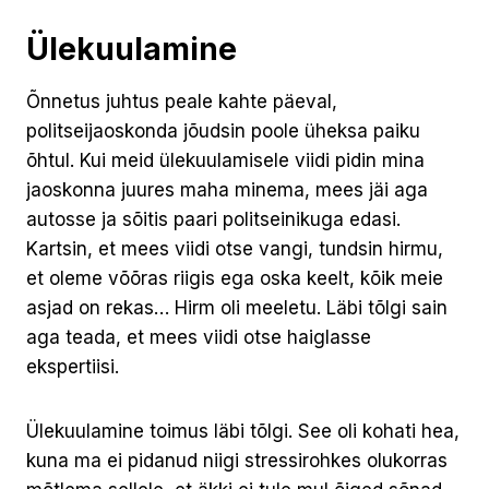
Ülekuulamine
Õnnetus juhtus peale kahte päeval,
politseijaoskonda jõudsin poole üheksa paiku
õhtul. Kui meid ülekuulamisele viidi pidin mina
jaoskonna juures maha minema, mees jäi aga
autosse ja sõitis paari politseinikuga edasi.
Kartsin, et mees viidi otse vangi, tundsin hirmu,
et oleme võõras riigis ega oska keelt, kõik meie
asjad on rekas… Hirm oli meeletu. Läbi tõlgi sain
aga teada, et mees viidi otse haiglasse
ekspertiisi.
Ülekuulamine toimus läbi tõlgi. See oli kohati hea,
kuna ma ei pidanud niigi stressirohkes olukorras