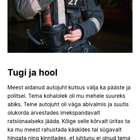
Tugi ja hool
Meest aidanud autojuht kutsus välja ka pääste ja
politsei. Tema kohalolek oli mu mehele suureks
abiks. Teine autojuht oli väga abivalmis ja suutis
olukorda arvestades imekspandavalt
ratsionaalseks jääda. Kõige selle kõrvalt üritas ta
ka mu meest rahustada käskides tal sügavalt
hingata ning kinnitades, et juhtunu ei olnud tema