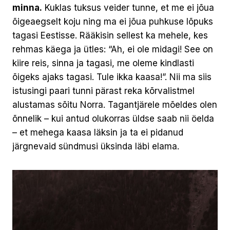
minna.
Kuklas tuksus veider tunne, et me ei jõua
õigeaegselt koju ning ma ei jõua puhkuse lõpuks
tagasi Eestisse. Rääkisin sellest ka mehele, kes
rehmas käega ja ütles: “Ah, ei ole midagi! See on
kiire reis, sinna ja tagasi, me oleme kindlasti
õigeks ajaks tagasi. Tule ikka kaasa!”. Nii ma siis
istusingi paari tunni pärast reka kõrvalistmel
alustamas sõitu Norra. Tagantjärele mõeldes olen
õnnelik – kui antud olukorras üldse saab nii öelda
– et mehega kaasa läksin ja ta ei pidanud
järgnevaid sündmusi üksinda läbi elama.