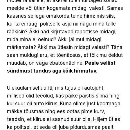
mõtlema sellele, et äkki ei tule mul õiged sõnad
meelde või ütlen kogemata midagi valesti. Samas
kaasnes sellega omakorda teine hirm: mis siis,
kui ta ei räägi politseile asju nii nagu mina talle
rääkisin? Äkki nad kirjutavad raportisse midagi,
mida mina ei öelnud? Äkki jäi mul midagi
märkamata? Äkki ma ütlesin midagi valesti? Täna
saan muidugi aru, et tõenäosus, et tõlk mu öeldut
muudab, on väga ebatõenäoline.
Peale sellist
sündmust tundus aga kõik hirmutav.
Ülekuulamisel uuriti, mis tujus oli autojuht,
millised olid teeolud, kas päike paistis silma ning
kui suur oli auto kiirus. Kuna olime just koormaga
mäkke tõusmas ning ees ootas pime kurv,
teadsin, et kiirus ei saanud suur olla. Hiljem ütles
ka politsei, et seda oli juba pidurdusmaa pealt