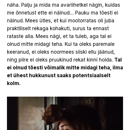
näha. Palju ja mida ma avariihetkel nägin, kuidas
me õnnetust ette ei näinud… Pauku ma tõesti ei
näinud. Mees ütles, et kui mootorratas oli juba
praktiliselt rekaga kohakuti, surus ta ennast
rataste alla. Mees nägi, et ta tuleb, aga tal ei
olnud mitte midagi teha. Kui ta oleks paremale
keeranud, ei oleks noormees siiski ellu jäänud,
ning piire ei oleks pruukinud rekat kinni hoida.
Tal
ei olnud tõesti võimalik mitte midagi teha, ilma
et ühest hukkunust saaks potentsiaalselt
kolm.