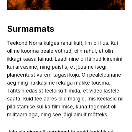
Surmamats
Teekond Norra kulges rahulikult, ilm oli ilus. Kui
olime koorma peale võtnud, olin rahul, et olin
ikkagi kaasa läinud. Laadimine oli läinud kiiremini
kui arvasime, ning paistis, et jõuame isegi
planeeritust varem tagasi koju. Oli pealelõunane
aeg ning hakkasime rekaga mäkke tõusma.
Tahtsin edasist teelõiku filmida, et video lastele
saata, kuid tee ääres olid märgid, mis keelasid nii
pildistamise kui ka filmimise, kuna tegemist oli
militaaralaga, ning see jäigi ainult mõtteks.