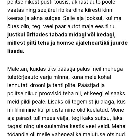
politseinikest püsti tõusis, aknast auto poole
vaatas ning seejärel ribikardina kiiresti kinni
keeras ja akna sulges. Selle aja jooksul, kui ma
õues olin, tegi veel paar autot maja ees tiiru,
justkui üritades tabada midagi või kedagi,
millest pilti teha ja homse ajaleheartikli juurde
lisada
.
Mäletan, kuidas üks päästja palus meil mehega
tuletõrjeauto varju minna, kuna meie kohal
lennutati drooni ja tehti pilte. Päästjad ja
politseinikud proovisid teha nii, et keegi ei saaks
meid pildi peale. Lisaks oli tegemist ju alaga, kus
nii filmimine kui pildistamine olid keelatud. Mõne
aja pärast tuli mees välja, tegi kaks suitsu, läks
tagasi ning ülekuulamine kestis veel veidi. Mehe
tööandja oli meile vahepeal ka majutuse otsinud.