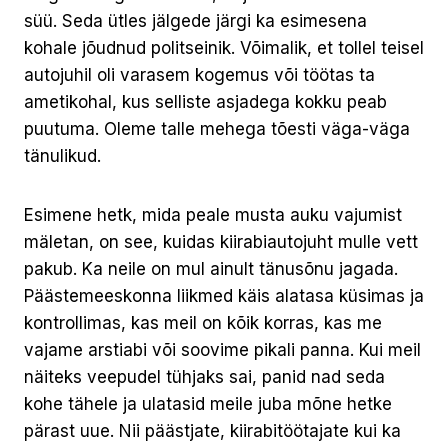
süü. Seda ütles jälgede järgi ka esimesena
kohale jõudnud politseinik. Võimalik, et tollel teisel
autojuhil oli varasem kogemus või töötas ta
ametikohal, kus selliste asjadega kokku peab
puutuma. Oleme talle mehega tõesti väga-väga
tänulikud.
Esimene hetk, mida peale musta auku vajumist
mäletan, on see, kuidas kiirabiautojuht mulle vett
pakub. Ka neile on mul ainult tänusõnu jagada.
Päästemeeskonna liikmed käis alatasa küsimas ja
kontrollimas, kas meil on kõik korras, kas me
vajame arstiabi või soovime pikali panna. Kui meil
näiteks veepudel tühjaks sai, panid nad seda
kohe tähele ja ulatasid meile juba mõne hetke
pärast uue. Nii päästjate, kiirabitöötajate kui ka