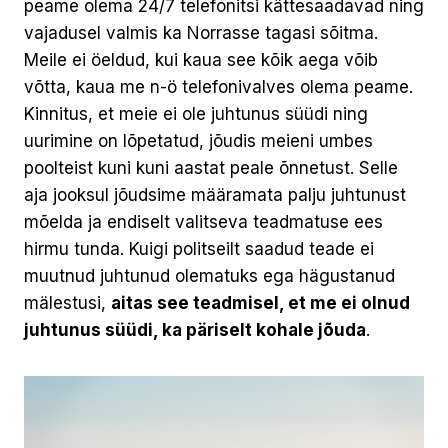
peame olema 24/7 telefonitsi kättesaadavad ning
vajadusel valmis ka Norrasse tagasi sõitma.
Meile ei öeldud, kui kaua see kõik aega võib
võtta, kaua me n-ö telefonivalves olema peame.
Kinnitus, et meie ei ole juhtunus süüdi ning
uurimine on lõpetatud, jõudis meieni umbes
poolteist kuni kuni aastat peale õnnetust. Selle
aja jooksul jõudsime määramata palju juhtunust
mõelda ja endiselt valitseva teadmatuse ees
hirmu tunda. Kuigi politseilt saadud teade ei
muutnud juhtunud olematuks ega hägustanud
mälestusi,
aitas see teadmisel, et me ei olnud
juhtunus süüdi, ka päriselt kohale jõuda
.