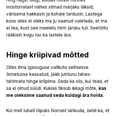
mootorratast nähes silmad märjaks läksid,
värisema hakkasin ja kohale tardusin. Lastega
koos olles ei oleks ma ju saanud valetada, et ma
ei tea, kust see meeletu hirm järsku tuli. Seetõttu
rääkisin kogu loo ka lastele ära.
Hinge kriipivad mõtted
Olles ilma igasuguse valikuta sellisesse
õnnetusse kaasatud, jääb juhtunu tahes-
tahtmata hinge kriipima. Seda ka siis, kui tead, et
sa ei olnud süüdi. Kuklas tiksub ikkagi mõte,
kas
me oleksime saanud seda kuidagi ära hoida
.
Kui meil lubati lõpuks Norrast lahkuda, öeldi ka, et