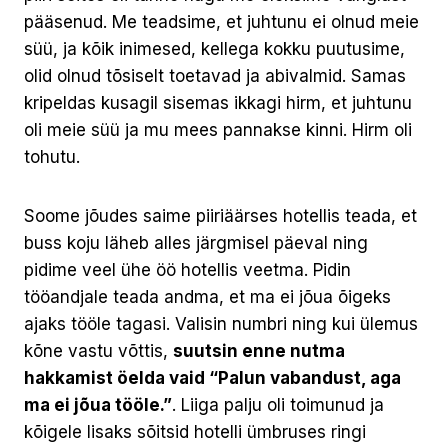
pääsenud. Me teadsime, et juhtunu ei olnud meie
süü, ja kõik inimesed, kellega kokku puutusime,
olid olnud tõsiselt toetavad ja abivalmid. Samas
kripeldas kusagil sisemas ikkagi hirm, et juhtunu
oli meie süü ja mu mees pannakse kinni. Hirm oli
tohutu.
Soome jõudes saime piiriäärses hotellis teada, et
buss koju läheb alles järgmisel päeval ning
pidime veel ühe öö hotellis veetma. Pidin
tööandjale teada andma, et ma ei jõua õigeks
ajaks tööle tagasi. Valisin numbri ning kui ülemus
kõne vastu võttis,
suutsin enne nutma
hakkamist öelda vaid “Palun vabandust, aga
ma ei jõua tööle.”
. Liiga palju oli toimunud ja
kõigele lisaks sõitsid hotelli ümbruses ringi