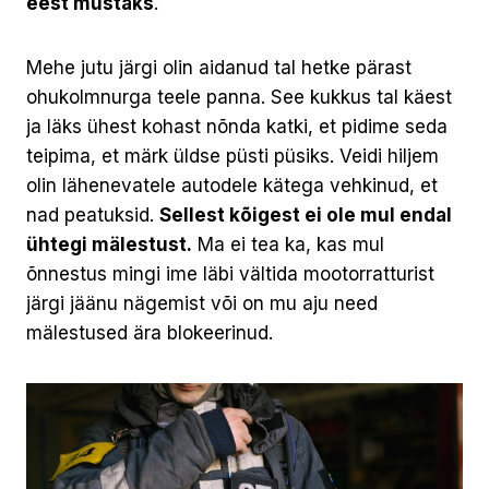
eest mustaks
.
Mehe jutu järgi olin aidanud tal hetke pärast
ohukolmnurga teele panna. See kukkus tal käest
ja läks ühest kohast nõnda katki, et pidime seda
teipima, et märk üldse püsti püsiks. Veidi hiljem
olin lähenevatele autodele kätega vehkinud, et
nad peatuksid.
Sellest kõigest ei ole mul endal
ühtegi mälestust.
Ma ei tea ka, kas mul
õnnestus mingi ime läbi vältida mootorratturist
järgi jäänu nägemist või on mu aju need
mälestused ära blokeerinud.