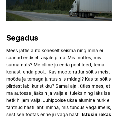
Segadus
Mees jättis auto koheselt seisma ning mina ei
saanud endiselt asjale pihta. Mis mõttes, mis
surmamats? Me olime ju enda pool teed, tema
kenasti enda pool… Kas mootorrattur sõitis meist
mööda ja temaga juhtus siis midagi? Kas ta sõitis
piirdest läbi kuristikku? Samal ajal, ütles mees, et
ma autosse jääksin ja välja ei tuleks ning läks ise
hetk hiljem välja. Juhipoolse ukse alumine nurk ei
tahtnud hästi lahti minna, mis tundus väga imelik,
sest see töötas enne ju väga hästi.
Istusin rekas