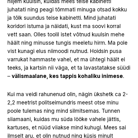
hiljem kuulsin, kuidas mees teise kabinetti
juhatati ning peagi tõmmati minuga otsad kokku
ja tõlk suundus teise kabinetti. Mind juhatati
koridori istuma ja näidati, kust ma soovi korral
vett saan. Olles toolil istet võtnud kuulsin mehe
häält ning minusse tungis meeletu hirm. Ma pole
vist kunagi elus niimoodi nutnud. Hoidsin pusa
varrukat hammaste vahel, et ma ühtegi häält ei
teeks, ja kartsin nii väga, et ta lavastatakse süüdi
–
välismaalane, kes tappis kohaliku inimese
.
Kui ma veidi rahunenud olin, nägin ükshetk ca 2-
2,2 meetrist politseimundris meest otse minu
poole tulemas ning mind silmitsemas. Tunnen
siiamaani, kuidas mu süda lööke vahele jättis,
kartuses, et nüüd viiakse mind kuhugi. Mees sai
ilmselt aru, et olin nutnud ning küsis minult