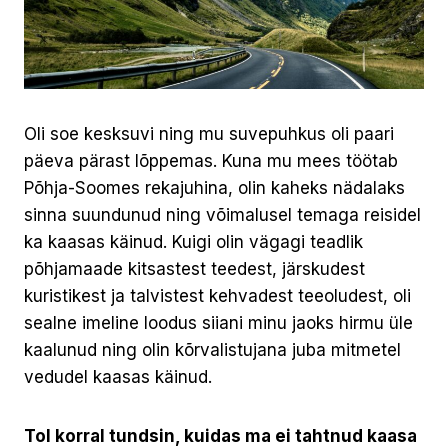
Oli soe kesksuvi ning mu suvepuhkus oli paari
päeva pärast lõppemas. Kuna mu mees töötab
Põhja-Soomes rekajuhina, olin kaheks nädalaks
sinna suundunud ning võimalusel temaga reisidel
ka kaasas käinud. Kuigi olin vägagi teadlik
põhjamaade kitsastest teedest, järskudest
kuristikest ja talvistest kehvadest teeoludest, oli
sealne imeline loodus siiani minu jaoks hirmu üle
kaalunud ning olin kõrvalistujana juba mitmetel
vedudel kaasas käinud.
Tol korral tundsin, kuidas ma ei tahtnud kaasa