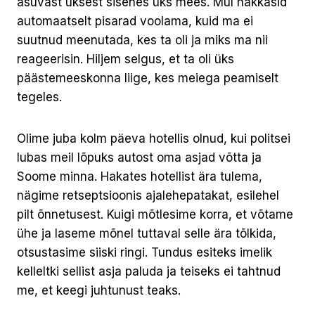
asuvast uksest sisenes üks mees. Mul hakkasid
automaatselt pisarad voolama, kuid ma ei
suutnud meenutada, kes ta oli ja miks ma nii
reageerisin. Hiljem selgus, et ta oli üks
päästemeeskonna liige, kes meiega peamiselt
tegeles.
Olime juba kolm päeva hotellis olnud, kui politsei
lubas meil lõpuks autost oma asjad võtta ja
Soome minna. Hakates hotellist ära tulema,
nägime retseptsioonis ajalehepatakat, esilehel
pilt õnnetusest. Kuigi mõtlesime korra, et võtame
ühe ja laseme mõnel tuttaval selle ära tõlkida,
otsustasime siiski ringi. Tundus esiteks imelik
kelleltki sellist asja paluda ja teiseks ei tahtnud
me, et keegi juhtunust teaks.