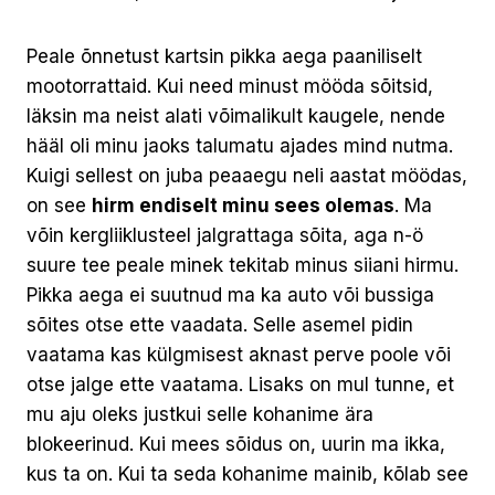
Peale õnnetust kartsin pikka aega paaniliselt
mootorrattaid. Kui need minust mööda sõitsid,
läksin ma neist alati võimalikult kaugele, nende
hääl oli minu jaoks talumatu ajades mind nutma.
Kuigi sellest on juba peaaegu neli aastat möödas,
on see
hirm endiselt minu sees olemas
. Ma
võin kergliiklusteel jalgrattaga sõita, aga n-ö
suure tee peale minek tekitab minus siiani hirmu.
Pikka aega ei suutnud ma ka auto või bussiga
sõites otse ette vaadata. Selle asemel pidin
vaatama kas külgmisest aknast perve poole või
otse jalge ette vaatama. Lisaks on mul tunne, et
mu aju oleks justkui selle kohanime ära
blokeerinud. Kui mees sõidus on, uurin ma ikka,
kus ta on. Kui ta seda kohanime mainib, kõlab see