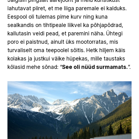
Jälgisin pingsalt äärejoont ja meid kuristikust
lahutavat piiret, et me liiga paremale ei kalduks.
Eespool oli tulemas pime kurv ning kuna
sealkandis on tihtipeale liikvel ka põhjapõdrad,
kallutasin veidi pead, et paremini näha. Ühtegi
poro ei paistnud, ainult üks mootorratas, mis
turvaliselt oma teepoolel sõitis. Hetk hiljem käis
kolakas ja justkui väike hüpekas, mille taustaks
kõlasid mehe sõnad: “
See oli nüüd surmamats.
”.