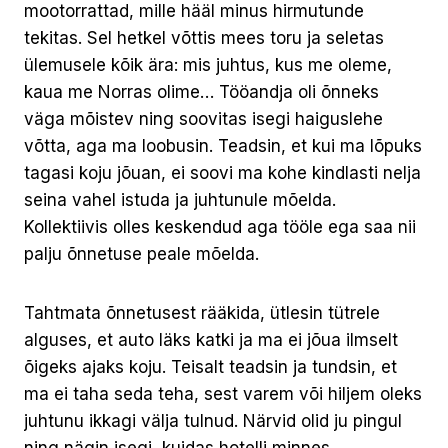
mootorrattad, mille hääl minus hirmutunde
tekitas. Sel hetkel võttis mees toru ja seletas
ülemusele kõik ära: mis juhtus, kus me oleme,
kaua me Norras olime… Tööandja oli õnneks
väga mõistev ning soovitas isegi haiguslehe
võtta, aga ma loobusin. Teadsin, et kui ma lõpuks
tagasi koju jõuan, ei soovi ma kohe kindlasti nelja
seina vahel istuda ja juhtunule mõelda.
Kollektiivis olles keskendud aga tööle ega saa nii
palju õnnetuse peale mõelda.
Tahtmata õnnetusest rääkida, ütlesin tütrele
alguses, et auto läks katki ja ma ei jõua ilmselt
õigeks ajaks koju. Teisalt teadsin ja tundsin, et
ma ei taha seda teha, sest varem või hiljem oleks
juhtunu ikkagi välja tulnud. Närvid olid ju pingul
ning nägin isegi, kuidas hotelli minnes