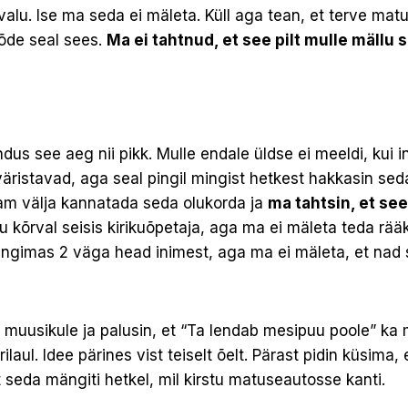
valu. Ise ma seda ei mäleta. Küll aga tean, et terve matu
õde seal sees.
Ma ei tahtnud, et see pilt mulle mällu 
ndus see aeg nii pikk. Mulle endale üldse ei meeldi, kui 
 väristavad, aga seal pingil mingist hetkest hakkasin se
nam välja kannatada seda olukorda ja
ma tahtsin, et see
u kõrval seisis kirikuõpetaja, aga ma ei mäleta teda rää
ängimas 2 väga head inimest, aga ma ei mäleta, et nad s
n muusikule ja palusin, et “Ta lendab mesipuu poole” ka 
ilaul. Idee pärines vist teiselt õelt. Pärast pidin küsima, 
t seda mängiti hetkel, mil kirstu matuseautosse kanti.