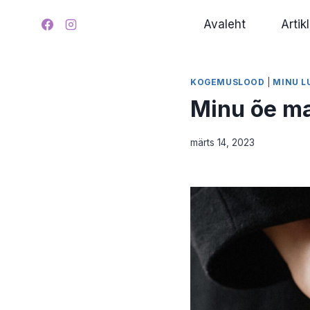
Skip
Avaleht
Artikl
to
content
KOGEMUSLOOD
|
MINU L
Minu õe ma
märts 14, 2023