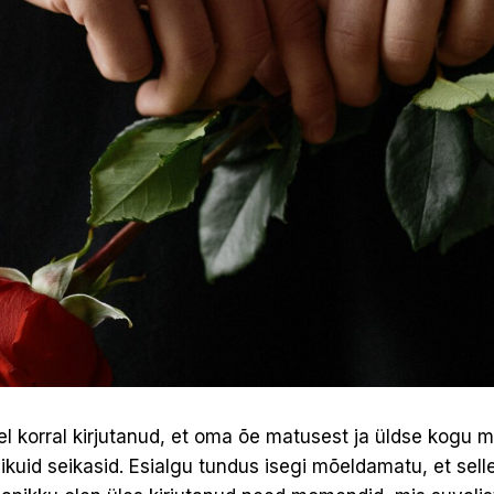
el korral kirjutanud, et oma õe matusest ja üldse kogu
uid seikasid. Esialgu tundus isegi mõeldamatu, et sell