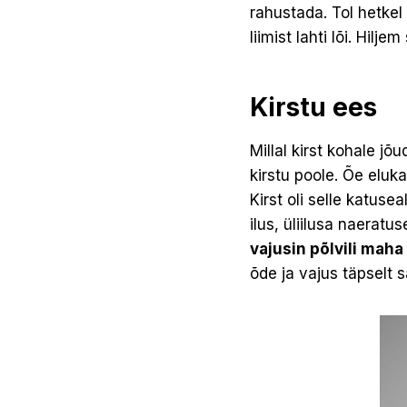
rahustada. Tol hetkel
liimist lahti lõi. Hilj
Kirstu ees
Millal kirst kohale jõu
kirstu poole. Õe eluk
Kirst oli selle katusea
ilus, üliilusa naeratus
vajusin põlvili maha 
õde ja vajus täpselt