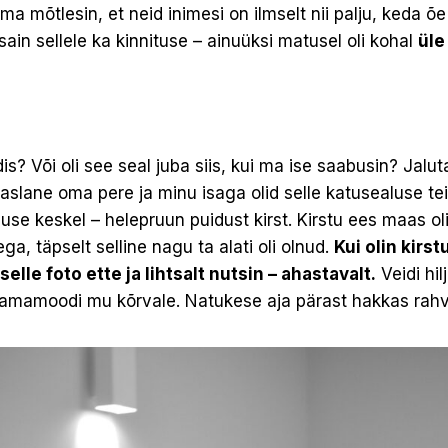
 ma mõtlesin, et neid inimesi on ilmselt nii palju, keda 
em sain sellele ka kinnituse – ainuüksi matusel oli kohal
üle
dis? Või oli see seal juba siis, kui ma ise saabusin? Jalut
aaslane oma pere ja minu isaga olid selle katusealuse te
luse keskel – helepruun puidust kirst. Kirstu ees maas oli 
ega, täpselt selline nagu ta alati oli olnud.
Kui olin kirst
selle foto ette ja lihtsalt nutsin – ahastavalt.
Veidi hil
 samamoodi mu kõrvale. Natukese aja pärast hakkas ra