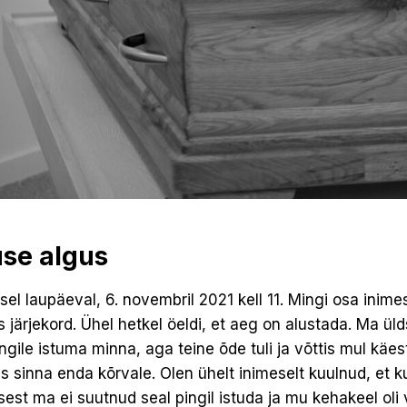
use algus
el laupäeval, 6. novembril 2021 kell 11. Mingi osa inim
 järjekord. Ühel hetkel öeldi, et aeg on alustada. Ma üld
gile istuma minna, aga teine õde tuli ja võttis mul käest
 sinna enda kõrvale. Olen ühelt inimeselt kuulnud, et kui
est ma ei suutnud seal pingil istuda ja mu kehakeel oli