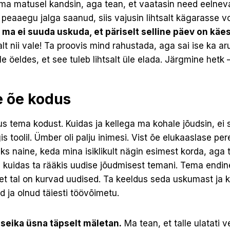
d ma matusel kandsin, aga tean, et vaatasin need eelneva
 peaaegu jalga saanud, siis vajusin lihtsalt kägarasse vo
t
ma ei suuda uskuda, et päriselt selline päev on käes
lt nii vale! Ta proovis mind rahustada, aga sai ise ka aru
le öeldes, et see tuleb lihtsalt üle elada. Järgmine hetk 
 õe kodus
s tema kodust. Kuidas ja kellega ma kohale jõudsin, e
s toolil. Ümber oli palju inimesi. Vist õe elukaaslase pe
üks naine, keda mina isiklikult nägin esimest korda, aga 
 kuidas ta rääkis uudise jõudmisest temani. Tema endine
 et tal on kurvad uudised. Ta keeldus seda uskumast ja
d ja olnud täiesti töövõimetu.
t seika üsna täpselt mäletan.
Ma tean, et talle ulatati ve