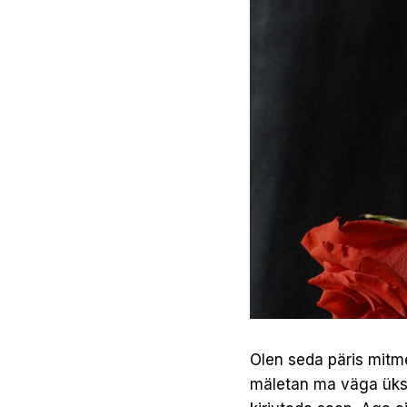
Olen seda päris mitm
mäletan ma väga üksik