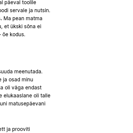
l päeval toolile
odi servale ja nutsin.
.
Ma pean matma
, et ükski sõna ei
– õe kodus.
i suuda meenutada.
re ja osad minu
ta oli väga endast
 elukaaslane oli talle
 kuni matusepäevani
tt ja prooviti