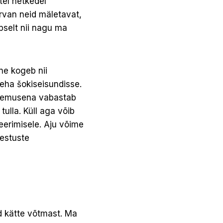
tel hetkedel
arvan neid mäletavat,
pselt nii nagu ma
ne kogeb nii
eha šokiseisundisse.
ulemusena vabastab
tulla. Küll aga võib
eerimisele. Aju võime
lestuste
d kätte võtmast. Ma