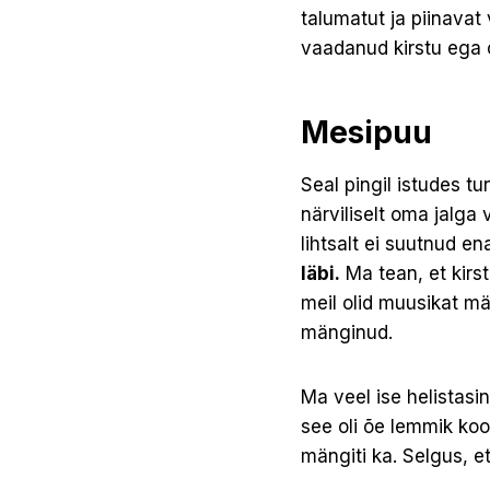
talumatut ja piinavat 
vaadanud kirstu ega 
Mesipuu
Seal pingil istudes tu
närviliselt oma jalga
lihtsalt ei suutnud e
läbi.
Ma tean, et kirst
meil olid muusikat m
mänginud.
Ma veel ise helistasi
see oli õe lemmik koor
mängiti ka. Selgus, e