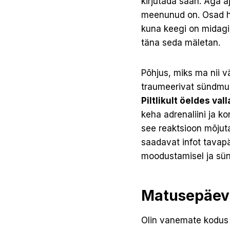
kirjutada saan. Aga a
meenunud on. Osad het
kuna keegi on midagi 
täna seda mäletan.
Põhjus, miks ma nii v
traumeerivat sündmus
Piltlikult öeldes va
keha adrenaliini ja ko
see reaktsioon mõjut
saadavat infot tavapä
moodustamisel ja sü
Matusepäev
Olin vanemate kodus 