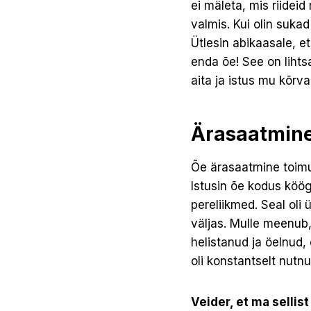
ei mäleta, mis riidei
valmis. Kui olin sukad
Ütlesin abikaasale, e
enda õe! See on lihtsa
aita ja istus mu kõrva
Ärasaatmine
Õe ärasaatmine toimu
Istusin õe kodus köögi
pereliikmed. Seal oli 
väljas. Mulle meenub,
helistanud ja öelnud,
oli konstantselt nutnu
Veider, et ma sellis