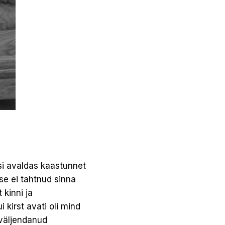
esi avaldas kaastunnet
se ei tahtnud sinna
 kinni ja
 kirst avati oli mind
 väljendanud