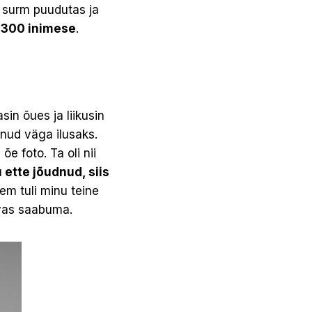
õe surm puudutas ja
 300 inimese
.
asin õues ja liikusin
inud väga ilusaks.
õe foto. Ta oli nii
u ette jõudnud, siis
jem tuli minu teine
hvas saabuma.