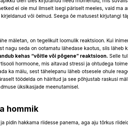
japikku olen üles kirjutanud need momendid, mis suvalis
ked ei ole mul ilmselt isegi päriselt meeles, vaid ma 
kirjeldanud või öelnud. Seega õe matusest kirjutangi tä
ähe mäletan, on tegelikult loomulik reaktsioon. Kui inime
t nagu seda on ootamatu lähedase kaotus, siis läheb k
llandub kehas “võitle või põgene” reaktsioon.
Selle t
rtisooli hormoone, mis aitavad stressi ja ohtudega toime 
ada ka mälu, sest tähelepanu läheb otsesele ohule reag
raselt töödelda on häiritud ja see põhjustab raskusi mä
ndmuse üksikasjade meenutamisel.
a hommik
ja pidin hakkama riidesse panema, aga aju tõrkus riidei