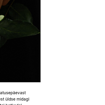
 matusepäevast
est üldse midagi