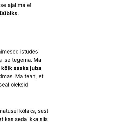
se ajal ma ei
süübiks.
inimesed istudes
da ise tegema. Ma
 kõik saaks juba
kimas. Ma tean, et
eal oleksid
matusel kõlaks, sest
et kas seda ikka siis