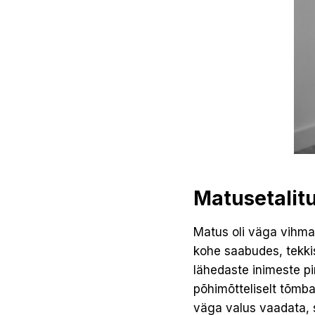
Matusetalit
Matus oli väga vihmas
kohe saabudes, tekkis
lähedaste inimeste pin
põhimõtteliselt tõmbas
väga valus vaadata, s