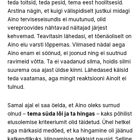
teda toitsid, teda pesid, tema eest hoolitsesid.
Arstina nägin, et kuigi välispidiselt justkui midagi
Aino terviseseisundis ei muutunud, olid
vereproovides nähtavad näitajad järjest
kehvemad. Teavitasin lähedasi, et tõenäoliselt on
Aino elu varsti lõppemas. Viimased nädal aega
Aino enam ei söönud, ei joonud ning ei suutnud
ravimeid võtta. Ta ei vaadanud silma, hoidis silmi
suurema osa ajast üldse kinni. Lähedased käisid
teda vaatamas, aga mingit reaktsiooni Ainolt ei
tulnud.
Samal ajal ei saa öelda, et Aino oleks surnud
olnud –
tema süda lõi ja ta hingas
– kaks põhilist
elusolemise kriteeriumit olid täidetud. Ühel hetkel
aga märkasid medõed, et ka hingamine oli jäänud
katkendlikuks. Hingamisse tekkisid pausid. Selline