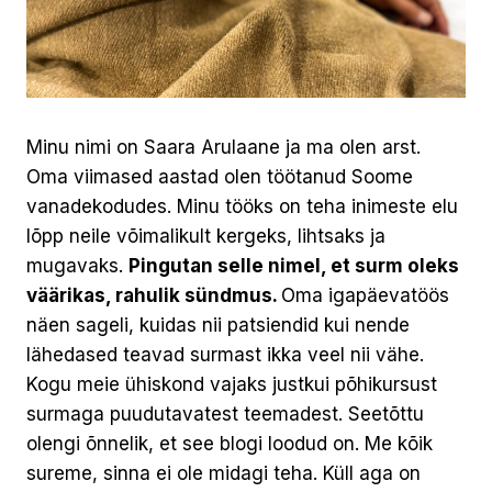
Minu nimi on Saara Arulaane ja ma olen arst.
Oma viimased aastad olen töötanud Soome
vanadekodudes. Minu tööks on teha inimeste elu
lõpp neile võimalikult kergeks, lihtsaks ja
mugavaks.
Pingutan selle nimel, et surm oleks
väärikas, rahulik sündmus.
Oma igapäevatöös
näen sageli, kuidas nii patsiendid kui nende
lähedased teavad surmast ikka veel nii vähe.
Kogu meie ühiskond vajaks justkui põhikursust
surmaga puudutavatest teemadest. Seetõttu
olengi õnnelik, et see blogi loodud on. Me kõik
sureme, sinna ei ole midagi teha. Küll aga on