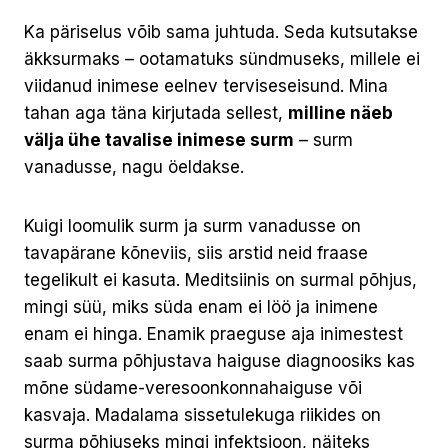
Ka päriselus võib sama juhtuda. Seda kutsutakse
äkksurmaks – ootamatuks sündmuseks, millele ei
viidanud inimese eelnev terviseseisund. Mina
tahan aga täna kirjutada sellest,
milline näeb
välja ühe tavalise inimese surm
– surm
vanadusse, nagu öeldakse.
Kuigi loomulik surm ja surm vanadusse on
tavapärane kõneviis, siis arstid neid fraase
tegelikult ei kasuta. Meditsiinis on surmal põhjus,
mingi süü, miks süda enam ei löö ja inimene
enam ei hinga. Enamik praeguse aja inimestest
saab surma põhjustava haiguse diagnoosiks kas
mõne südame-veresoonkonnahaiguse või
kasvaja. Madalama sissetulekuga riikides on
surma põhjuseks mingi infektsioon, näiteks