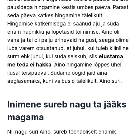
pausidega hingamine kestis umbes päeva. Pärast
seda päeva katkes hingamine täielikult.
Hingamise katkemisega ei saanud aju ja süda
enam hapnikku ja lõpetasid toimimise. Aino oli
vana ja tal oli palju erinevaid haigusi, seega olime
juba varem otsustanud, et juhul, kui tuleb kliiniline
surm ehk juhul, kui süda seiskub, siis
elustama
me teda ei hakka
. Aino hingamine lõppes ühel
ilusal teisipäeval. Südamelöögid jäid aina
aeglasemaks, kuni vaibusid täielikult. Aino suri.
Inimene sureb nagu ta jääks
magama
Nii nagu suri Aino, sureb tõenäoliselt enamik