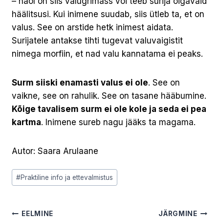
– näol on siis valugrimass või teeb surija oigavaid
häälitsusi. Kui inimene suudab, siis ütleb ta, et on
valus. See on arstide hetk inimest aidata.
Surijatele antakse tihti tugevat valuvaigistit
nimega morfiin, et nad valu kannatama ei peaks.
Surm siiski enamasti valus ei ole
. See on
vaikne, see on rahulik. See on tasane hääbumine.
Kõige tavalisem surm ei ole kole ja seda ei pea
kartma
. Inimene sureb nagu jääks ta magama.
Autor: Saara Arulaane
Post
#
Praktiline info ja ettevalmistus
Tags:
Navigeerimine
EELMINE
JÄRGMINE