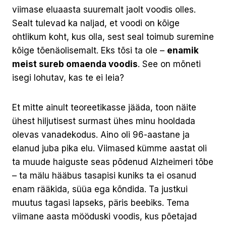
viimase eluaasta suuremalt jaolt voodis olles.
Sealt tulevad ka naljad, et voodi on kõige
ohtlikum koht, kus olla, sest seal toimub suremine
kõige tõenäolisemalt. Eks tõsi ta ole –
enamik
meist sureb omaenda voodis
. See on mõneti
isegi lohutav, kas te ei leia?
Et mitte ainult teoreetikasse jääda, toon näite
ühest hiljutisest surmast ühes minu hooldada
olevas vanadekodus. Aino oli 96-aastane ja
elanud juba pika elu. Viimased kümme aastat oli
ta muude haiguste seas põdenud Alzheimeri tõbe
– ta mälu hääbus tasapisi kuniks ta ei osanud
enam rääkida, süüa ega kõndida. Ta justkui
muutus tagasi lapseks, päris beebiks. Tema
viimane aasta mööduski voodis, kus põetajad