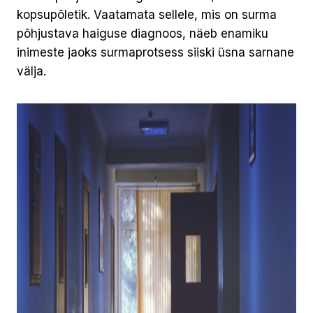
kopsupõletik. Vaatamata sellele, mis on surma
põhjustava haiguse diagnoos, näeb enamiku
inimeste jaoks surmaprotsess siiski üsna sarnane
välja.