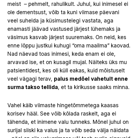
meist – pehmelt, rahulikult. Juhul, kui inimesel ei
ole dementsust, võib ta kuni viimase päevani
veel suhelda ja küsimustelegi vastata, aga
enamasti jäävad vastused järjest lühemaks ja
väsimus kasvab järjest suuremaks. On neid, kes
enne lõppu justkui kuhugi “oma maailma” kaovad.
Nad näevad toas inimesi, keda enam ei ole,
arvavad ise, et on kusagil mujal. Näiteks üks mu
patsientidest, kes oli küll eakas, kuid mõistuselt
veel vägagi terav,
palus medõel vahetult enne
surma takso tellida
, et ta kirikusse saaks minna.
Vahel käib viimaste hingetõmmetega kaasas
korisev hääl. See võib kõlada raskelt, aga ei
tähenda, et inimene valu tunneks. Mõnel juhul on
surijal siiski ka valus ja ta võib seda välja näidata