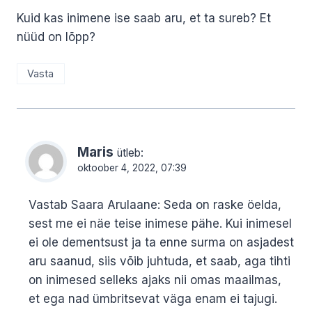
Kuid kas inimene ise saab aru, et ta sureb? Et
nüüd on lõpp?
Vasta
Maris
ütleb:
oktoober 4, 2022, 07:39
Vastab Saara Arulaane: Seda on raske öelda,
sest me ei näe teise inimese pähe. Kui inimesel
ei ole dementsust ja ta enne surma on asjadest
aru saanud, siis võib juhtuda, et saab, aga tihti
on inimesed selleks ajaks nii omas maailmas,
et ega nad ümbritsevat väga enam ei tajugi.