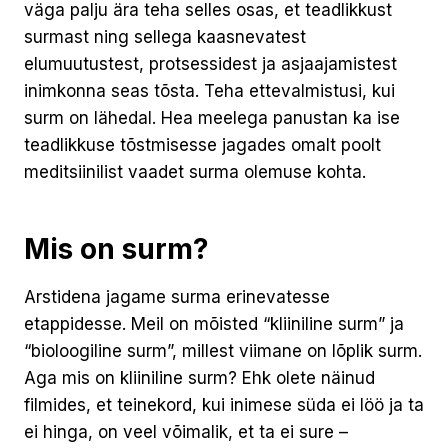
väga palju ära teha selles osas, et teadlikkust
surmast ning sellega kaasnevatest
elumuutustest, protsessidest ja asjaajamistest
inimkonna seas tõsta. Teha ettevalmistusi, kui
surm on lähedal. Hea meelega panustan ka ise
teadlikkuse tõstmisesse jagades omalt poolt
meditsiinilist vaadet surma olemuse kohta.
Mis on surm?
Arstidena jagame surma erinevatesse
etappidesse. Meil on mõisted “kliiniline surm” ja
“bioloogiline surm”, millest viimane on lõplik surm.
Aga mis on kliiniline surm? Ehk olete näinud
filmides, et teinekord, kui inimese süda ei löö ja ta
ei hinga, on veel võimalik, et ta ei sure –