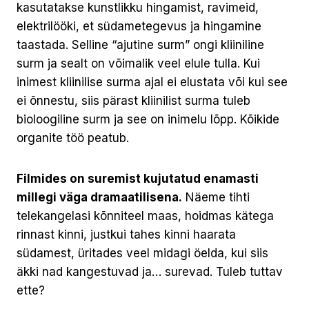
kasutatakse kunstlikku hingamist, ravimeid,
elektrilööki, et südametegevus ja hingamine
taastada. Selline “ajutine surm” ongi kliiniline
surm ja sealt on võimalik veel elule tulla. Kui
inimest kliinilise surma ajal ei elustata või kui see
ei õnnestu, siis pärast kliinilist surma tuleb
bioloogiline surm ja see on inimelu lõpp. Kõikide
organite töö peatub.
Filmides on suremist kujutatud enamasti
millegi väga dramaatilisena.
Näeme tihti
telekangelasi kõnniteel maas, hoidmas kätega
rinnast kinni, justkui tahes kinni haarata
südamest, üritades veel midagi öelda, kui siis
äkki nad kangestuvad ja… surevad. Tuleb tuttav
ette?