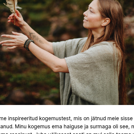
me inspireeritud kogemustest, mis on jätnud meie sisse 
anud. Minu kogemus ema haiguse ja surmaga oli see, m