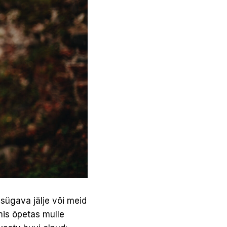
sügava jälje või meid
is õpetas mulle