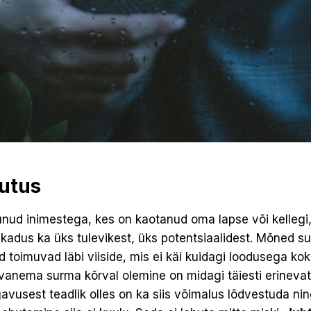
utus
ud inimestega, kes on kaotanud oma lapse või kellegi, 
adus ka üks tulevikest, üks potentsiaalidest. Mõned su
 toimuvad läbi viiside, mis ei käi kuidagi loodusega ko
anema surma kõrval olemine on midagi täiesti erineva
vusest teadlik olles on ka siis võimalus lõdvestuda ni