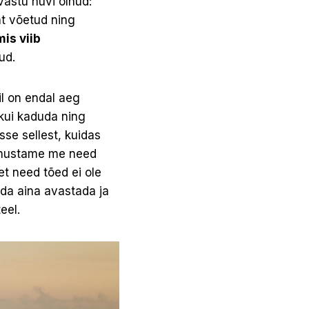
vastu huvi olnud:
nt võetud ning
is viib
ud.
il on endal aeg
kui kaduda ning
se sellest, kuidas
s unustame me need
t need tõed ei ole
ida aina avastada ja
eel.