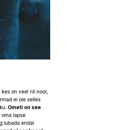
kes on veel nii noor,
rmad ei ole selles
kku.
Ometi on see
t oma lapse
ng lubada endal