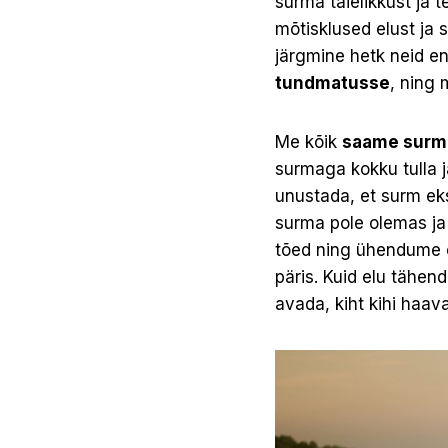
surma täielikkust ja 
mõtisklused elust ja 
järgmine hetk neid en
tundmatusse
, ning 
Me kõik
saame surmas
surmaga kokku tulla 
unustada, et surm ek
surma pole olemas ja 
tõed ning ühendume e
päris. Kuid elu tähen
avada, kiht kihi haava