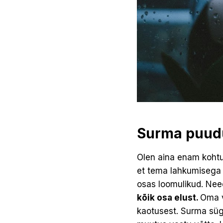
Surma puud
Olen aina enam kohtun
et tema lahkumisega k
osas loomulikud. Need
kõik osa elust.
Oma v
kaotusest. Surma süga