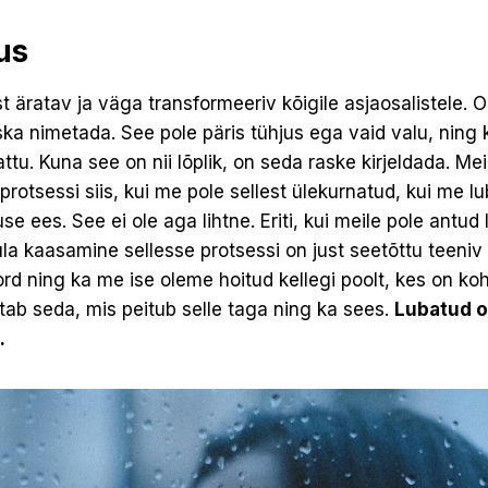
us
 äratav ja väga transformeeriv kõigile asjaosalistele. O
ka nimetada. See pole päris tühjus ega vaid valu, ning 
attu. Kuna see on nii lõplik, on seda raske kirjeldada. M
rotsessi siis, kui me pole sellest ülekurnatud, kui me
e ees. See ei ole aga lihtne. Eriti, kui meile pole antud
a kaasamine sellesse protsessi on just seetõttu teeniv
rd ning ka me ise oleme hoitud kellegi poolt, kes on k
ab seda, mis peitub selle taga ning ka sees.
Lubatud o
.