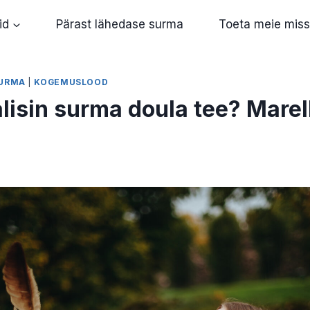
id
Pärast lähedase surma
Toeta meie miss
SURMA
|
KOGEMUSLOOD
lisin surma doula tee? Marel