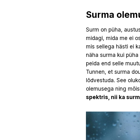
Surma olem
Surm on püha, austust
midagi, mida me ei os
mis sellega hästi ei k
näha surma kui püha p
peida end selle muutus
Tunnen, et surma doul
lõdvestuda. See oluko
olemusega ning mõist
spektris, nii ka surm