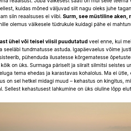
tema reaalsust. Juba väikesest saati on mul selle teema 
sellest, kuidas mõned väljuvad siit nagu oleks juhe taga
am siin reaalsuses ei viibi.
Surm, see müstiline aken, m
mille olemus väikesele tüdrukule kuidagi pähe ei mahtun
t ühel või teisel viisil puudutatud
veel enne, kui me
ja seeläbi tundmatusse astuda. Igapäevaelus võime just
sisteerib, pühenduda ilusatesse kõrgematesse õpetustes
kõik on üks. Surmaga päriselt ja siiralt silmitsi seiste
luga tema ehedas ja karastavas kohalolus. Ma ei ütle, e
dus on sel hetkel midagi muud – kehastus on kingitus, m
l. Sellest kehastusest lahkumine on üks oluline lõpp elut