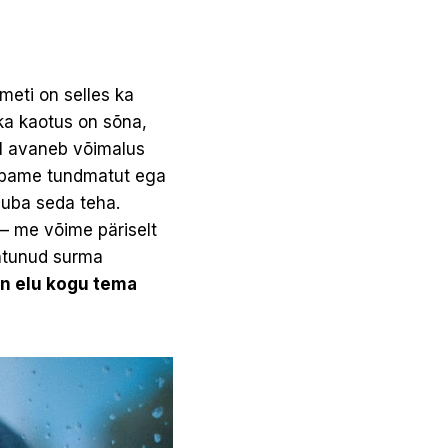
meti on selles ka
ka kaotus on sõna,
eil avaneb võimalus
 lubame tundmatut ega
 luba seda teha.
 – me võime päriselt
ohtunud surma
n elu kogu tema