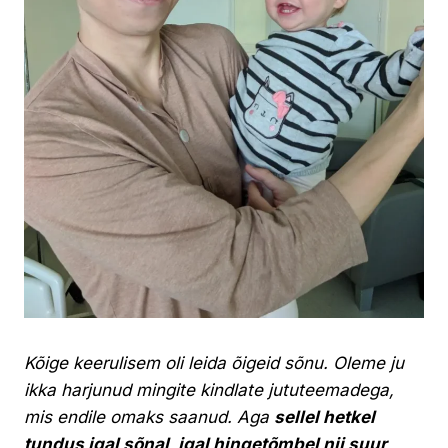
Kõige keerulisem oli leida õigeid sõnu. Oleme ju
ikka harjunud mingite kindlate jututeemadega,
mis endile omaks saanud. Aga
sellel hetkel
tundus igal sõnal, igal hingetõmbel nii suur