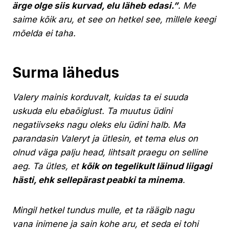
ärge olge siis kurvad, elu läheb edasi.”
. Me
saime kõik aru, et see on hetkel see, millele keegi
mõelda ei taha.
Surma lähedus
Valery mainis korduvalt, kuidas ta ei suuda
uskuda elu ebaõiglust. Ta muutus üdini
negatiivseks nagu oleks elu üdini halb. Ma
parandasin Valeryt ja ütlesin, et tema elus on
olnud väga palju head, lihtsalt praegu on selline
aeg. Ta ütles, et
kõik on tegelikult läinud liigagi
hästi, ehk sellepärast peabki ta minema
.
Mingil hetkel tundus mulle, et ta räägib nagu
vana inimene ja sain kohe aru, et seda ei tohi