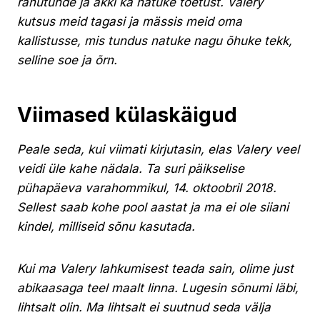
rahutunde ja äkki ka natuke toetust. Valery
kutsus meid tagasi ja mässis meid oma
kallistusse, mis tundus natuke nagu õhuke tekk,
selline soe ja õrn.
Viimased külaskäigud
Peale seda, kui viimati kirjutasin, elas Valery veel
veidi üle kahe nädala. Ta suri päikselise
pühapäeva varahommikul, 14. oktoobril 2018.
Sellest saab kohe pool aastat ja ma ei ole siiani
kindel, milliseid sõnu kasutada.
Kui ma Valery lahkumisest teada sain, olime just
abikaasaga teel maalt linna. Lugesin sõnumi läbi,
lihtsalt olin. Ma lihtsalt ei suutnud seda välja