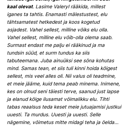
kaal olevat
. Lasime Valeryl rääkida, millest
iganes ta tahtis. Enamasti mälestustest, elu
tähtsamatest hetkedest ja koos kogetud
asjadest. Vahel sellest, milline võiks elu olla.
Vahel sellest, milline elu võib-olla olema saab.
Surmast endast me palju ei rääkinud ja ma
tundsin süüd, et surm tundus ka siis
tabuteemana. Juba ainuüksi see sõna kohutas
mind. Samas tean, et siis tuli kinni hoida kõigest
sellest, mis veel alles oli. Nii valus oli teadmine,
et meie jääme, kuid tema peab minema. Inimene,
kes on olnud seni täiesti terve, saanud just lapse
ja elanud kõige ilusamat võimalikku elu. Tihti
tabas reaalsus teda keset meie jutuajamisi justkui
uuesti. Ta murdus. Uuesti ja uuesti. Selle
nägemine, võimetus mitte midagi teha ja öelda…