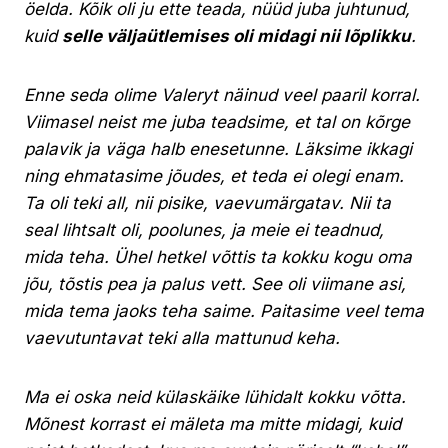
öelda. Kõik oli ju ette teada, nüüd juba juhtunud,
kuid
selle väljaütlemises oli midagi nii lõplikku
.
Enne seda olime Valeryt näinud veel paaril korral.
Viimasel neist me juba teadsime, et tal on kõrge
palavik ja väga halb enesetunne. Läksime ikkagi
ning ehmatasime jõudes, et teda ei olegi enam.
Ta oli teki all, nii pisike, vaevumärgatav. Nii ta
seal lihtsalt oli, poolunes, ja meie ei teadnud,
mida teha. Ühel hetkel võttis ta kokku kogu oma
jõu, tõstis pea ja palus vett. See oli viimane asi,
mida tema jaoks teha saime. Paitasime veel tema
vaevutuntavat teki alla mattunud keha.
Ma ei oska neid külaskäike lühidalt kokku võtta.
Mõnest korrast ei mäleta ma mitte midagi, kuid