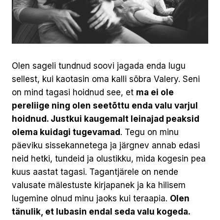
Olen sageli tundnud soovi jagada enda lugu
sellest, kui kaotasin oma kalli sõbra Valery. Seni
on mind tagasi hoidnud see, et
ma ei ole
pereliige ning olen seetõttu enda valu varjul
hoidnud. Justkui kaugemalt leinajad peaksid
olema kuidagi tugevamad
. Tegu on minu
päeviku sissekannetega ja järgnev annab edasi
neid hetki, tundeid ja olustikku, mida kogesin pea
kuus aastat tagasi. Tagantjärele on nende
valusate mälestuste kirjapanek ja ka hilisem
lugemine olnud minu jaoks kui teraapia.
Olen
tänulik, et lubasin endal seda valu kogeda.