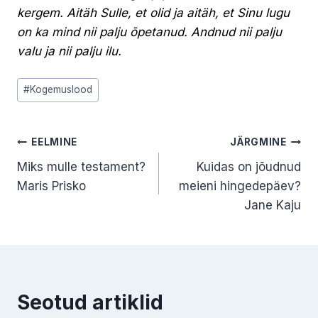
kergem. Aitäh Sulle, et olid ja aitäh, et Sinu lugu
on ka mind nii palju õpetanud. Andnud nii palju
valu ja nii palju ilu.
Post
#
Kogemuslood
Tags:
Navigeerimine
EELMINE
JÄRGMINE
Miks mulle testament?
Kuidas on jõudnud
Maris Prisko
meieni hingedepäev?
Jane Kaju
Seotud artiklid