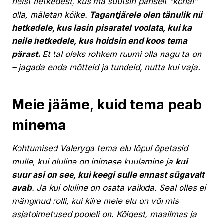
neist hetkedest, kus ma suutsin päriselt “kohal”
olla, mäletan kõike.
Tagantjärele olen tänulik nii
hetkedele, kus lasin pisaratel voolata, kui ka
neile hetkedele, kus hoidsin end koos tema
pärast.
Et tal oleks rohkem ruumi olla nagu ta on
– jagada enda mõtteid ja tundeid, nutta kui vaja.
Meie jääme, kuid tema peab
minema
Kohtumised Valeryga tema elu lõpul õpetasid
mulle, kui oluline on inimese kuulamine ja
kui
suur asi on see, kui keegi sulle ennast sügavalt
avab
. Ja kui oluline on osata vaikida. Seal olles ei
mänginud rolli, kui kiire meie elu on või mis
asjatoimetused pooleli on. Kõigest, maailmas ja