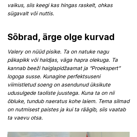
vaikus, siis keegi kas hingas raskelt, ohkas
sügavalt või nuttis.
Sõbrad, ärge olge kurvad
Valery on nüüd pisike. Ta on natuke nagu
päkapikk või haldjas, väga hapra olekuga. Ta
kannab beeži haiglapidžaamat ja “Proekspert”
logoga susse. Kunagine perfektsuseni
viimistletud soeng on asendunud üksikute
udusulgede taoliste juustega. Kuna ta on nii
õbluke, tundub naeratus kohe laiem. Tema silmad
on nutmisest paistes ja kui ta räägib, siis vaatab
ta vaevu otsa.