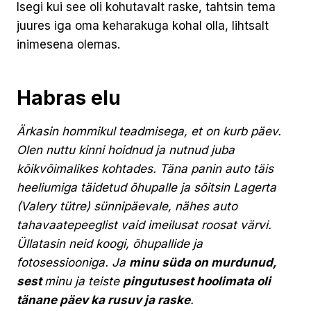
Isegi kui see oli kohutavalt raske, tahtsin tema
juures iga oma keharakuga kohal olla, lihtsalt
inimesena olemas.
Habras elu
Ärkasin hommikul teadmisega, et on kurb päev.
Olen nuttu kinni hoidnud ja nutnud juba
kõikvõimalikes kohtades. Täna panin auto täis
heeliumiga täidetud õhupalle ja sõitsin Lagerta
(Valery tütre) sünnipäevale, nähes auto
tahavaatepeeglist vaid imeilusat roosat värvi.
Üllatasin neid koogi, õhupallide ja
fotosessiooniga. Ja
minu süda on murdunud,
sest
minu ja teiste
pingutusest hoolimata oli
tänane päev ka rusuv ja raske
.