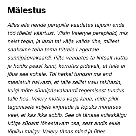
Mälestus
Alles eile nende perepilte vaadates tajusin enda
töö tõelist väärtust. Viisin Valeryle perepildid, mis
neist tegin, ja lasin tal välja valida ühe, millest
saaksime teha tema tütrele Lagertale
sünnipäevakaardi. Pilte vaadates ta lihtsalt nuttis
ja hoidis peast kinni, korrutas pidevalt, et talle ei
jõua see kohale. Tol hetkel tundsin ma end
meeletult halvasti, et talle sellist valu tekitasin,
kuigi mõte sünnipäevakaardi tegemisest tundus
talle hea. Valery mõtles väga kaua, mida pildi
tagumisele küljele kirjutada ja lõpuks muretses
veel, et kas ikka sobib. See oli tänase külaskäigu
kõige südant lõhestavam osa, sest andis elule
lõpliku maigu. Valery tänas mind ja ütles