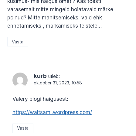
küsimus- mis haigus ometi? Kas tōesti
varasemalt mitte mingeid hoiatavaid märke
polnud? Mitte manitsemiseks, vaid ehk
ennetamiseks , märkamiseks teistele…
Vasta
kurb
ütleb:
oktoober 31, 2023, 10:58
Valery blogi haigusest:
https://waltsaml.wordpress.com/
Vasta