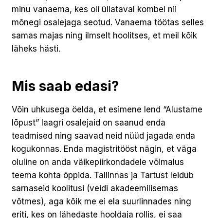
minu vanaema, kes oli üllataval kombel nii
mõnegi osalejaga seotud. Vanaema töötas selles
samas majas ning ilmselt hoolitses, et meil kõik
läheks hästi.
Mis saab edasi?
Võin uhkusega öelda, et esimene lend “Alustame
lõpust” laagri osalejaid on saanud enda
teadmised ning saavad neid nüüd jagada enda
kogukonnas. Enda magistritööst nägin, et väga
oluline on anda väikepiirkondadele võimalus
teema kohta õppida. Tallinnas ja Tartust leidub
sarnaseid koolitusi (veidi akadeemilisemas
võtmes), aga kõik me ei ela suurlinnades ning
eriti, kes on lähedaste hooldaja rollis, ei saa