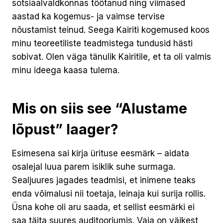
sotsiaalvaldkonnas töötanud ning viimased
aastad ka kogemus- ja vaimse tervise
nõustamist teinud. Seega Kairiti kogemused koos
minu teoreetiliste teadmistega tundusid hästi
sobivat. Olen väga tänulik Kairitile, et ta oli valmis
minu ideega kaasa tulema.
Mis on siis see “Alustame
lõpust” laager?
Esimesena sai kirja ürituse eesmärk – aidata
osalejal luua parem isiklik suhe surmaga.
Sealjuures jagades teadmisi, et inimene teaks
enda võimalusi nii toetaja, leinaja kui surija rollis.
Üsna kohe oli aru saada, et sellist eesmärki ei
saa täita suures auditooriumis. Vaja on väikest