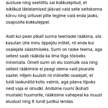
austuse ning seetõttu sai kokkulepitud, et
isiklikud läbielamised jäävad vaid selle seltskonna
kõrvu ning üritusel pilte tegime vaid enda jaoks,
osapoolte kokkuleppel.
Alati kui pean pikalt surma teemadel rääkima, siis
kasutan ühe minu õppejõu mõtet, nii enda kui
osalejate säästmiseks. Surm on raske teema, aga
sellest saab rääkida ka ilma liiga tõsiseks
minemata. Ometi surm on elu loomulik osa ning
sellest rääkimine ei peagi olema vaid pisarate
saatel. Hiljem kuulsin nii mõneltki osalejalt, et
tuldi taskurätid kotis valmis, aga päeva lõpuks
neid vaja ei olnudki. Andsime ruumi (kohati
mustale) huumorile, rääkisime vahepeal ka muust
eluolust ning 8 tundi justkui lendas.