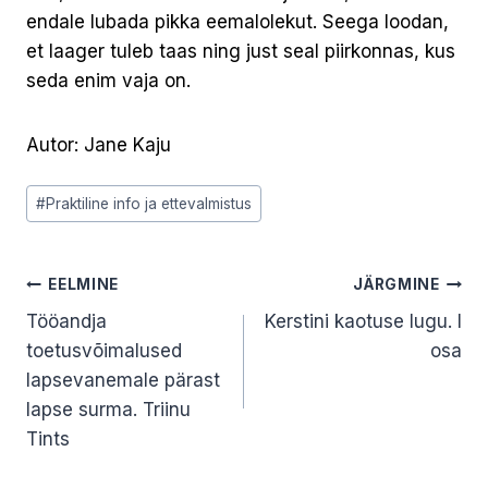
endale lubada pikka eemalolekut. Seega loodan,
et laager tuleb taas ning just seal piirkonnas, kus
seda enim vaja on.
Autor: Jane Kaju
Post
#
Praktiline info ja ettevalmistus
Tags:
Navigeerimine
EELMINE
JÄRGMINE
Tööandja
Kerstini kaotuse lugu. I
toetusvõimalused
osa
lapsevanemale pärast
lapse surma. Triinu
Tints