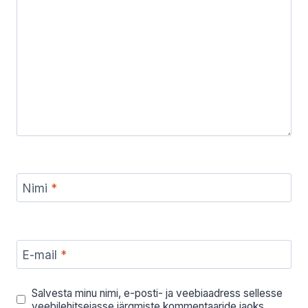
Nimi
*
E-mail
*
Salvesta minu nimi, e-posti- ja veebiaadress sellesse
veebilehitsejasse järgmiste kommentaaride jaoks.