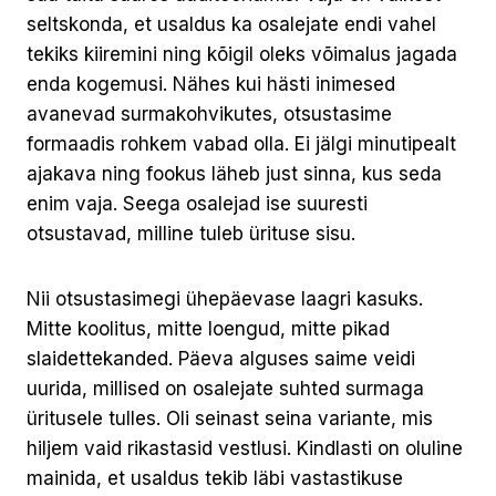
seltskonda, et usaldus ka osalejate endi vahel
tekiks kiiremini ning kõigil oleks võimalus jagada
enda kogemusi. Nähes kui hästi inimesed
avanevad surmakohvikutes, otsustasime
formaadis rohkem vabad olla. Ei jälgi minutipealt
ajakava ning fookus läheb just sinna, kus seda
enim vaja. Seega osalejad ise suuresti
otsustavad, milline tuleb ürituse sisu.
Nii otsustasimegi ühepäevase laagri kasuks.
Mitte koolitus, mitte loengud, mitte pikad
slaidettekanded. Päeva alguses saime veidi
uurida, millised on osalejate suhted surmaga
üritusele tulles. Oli seinast seina variante, mis
hiljem vaid rikastasid vestlusi. Kindlasti on oluline
mainida, et usaldus tekib läbi vastastikuse