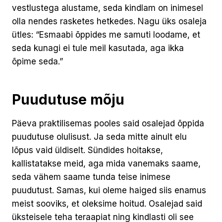
vestlustega alustame, seda kindlam on inimesel
olla nendes rasketes hetkedes. Nagu üks osaleja
ütles: “Esmaabi õppides me samuti loodame, et
seda kunagi ei tule meil kasutada, aga ikka
õpime seda.”
Puudutuse mõju
Päeva praktilisemas pooles said osalejad õppida
puudutuse olulisust. Ja seda mitte ainult elu
lõpus vaid üldiselt. Sündides hoitakse,
kallistatakse meid, aga mida vanemaks saame,
seda vähem saame tunda teise inimese
puudutust. Samas, kui oleme haiged siis enamus
meist sooviks, et oleksime hoitud. Osalejad said
üksteisele teha teraapiat ning kindlasti oli see