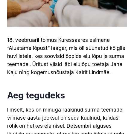
18. veebruaril toimus Kuressaares esimene
“Alustame lõpust” laager, mis oli suunatud kõigile
huvilistele, kes soovisid õppida elu lõpu ja surma
teemadel. Üritust viisid läbi elulõpu toetaja Jane
Kaju ning kogemusnõustaja Kairit Lindmäe.
Aeg tegudeks
Ilmselt, kes on minuga rääkinud surma teemadel
viimase aasta jooksul on seda kuulnud, kuidas
rõhk on hetkes elamisel. Detsembri alguses
jõudsin arusaamale, et ma ise seda jälginud pole.