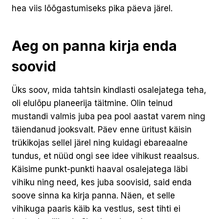
hea viis lõõgastumiseks pika päeva järel.
Aeg on panna kirja enda
soovid
Üks soov, mida tahtsin kindlasti osalejatega teha,
oli elulõpu planeerija täitmine. Olin teinud
mustandi valmis juba pea pool aastat varem ning
täiendanud jooksvalt. Päev enne üritust käisin
trükikojas sellel järel ning kuidagi ebareaalne
tundus, et nüüd ongi see idee vihikust reaalsus.
Käisime punkt-punkti haaval osalejatega läbi
vihiku ning need, kes juba soovisid, said enda
soove sinna ka kirja panna. Näen, et selle
vihikuga paaris käib ka vestlus, sest tihti ei