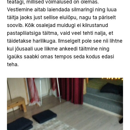
teatagi, millised võimalused on olemas.
Vestlemine aitab laiendada silmaringi ning luua
täitja jaoks just sellise elulõpu, nagu ta päriselt
soovib. Kõik osalejad muidugi ei kiirustanud
pastapliiatsiga täitma, vaid veel tehti nalja, et
täidetakse harilikuga. Ilmselgelt pole see nii lihtne
kui jõusaali uue liikme ankeedi täitmine ning
igaüks saabki omas tempos seda kodus edasi
teha.