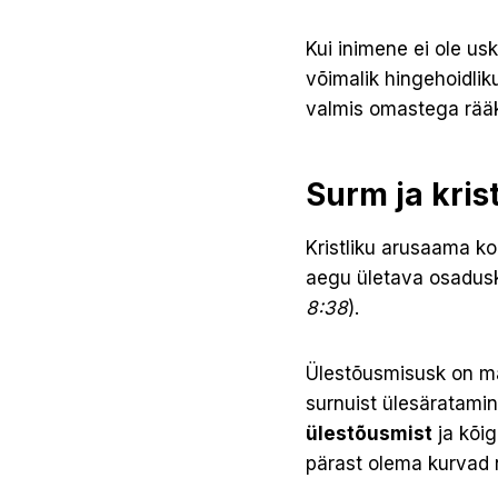
Kui inimene ei ole us
võimalik hingehoidlik
valmis omastega rääki
Surm ja kris
Kristliku arusaama k
aegu ületava osadusko
8:38
).
Ülestõusmisusk on mä
surnuist ülesäratamin
ülestõusmist
ja kõig
pärast olema kurvad n