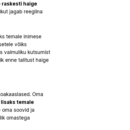
 raskesti haige
ikut jagab reeglina
aks temale inimese
etele võiks
s vaimuliku kutsumist
ik enne talitust haige
 toakaasla­sed. Oma
 lisaks temale
e oma soovid ja
ulik omastega