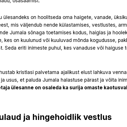
ulaud, osasaamist.
 ülesandeks on hoolitseda oma haigete, vanade, üksikute
eest, mis väljendub nende külastamises, vestlustes, ar
nde Jumala sõnaga toeta­mises kodus, haiglas ja hoole
le, kes on kuulunud või kuuluvad mõnda kogudusse, pa
. Seda eriti inimeste puhul, kes vanaduse või hai­guse tõ
stab kristlasi palvetama ajalikust elust lahkuva venna 
ja usus, et paluda Jumala halastuse pärast ja võita ini
taja ülesanne on osaleda ka suri­ja omaste kaotusva
laud ja hingehoidlik vestlus