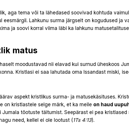
klik, aga tema või ta lähedased soovivad kohtuda vaimu
ul eesmärgil. Lahkunu surma järgselt on kogudused ja v
ma ja soovi korral viima läbi ka lahkunu matusetalituse
tlik matus
ohaselt moodustavad nii elavad kui surnud üheskoos Jum
nna. Kristlasi ei saa lahutada oma Issandast miski, ise
ärav aspekt kristlikus surma- ja matusekäsituses. Kris
e on kristlastele selge märk, et ka meile
on haud uupu
i Jumala tõotuste täitumist. Seepärast ei pea kristlased
agu need, kellel ei ole lootust (
1Ts 4:13
).