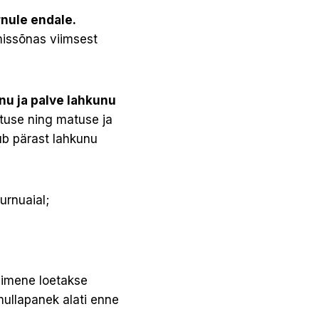
nule endale.
missõnas viimsest
nu ja palve lahkunu
atuse ning matuse ja
ub pärast lahkunu
urnuaial;
Inimene loetakse
ullapanek alati enne