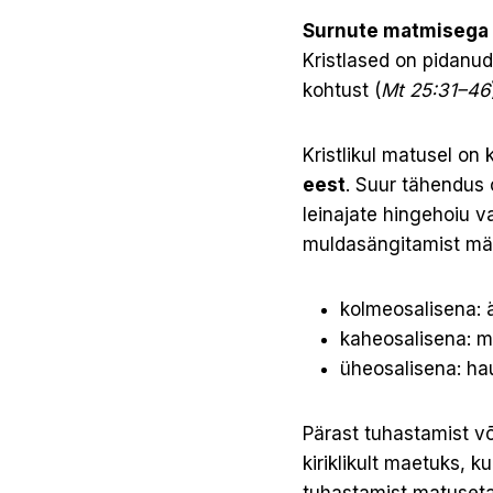
Surnute matmisega v
Kristlased on pidanu
kohtust (
Mt 25:31–46
Kristlikul matusel on
eest
. Suur tähendus 
leinajate hingehoiu v
muldasän­gitamist mä
kolmeosalisena: ä
kaheosalisena: m
üheosalisena: ha
Pärast tuhastamist võ
kiriklikult maetuks, 