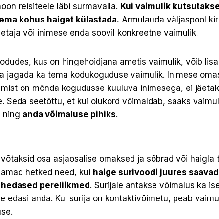
oon reisiteele läbi surmavalla.
Kui vaimulik kutsutakse
tema kohus haiget külastada.
Armulauda väljaspool kir
etaja või inimese enda soovil konkreetne vaimulik.
odudes, kus on hingehoidjana ametis vaimulik, võib lis
a jagada ka tema kodukoguduse vaimulik. Inimese omas
gemist on mõnda kogudusse kuuluva inimesega, ei jäetak
le. Seda seetõttu, et kui olukord võimaldab, saaks vaimul
a ning
anda võimaluse pihiks
.
t võtaksid osa asjaosalise omaksed ja sõbrad või haigla
usamad hetked need, kui
haige surivoodi juures saavad
lähedased pereliikmed
. Surijale antakse võimalus ka is
ele edasi anda. Kui surija on kontaktivõimetu, peab vaim
use.