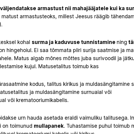
äljendatakse armastust nii mahajääjatele kui ka sur
d matust armastusteoks, millest Jeesus räägib tähenda
).
 kesksel kohal
surma ja kaduvuse tunnistamine
ning
tä
on hingehoiul. Ei saa tõmmata piiri surija saatmise ja m
ahele. Matus algab mõnes mõttes juba surivoodil ja jätk
lestamise kujul. Matusetalitus toimub kas
rasaatmine kodus, talitus kirikus ja muldasängitamine s
atusetalitus ja muldasängita­mine surnuaial või
ual või krematooriumikabelis.
idakse urn hauda asetada eraldi vaimuliku talitusega. 
kui on toimunud
mullapanek
. Tuhastamise puhul toimub m