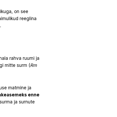
likuga, on see
aimulikud reeglina
.
ala rahva ruumi ja
gi mitte surm (
Rm
tuse matmine ja
hkeasemeks enne
 surma ja surnute