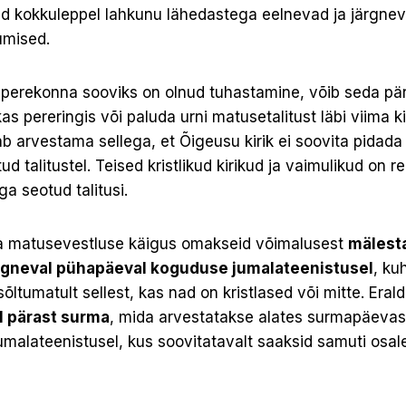
id kokkuleppel lahkunu lähedastega eelnevad ja järgnev
umised.
i perekonna sooviks on olnud tuhastamine, võib seda pä
kas pereringis või paluda urni matusetalitust läbi viima k
b arvestama sellega, et Õigeusu kirik ei soovita pidad
d talitustel. Teised kristlikud kirikud ja vaimulikud on re
a seotud talitusi.
ba matusevestluse käigus omakseid võimalusest
mälesta
ärgneval pühapäeval koguduse jumalateenistusel
, ku
õltumatult sellest, kas nad on kristlased või mitte. Eral
l pärast surma
, mida arvestatakse alates surmapäevas
jumalateenistusel, kus soovitatavalt saaksid samuti osa