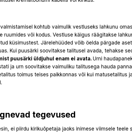
itusel krematooriumi kabelis või kirikus.
evalmistamisel kohtub vaimulik vestluseks lahkunu omas
 ruumides või kodus. Vestluse käigus räägitakse lahkun
tud küsimustest. Järelehüüded võib öelda pärgade aseta
uas. Kui puusärki soovitakse talitusel avada, tehakse sed
ist puusärki üldju­hul enam ei avata.
Urni haudapaneku
astati ja urn soovitakse vaimuliku tali­tusega hauda pan
etalitus toi­mus teises paikkonnas või kui matusetalitus
.
rgnevad tegevused
sin, ei piirdu kirikuõpetaja jaoks inimese viimsele teel