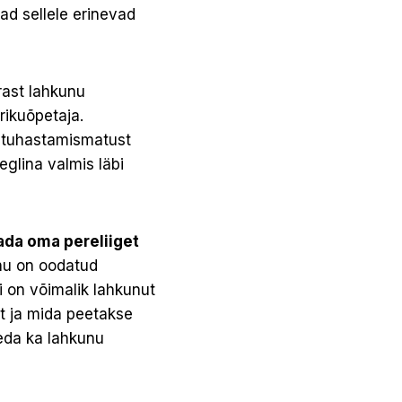
ad sellele erinevad
rast lahkunu
irikuõpetaja.
a tuhastamismatust
eglina valmis läbi
da oma pereliiget
hu on oodatud
di on võimalik lahkunut
t ja mida peetakse
leda ka lahkunu