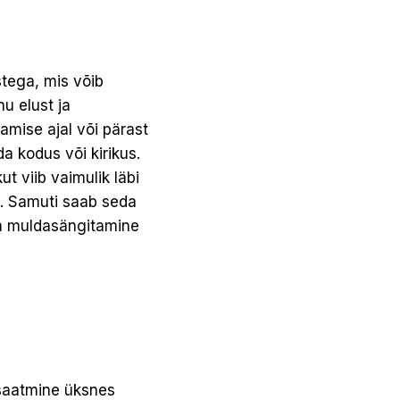
tega, mis võib
u elust ja
mise ajal või pärast
a kodus või kirikus.
t viib vaimulik läbi
na. Samuti saab seda
 ja muldasängitamine
e saatmine üksnes