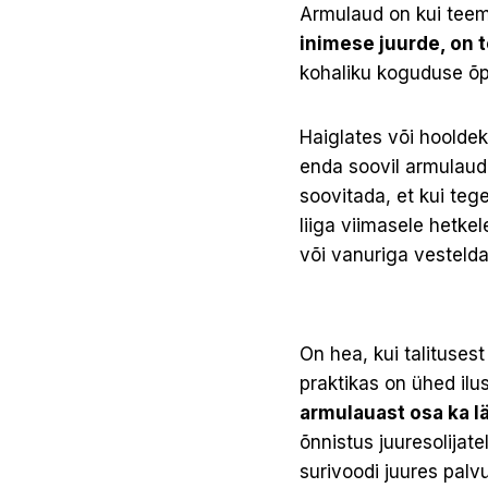
Ar­mulaud on kui teem
inimese juurde, on 
kohaliku koguduse õp
Haiglates või hooldek
enda soovil armulaud
soovitada, et kui te
liiga viimasele hetke
või vanuriga vesteld
On hea, kui talituses
praktikas on ühed il
armulauast osa ka 
õnnistus juuresolijat
surivoodi juures palv