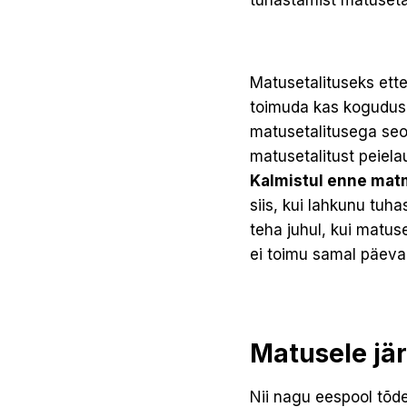
tuhastamist matusetal
Matusetalituseks ett
toimuda kas koguduse
matusetalitusega seo
matusetalitust peiela
Kalmistul enne matm
siis, kui lahkunu tuh
teha juhul, kui matus
ei toimu samal päe­val
Matusele jä
Nii nagu eespool tõde