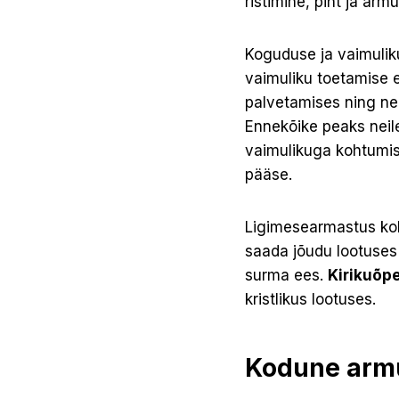
ristimine, piht ja arm
Koguduse ja vaimuliku
vaimuliku toetamise 
palvetamises ning ne
Ennekõike peaks nei
vaimulikuga kohtumist
pääse.
Ligimesearmastus kohu
saada jõudu lootuses 
surma ees.
Kirikuõpe
kristlikus lootuses.
Kodune armu