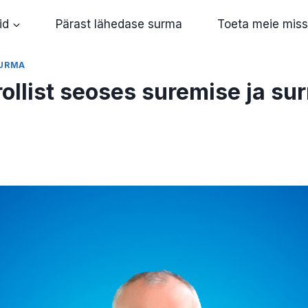
id
Pärast lähedase surma
Toeta meie miss
SURMA
rollist seoses suremise ja su