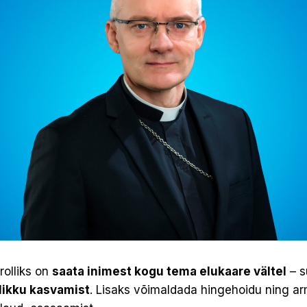
rolliks on
saata inimest kogu tema elukaare vältel
– s
likku kasvamist
. Lisaks võimaldada hingehoidu ning a