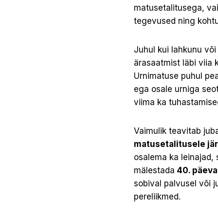
matusetalitusega, va
tegevused ning koht
Juhul kui lahkunu võ
ärasaatmist läbi viia 
Urnimatuse puhul pea
ega osale urniga seotu
viima ka tuhastamiseg
Vaimulik teavitab ju
matusetalitusele j
osalema ka leinajad, s
mälestada
40. päeva
sobival palvusel või 
pereliikmed.