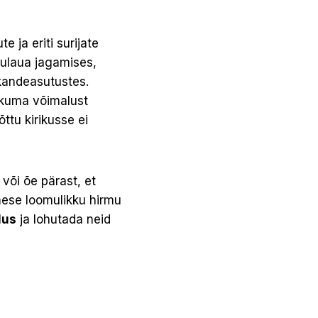
 ja eriti surijate
mulaua jagamises,
kandeasutustes.
kkuma võimalust
ttu kirikusse ei
või õe pärast, et
mese loomulikku hirmu
lus
ja lohutada neid