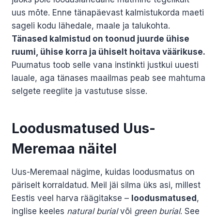
uus mõte. Enne tänapäevast kalmistukorda maeti
sageli kodu lähedale, maale ja talukohta.
Tänased kalmistud on toonud juurde ühise
ruumi, ühise korra ja ühiselt hoitava väärikuse.
Puumatus toob selle vana instinkti justkui uuesti
lauale, aga tänases maailmas peab see mahtuma
selgete reeglite ja vastutuse sisse.
Loodusmatused Uus-
Meremaa näitel
Uus-Meremaal nägime, kuidas loodusmatus on
päriselt korraldatud. Meil jäi silma üks asi, millest
Eestis veel harva räägitakse –
loodusmatused
,
inglise keeles
natural burial
või
green burial
. See