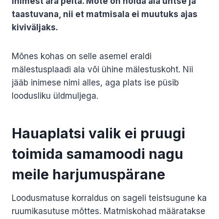
inimest ära peita. Mõte on hoida ala ühtse ja
taastuvana, nii et matmisala ei muutuks ajas
kiviväljaks.
Mõnes kohas on selle asemel eraldi
mälestusplaadi ala või ühine mälestuskoht. Nii
jääb inimese nimi alles, aga plats ise püsib
loodusliku üldmuljega.
Hauaplatsi valik ei pruugi
toimida samamoodi nagu
meile harjumuspärane
Loodusmatuse korraldus on sageli teistsugune ka
ruumikasutuse mõttes. Matmiskohad määratakse