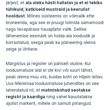
järjest, et
ala oleks hästi hallatav ja et ei tekiks
tühikuid, katkiseid mustreid ja keerulist
hooldust
. Mõnes süsteemis on võimalik ette
broneerida, aga see ei pruugi toimida samamoodi
nagu tavapärase hauaplatsi valik. Sellise
lähenemise eesmärk on hoida ala looduslik ja
korrastatud, seega peab ka planeering olema
selge ja ühtlane.
Märgistus ja register on päriselt oluline. Kui
loodusmatuse alal ei ole kivi või suurt tähist,
peab olema muu viis, kuidas koht on hiljem leitav.
Uus-Meremaa loodusmatuse juhendites on see
lahendatud nii, et
matmiskohad seotakse
registri ja kaardiga
ning vahel kasutatakse
ajutist markerit, millele on samuti piirangud.