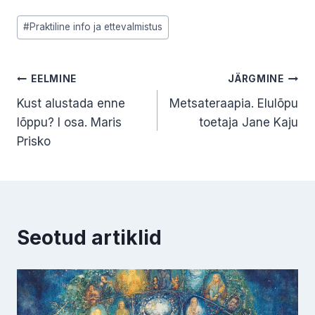
Post
#
Praktiline info ja ettevalmistus
Tags:
Navigeerimine
EELMINE
JÄRGMINE
Kust alustada enne
Metsateraapia. Elulõpu
lõppu? I osa. Maris
toetaja Jane Kaju
Prisko
Seotud artiklid