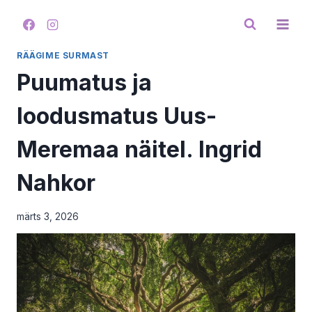
Skip
to
content
RÄÄGIME SURMAST
Puumatus ja
loodusmatus Uus-
Meremaa näitel. Ingrid
Nahkor
märts 3, 2026