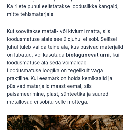
Ka riiete puhul eelistatakse looduslikke kangaid,
mitte tehismaterjale.
Kui soovitakse metall- või kiviurni matta, siis
loodusmatuse alale see üldjuhul ei sobi. Sellisel
juhul tuleb valida teine ala, kus püsivad materjalid
on lubatud, või kasutada
biolagunevat urni
, kui
loodusmatuse ala seda võimaldab.
Loodusmatuse loogika on tegelikult väga
praktiline. Kui eesmärk on hoida kemikaalid ja
püsivad materjalid maast eemal, siis
palsameerimine, plast, sünteetika ja suured
metallosad ei sobitu selle mõttega.