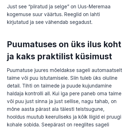
Just see “piiratud ja selge” on Uus-Meremaa
kogemuse suur väärtus. Reeglid on lahti
kirjutatud ja see vähendab segadust.
Puumatuses on üks ilus koht
ja kaks praktilist küsimust
Puumatuse juures mõeldakse sageli automaatselt
taime või puu istutamisele. Siin tuleb üks oluline
detail. Tihti on taimede ja puude kujundamine
haldaja kontrolli all. Kui iga pere paneb oma taime
või puu just sinna ja just sellise, nagu tahab, on
mõne aasta pärast ala täiesti teistsugune,
hooldus muutub keeruliseks ja kõik liigid ei pruugi
kohale sobida. Seepärast on reeglites sageli