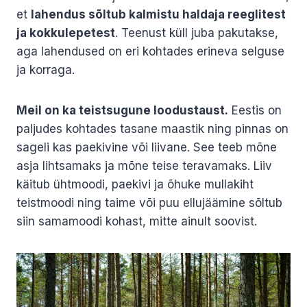
et
lahendus sõltub kalmistu haldaja reeglitest
ja kokkulepetest
. Teenust küll juba pakutakse,
aga lahendused on eri kohtades erineva selguse
ja korraga.
Meil on ka teistsugune loodustaust.
Eestis on
paljudes kohtades tasane maastik ning pinnas on
sageli kas paekivine või liivane. See teeb mõne
asja lihtsamaks ja mõne teise teravamaks. Liiv
käitub ühtmoodi, paekivi ja õhuke mullakiht
teistmoodi ning taime või puu ellujäämine sõltub
siin samamoodi kohast, mitte ainult soovist.