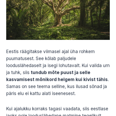
Eestis räägitakse viimasel ajal üha rohkem
puumatusest. See kõlab paljudele
looduslähedaselt ja isegi lohutavalt. Kui valida urn
ja tuhk, siis
tundub mõte puust ja selle
kasvamisest mõnikord helgem kui kivist tähis
.
Samas on see teema selline, kus ilusad sõnad ja
päris elu ei kattu alati iseenesest.
Kui ajalukku korraks tagasi vaadata, siis eestlase
jaoks pole looduslähedane matmine tegelikult