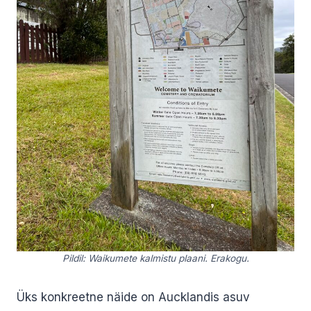
Pildil: Waikumete kalmistu plaani. Erakogu.
Üks konkreetne näide on Aucklandis asuv