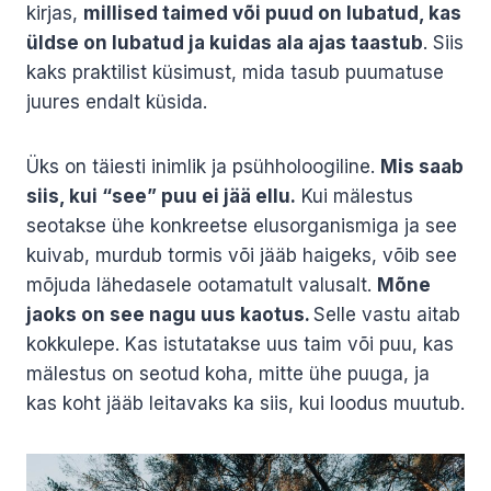
kirjas,
millised taimed või puud on lubatud, kas
üldse on lubatud ja kuidas ala ajas taastub
. Siis
kaks praktilist küsimust, mida tasub puumatuse
juures endalt küsida.
Üks on täiesti inimlik ja psühholoogiline.
Mis saab
siis, kui “see” puu ei jää ellu.
Kui mälestus
seotakse ühe konkreetse elusorganismiga ja see
kuivab, murdub tormis või jääb haigeks, võib see
mõjuda lähedasele ootamatult valusalt.
Mõne
jaoks on see nagu uus kaotus.
Selle vastu aitab
kokkulepe. Kas istutatakse uus taim või puu, kas
mälestus on seotud koha, mitte ühe puuga, ja
kas koht jääb leitavaks ka siis, kui loodus muutub.