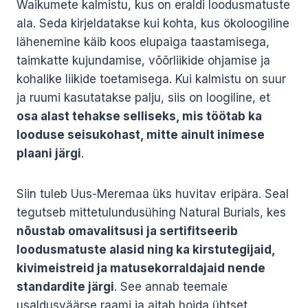
Waikumete kalmistu, kus on eraldi loodusmatuste
ala. Seda kirjeldatakse kui kohta, kus ökoloogiline
lähenemine käib koos elupaiga taastamisega,
taimkatte kujundamise, võõrliikide ohjamise ja
kohalike liikide toetamisega. Kui kalmistu on suur
ja ruumi kasutatakse palju, siis on loogiline, et
osa alast tehakse selliseks, mis töötab ka
looduse seisukohast, mitte ainult inimese
plaani järgi
.
Siin tuleb Uus-Meremaa üks huvitav eripära. Seal
tegutseb mittetulundusühing Natural Burials, kes
nõustab omavalitsusi ja sertifitseerib
loodusmatuste alasid ning ka kirstutegijaid,
kivimeistreid ja matusekorraldajaid nende
standardite järgi
. See annab teemale
usaldusväärse raami ja aitab hoida ühtset