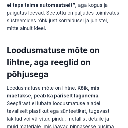
ei tapa taime automaatselt”
, aga kogus ja
paigutus loevad. Seetõttu on paljudes toimivates
süsteemides rõhk just korraldusel ja juhistel,
mitte ainult ideel.
Loodusmatuse mõte on
lihtne, aga reeglid on
põhjusega
Loodusmatuse mõte on lihtne.
Kõik, mis
maetakse, peab ka päriselt lagunema.
Seepärast ei lubata loodusmatuse aladel
tavaliselt plastikut ega sünteetikat, tugevasti
lakitud või värvitud pindu, metallist detaile ja
muid materjale, mis jäävad pinnasesse püsima.