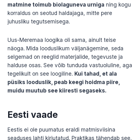
matmine toimub biolaguneva urniga
ning kogu
korraldus on seotud haldajaga, mitte pere
juhusliku tegutsemisega.
Uus-Meremaa loogika oli sama, ainult teise
näoga. Mida looduslikum väljanägemine, seda
selgemad on reeglid materjalide, tegevuste ja
halduse osas. See võib tunduda vastuoluline, aga
tegelikult on see loogiline.
Kui tahad, et ala
püsiks looduslik, peab keegi hoidma piire,
muidu muutub see kiiresti segaseks.
Eesti vaade
Eestis ei ole puumatus eraldi matmisviisina
seaduses lahti kirjutatud. Praktikas tähendab see,