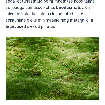
seda, et tuhastatud põrm maetakse koos taime
või puuga samasse kohta.
Loodusmatus
on
laiem mõiste, kus ala on kujundatud nii, et
sekkumine oleks minimaalne ning materjalid ja
tegevused oleksid piiratud.