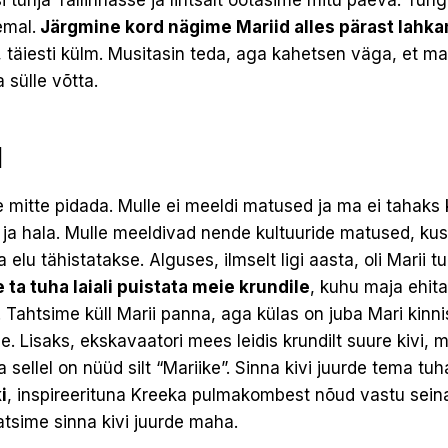
tühja Tallinnasse ja lihtsalt ootasime mitu päeva. Tungiv
emal.
Järgmine kord nägime Mariid alles pärast lahka
 täiesti külm. Musitasin teda, aga kahetsen väga, et ma
 sülle võtta.
l
 mitte pidada. Mulle ei meeldi matused ja ma ei tahaks 
 ja hala. Mulle meeldivad nende kultuuride matused, kus 
lu tähistatakse. Alguses, ilmselt ligi aasta, oli Marii tu
ta tuha laiali puistata meie krundile
, kuhu maja ehit
. Tahtsime küll Marii panna, aga külas on juba Mari kinni
ne. Lisaks, ekskavaatori mees leidis krundilt suure kivi, mi
 sellel on nüüd silt “Mariike”. Sinna kivi juurde tema tu
i
, inspireerituna Kreeka pulmakombest nõud vastu seina
tsime sinna kivi juurde maha.