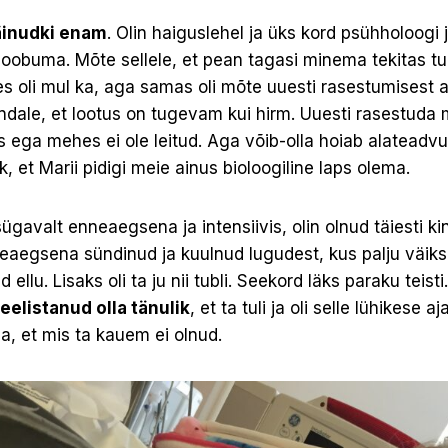
läinudki enam
. Olin haiguslehel ja üks kord psühholoogi j
oobuma. Mõte sellele, et pean tagasi minema tekitas tu
s oli mul ka, aga samas oli mõte uuesti rasestumisest a
ndale, et lootus on tugevam kui hirm. Uuesti rasestuda 
s ega mehes ei ole leitud. Aga võib-olla hoiab alateadv
k, et Marii pidigi meie ainus bioloogiline laps olema.
sügavalt enneaegsena ja intensiivis, olin olnud täiesti ki
nneaegsena sündinud ja kuulnud lugudest, kus palju väik
lu. Lisaks oli ta ju nii tubli. Seekord läks paraku teist
eelistanud olla tänulik
, et ta tuli ja oli selle lühikese 
, et mis ta kauem ei olnud.