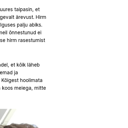
uures taipasin, et
gevalt ärevust. Hirm
lguses palju abiks.
meil õnnestunud ei
use hirm rasestumist
ndel, et kõik läheb
semad ja
i. Kõigest hoolimata
aja koos meiega, mitte