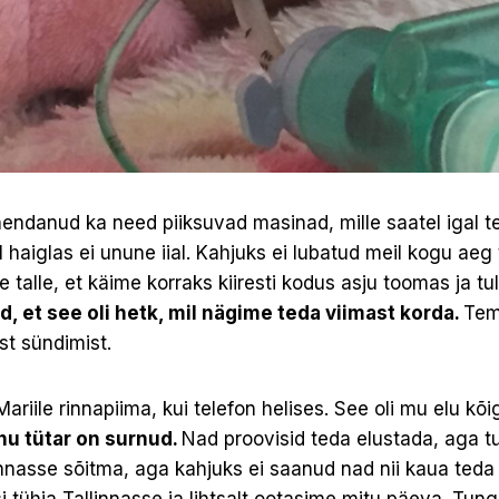
hendanud ka need piiksuvad masinad, mille saatel igal t
 haiglas ei unune iial. Kahjuks ei lubatud meil kogu aeg 
 talle, et käime korraks kiiresti kodus asju toomas ja 
, et see oli hetk, mil nägime teda viimast korda.
Tem
st sündimist.
riile rinnapiima, kui telefon helises. See oli mu elu kõ
nu tütar on surnud.
Nad proovisid teda elustada, aga tu
innasse sõitma, aga kahjuks ei saanud nad nii kaua teda i