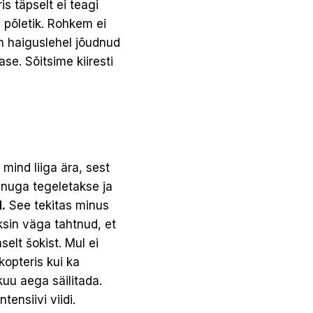
is täpselt ei teagi
 põletik. Rohkem ei
in haiguslehel jõudnud
ase. Sõitsime kiiresti
mind liiga ära, sest
minuga tegeletakse ja
.
See tekitas minus
sin väga tahtnud, et
elt šokist. Mul ei
kopteris kui ka
kuu aega säilitada.
tensiivi viidi.