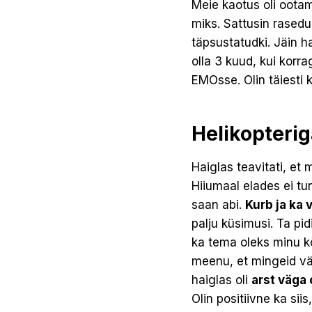
Meie kaotus oli oota
miks. Sattusin rasedu
täpsustatudki. Jäin h
olla 3 kuud, kui korra
EMOsse. Olin täiesti k
Helikopterig
Haiglas teavitati, et 
Hiiumaal elades ei tu
saan abi.
Kurb ja ka 
palju küsimusi. Ta p
ka tema oleks minu kõ
meenu, et mingeid väg
haiglas oli
arst väga 
Olin positiivne ka siis