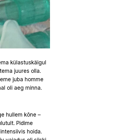
ema külastuskäigul
tema juures olla.
tuleme juba homme
al oli aeg minna.
ige hullem kõne –
lutult. Pidime
ntensiivis hoida.