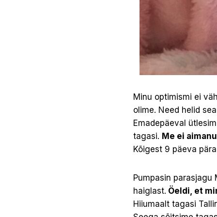
Minu optimismi ei vä
olime. Need helid seal
Emadepäeval ütlesime
tagasi.
Me ei aimanud
Kõigest 9 päeva pära
Pumpasin parasjagu Ma
haiglast.
Öeldi, et mi
Hiiumaalt tagasi Tall