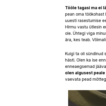
Tööle tagasi ma ei 
pean oma töökohast l
uuesti rasestumise ee
Hirmu vastu ütlesin e
ole. Ühtegi viga minu
ära, kes teab. Võimali
Kuigi ta oli sündinud 
hästi. Olen ka ise e
enneaegsemad jäävad el
olen algusest peale 
vaevata pead mõttega