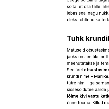
Seega sõitsime tagasi 
sõita, et olla talle läh
lebas seal nagu nukk,
oleks tohtinud ka teda
Tuhk krundi
Matuseid otsustasime
jaoks on see üks nutt
meenutatakse ja tema e
Seejärel
otsustasime 
krundi nime – Mariike
tütre nimi liiga sarna
sissesõidutee äärde ja
lõime kivi vastu katk
õnne tooma. Killud ma