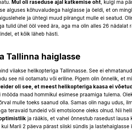
matu.
Mul oli raseduse ajal katkemise oht
, kuigi ma pär
se alguses kõhuvaludega haiglasse ja öeldi, et on mingi
aiguslehele ja ühtegi muud piirangut mulle ei seatud. Ol
ga tulid ühel ööl veed ära, aga ma olin alles 26 nädalat r
indel, et kõik läheb hästi.
a Tallinna haiglasse
mind viiakse helikopteriga Tallinnasse. See ei ehmatanud 
ndu see nii ootamatu või eriline. Pigem olin õnnelik, et 
veider oli see, et meest helikopteriga kaasa ei võetud
idi mööda maad hommikul esimese praamiga tulema. Olek
rval mulle toeks saanud olla. Samas olin nagu udus, ilms
a teravaid tundeid või emotsioone oleks olnud. Nii heli
optimistlik
ja rääkis, et vahel õnnestub rasedust lausa 
, kui Marii 2 päeva pärast siiski sündis ja lastehaiglasse in