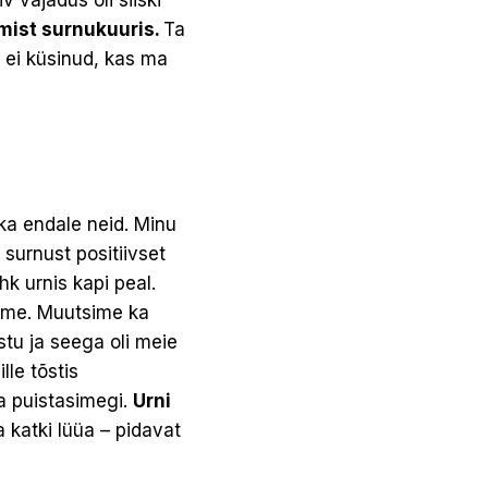
 vajadus oli siiski
mist surnukuuris.
Ta
 ei küsinud, kas ma
ka endale neid. Minu
surnust positiivset
hk urnis kapi peal.
ame. Muutsime ka
stu ja seega oli meie
lle tõstis
ha puistasimegi.
Urni
 katki lüüa – pidavat