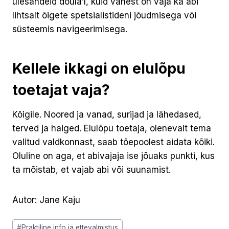
ülesandeid doula’l, kuid vahest on vaja ka abi
lihtsalt õigete spetsialistideni jõudmisega või
süsteemis navigeerimisega.
Kellele ikkagi on elulõpu
toetajat vaja?
Kõigile. Noored ja vanad, surijad ja lähedased,
terved ja haiged. Elulõpu toetaja, olenevalt tema
valitud valdkonnast, saab tõepoolest aidata kõiki.
Oluline on aga, et abivajaja ise jõuaks punkti, kus
ta mõistab, et vajab abi või suunamist.
Autor: Jane Kaju
Post
#
Praktiline info ja ettevalmistus