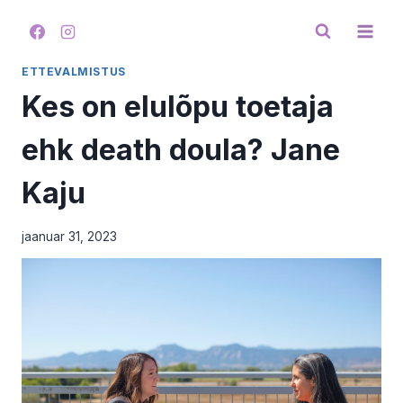
Skip
to
content
ETTEVALMISTUS
Kes on elulõpu toetaja
ehk death doula? Jane
Kaju
jaanuar 31, 2023