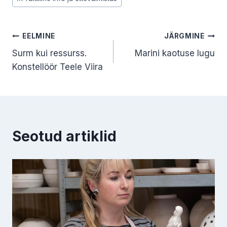
Tags:
Navigeerimine
EELMINE
JÄRGMINE
Surm kui ressurss.
Marini kaotuse lugu
Konstellöör Teele Viira
Seotud artiklid