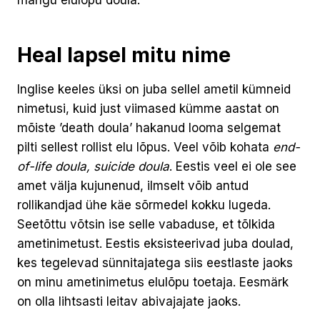
Heal lapsel mitu nime
Inglise keeles üksi on juba sellel ametil kümneid
nimetusi, kuid just viimased kümme aastat on
mõiste ’death doula’ hakanud looma selgemat
pilti sellest rollist elu lõpus. Veel võib kohata
end-
of-life doula, suicide doula
. Eestis veel ei ole see
amet välja kujunenud, ilmselt võib antud
rollikandjad ühe käe sõrmedel kokku lugeda.
Seetõttu võtsin ise selle vabaduse, et tõlkida
ametinimetust. Eestis eksisteerivad juba doulad,
kes tegelevad sünnitajatega siis eestlaste jaoks
on minu ametinimetus elulõpu toetaja. Eesmärk
on olla lihtsasti leitav abivajajate jaoks.