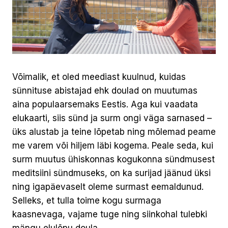
Võimalik, et oled meediast kuulnud, kuidas
sünnituse abistajad ehk doulad on muutumas
aina populaarsemaks Eestis. Aga kui vaadata
elukaarti, siis sünd ja surm ongi väga sarnased –
üks alustab ja teine lõpetab ning mõlemad peame
me varem või hiljem läbi kogema. Peale seda, kui
surm muutus ühiskonnas kogukonna sündmusest
meditsiini sündmuseks, on ka surijad jäänud üksi
ning igapäevaselt oleme surmast eemaldunud.
Selleks, et tulla toime kogu surmaga
kaasnevaga, vajame tuge ning siinkohal tulebki
mängu elulõpu doula.