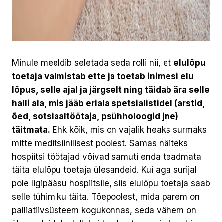
Minule meeldib seletada seda rolli nii, et
elulõpu
toetaja valmistab ette ja toetab inimesi elu
lõpus, selle ajal ja järgselt ning täidab ära selle
halli ala, mis jääb eriala spetsialistidel (arstid,
õed, sotsiaaltöötaja, psühholoogid jne)
täitmata.
Ehk kõik, mis on vajalik heaks surmaks
mitte meditsiinilisest poolest. Samas näiteks
hospiitsi töötajad võivad samuti enda teadmata
täita elulõpu toetaja ülesandeid. Kui aga surijal
pole ligipääsu hospiitsile, siis elulõpu toetaja saab
selle tühimiku täita. Tõepoolest, mida parem on
palliatiivsüsteem kogukonnas, seda vähem on