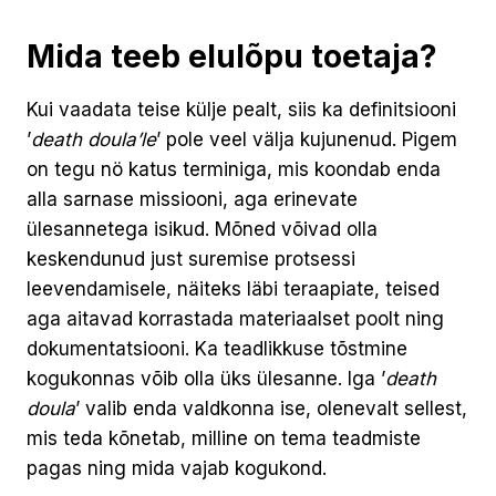
Mida teeb elulõpu toetaja?
Kui vaadata teise külje pealt, siis ka definitsiooni
’
death doula’le
’ pole veel välja kujunenud. Pigem
on tegu nö katus terminiga, mis koondab enda
alla sarnase missiooni, aga erinevate
ülesannetega isikud. Mõned võivad olla
keskendunud just suremise protsessi
leevendamisele, näiteks läbi teraapiate, teised
aga aitavad korrastada materiaalset poolt ning
dokumentatsiooni. Ka teadlikkuse tõstmine
kogukonnas võib olla üks ülesanne. Iga ’
death
doula
’ valib enda valdkonna ise, olenevalt sellest,
mis teda kõnetab, milline on tema teadmiste
pagas ning mida vajab kogukond.