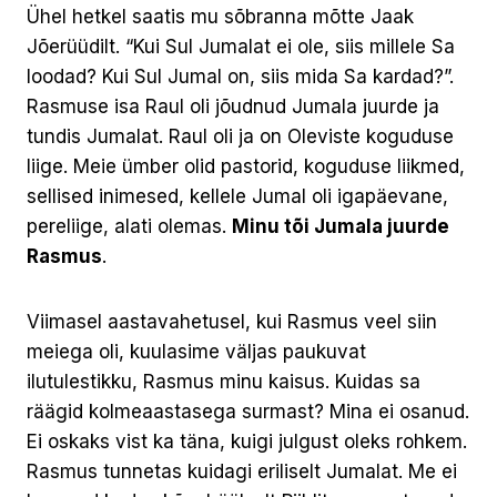
Ühel hetkel saatis mu sõbranna mõtte Jaak
Jõerüüdilt. “Kui Sul Jumalat ei ole, siis millele Sa
loodad? Kui Sul Jumal on, siis mida Sa kardad?”.
Rasmuse isa Raul oli jõudnud Jumala juurde ja
tundis Jumalat. Raul oli ja on Oleviste koguduse
liige. Meie ümber olid pastorid, koguduse liikmed,
sellised inimesed, kellele Jumal oli igapäevane,
pereliige, alati olemas.
Minu tõi Jumala juurde
Rasmus
.
Viimasel aastavahetusel, kui Rasmus veel siin
meiega oli, kuulasime väljas paukuvat
ilutulestikku, Rasmus minu kaisus. Kuidas sa
räägid kolmeaastasega surmast? Mina ei osanud.
Ei oskaks vist ka täna, kuigi julgust oleks rohkem.
Rasmus tunnetas kuidagi eriliselt Jumalat. Me ei