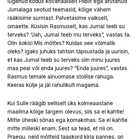
lugenud kodus kõvahäälselt Piiblit ega arutanud
Jumalaga seotud teemasid, kõige vähem
rääkisime surmast. Palvetasime vaikselt,
omaette. Küsisin Rasmuselt, kas Jumal teeb su
terveks? “Jah, Jumal teeb mu terveks”, vastas ta.
Olin šokis! Mis mõttes? Kuidas see võimalik
oleks? Igaks juhuks tahtsin täpsustada ja uurisin,
et kas Jumal teeb su terveks siin minu juures
maa peal või enda juures? “Enda juures”, vastas
Rasmus temale ainuomase stoilise rahuga.
Keeras külje ja jäi rahulikult magama.
Kui Sulle räägib selliselt üks kolmeaastane
maailma kõige targem olevus, siis sa ei kahtle!
Mitte üheski sõnas ega komakohas. Sa ei kahtle
mitte milleski enam. Sest sa tead, et nii on.
Praegu, neid mõtteid taaskord kirja pannes, on