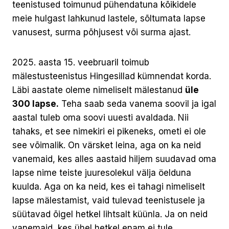
teenistused toimunud pühendatuna kõikidele
meie hulgast lahkunud lastele, sõltumata lapse
vanusest, surma põhjusest või surma ajast.
2025. aasta 15. veebruaril toimub
mälestusteenistus Hingesillad kümnendat korda.
Läbi aastate oleme nimeliselt mälestanud
üle
300 lapse.
Teha saab seda vanema soovil ja igal
aastal tuleb oma soovi uuesti avaldada. Nii
tahaks, et see nimekiri ei pikeneks, ometi ei ole
see võimalik. On värsket leina, aga on ka neid
vanemaid, kes alles aastaid hiljem suudavad oma
lapse nime teiste juuresolekul välja öelduna
kuulda. Aga on ka neid, kes ei tahagi nimeliselt
lapse mälestamist, vaid tulevad teenistusele ja
süütavad õigel hetkel lihtsalt küünla. Ja on neid
vanemaid, kes ühel hetkel enam ei tule.