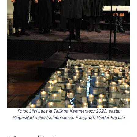
Fotol: Liivi Laos ja Tallinna Kammerkoor 2023. aastal
Hingesillad mälestusteenistusel. Fotograaf: Heldur Kajaste