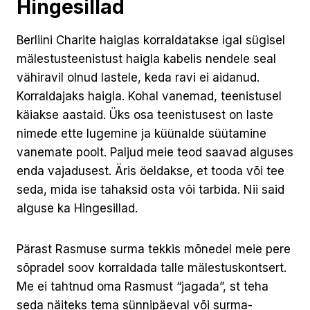
Hingesillad
Berliini Charite haiglas korraldatakse igal sügisel
mälestusteenistust haigla kabelis nendele seal
vähiravil olnud lastele, keda ravi ei aidanud.
Korraldajaks haigla. Kohal vanemad, teenistusel
käiakse aastaid. Üks osa teenistusest on laste
nimede ette lugemine ja küünalde süütamine
vanemate poolt. Paljud meie teod saavad alguses
enda vajadusest. Äris öeldakse, et tooda või tee
seda, mida ise tahaksid osta või tarbida. Nii said
alguse ka Hingesillad.
Pärast Rasmuse surma tekkis mõnedel meie pere
sõpradel soov korraldada talle mälestuskontsert.
Me ei tahtnud oma Rasmust “jagada”, st teha
seda näiteks tema sünnipäeval või surma-