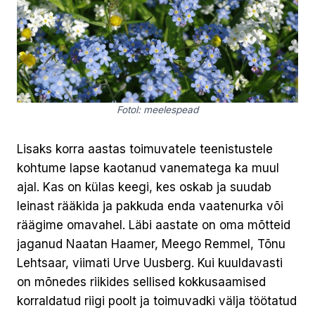
Fotol: meelespead
Lisaks korra aastas toimuvatele teenistustele
kohtume lapse kaotanud vanematega ka muul
ajal. Kas on külas keegi, kes oskab ja suudab
leinast rääkida ja pakkuda enda vaatenurka või
räägime omavahel. Läbi aastate on oma mõtteid
jaganud Naatan Haamer, Meego Remmel, Tõnu
Lehtsaar, viimati Urve Uusberg. Kui kuuldavasti
on mõnedes riikides sellised kokkusaamised
korraldatud riigi poolt ja toimuvadki välja töötatud