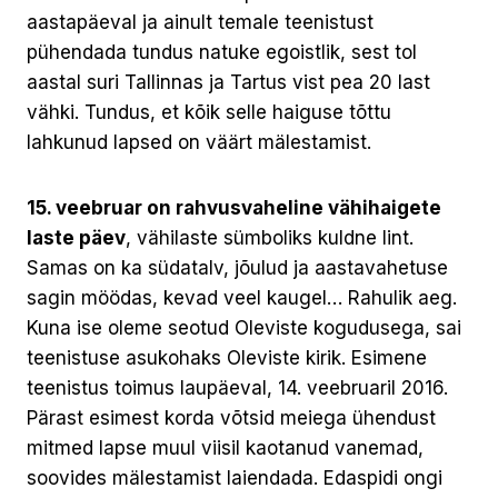
aastapäeval ja ainult temale teenistust
pühendada tundus natuke egoistlik, sest tol
aastal suri Tallinnas ja Tartus vist pea 20 last
vähki. Tundus, et kõik selle haiguse tõttu
lahkunud lapsed on väärt mälestamist.
15. veebruar on rahvusvaheline vähihaigete
laste päev
, vähilaste sümboliks kuldne lint.
Samas on ka südatalv, jõulud ja aastavahetuse
sagin möödas, kevad veel kaugel… Rahulik aeg.
Kuna ise oleme seotud Oleviste kogudusega, sai
teenistuse asukohaks Oleviste kirik. Esimene
teenistus toimus laupäeval, 14. veebruaril 2016.
Pärast esimest korda võtsid meiega ühendust
mitmed lapse muul viisil kaotanud vanemad,
soovides mälestamist laiendada. Edaspidi ongi