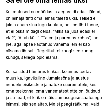
Sa ei ole oma leinas üksi
Kui matused on möödas ja aeg veidi edasi läinud,
on leinaja tihti oma leinas täiesti üksi. Teised ei
jaksa enam sinu lugu kuulata, neil on tihti tunne,
et ei oska midagi öelda. “Miks sa juba edasi ei
ela?”, “Aitab küll!”, “Ta on ju paremas kohas”, jne
jne, aga lapse kaotanud vanema lein ei kao
niisama lihtsalt. Tegelikult ei kaogi see kunagi
kuhugi, sellega õpid elama.
Kui sa istud hämaras kirikus, kõlamas toetav
muusika, igavikuline Jumalasõna ja austus
nendele pisikestele ja natuke suurematele, kes
oma teekonnal oma vanematest ette on jõudnud
ja sa tead, et kirik on täis samasuguse saatusega
inimesi, siis see aitab. Me ei peagi rääkima, vaid