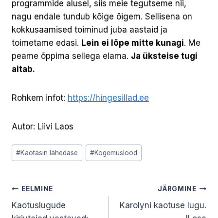
programmide alusel, siis meie tegutseme nii,
nagu endale tundub kõige õigem. Sellisena on
kokkusaamised toiminud juba aastaid ja
toimetame edasi.
Lein ei lõpe mitte kunagi
. Me
peame õppima sellega elama.
Ja üksteise tugi
aitab.
Rohkem infot:
https://hingesillad.ee
Autor: Liivi Laos
Post
#
Kaotasin lähedase
#
Kogemuslood
Tags:
Navigeerimine
EELMINE
JÄRGMINE
Kaotuslugude
Karolyni kaotuse lugu.