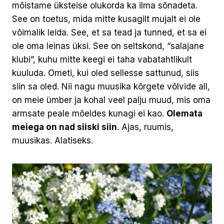
mõistame üksteise olukorda ka ilma sõnadeta.
See on toetus, mida mitte kusagilt mujalt ei ole
võimalik leida. See, et sa tead ja tunned, et sa ei
ole oma leinas üksi. See on seltskond, “salajane
klubi”, kuhu mitte keegi ei taha vabatahtlikult
kuuluda. Ometi, kui oled sellesse sattunud, siis
siin sa oled. Nii nagu muusika kõrgete võlvide all,
on meie ümber ja kohal veel palju muud, mis oma
armsate peale mõeldes kunagi ei kao.
Olemata
meiega on nad siiski siin
. Ajas, ruumis,
muusikas. Alatiseks.