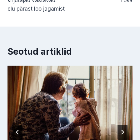
kirjutajad vastavad:
II osa
elu pärast loo jagamist
Seotud artiklid