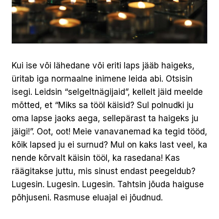
Kui ise või lähedane või eriti laps jääb haigeks,
üritab iga normaalne inimene leida abi. Otsisin
isegi. Leidsin “selgeltnägijaid”, kellelt jäid meelde
mõtted, et “Miks sa tööl käisid? Sul polnudki ju
oma lapse jaoks aega, sellepärast ta haigeks ju
jäigi!”. Oot, oot! Meie vanavanemad ka tegid tööd,
kõik lapsed ju ei surnud? Mul on kaks last veel, ka
nende kõrvalt käisin tööl, ka rasedana! Kas
räägitakse juttu, mis sinust endast peegeldub?
Lugesin. Lugesin. Lugesin. Tahtsin jõuda haiguse
põhjuseni. Rasmuse eluajal ei jõudnud.