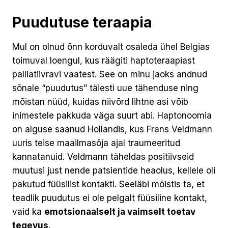
Puudutuse teraapia
Mul on olnud õnn korduvalt osaleda ühel Belgias
toimuval loengul, kus räägiti haptoteraapiast
palliatiivravi vaatest. See on minu jaoks andnud
sõnale “puudutus” täiesti uue tähenduse ning
mõistan nüüd, kuidas niivõrd lihtne asi võib
inimestele pakkuda väga suurt abi. Haptonoomia
on alguse saanud Hollandis, kus Frans Veldmann
uuris teise maailmasõja ajal traumeeritud
kannatanuid. Veldmann täheldas positiivseid
muutusi just nende patsientide heaolus, kellele oli
pakutud füüsilist kontakti. Seeläbi mõistis ta, et
teadlik puudutus ei ole pelgalt füüsiline kontakt,
vaid ka
emotsionaalselt ja vaimselt toetav
tegevus
.