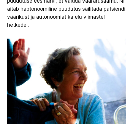
puudutuse eesmärki, et vältida väärarusaamu. Nii
aitab haptonoomiline puudutus säilitada patsiendi
väärikust ja autonoomiat ka elu viimastel
hetkedel.