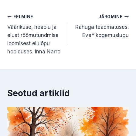
Navigeerimine
EELMINE
JÄRGMINE
Väärikuse, heaolu ja
Rahuga teadmatuses.
elust rõõmutundmise
Eve* kogemuslugu
loomisest elulõpu
hoolduses. Inna Narro
Seotud artiklid