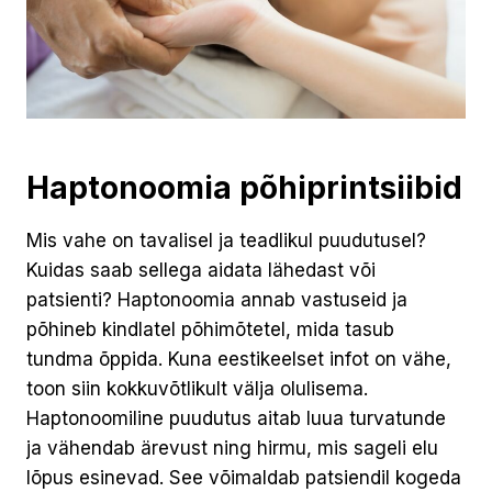
Haptonoomia põhiprintsiibid
Mis vahe on tavalisel ja teadlikul puudutusel?
Kuidas saab sellega aidata lähedast või
patsienti? Haptonoomia annab vastuseid ja
põhineb kindlatel põhimõtetel, mida tasub
tundma õppida. Kuna eestikeelset infot on vähe,
toon siin kokkuvõtlikult välja olulisema.
Haptonoomiline puudutus aitab luua turvatunde
ja vähendab ärevust ning hirmu, mis sageli elu
lõpus esinevad. See võimaldab patsiendil kogeda