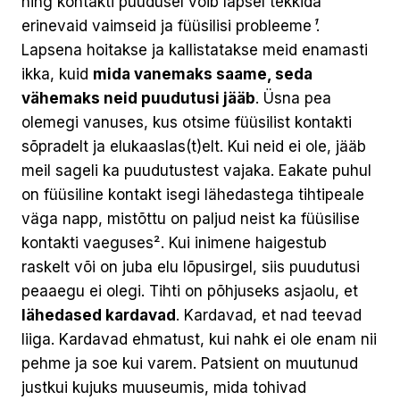
ning kontakti puudusel võib lapsel tekkida
erinevaid vaimseid ja füüsilisi probleeme
¹
.
Lapsena hoitakse ja kallistatakse meid enamasti
ikka, kuid
mida vanemaks saame, seda
vähemaks neid puudutusi jääb
. Üsna pea
olemegi vanuses, kus otsime füüsilist kontakti
sõpradelt ja elukaaslas(t)elt. Kui neid ei ole, jääb
meil sageli ka puudutustest vajaka. Eakate puhul
on füüsiline kontakt isegi lähedastega tihtipeale
väga napp, mistõttu on paljud neist ka füüsilise
kontakti vaeguses². Kui inimene haigestub
raskelt või on juba elu lõpusirgel, siis puudutusi
peaaegu ei olegi. Tihti on põhjuseks asjaolu, et
lähedased kardavad
. Kardavad, et nad teevad
liiga. Kardavad ehmatust, kui nahk ei ole enam nii
pehme ja soe kui varem. Patsient on muutunud
justkui kujuks muuseumis, mida tohivad