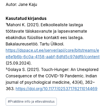
Autor: Jane Kaju
Kasutatud kirjandus
¹Mahoni K. (2021). Eelkooliealiste lastega
töötavate täiskasvanute ja lapsevanemate
ebakindlus füüsilise kontakti ees lastega.
Bakalaureusetöö. Tartu Ülikool.
https://dspace.ut.ee/server/api/core/bitstreams/e
e8e1b6b-6c0a-4158-aabf-8dfd5c97ddf9/content
(25.09.2024).
²Golaya S. (2021). Touch-Hunger: An Unexplored
Consequence of the COVID-19 Pandemic. Indian
journal of psychological medicine, 43(4), 362–
363.
https://doi.org/10.1177/02537176211014469
Post
#
Praktiline info ja ettevalmistus
Tags: