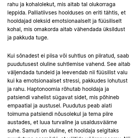
rahu ja kohalolekut, mis aitab tal olukorraga
leppida. Palliatiivses hoolduses on eriti tähtis, et
hooldajad oleksid emotsionaalselt ja füüsiliselt
kohal, mis omakorda aitab vähendada üksildust
ja pakkuda tuge.
Kui sõnadest ei piisa või suhtlus on piiratud, saab
puudutusest oluline suhtlemise vahend. See aitab
väljendada tundeid ja leevendab nii füüsilist valu
kui ka emotsionaalset stressi, pakkudes lohutust
ja rahu. Haptonoomia rõhutab hooldaja ja
patsiendi vahelist sügavat sidet, mis põhineb
empaatial ja austusel. Puudutus peab alati
toimuma patsiendi nõusolekul ja tema piire
austades, et luua turvaline ja usaldusväärne
suhe. Samuti on oluline, et hooldaja selgitaks