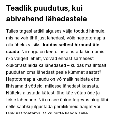
Teadlik puudutus, kui
abivahend lähedastele
Tulles tagasi artikli alguses välja toodud hirmule,
mis halvab tihti just lähedasi, võib haptoteraapia
olla üheks viisiks,
kuidas sellest hirmust üle
saada
. Nii nagu on keeruline alustada kirjutamist
n-ö valgelt lehelt, võivad ennast sarnasest
olukorrast leida ka lähedased – kuidas ma lihtsalt
puudutan oma lähedast peale kümmet aastat?
Haptoteraapia kaudu on võimalik näidata ette
lihtsamaid võtteid, millesse lähedast kaasata.
Näiteks alustada kätest: ühe käe võtab õde ja
teise lähedane. Nii on see ühine tegevus ning läbi
selle saabki julgustada pereliikmeid haiget või
lahkujat toetama. Miks mitte lisada selle