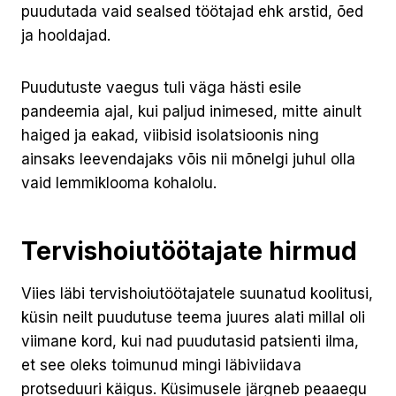
puudutada vaid sealsed töötajad ehk arstid, õed
ja hooldajad.
Puudutuste vaegus tuli väga hästi esile
pandeemia ajal, kui paljud inimesed, mitte ainult
haiged ja eakad, viibisid isolatsioonis ning
ainsaks leevendajaks võis nii mõnelgi juhul olla
vaid lemmiklooma kohalolu.
Tervishoiutöötajate hirmud
Viies läbi tervishoiutöötajatele suunatud koolitusi,
küsin neilt puudutuse teema juures alati millal oli
viimane kord, kui nad puudutasid patsienti ilma,
et see oleks toimunud mingi läbiviidava
protseduuri käigus. Küsimusele järgneb peaaegu