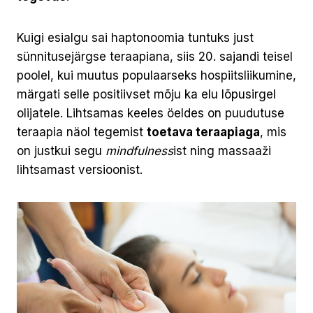
Kuigi esialgu sai haptonoomia tuntuks just
sünnitusejärgse teraapiana, siis 20. sajandi teisel
poolel, kui muutus populaarseks hospiitsliikumine,
märgati selle positiivset mõju ka elu lõpusirgel
olijatele. Lihtsamas keeles öeldes on puudutuse
teraapia näol tegemist
toetava teraapiaga
, mis
on justkui segu
mindfulness
ist ning massaaži
lihtsamast versioonist.