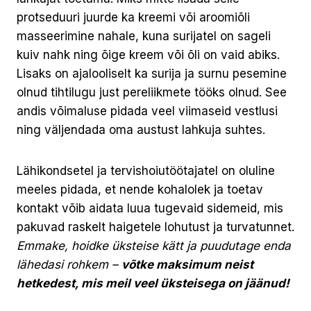
protseduuri juurde ka kreemi või aroomiõli
masseerimine nahale, kuna surijatel on sageli
kuiv nahk ning õige kreem või õli on vaid abiks.
Lisaks on ajalooliselt ka surija ja surnu pesemine
olnud tihtilugu just pereliikmete tööks olnud. See
andis võimaluse pidada veel viimaseid vestlusi
ning väljendada oma austust lahkuja suhtes.
Lähikondsetel ja tervishoiutöötajatel on oluline
meeles pidada, et nende kohalolek ja toetav
kontakt võib aidata luua tugevaid sidemeid, mis
pakuvad raskelt haigetele lohutust ja turvatunnet.
Emmake, hoidke üksteise kätt ja puudutage enda
lähedasi rohkem –
võtke maksimum neist
hetkedest, mis meil veel üksteisega on jäänud!