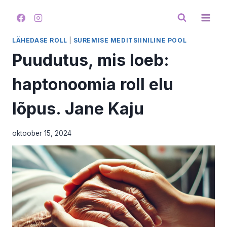
Skip
to
content
LÄHEDASE ROLL
|
SUREMISE MEDITSIINILINE POOL
Puudutus, mis loeb:
haptonoomia roll elu
lõpus. Jane Kaju
oktoober 15, 2024