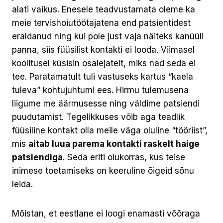
alati vaikus. Enesele teadvustamata oleme ka
meie tervishoiutöötajatena end patsientidest
eraldanud ning kui pole just vaja näiteks kanüüli
panna, siis füüsilist kontakti ei looda. Viimasel
koolitusel küsisin osalejatelt, miks nad seda ei
tee. Paratamatult tuli vastuseks kartus “kaela
tuleva” kohtujuhtumi ees. Hirmu tulemusena
liigume me äärmusesse ning väldime patsiendi
puudutamist. Tegelikkuses võib aga teadlik
füüsiline kontakt olla meile väga oluline “tööriist”,
mis
aitab luua parema kontakti raskelt haige
patsiendiga
. Seda eriti olukorras, kus teise
inimese toetamiseks on keeruline õigeid sõnu
leida.
Mõistan, et eestlane ei loogi enamasti võõraga