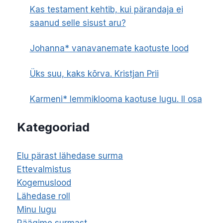
Kas testament kehtib, kui pärandaja ei
saanud selle sisust aru?
Johanna* vanavanemate kaotuste lood
Üks suu, kaks kõrva. Kristjan Prii
Karmeni* lemmiklooma kaotuse lugu. II osa
Kategooriad
Elu pärast lähedase surma
Ettevalmistus
Kogemuslood
Lähedase roll
Minu lugu
Räägime surmast