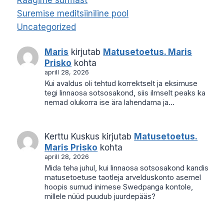
Suremise meditsiiniline pool
Uncategorized
Maris
kirjutab
Matusetoetus. Maris
Prisko
kohta
aprill 28, 2026
Kui avaldus oli tehtud korrektselt ja eksimuse
tegi linnaosa sotsosakond, siis ilmselt peaks ka
nemad olukorra ise ära lahendama ja…
Kerttu Kuskus
kirjutab
Matusetoetus.
Maris Prisko
kohta
aprill 28, 2026
Mida teha juhul, kui linnaosa sotsosakond kandis
matusetoetuse taotleja arvelduskonto asemel
hoopis surnud inimese Swedpanga kontole,
millele nüüd puudub juurdepääs?