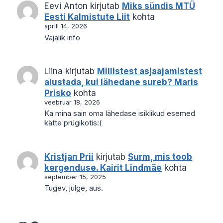
Eevi Anton
kirjutab
Miks sündis MTÜ
Eesti Kalmistute Liit
kohta
aprill 14, 2026
Vajalik info
Liina
kirjutab
Millistest asjaajamistest
alustada, kui lähedane sureb? Maris
Prisko
kohta
veebruar 18, 2026
Ka mina sain oma lähedase isiklikud esemed
kätte prügikotis:(
Kristjan Prii
kirjutab
Surm, mis toob
kergenduse. Kairit Lindmäe
kohta
september 15, 2025
Tugev, julge, aus.