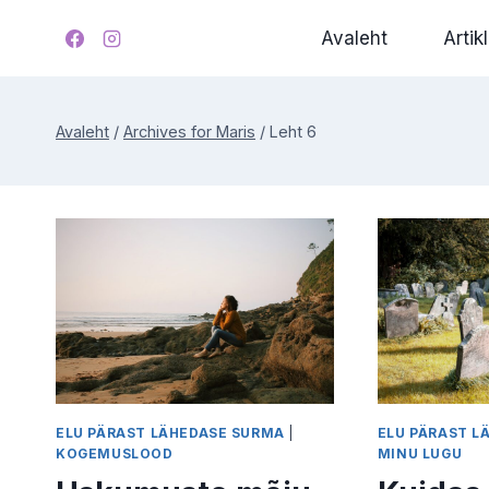
Skip
Avaleht
Artikl
to
content
Avaleht
/
Archives for Maris
/
Leht 6
ELU PÄRAST LÄHEDASE SURMA
|
ELU PÄRAST L
KOGEMUSLOOD
MINU LUGU