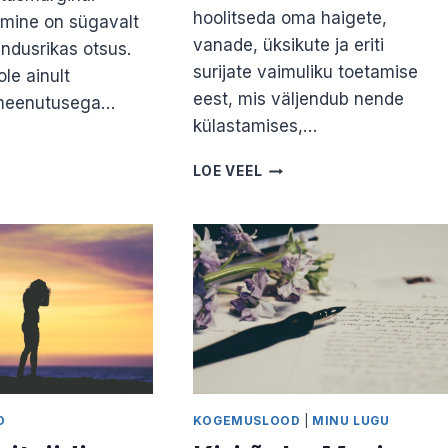
hoolitseda oma haigete,
imine on sügavalt
vanade, üksikute ja eriti
hendusrikas otsus.
surijate vaimuliku toetamise
le ainult
eest, mis väljendub nende
meenutusega…
külastamises,…
DAS
IDA
VAIMULIKU
LOE VEEL
AKIVI?
ROLLIST
IS
SEOSES
SKO
SUREMISE
JA
SURMAGA.
ANTI
TOPLAAN
D
KOGEMUSLOOD
|
MINU LUGU