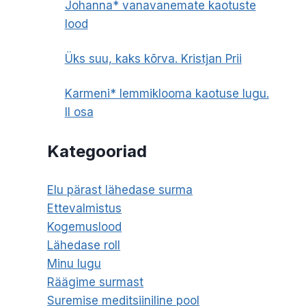
Johanna* vanavanemate kaotuste
lood
Üks suu, kaks kõrva. Kristjan Prii
Karmeni* lemmiklooma kaotuse lugu.
II osa
Kategooriad
Elu pärast lähedase surma
Ettevalmistus
Kogemuslood
Lähedase roll
Minu lugu
Räägime surmast
Suremise meditsiiniline pool