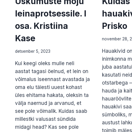
Uskumuste mõju
Kuidas 
leinaprotsessile. I
hauaki
osa. Kristiina
Prisko
Kase
november 28, 
Hauakivid on
detsember 5, 2023
inimkonna m
Kui keegi oleks mulle neli
juba aastatu
aastat tagasi öelnud, et lein on
kasutati neid
võimalus iseennast avastada ja
otstarbega 
oma elu täiesti uuest kohast
hauda ja ka
üles ehitama hakata, oleksin ta
hauaröövlite
välja naernud ja arvanud, et
hauakivi sa
see pole võimalik. Kuidas saab
sümboliks, m
millestki valusast sündida
austust lahku
midagi head? Kas see pole
toimib mäle