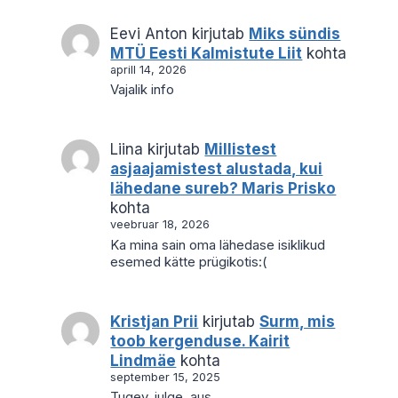
Eevi Anton
kirjutab
Miks sündis
MTÜ Eesti Kalmistute Liit
kohta
aprill 14, 2026
Vajalik info
Liina
kirjutab
Millistest
asjaajamistest alustada, kui
lähedane sureb? Maris Prisko
kohta
veebruar 18, 2026
Ka mina sain oma lähedase isiklikud
esemed kätte prügikotis:(
Kristjan Prii
kirjutab
Surm, mis
toob kergenduse. Kairit
Lindmäe
kohta
september 15, 2025
Tugev, julge, aus.