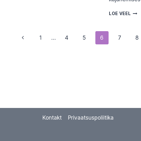
POLE
JÕUDU
KUI
LOE VEEL
ELADA.
ON
ANNELI
JÕU
VALDMANN
MEI
Page
Previous
1
…
4
5
6
7
8
HIN
JAN
navigation
Page
KAJ
Kontakt
Privaatsuspoliitika