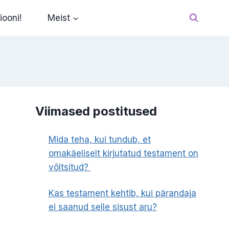
iooni!
Meist
Viimased postitused
Mida teha, kui tundub, et
omakäeliselt kirjutatud testament on
võltsitud?
Kas testament kehtib, kui pärandaja
ei saanud selle sisust aru?