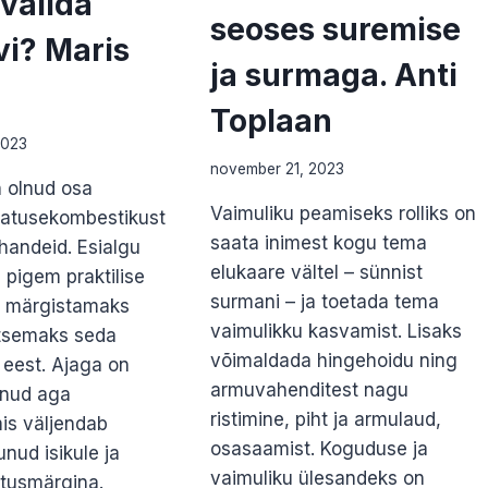
valida
seoses suremise
vi? Maris
ja surmaga. Anti
Toplaan
2023
november 21, 2023
 olnud osa
Vaimuliku peamiseks rolliks on
atusekombestikust
saata inimest kogu tema
handeid. Esialgu
elukaare vältel – sünnist
 pigem praktilise
surmani – ja toetada tema
– märgistamaks
vaimulikku kasvamist. Lisaks
itsemaks seda
võimaldada hingehoidu ning
 eest. Ajaga on
armuvahenditest nagu
anud aga
ristimine, piht ja armulaud,
is väljendab
osasaamist. Koguduse ja
nud isikule ja
vaimuliku ülesandeks on
stusmärgina.