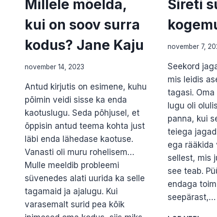
Millele mõelda,
Sireti s
kui on soov surra
kogem
kodus? Jane Kaju
november 7, 20
Seekord jag
november 14, 2023
mis leidis as
Antud kirjutis on esimene, kuhu
tagasi. Oma
põimin veidi sisse ka enda
lugu oli oluli
kaotuslugu. Seda põhjusel, et
panna, kui s
õppisin antud teema kohta just
teiega jaga
läbi enda lähedase kaotuse.
ega rääkida 
Vanasti oli muru rohelisem…
sellest, mis 
Mulle meeldib probleemi
see teab. Pü
süvenedes alati uurida ka selle
endaga toim
tagamaid ja ajalugu. Kui
seepärast,…
varasemalt surid pea kõik
SIRE