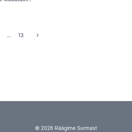
DAS
DNUD
ENI
Next
…
13
GEDEPÄEV?
E
Page
U
© 2026 Räägime Surmast