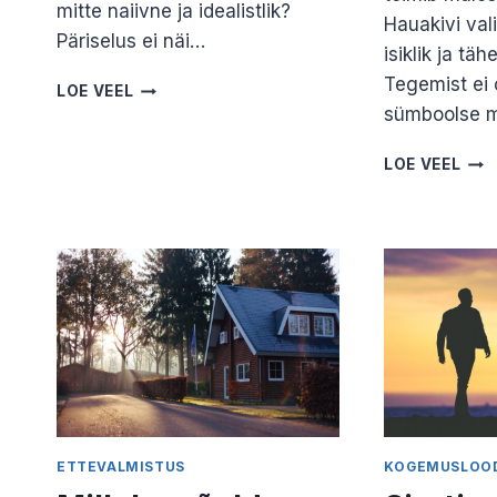
mitte naiivne ja idealistlik?
Hauakivi val
Päriselus ei näi…
isiklik ja tä
Tegemist ei o
USKUMUSTE
LOE VEEL
MÕJU
sümboolse 
LEINAPROTSESSILE.
I
KUI
LOE VEEL
OSA.
VAL
KRISTIINA
HAU
KASE
MAR
PRI
ETTEVALMISTUS
KOGEMUSLOO