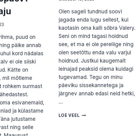
aju
Olen sageli tundnud soovi
jagada enda lugu sellest, kui
23
kaotasin oma kalli sõbra Valery.
Seni on mind tagasi hoidnud
vihma, puud on
see, et ma ei ole pereliige ning
ning päike annab
olen seetõttu enda valu varjul
juhul kord nädalas
hoidnud. Justkui kaugemalt
alv ei ole siiski
leinajad peaksid olema kuidagi
d. Kätte on
tugevamad. Tegu on minu
, mil mõtleme
päeviku sissekannetega ja
t rohkem surmast
järgnev annab edasi neid hetki,
lähedastest.
…
oma esivanemaid,
nlad ja külastame
HANNA
LOE VEEL
Täna jutustame
B.
st ning selle
KAOTUSE
LUGU
t. Maausust…